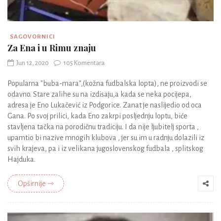
SAGOVORNICI
Za Ena i u Rimu znaju
Jun 12, 2020
105 Komentara
Popularna "buba-mara",(kožna fudbalska lopta), ne proizvodi se
odavno. Stare zalihe su na izdisaju,a kada se neka pocijepa,
adresa je Eno Lukačević iz Podgorice. Zanat je naslijedio od oca
Gana. Po svoj prilici, kada Eno zakrpi posljednju loptu, biće
stavljena tačka na porodičnu tradiciju. I da nije ljubitelj sporta ,
upamtio bi nazive mnogih klubova , jer su im u radnju dolazili iz
svih krajeva, pa i iz velikana jugoslovenskog fudbala , splitskog
Hajduka.
Opširnije ⇾