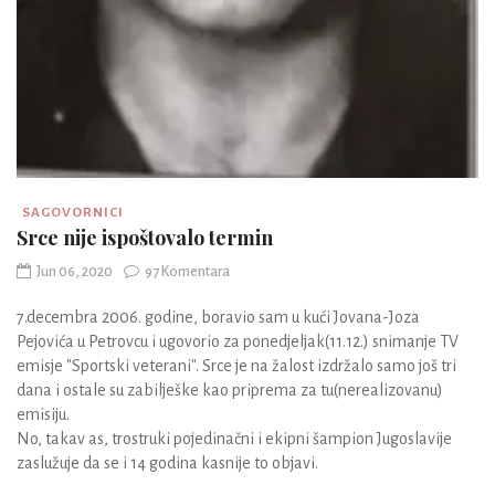
SAGOVORNICI
Srce nije ispoštovalo termin
Jun 06, 2020
97 Komentara
7.decembra 2006. godine, boravio sam u kući Jovana-Joza
Pejovića u Petrovcu i ugovorio za ponedjeljak(11.12.) snimanje TV
emisje "Sportski veterani". Srce je na žalost izdržalo samo još tri
dana i ostale su zabilješke kao priprema za tu(nerealizovanu)
emisiju.
No, takav as, trostruki pojedinačni i ekipni šampion Jugoslavije
zaslužuje da se i 14 godina kasnije to objavi.