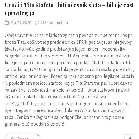
Uručiti Titu štafetu i biti učesnik sleta – bilo je čast
i privilegija
Maj 25, 2020
2121 Komentara
Obilježavanje Dana mladosti 25.maja povodom rođendana Josipa
broza Tita, doživotnog predsjednika SFR Jugoslavije, za njegovog
života, do 1980.godine predstavljao je jedinstven i neponovljiv
događaj za mlade tog vremena .Nošenje štafete kroz Jugoslaviju
koje je trajalo oko mjesec i po dana i predaja štafete mladosti Titu
na stadionu JNA U Beogradu bila je velika čast za svakog učesnika,
omladinca i omladinku.Posebna čast odnosno privilegija pripadala
je poslednjem nosiocu štafete koji je Titu štafetnu palicu predavao
na završnoj svečanosti, na kojoj su pored Tita prisustvovali najviši
državni i omladinski rukovodioci tadašnje Jugoslavije.
Te 1975. štafetu je predala , tadašnja titogradjanka ,studenkinja
Vjera Begović, a učesnica sleta bila je i Anka Barović Stojković,
tada učenica trećeg razreda podgoričke, odnosno titogradske
gimnazije „Slobodan Škerović".