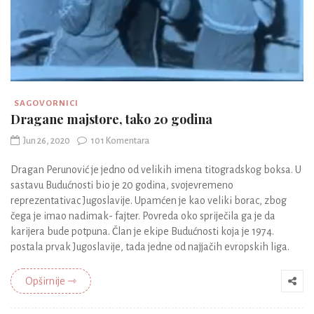
SAGOVORNICI
Dragane majstore, tako 20 godina
Jun 26, 2020
101 Komentara
Dragan Perunović je jedno od velikih imena titogradskog boksa. U
sastavu Budućnosti bio je 20 godina, svojevremeno
reprezentativac Jugoslavije. Upamćen je kao veliki borac, zbog
čega je imao nadimak- fajter. Povreda oko spriječila ga je da
karijera bude potpuna. Član je ekipe Budućnosti koja je 1974.
postala prvak Jugoslavije, tada jedne od najjačih evropskih liga.
Opširnije ⇾