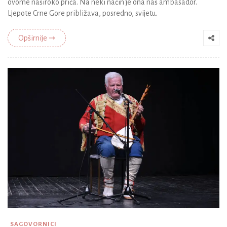
ovome naširoko priča. Na neki način je ona naš ambasador.
Ljepote Crne Gore približava, posredno, svijetu.
Opširnije ⇾
SAGOVORNICI