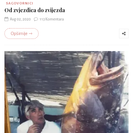
SAGOVORNICI
Od zvjezdica do zvijezda
Avg 02, 2020
113 Komentara
Opširnije ⇾