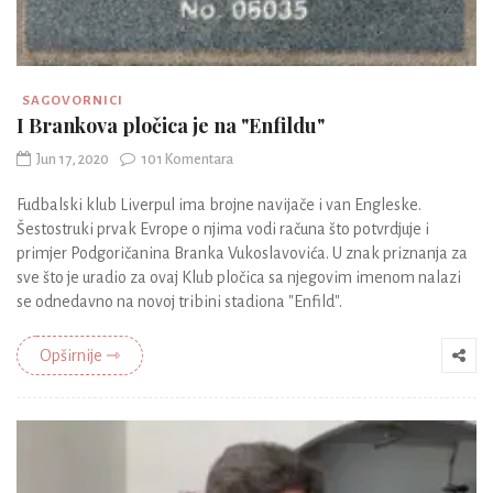
SAGOVORNICI
I Brankova pločica je na "Enfildu"
Jun 17, 2020
101 Komentara
Fudbalski klub Liverpul ima brojne navijače i van Engleske.
Šestostruki prvak Evrope o njima vodi računa što potvrdjuje i
primjer Podgoričanina Branka Vukoslavovića. U znak priznanja za
sve što je uradio za ovaj Klub pločica sa njegovim imenom nalazi
se odnedavno na novoj tribini stadiona "Enfild".
Opširnije ⇾