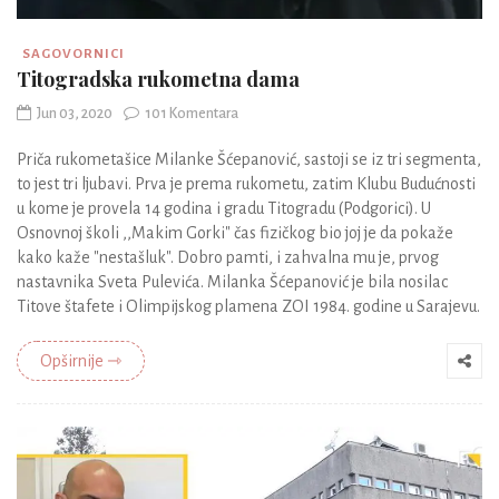
SAGOVORNICI
Titogradska rukometna dama
Jun 03, 2020
101 Komentara
Priča rukometašice Milanke Šćepanović, sastoji se iz tri segmenta,
to jest tri ljubavi. Prva je prema rukometu, zatim Klubu Budućnosti
u kome je provela 14 godina i gradu Titogradu (Podgorici). U
Osnovnoj školi ,,Makim Gorki" čas fizičkog bio joj je da pokaže
kako kaže "nestašluk". Dobro pamti, i zahvalna mu je, prvog
nastavnika Sveta Pulevića. Milanka Šćepanović je bila nosilac
Titove štafete i Olimpijskog plamena ZOI 1984. godine u Sarajevu.
Opširnije ⇾