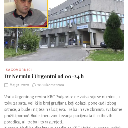
SAGOVORNICI
Dr Nermin i Urgentni od 00-24 h
Maj 31, 2020
2008 Komentara
Vrata Urgentnog centra KBC Podgorice ne zatvaraju se ni minut u
toku 24 sata. Veliki je broj gradjana koji dolazi, ponekad i zbog
sitnice, a bude i najtežih slučajeva. Treba ih sve zbrinuti, svakome
pružiti pomoć. Bude i nerazumijevanja pacijenata ili njihovih
porodica, ali treba i to razumjeti..