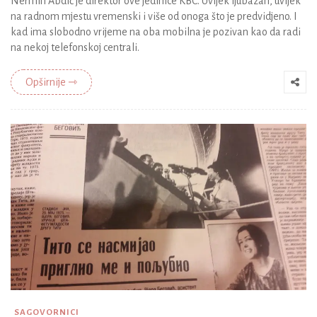
Nermin Abdić je direktor ove jedinice KBC. Uvijek ljubazan, uvijek
na radnom mjestu vremenski i više od onoga što je predvidjeno. I
kad ima slobodno vrijeme na oba mobilna je pozivan kao da radi
na nekoj telefonskoj centrali.
Opširnije ⇾
SAGOVORNICI