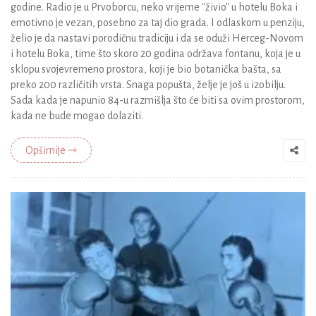
godine. Radio je u Prvoborcu, neko vrijeme "živio" u hotelu Boka i
emotivno je vezan, posebno za taj dio grada. I odlaskom u penziju,
želio je da nastavi porodičnu tradiciju i da se oduži Herceg-Novom
i hotelu Boka, time što skoro 20 godina održava fontanu, koja je u
sklopu svojevremeno prostora, koji je bio botanička bašta, sa
preko 200 različitih vrsta. Snaga popušta, želje je još u izobilju.
Sada kada je napunio 84-u razmišlja što će biti sa ovim prostorom,
kada ne bude mogao dolaziti.
Opširnije ⇾