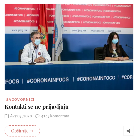
SAGOVORNICI
Kontakti se ne prijavljuju
Avg 03, 2020
4145 Komentara
Opširnije ⇾