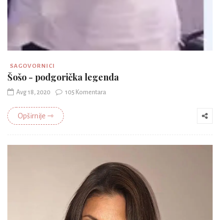
SAGOVORNICI
Šošo - podgorička legenda
Avg 18, 2020
105 Komentara
Opširnije ⇾