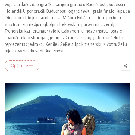
Vojo Gardašević je igračku karijeru gradio u Budućnosti, Sutjesci i
Holandiji.U generaciji Budućnosti koja je 1965. igrala finale Kupa sa
Dinamom bio je u tandemu sa Mišom Folićem i u tom periodu
smatrani su medju najboljim bekovskim parovima u zemlji.
Trenersku karijeru napravio je uglavnom u inostranstvu i ostaje
upamćen kao stručnjak, jedini iz Crne Gore,koji je bio na čelu tri
reprezentacije:Iraka, Kenije i Sejšela.Ipak,trenersku životnu želju
nije ostvario-da vodi Budućnost.
Opširnije ⇾