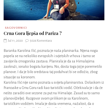
SAGOVORNICI
Crna Gora ljepša od Pariza ?
Jul 11, 2020
5026 Komentara
Baranka Karolina Ilić, poznata je naša planinarka. Njena noga
popela se na nekoliko evropskih i svjetskih vrhova i tamo se
zavijorila crnogorska zastava. Planirala je da sa Himalajima
zaokruži, ionako bogatu karijeru. No, dosta toga joj je poremetilo
planove. I da je bilo sredstava taj poduhvat bi se odložio, zbog
situacije sa koronom.
Karolina Ilić nije samo poznata u svijetu planinarstva. Dolaskom iz
Francuske u Crnu Goru radi kao turistički vodič. Očekivala je i da će
nešto zaraditi ove sezone za put na Himalaje. Zasad su to samo
planovi(želje). Razgovor ovom prilikom je sa Karolinom,
turističkim vodičem. Imala je dosta vremena, nažalost, da o