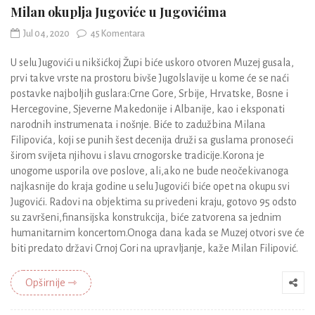
Milan okuplja Jugoviće u Jugovićima
Jul 04, 2020
45 Komentara
U selu Jugovići u nikšićkoj Župi biće uskoro otvoren Muzej gusala,
prvi takve vrste na prostoru bivše Jugolslavije u kome će se naći
postavke najboljih guslara:Crne Gore, Srbije, Hrvatske, Bosne i
Hercegovine, Sjeverne Makedonije i Albanije, kao i eksponati
narodnih instrumenata i nošnje. Biće to zadužbina Milana
Filipovića, koji se punih šest decenija druži sa guslama pronoseći
širom svijeta njihovu i slavu crnogorske tradicije.Korona je
unogome usporila ove poslove, ali,ako ne bude neočekivanoga
najkasnije do kraja godine u selu Jugovići biće opet na okupu svi
Jugovići. Radovi na objektima su privedeni kraju, gotovo 95 odsto
su završeni,finansijska konstrukcija, biće zatvorena sa jednim
humanitarnim koncertom.Onoga dana kada se Muzej otvori sve će
biti predato državi Crnoj Gori na upravljanje, kaže Milan Filipović.
Opširnije ⇾