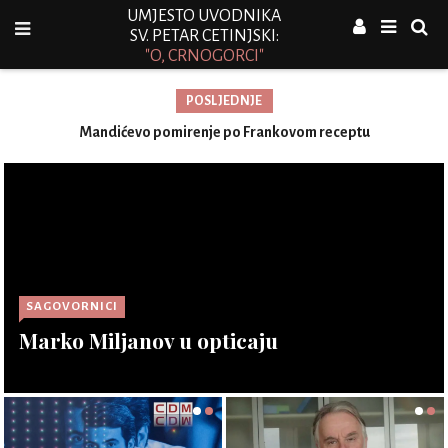
UMJESTO UVODNIKA
SV. PETAR CETINJSKI:
"O, CRNOGORCI"
POSLJEDNJE
Mandićevo pomirenje po Frankovom receptu
S
SAGOVORNICI
Marko Miljanov u opticaju