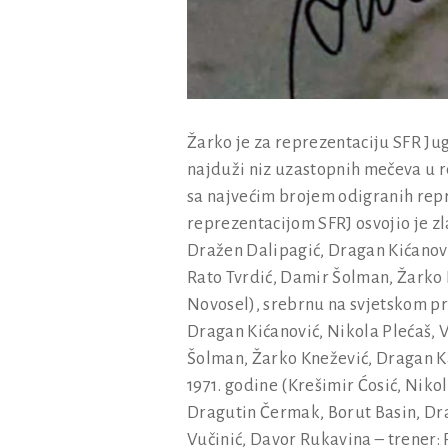
Žarko je za reprezentaciju SFR Jug
najduži niz uzastopnih mečeva u re
sa najvećim brojem odigranih repre
reprezentacijom SFRJ osvojio je zl
Dražen Dalipagić, Dragan Kićanović
Rato Tvrdić, Damir Šolman, Žarko 
Novosel), srebrnu na svjetskom pr
Dragan Kićanović, Nikola Plećaš, V
Šolman, Žarko Knežević, Dragan Ka
1971. godine (Krešimir Ćosić, Niko
Dragutin Čermak, Borut Basin, Dra
Vučinić, Davor Rukavina – trener: 