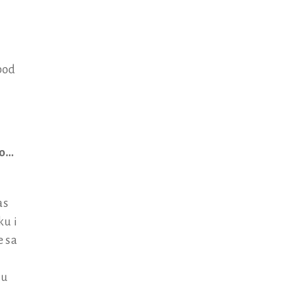
 pod
...
as
ku i
e sa
 u