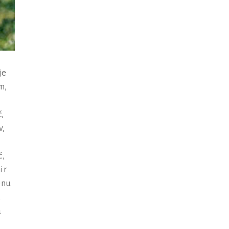
je
m,
,
v,
ć,
ir
enu
,
a