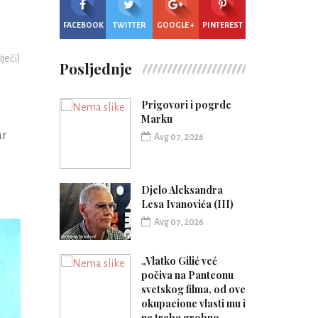
FACEBOOK
TWITTER
GOOGLE +
PINTEREST
iječi)
Posljednje
Prigovori i pogrde
Marku
ar
Avg 07, 2026
Djelo Aleksandra
Lesa Ivanovića (III)
Avg 07, 2026
„Vlatko Gilić već
počiva na Panteonu
svetskog filma, od ove
okupacione vlasti mu i
ne treba grobno