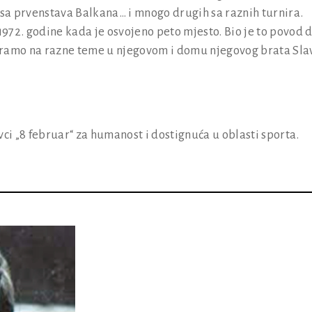
 sa prvenstava Balkana… i mnogo drugih sa raznih turnira.
972. godine kada je osvojeno peto mjesto. Bio je to povod 
amo na razne teme u njegovom i domu njegovog brata Sla
i „8 februar“ za humanost i dostignuća u oblasti sporta.