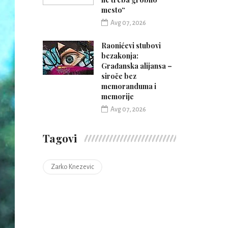
mesto“
Avg 07, 2026
Raonićevi stubovi
bezakonja:
Građanska alijansa –
siroče bez
memoranduma i
memorije
Avg 07, 2026
Tagovi
Zarko Knezevic