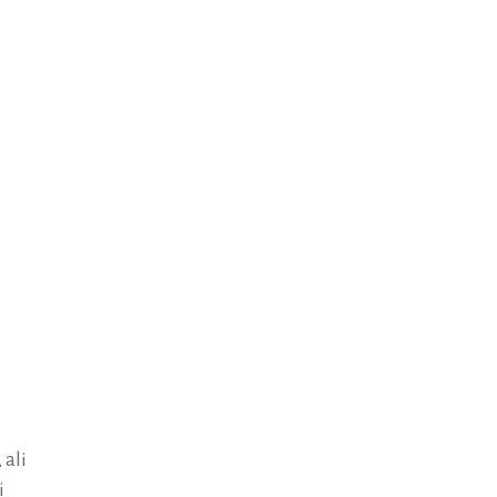
 ali
i