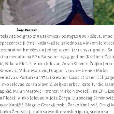
Žarko Knežević
oslavije odigrao 219 utakmica i postigao 809 koševa, imao 
prezentaciji (111) i košarkaš je, zajedno sa Vinkom Jelovce
zentativnih mečeva u jednoj sezoni (41) u 1971. godini. Sa
atnu medalju na EP u Barseloni 1973. godine (Krešimir Ćosić
, Nikola Plećaš, Vinko Jelovac, Zoran Slavnić, Željko Jerko
Knežević, Milun Marović, Dragan Ivković – trener: Mirko
venstvu u Portoriku 1974. (Krešimir Ćosić, Dražen Dalipagi
inko Jelovac, Zoran Slavnić, Željko Jerkov, Rato Tvrdić, Dam
pičić, Milun Marović – trener: Mirko Novosel) i na EP u Es
la Plećaš, Vinko Jelovac, Aljoša Žorga, Ljubodrag Simonović
gan Kapičić, Blagoje Georgijevski, Žarko Knežević, Dragiš
Ranko Žeravica), zlato sa Mediteranskih igara, srebro sa