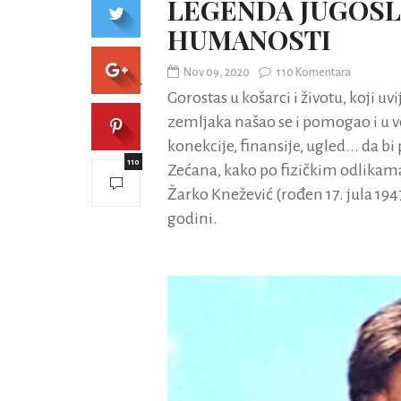
LEGENDA JUGOSL
HUMANOSTI
Nov 09, 2020
110 Komentara
Gorostas u košarci i životu, koji uv
zemljaka našao se i pomogao i u vol
konekcije, finansije, ugled... da 
110
Zećana, kako po fizičkim odlikama 
Žarko Knežević (rođen 17. jula 19
godini.