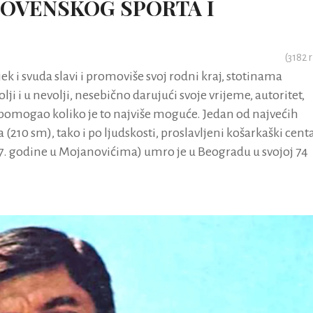
OVENSKOG SPORTA I
(
3182
r
ijek i svuda slavi i promoviše svoj rodni kraj, stotinama
ji i u nevolji, nesebično darujući svoje vrijeme, autoritet,
bi pomogao koliko je to najviše moguće. Jedan od najvećih
(210 sm), tako i po ljudskosti, proslavljeni košarkaški cent
47. godine u Mojanovićima) umro je u Beogradu u svojoj 74