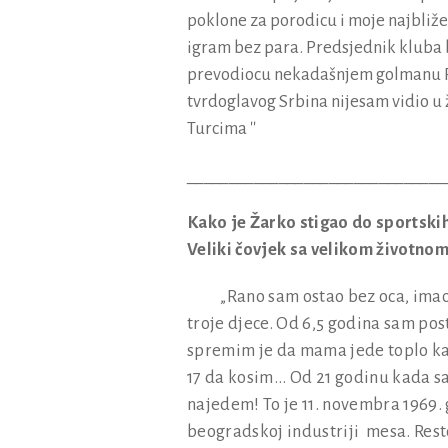
poklone za porodicu i moje najbliže.
igram bez para. Predsjednik kluba b
prevodiocu nekadašnjem golmanu Pa
tvrdoglavog Srbina nijesam vidio u ž
Turcima ''
_______________________________
Kako je Žarko stigao do sportskih
Veliki čovjek sa velikom životnom
„Rano sam ostao bez oca, imao je
troje djece. Od 6,5 godina sam po
spre
mim je da mama jede toplo kad
17 da kosim... Od 21 godinu kada s
najedem! To je 11. novembra 1969.
beogradskoj industriji mesa. Rest