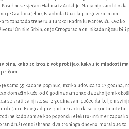
 Posebno se sjećam Halima iz Antalije. No, ja nijesam htio da
io je Gradonačelnik Istanbula Unaj, koji je govorio mom
rtizana tada treneru u Turskoj Radmilu Ivančeviću: Ovako
ivotu! On nije Srbin, on je Crnogorac, a oni nikada nijesu bili
_____________________
 visina, kako se kroz život probijao, kakvu je mladost imao
 pričom...
 samo 35 kada je poginuo, majka udovica sa 27 godina, n
stao domaćin kuće, od 8 godina sam znao da zakoljem kokoš
a se vrati sa njive, sa 12 godina sam počeo da koljem svinj
am došao u Beograd prvi put u životu da se u kontinuitetu
 godine kada sam se kao pogonski elektro-inžinjer zaposlio
oran društvene ishrane, dva treninga dnevno, moralo se to