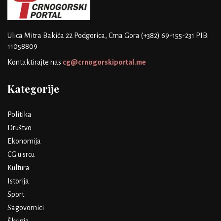
Ulica Mitra Bakića 22
Podgorica, Crna Gora
(+382) 69-155-231
PIB:
11058809
Kontaktirajte nas
cg@crnogorskiportal.me
Kategorije
Politika
Društvo
Ekonomija
CG u srcu
Kultura
Istorija
Sport
Sagovornici