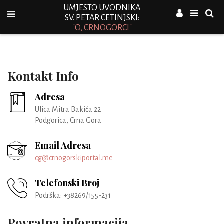
UMJESTO UVODNIKA
SV. PETAR CETINJSKI:
"O, CRNOGORCI"
Kontakt Info
Adresa
Ulica Mitra Bakića 22
Podgorica, Crna Gora
Email Adresa
cg@crnogorskiportal.me
Telefonski Broj
Podrška: +38269/155-231
Povratna informacija