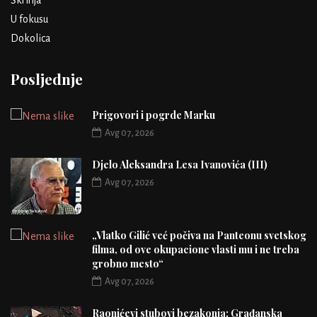
Škrinja
U fokusu
Dokolica
Posljednje
Prigovori i pogrde Marku
Avg 07, 2026
Djelo Aleksandra Lesa Ivanovića (III)
Avg 07, 2026
„Vlatko Gilić već počiva na Panteonu svetskog
filma, od ove okupacione vlasti mu i ne treba
grobno mesto“
Avg 07, 2026
Raonićevi stubovi bezakonja: Građanska