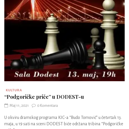
KULTURA
“Podgoričke priče” u DODEST-u
Maj 11, 2021
0 Komentara
U okviru dramskog programa KIC-a “Budo Tomović” u četvrtak 13.
maja, u 19 sati na sceni DODEST biće održana tribina “Podgoričke