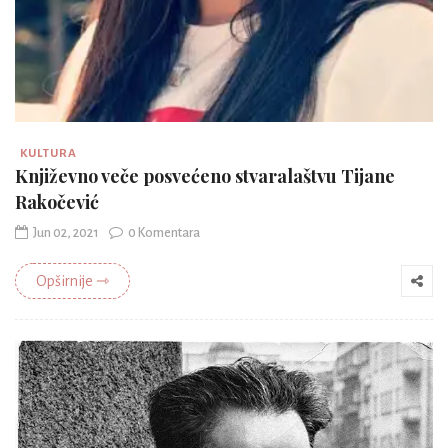
KULTURA
Književno veče posvećeno stvaralaštvu Tijane
Rakočević
Jun 02, 2021
0 Komentara
Opširnije ⇾