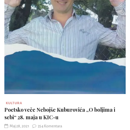
KULTURA
Poetsko veče Nebojše Kuburovića „O boljima i
sebi“ 28. maja u KIC-u
Maj 28, 2021
354 Komentara