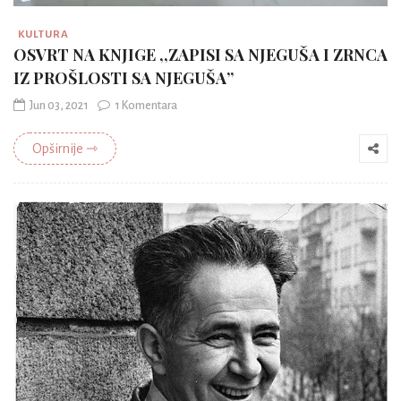
KULTURA
OSVRT NA KNJIGE ,,ZAPISI SA NJEGUŠA I ZRNCA
IZ PROŠLOSTI SA NJEGUŠA”
Jun 03, 2021
1 Komentara
Opširnije ⇾