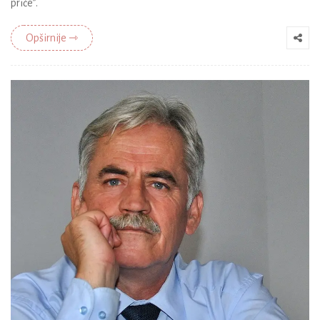
priče”.
Opširnije ⇾