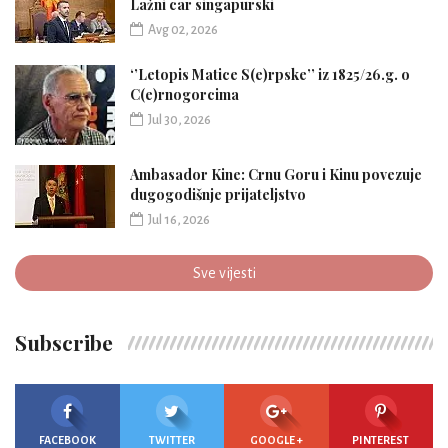
Lažni car singapurski
Avg 02, 2026
‘’Letopis Matice S(e)rpske’’ iz 1825/26.g. o
C(e)rnogorcima
Jul 30, 2026
Ambasador Kine: Crnu Goru i Kinu povezuje
dugogodišnje prijateljstvo
Jul 16, 2026
Sve vijesti
Subscribe
FACEBOOK
TWITTER
GOOGLE +
PINTEREST