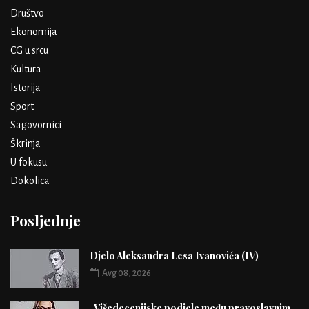
Društvo
Ekonomija
CG u srcu
Kultura
Istorija
Sport
Sagovornici
Škrinja
U fokusu
Dokolica
Posljednje
Djelo Aleksandra Lesa Ivanovića (IV)
Avg 08, 2026
„Višedecenijske podjele među pravoslavnim