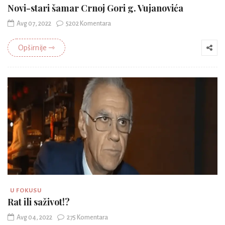
Novi-stari šamar Crnoj Gori g. Vujanovića
Avg 07, 2022
5202 Komentara
Opširnije ⇾
U FOKUSU
Rat ili saživot!?
Avg 04, 2022
275 Komentara