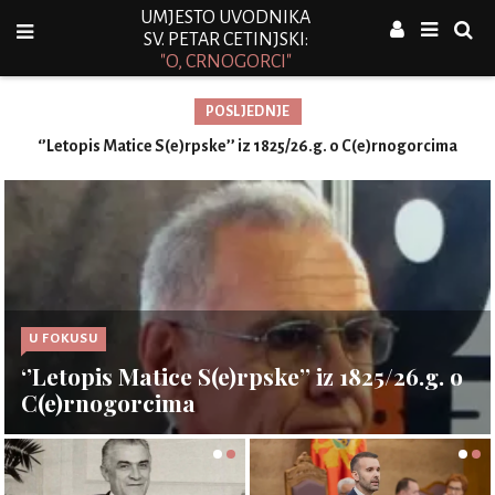
UMJESTO UVODNIKA
SV. PETAR CETINJSKI:
"O, CRNOGORCI"
POSLJEDNJE
‘’Letopis Matice S(e)rpske’’ iz 1825/26.g. o C(e)rnogorcima
U FOKUSU
‘’Letopis Matice S(e)rpske’’ iz 1825/26.g. o
C(e)rnogorcima