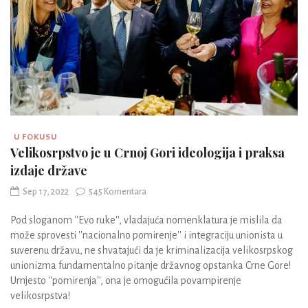
U FOKUSU
Velikosrpstvo je u Crnoj Gori ideologija i praksa
izdaje države
Sep 17, 2022
545 Komentara
Pod sloganom ''Evo ruke'', vladajuća nomenklatura je mislila da
može sprovesti ''nacionalno pomirenje'' i integraciju unionista u
suverenu državu, ne shvatajući da je kriminalizacija velikosrpskog
unionizma fundamentalno pitanje državnog opstanka Crne Gore!
Umjesto ''pomirenja'', ona je omogućila povampirenje
velikosrpstva!