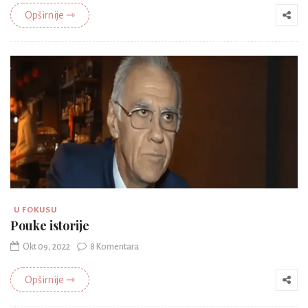
Opširnije ⇾
U FOKUSU
Pouke istorije
Okt 09, 2022
8 Komentara
Opširnije ⇾