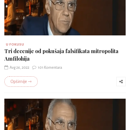
U FOKUSU
Tri decenije od pokušaja falsifikata mitropolita
Amfilohija
Avg 26, 2022
101 Komentara
Opširnije ⇾