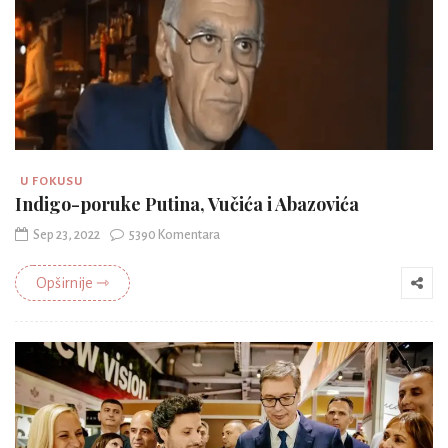
U FOKUSU
Indigo-poruke Putina, Vučića i Abazovića
Sep 23, 2022
5390 Komentara
Opširnije ⇾