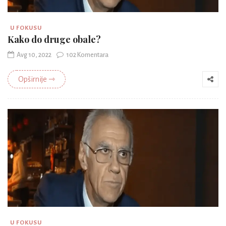
U FOKUSU
Kako do druge obale?
Avg 10, 2022
102 Komentara
Opširnije ⇾
U FOKUSU