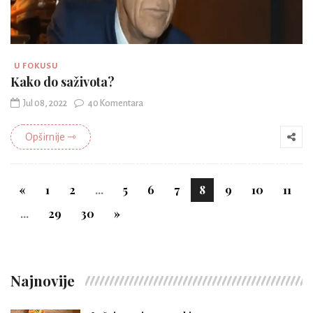
U FOKUSU
Kako do saživota?
Jul 08, 2022
40 Komentara
Opširnije ⇾
«
1
2
...
5
6
7
8
9
10
11
...
29
30
»
Najnovije