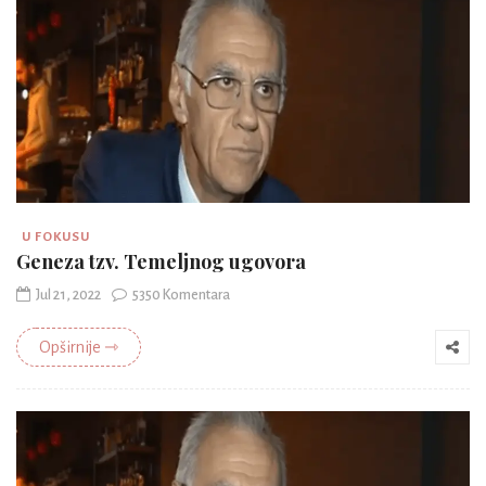
U FOKUSU
Geneza tzv. Temeljnog ugovora
Jul 21, 2022
5350 Komentara
Opširnije ⇾