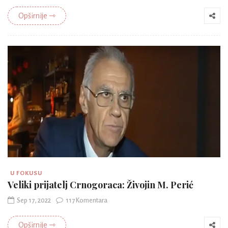
Opširnije ⇾
U FOKUSU
Veliki prijatelj Crnogoraca: Živojin M. Perić
Sep 17, 2022
117 Komentara
Opširnije ⇾