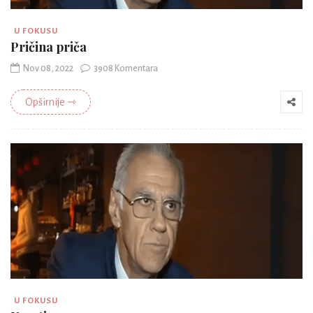
U FOKUSU
Pričina priča
Nov 08, 2022
3908 Komentara
Opširnije ⇾
U FOKUSU