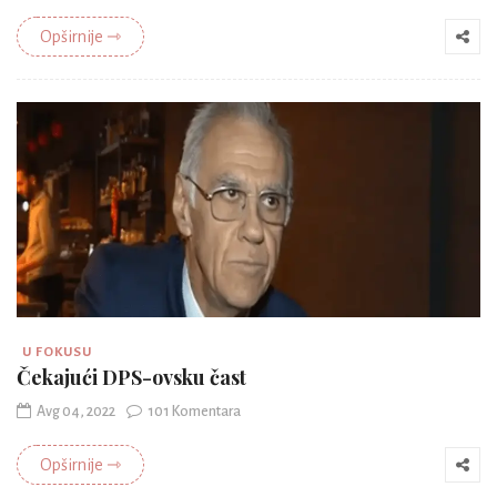
Opširnije ⇾
U FOKUSU
Čekajući DPS-ovsku čast
Avg 04, 2022
101 Komentara
Opširnije ⇾