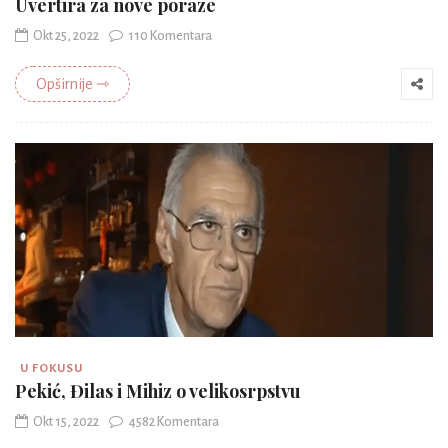
Uvertira za nove poraze
Okt 25, 2022
110 Komentara
Opširnije ⇾
U FOKUSU
Pekić, Đilas i Mihiz o velikosrpstvu
Okt 15, 2022
4582 Komentara