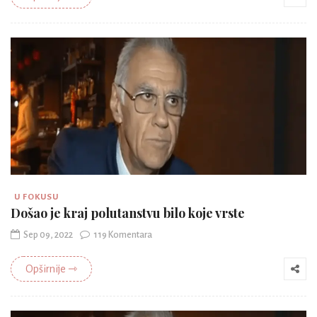
U FOKUSU
Došao je kraj polutanstvu bilo koje vrste
Sep 09, 2022
119 Komentara
Opširnije ⇾