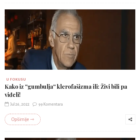
U FOKUSU
Kako iz ''gumbulja'' klerofašizma ili: Živi bili pa
viđeli!
Jul 26, 2022
99 Komentara
Opširnije ⇾