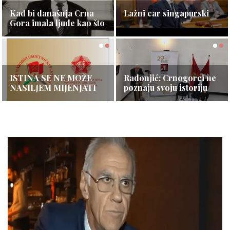
Opširnije ⇾
Kad bi današnja Crna
Crna Gora se nije
Lažni car singapurski
Gora imala ljude kao što
otcijepila — ona je
je bio Toro i drugovi…
obnovila svoju državu
Opširnije ⇾
Opširnije ⇾
Opširnije ⇾
ISTINA SE NE MOŽE
Ambasador Kine: Crnu
Radonjić: Crnogorci ne
NASILJEM MIJENJATI
Goru i Kinu povezuje
poznaju svoju istoriju
dugogodišnje
Opširnije ⇾
Opširnije ⇾
Opširnije ⇾
prijateljstvo