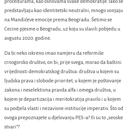
procedurama, kao osnovama svake demokratije. Iako se
predstavljaju kao identitetski neutralni, mnogo vonjaju
na Mandićeve emocije prema Beogradu. Śetimo se
Cecine pjesme o Beogradu, uz koju su slavili pobjedu u
avgustu 2020. godine.
Da bi neko iskreno imao namjeru da reformiše
crnogorsko društvo, on bi, prije svega, morao da baštini
vrijednosti demokratskog društva: društva u kojem su
ljudska prava i slobode prioritet, u kojem je poštovanje
zakona i neselektivna pravda alfa i omega društva, u
kojem je departizacija i meritokratija pravilo i u kojem
su podjela vlasti i nezavisne institucije imperativ. Što od
ovoga prepoznajete u djelovanju PES-a? Ili su to „seoske
stvari“?