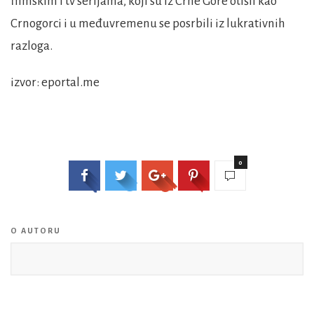
filmskim i tv serijama, koji su iz Crne Gore otišli kao
Crnogorci i u međuvremenu se posrbili iz lukrativnih
razloga.
izvor: eportal.me
0
O AUTORU