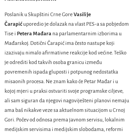
Poslanik u Skupštini Crne Gore
Vasilije
Čarapić
uporedio je dolazak na vlast PES-a sa pobjedom
Tise i
Petera Mađara
na parlamentarnim izborima u
Mađarskoj. Dotični Čarapić ima često nastupe koji
izazivaju nimalo afirmativne reakcije kod većine. Teško
je odrediti kod takvih osoba granicu između
povremenih ispada gluposti i potpunog nedostatka
misaonih procesa. Ne znam kako će Petar Mađar i u
kojoj mjeri u praksi ostvariti svoje programske ciljeve,
ali sam siguran da njegovi nagoviješteni planovi nemaju
ama baš nikakve veze sa aktuelnom situacijom u Crnoj
Gori. Počev od odnosa prema javnom servisu, lokalnim
medijskim servisima i medijskim slobodama, reformi