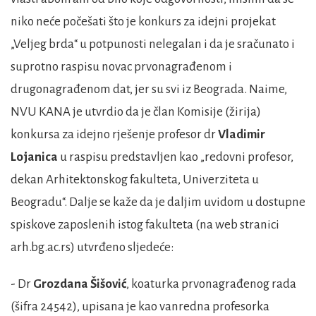
niko neće počešati što je konkurs za idejni projekat
„Veljeg brda“ u potpunosti nelegalan i da je sračunato i
suprotno raspisu novac prvonagrađenom i
drugonagrađenom dat, jer su svi iz Beograda. Naime,
NVU KANA je utvrdio da je član Komisije (žirija)
konkursa za idejno rješenje profesor dr
Vladimir
Lojanica
u raspisu predstavljen kao „redovni profesor,
dekan Arhitektonskog fakulteta, Univerziteta u
Beogradu“. Dalje se kaže da je daljim uvidom u dostupne
spiskove zaposlenih istog fakulteta (na web stranici
arh.bg.ac.rs) utvrđeno sljedeće:
- Dr
Grozdana Šišović
, koaturka prvonagrađenog rada
(šifra 24542), upisana je kao vanredna profesorka