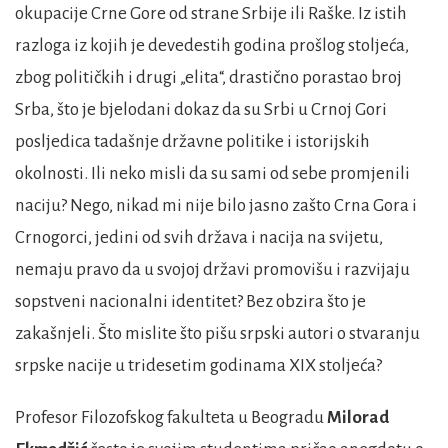
okupacije Crne Gore od strane Srbije ili Raške. Iz istih
razloga iz kojih je devedestih godina prošlog stoljeća,
zbog političkih i drugi „elita“, drastično porastao broj
Srba, što je bjelodani dokaz da su Srbi u Crnoj Gori
posljedica tadašnje državne politike i istorijskih
okolnosti. Ili neko misli da su sami od sebe promjenili
naciju? Nego, nikad mi nije bilo jasno zašto Crna Gora i
Crnogorci, jedini od svih država i nacija na svijetu,
nemaju pravo da u svojoj državi promovišu i razvijaju
sopstveni nacionalni identitet? Bez obzira što je
zakašnjeli. Što mislite što pišu srpski autori o stvaranju
srpske nacije u tridesetim godinama XIX stoljeća?
Profesor Filozofskog fakulteta u Beogradu
Milorad