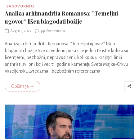
SAGOVORNICI
Analiza arhimandrita Romanosa: ”Temeljni
ugovor” lišen blagodati božije
Avg 10, 2022
99 Komentara
Analiza arhimandrita Romanosa: ”Temeljni ugovor” lišen
blagodati božije Sve navedeno pokazuje jedno te isto: koliko su
licemjerni, bezbožni, nepravoslavni, koliko su u krajnjoj liniji
anthristi svi oni koji već tri godine kamenuju Svetu Majku-Crkvu
Vaseljensku uvredama i bezbožnim referencama
Opširnije ⇾