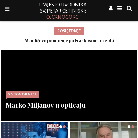
UMJESTO UVODNIKA
SV. PETAR CETINJSKI:
"O, CRNOGORCI"
POSLJEDNJE
Mandićevo pomirenje po Frankovom receptu
S
SAGOVORNICI
Marko Miljanov u opticaju