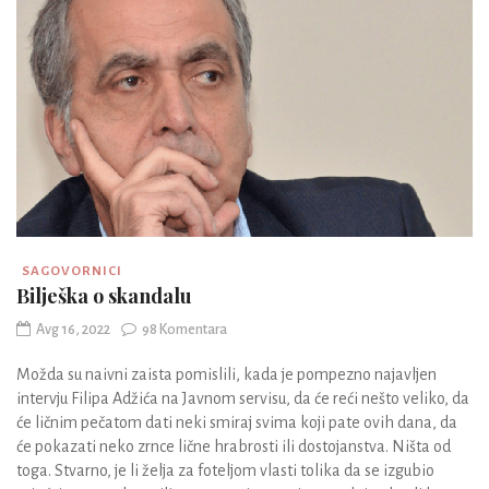
SAGOVORNICI
Bilješka o skandalu
Avg 16, 2022
98 Komentara
Možda su naivni zaista pomislili, kada je pompezno najavljen
intervju Filipa Adžića na Javnom servisu, da će reći nešto veliko, da
će ličnim pečatom dati neki smiraj svima koji pate ovih dana, da
će pokazati neko zrnce lične hrabrosti ili dostojanstva. Ništa od
toga. Stvarno, je li želja za foteljom vlasti tolika da se izgubio