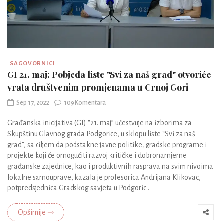
SAGOVORNICI
GI 21. maj: Pobjeda liste "Svi za naš grad" otvoriće
vrata društvenim promjenama u Crnoj Gori
Sep 17, 2022
109 Komentara
Građanska inicijativa (GI) “21. maj” učestvuje na izborima za
Skupštinu Glavnog grada Podgorice, u sklopu liste “Svi za naš
grad”, sa ciljem da podstakne javne politike, gradske programe i
projekte koji će omogućiti razvoj kritičke i dobronamjerne
građanske zajednice, kao i produktivnih rasprava na svim nivoima
lokalne samouprave, kazala je profesorica Andrijana Klikovac,
potpredsjednica Gradskog savjeta u Podgorici.
Opširnije ⇾