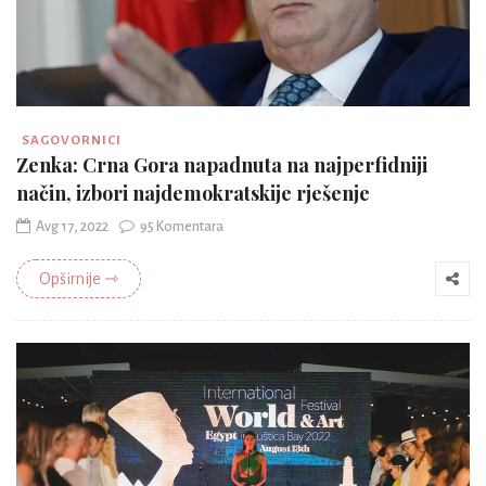
SAGOVORNICI
Zenka: Crna Gora napadnuta na najperfidniji
način, izbori najdemokratskije rješenje
Avg 17, 2022
95 Komentara
Opširnije ⇾