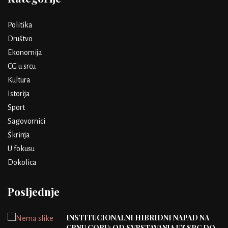
Politika
Društvo
Ekonomija
CG u srcu
Kultura
Istorija
Sport
Sagovornici
Škrinja
U fokusu
Dokolica
Posljednje
INSTITUCIONALNI HIBRIDNI NAPAD NA
CRNU GORU: OD SVRSTAVANJA UZ SPC DO