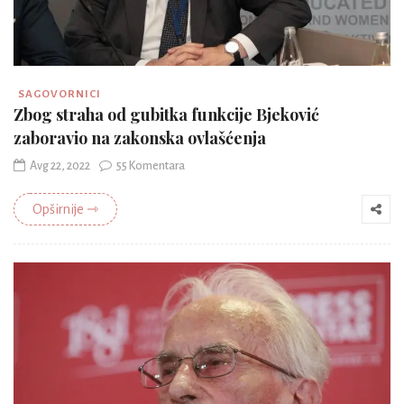
SAGOVORNICI
Zbog straha od gubitka funkcije Bjeković
zaboravio na zakonska ovlašćenja
Avg 22, 2022
55 Komentara
Opširnije ⇾