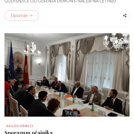
GODIŠNJICE OD GUŠENJA DEMONSTRACIJA NA CETINJU
Opširnije ⇾
SAGOVORNICI
Sporazum očajnika