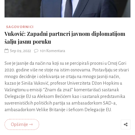
SAGOVORNICI
Vuković: Zapadni partneri javnom diplomatijom
šalju jasnu poruku
Sep 09, 2022
101 Komentara
Sve je jasnije da način na koji su se percipirali procesi u Crnoj Gori
2020. godine više ne stoje na istim osnovama. Postavljaju se stvari
mnogo decidnije i očekivanja se crtaju na mnogo jasniji način,
kazao je Siniša Vuković, profesor Univerziteta Džon Hopkins u
Vašingtonu u emisiji “Znam da znaš” komentarišući sastanak
Delegacije EU sa Aleksom Bečićem kao i sastanak predstavnika
suverenističkih političkih partija sa ambasadorkom SAD-a,
ambasadorkom Velike Britanije i šeficom Delegacije EU.
Opširnije ⇾