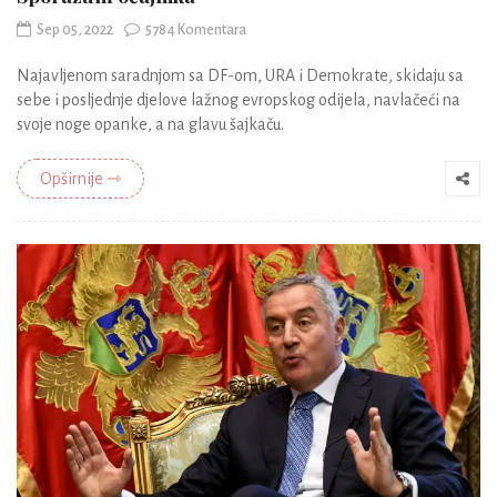
Sep 05, 2022
5784 Komentara
Najavljenom saradnjom sa DF-om, URA i Demokrate, skidaju sa
sebe i posljednje djelove lažnog evropskog odijela, navlačeći na
svoje noge opanke, a na glavu šajkaču.
Opširnije ⇾