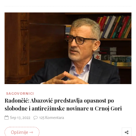
SAGOVORNICI
Radončić: Abazović predstavlja opasnost po
slobodne i antirežimske novinare u Crnoj Gori
Sep 13, 2022
125 Komentara
Opširnije ⇾