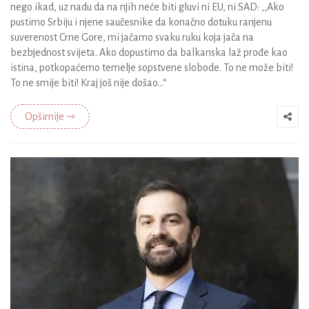
nego ikad, uz nadu da na njih neće biti gluvi ni EU, ni SAD: ,,Ako
pustimo Srbiju i njene saučesnike da konačno dotuku ranjenu
suverenost Crne Gore, mi jačamo svaku ruku koja jača na
bezbjednost svijeta. Ako dopustimo da balkanska laž prođe kao
istina, potkopaćemo temelje sopstvene slobode. To ne može biti!
To ne smije biti! Кraj još nije došao…“
Opširnije ⇾