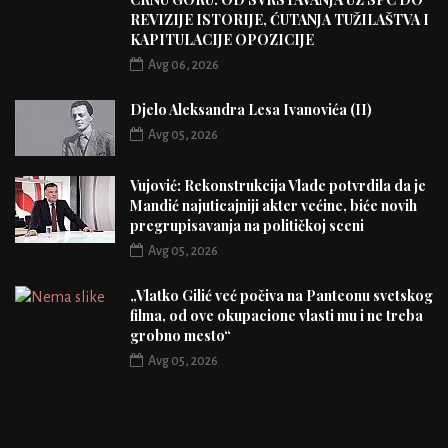
REVIZIJE ISTORIJE, ĆUTANJA TUŽILAŠTVA I
KAPITULACIJE OPOZICIJE
Avg 06, 2026
Djelo Aleksandra Lesa Ivanovića (II)
Avg 05, 2026
Vujović: Rekonstrukcija Vlade potvrdila da je
Mandić najuticajniji akter većine, biće novih
pregrupisavanja na političkoj sceni
Avg 05, 2026
„Vlatko Gilić već počiva na Panteonu svetskog
filma, od ove okupacione vlasti mu i ne treba
grobno mesto“
Avg 05, 2026