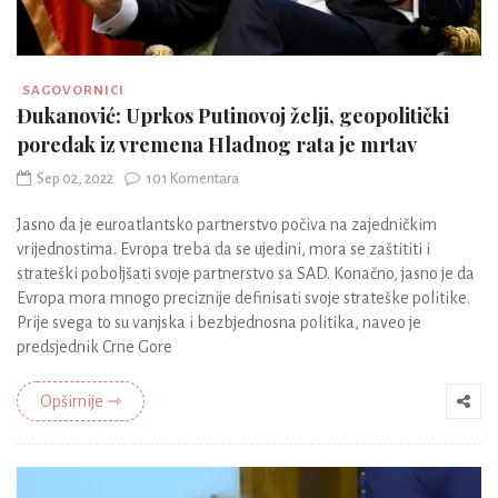
SAGOVORNICI
Đukanović: Uprkos Putinovoj želji, geopolitički
poredak iz vremena Hladnog rata je mrtav
Sep 02, 2022
101 Komentara
Jasno da je euroatlantsko partnerstvo počiva na zajedničkim
vrijednostima. Evropa treba da se ujedini, mora se zaštititi i
strateški poboljšati svoje partnerstvo sa SAD. Konačno, jasno je da
Evropa mora mnogo preciznije definisati svoje strateške politike.
Prije svega to su vanjska i bezbjednosna politika, naveo je
predsjednik Crne Gore
Opširnije ⇾