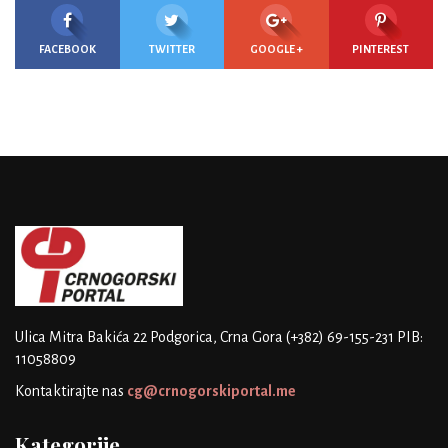
FACEBOOK
TWITTER
GOOGLE +
PINTEREST
Ulica Mitra Bakića 22
Podgorica, Crna Gora
(+382) 69-155-231
PIB:
11058809
Kontaktirajte nas
cg@crnogorskiportal.me
Kategorije