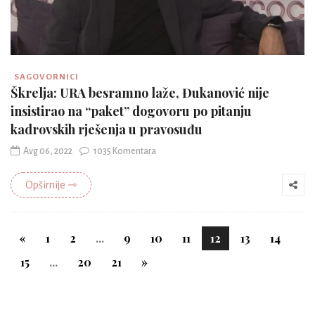
SAGOVORNICI
Škrelja: URA besramno laže, Đukanović nije
insistirao na “paket” dogovoru po pitanju
kadrovskih rješenja u pravosuđu
Avg 06, 2022
1035 Komentara
Opširnije ⇾
«
1
2
...
9
10
11
12
13
14
15
...
20
21
»