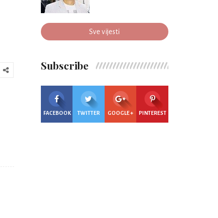
Sve vijesti
Subscribe
FACEBOOK
TWITTER
GOOGLE +
PINTEREST