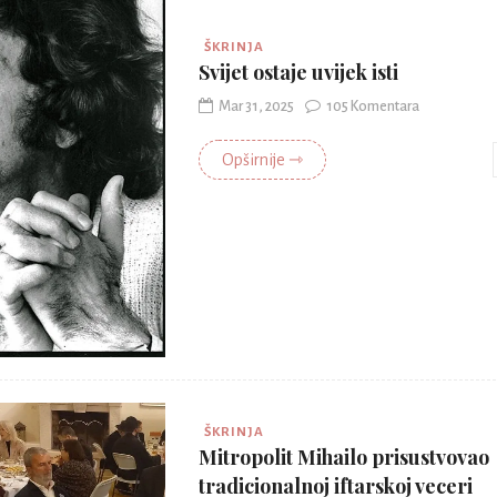
ŠKRINJA
Svijet ostaje uvijek isti
Mar 31, 2025
105 Komentara
Opširnije ⇾
ŠKRINJA
Mitropolit Mihailo prisustvovao
tradicionalnoj iftarskoj veceri