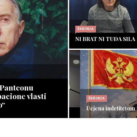
ŠKRINJA
Nikola Janović napustio
ostaje nezavisni poslani
Nastavljam dalje posve
INJA
ŠKRINJA
vrijednostima i idejama
AO SVOJ
NI BRAT NI TUĐA SILA
koje bezrezervno vjeru
nije ⇾
Opširnije ⇾
Opširnije ⇾
INJA
ić: Društvo koje ne
azuje mlade u
fašističkom duhu
a Panteonu
ŠKRINJA
raće nove Hitlere, ne bi
nadilo da vlast u
20 godina nezavisnosti
acione vlasti
ŠKRINJA
enike uvrsti
Gore – hiljadugodišnja 
o“
zionističke sadržaje
Ucjena indetitetom
slobode i državnosti (I)
nije ⇾
Opširnije ⇾
Opširnije ⇾