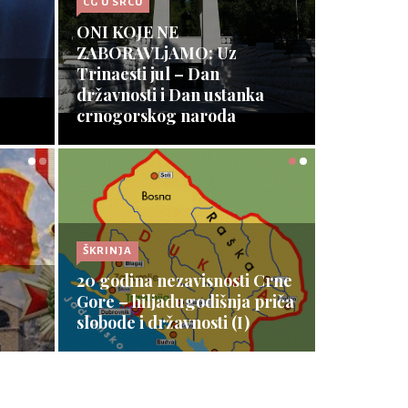
CG U SRCU
 DPS,
ONI KOJE NE
k:
ZABORAVLjAMO: Uz
ćen
Trinaesti jul – Dan
 u
državnosti i Dan ustanka
jem
crnogorskog naroda
Opširnije ⇾
ŠKRINJA
 Crne
priča
Šta je rekao o Njegoševoj
nagradi
Opširnije ⇾