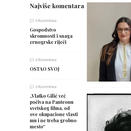
Najviše komentara
0 Komentara
Gospodstvo
skromnosti i snaga
crnogrske riječi
0 Komentara
OSTAO SVOJ
0 Komentara
„Vlatko Gilić već
počiva na Panteonu
svetskog filma, od
ove okupacione vlasti
mu i ne treba grobno
mesto“