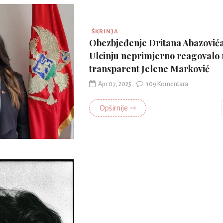
ŠKRINJA
Obezbjeđenje Dritana Abazović
Ulcinju neprimjerno reagovalo
transparent Jelene Marković
Apr 07, 2025
109 Komentara
Opširnije ⇾