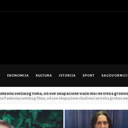
EKONOMIJA
KULTURA
ISTORIJA
SPORT
SAGOVORNICI
Panteonu svetskog filma, od ove okupacione vlasti mu i ne treba grobn