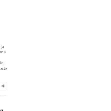
nja
om u
izu
zašto
na