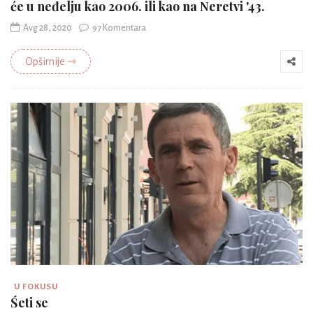
će u neđelju kao 2006. ili kao na Neretvi '43.
Avg 28, 2020
97 Komentara
Opširnije ⇾
U FOKUSU
Śeti se