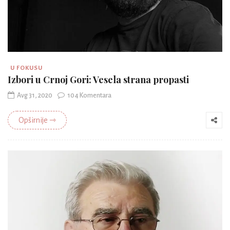
U FOKUSU
Izbori u Crnoj Gori: Vesela strana propasti
Avg 31, 2020
104 Komentara
Opširnije ⇾