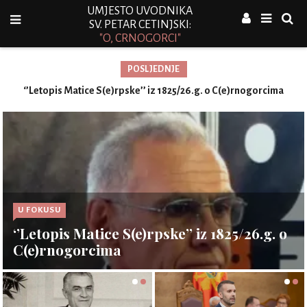
UMJESTO UVODNIKA
SV. PETAR CETINJSKI:
"O, CRNOGORCI"
POSLJEDNJE
‘’Letopis Matice S(e)rpske’’ iz 1825/26.g. o C(e)rnogorcima
U FOKUSU
‘’Letopis Matice S(e)rpske’’ iz 1825/26.g. o
C(e)rnogorcima