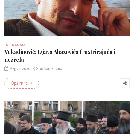
U FOKUSU
Vukadinović: Izjava Abazovića frustrirajuća i
nezrela
Avg 25, 2020
36 Komentara
Opširnije ⇾