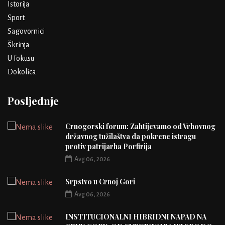
Istorija
Sport
Sagovornici
Škrinja
U fokusu
Dokolica
Posljednje
Crnogorski forum: Zahtijevamo od Vrhovnog
državnog tužilaštva da pokrene istragu
protiv patrijarha Porfirija
Avg 06, 2026
Srpstvo u Crnoj Gori
Avg 06, 2026
INSTITUCIONALNI HIBRIDNI NAPAD NA