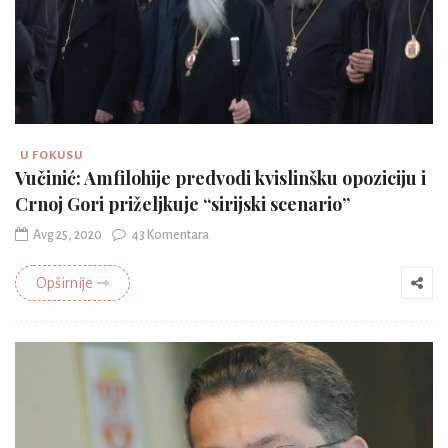
U FOKUSU
Vučinić: Amfilohije predvodi kvislinšku opoziciju i
Crnoj Gori priželjkuje “sirijski scenario”
Avg 25, 2020
43 Komentara
Opširnije ⇾