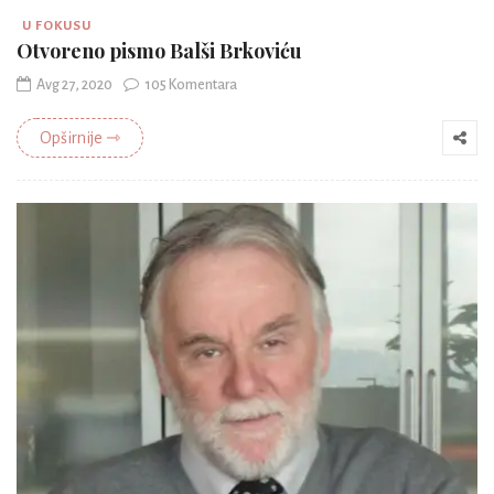
U FOKUSU
Otvoreno pismo Balši Brkoviću
Avg 27, 2020
105 Komentara
Opširnije ⇾