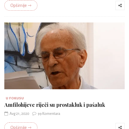
Opširnije ⇾
U FOKUSU
Amfilohijeve riječi su prostakluk i paśaluk
Avg 21, 2020
99 Komentara
Opširnije ⇾