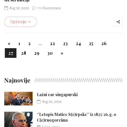
Avg 18, 2020
111 Komentara
Opširnije ⇾
«
1
2
...
22
23
24
25
26
27
28
29
30
»
Najnovije
Lažni car singapurski
Avg 02, 2026
‘’Letopis Matice S(e)rpske’’ iz 1825/26.g. o
C(e)rnogorcima