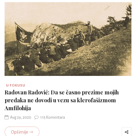
U FOKUSU
Radovan Radović: Da se časno prezime mojih
predaka ne dovodi u vezu sa klerofašizmom
Amfilohija
Avg 29, 2020
115 Komentara
Opširnije ⇾