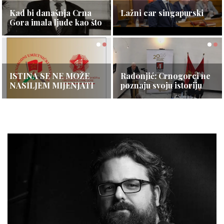
Opširnije ⇾
Ko si ti, čovječe?
Crna Gora se nije
Kad bi današnja Crna
Lažni car singapurski
otcijepila — ona je
Gora imala ljude kao što
obnovila svoju državu
je bio Toro i drugovi…
Opširnije ⇾
Opširnije ⇾
Opširnije ⇾
Opširnije ⇾
ISTINA SE NE MOŽE
Ambasador Kine: Crnu
Radonjić: Crnogorci ne
NASILJEM MIJENJATI
Goru i Kinu povezuje
poznaju svoju istoriju
dugogodišnje
Opširnije ⇾
Opširnije ⇾
Opširnije ⇾
prijateljstvo