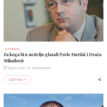
U FOKUSU
Za koga bi u neđelju glasali Pavle Đurišić i Draža
Mihailović
Avg 24, 2020
42 Komentara
Opširnije ⇾