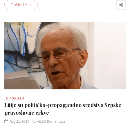
Opširnije ⇾
U FOKUSU
Litije su političko-propagandno sredstvo Srpske
pravoslavne crkve
Avg 22, 2020
6200 Komentara