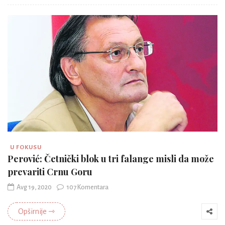
U FOKUSU
Perović: Četnički blok u tri falange misli da može
prevariti Crnu Goru
Avg 19, 2020
107 Komentara
Opširnije ⇾