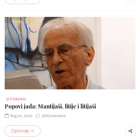
U FOKUSU
Popovi jada: Mantijaši, litije i litijaši
Avg 20, 2020
98 Komentara
Opširnije ⇾