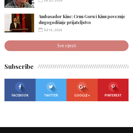
Jul 30, 2026
Ambasador Kine: Crnu Goru i Kinu povezuje
dugogodišnje prijateljstvo
Jul 16, 2026
Sve vijesti
Subscribe
FACEBOOK
TWITTER
GOOGLE +
PINTEREST