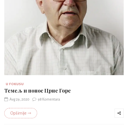
U FOKUSU
Темељ и понос Црне Горе
Avg 29, 2020
98 Komentara
Opširnije ⇾