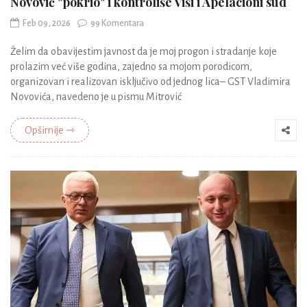
Novović "pokrio" i kontroliše Viši i Apelacioni sud
Feb 09, 2026
99 Komentara
Želim da obavijestim javnost da je moj progon i stradanje koje
prolazim već više godina, zajedno sa mojom porodicom,
organizovan i realizovan isključivo od jednog lica– GST Vladimira
Novovića, navedeno je u pismu Mitrović
Opširnije ⇾