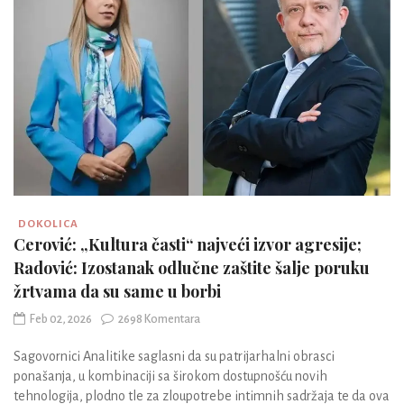
DOKOLICA
Cerović: „Kultura časti“ najveći izvor agresije;
Radović: Izostanak odlučne zaštite šalje poruku
žrtvama da su same u borbi
Feb 02, 2026
2698 Komentara
Sagovornici Analitike saglasni da su patrijarhalni obrasci
ponašanja, u kombinaciji sa širokom dostupnošću novih
tehnologija, plodno tle za zloupotrebe intimnih sadržaja te da ova