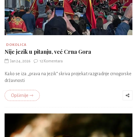
DOKOLICA
Nije jezik u pitanju, već Crna Gora
Jan 24, 2026
12 Komentara
Kako se iza „prava na jezik“ skriva projekat razgradnje crnogorske
državnosti
Opširnije ⇾