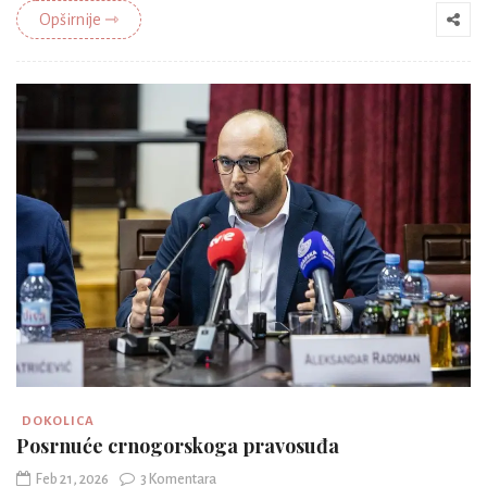
Opširnije ⇾
DOKOLICA
Posrnuće crnogorskoga pravosuđa
Feb 21, 2026
3 Komentara