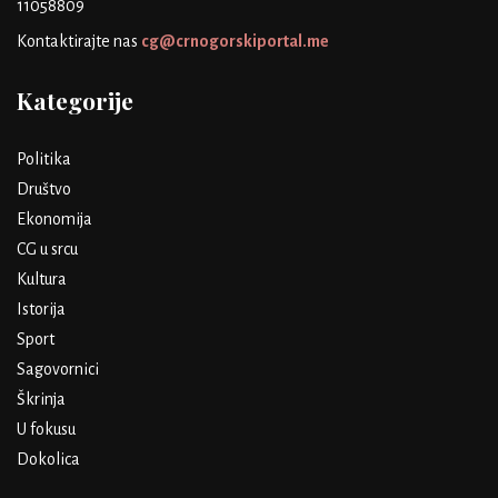
11058809
Kontaktirajte nas
cg@crnogorskiportal.me
Kategorije
Politika
Društvo
Ekonomija
CG u srcu
Kultura
Istorija
Sport
Sagovornici
Škrinja
U fokusu
Dokolica