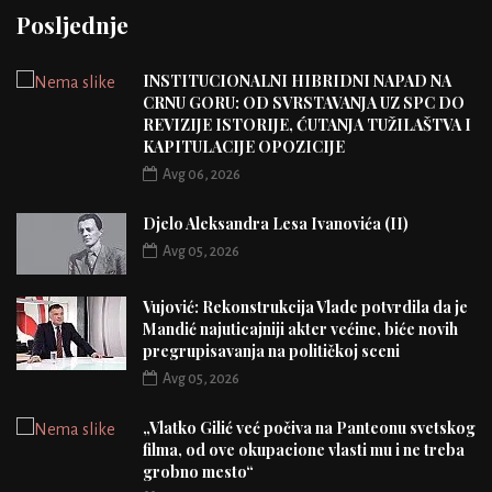
Posljednje
INSTITUCIONALNI HIBRIDNI NAPAD NA
CRNU GORU: OD SVRSTAVANJA UZ SPC DO
REVIZIJE ISTORIJE, ĆUTANJA TUŽILAŠTVA I
KAPITULACIJE OPOZICIJE
Avg 06, 2026
Djelo Aleksandra Lesa Ivanovića (II)
Avg 05, 2026
Vujović: Rekonstrukcija Vlade potvrdila da je
Mandić najuticajniji akter većine, biće novih
pregrupisavanja na političkoj sceni
Avg 05, 2026
„Vlatko Gilić već počiva na Panteonu svetskog
filma, od ove okupacione vlasti mu i ne treba
grobno mesto“