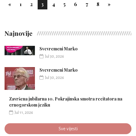
«
1
2
3
4
5
6
7
8
»
Najnovije
Svevremeni Marko
Jul 30, 2026
Svevremeni Marko
Jul 30, 2026
Završena jubilarna 10. Pokrajinska smotra recitatora na
crnogorskom jeziku
Jul 11, 2026
Sve vijesti