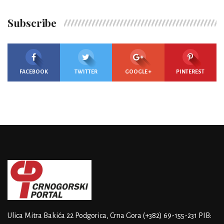
Subscribe
FACEBOOK
TWITTER
GOOGLE +
PINTEREST
Ulica Mitra Bakića 22
Podgorica, Crna Gora
(+382) 69-155-231
PIB: