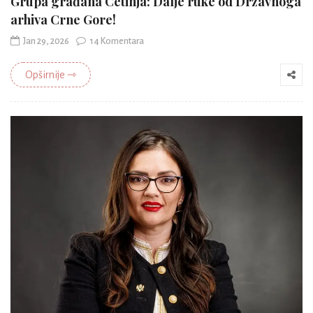
Grupa građana Cetinja: Dalje ruke od Državnoga
arhiva Crne Gore!
Jan 29, 2026
14 Komentara
Opširnije ⇾