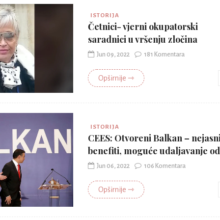
ISTORIJA
Četnici- vjerni okupatorski
saradnici u vršenju zločina
Jun 09, 2022
181 Komentara
Opširnije ⇾
ISTORIJA
CEES: Otvoreni Balkan – nejasn
benefiti, moguće udaljavanje o
Jun 06, 2022
106 Komentara
Opširnije ⇾