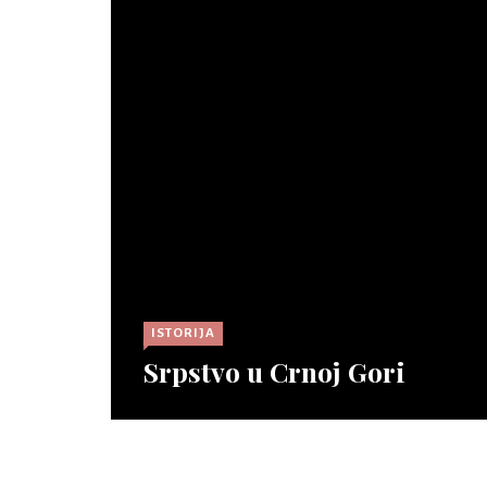
IST
SVE
DOB
KON
NA 
Opšir
IST
Leki
priv
ISTORIJA
slob
Srpstvo u Crnoj Gori
orje
Opširnije ⇾
Opšir