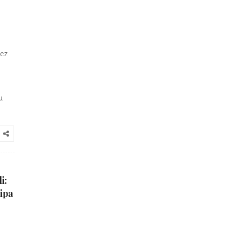
bez
u
i:
ipa