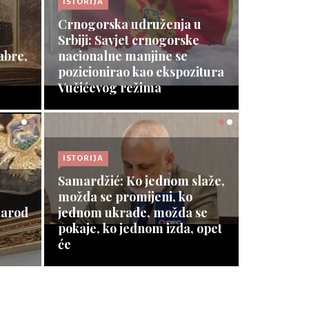
ISTORIJA
i
Crnogorska udruženja u
Srbiji: Savjet crnogorske
abre,
a
nacionalne manjine se
pozicionirao kao ekspozitura
Vučićevog režima
Opširnije ⇾
laže,
narod
 se
ISTORIJA
 opet
Ostavke ili malo s'utra
Opširnije ⇾