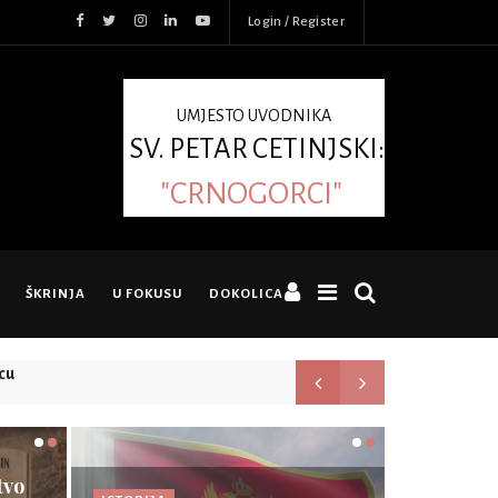
Login / Register
UMJESTO UVODNIKA
SV. PETAR CETINJSKI:
"CRNOGORCI"
ŠKRINJA
U FOKUSU
DOKOLICA
cu
Ko su Crnogorci?
tvo