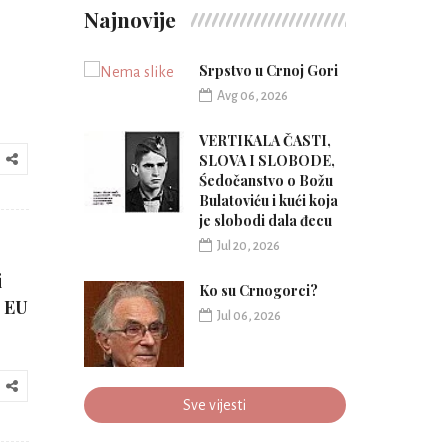
Najnovije
Srpstvo u Crnoj Gori
Avg 06, 2026
VERTIKALA ČASTI,
SLOVA I SLOBODE,
Śedočanstvo o Božu
Bulatoviću i kući koja
je slobodi dala đecu
Jul 20, 2026
i
Ko su Crnogorci?
d EU
Jul 06, 2026
Sve vijesti