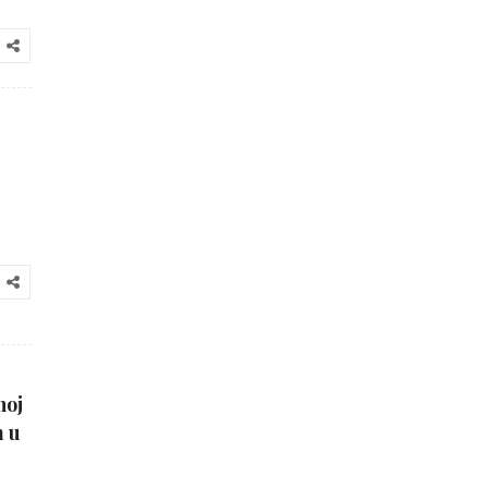
noj
m u