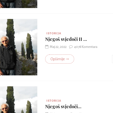
ISTORIJA
Njegoš svjedoči II ...
Maj 22, 2022
4078 Komentara
Opširnije ⇾
ISTORIJA
Njegoš svjedoči...