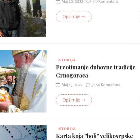
Maj 20, 2022
117 Komentara
Opširnije ⇾
ISTORIJA
Preotimanje duhovne tradicije
Crnogoraca
Maj 15, 2022
5660 Komentara
Opširnije ⇾
ISTORIJA
Karta koja ”boli” velikosrpske