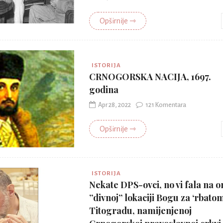
Opširnije ⇾
ISTORIJA
CRNOGORSKA NACIJA, 1697.
godina
Apr 28, 2022
121 Komentara
Opširnije ⇾
ISTORIJA
Nekate DPS-ovci, no vi fala na o
”divnoj” lokaciji Bogu za ‘rbato
Titogradu, namijenjenoj