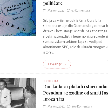
političare
Maj 09, 2022
97 Komentara
Srbija za vrijeme dok je Crna Gora bila
slobodna ostaje dio Otomanskog carstva 
države i bez istorije. Možda baš zbog toga
srpski nacionalisti i hegemoni, predvođeni
svetosavskom sektom koja se vodi pod
akronimom SPC, žele da ukradu crnogorsk
istoriju.
Opširnije ⇾
ISTORIJA
Dan kada su plakali i stari i mlad
Povodom 42 godine od smrti Jos
Broza Tita
Maj 04, 2022
109 Komentara