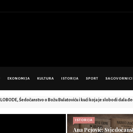
EKONOMIJA
KULTURA
ISTORIJA
SPORT
SAGOVORNICI
OBODE, Śedočanstvo o Božu Bulatoviću i kući koja je slobodi dala đe
ISTORIJA
Ana Pejović: Svjedočans