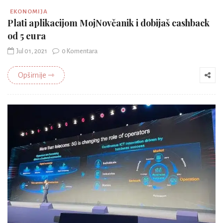
EKONOMIJA
Plati aplikacijom MojNovčanik i dobijaš cashback
od 5 eura
Jul 01, 2021
0 Komentara
Opširnije ⇾