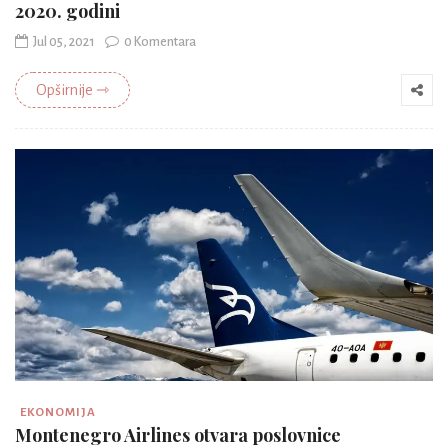
2020. godini
Jul 05, 2021
0 Komentara
Opširnije ⇾
EKONOMIJA
Montenegro Airlines otvara poslovnice