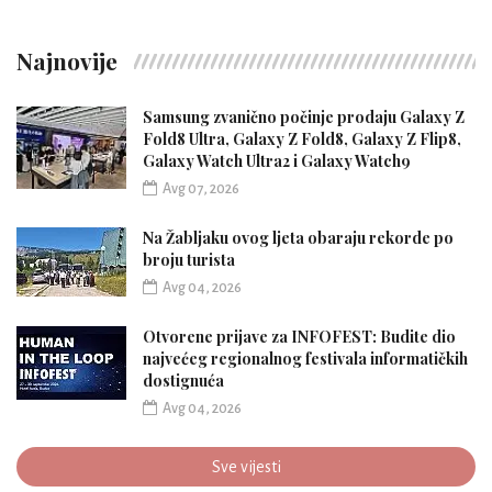
Najnovije
Samsung zvanično počinje prodaju Galaxy Z
Fold8 Ultra, Galaxy Z Fold8, Galaxy Z Flip8,
Galaxy Watch Ultra2 i Galaxy Watch9
Avg 07, 2026
Na Žabljaku ovog ljeta obaraju rekorde po
broju turista
Avg 04, 2026
Otvorene prijave za INFOFEST: Budite dio
najvećeg regionalnog festivala informatičkih
dostignuća
Avg 04, 2026
Sve vijesti