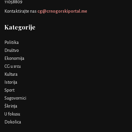
11058809
Kontaktirajte nas
cg@crnogorskiportal.me
Kategorije
Politika
Društvo
Ekonomija
CG u srcu
Kultura
Istorija
Sport
Sagovornici
Škrinja
U fokusu
Dokolica