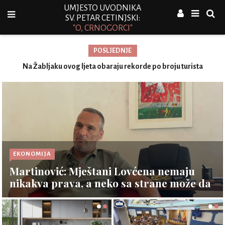
UMJESTO UVODNIKA
SV. PETAR CETINJSKI:
"O, CRNOGORCI"
POSLJEDNJE
y Z
Na Žabljaku ovog ljeta obaraju rekorde po broju turista
O
EKONOMIJA
Martinović: Mještani Lovćena nemaju
nikakva prava, a neko sa strane može da
investira