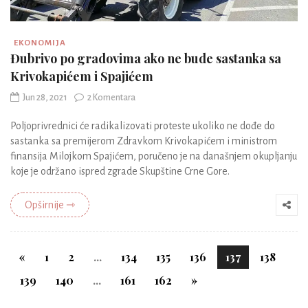
EKONOMIJA
Đubrivo po gradovima ako ne bude sastanka sa
Krivokapićem i Spajićem
Jun 28, 2021
2 Komentara
Poljoprivrednici će radikalizovati proteste ukoliko ne dođe do
sastanka sa premijerom Zdravkom Krivokapićem i ministrom
finansija Milojkom Spajićem, poručeno je na današnjem okupljanju
koje je održano ispred zgrade Skupštine Crne Gore.
Opširnije ⇾
«
1
2
...
134
135
136
137
138
139
140
...
161
162
»