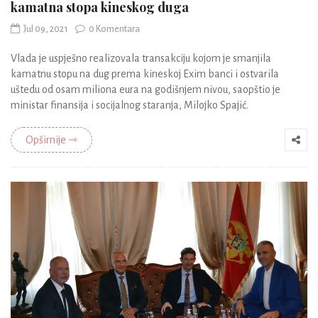
kamatna stopa kineskog duga
Jul 09, 2021
0 Komentara
Vlada je uspješno realizovala transakciju kojom je smanjila
kamatnu stopu na dug prema kineskoj Exim banci i ostvarila
uštedu od osam miliona eura na godišnjem nivou, saopštio je
ministar finansija i socijalnog staranja, Milojko Spajić.
Opširnije ⇾