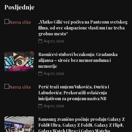
Posljednje
„Vlatko Gilić već počiva na Panteonu svetskog
filma, od ove okupacione vlasti mu i ne treba
grobno mesto“
Avg 07, 2026
Raonićevi stubovi bezakonja: Građanska
alijansa – siroče bez memoranduma i
memorije
Avg 07, 2026
Perić traži smjenu Vukovića, Đurića i
Labudovića: Prekoračili ovlašćenja
inicijativom za promjenu naziva NB
Avg 07, 2026
Samsung zvanično počinje prodaju Galaxy Z
Fold8 Ultra, Galaxy Z Fold8, Galaxy Z Flip8,
Galaxy Watch Ultra2 i Galaxy Watch9