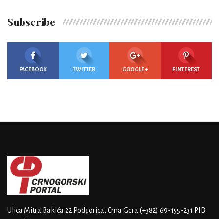
Subscribe
FACEBOOK
TWITTER
GOOGLE +
PINTEREST
Ulica Mitra Bakića 22
Podgorica, Crna Gora
(+382) 69-155-231
PIB: