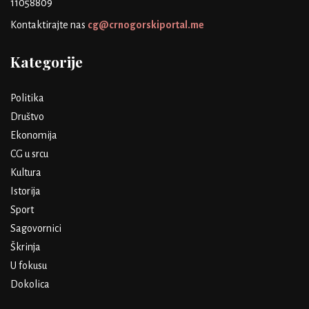
11058809
Kontaktirajte nas
cg@crnogorskiportal.me
Kategorije
Politika
Društvo
Ekonomija
CG u srcu
Kultura
Istorija
Sport
Sagovornici
Škrinja
U fokusu
Dokolica