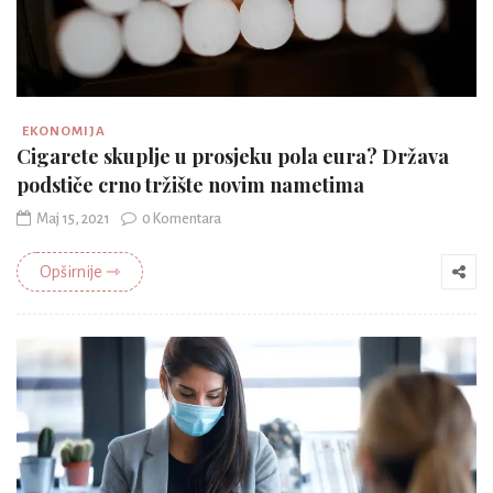
EKONOMIJA
Cigarete skuplje u prosjeku pola eura? Država
podstiče crno tržište novim nametima
Maj 15, 2021
0 Komentara
Opširnije ⇾