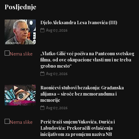
Posljednje
Djelo Aleksandra Lesa Ivanovića (III)
Avg 07, 2026
„Vlatko Gilić već počiva na Panteonu svetskog
filma, od ove okupacione vlasti mu i ne treba
grobno mesto“
Avg 07, 2026
Raonićevi stubovi bezakonja: Građanska
alijansa – siroče bez memoranduma i
memorije
Avg 07, 2026
Perić traži smjenu Vukovića, Đurića i
Labudovića: Prekoračili ovlašćenja
inicijativom za promjenu naziva NB