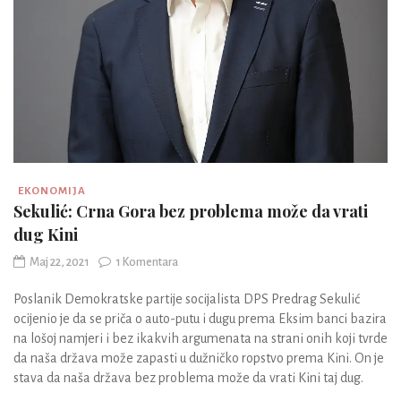
EKONOMIJA
Sekulić: Crna Gora bez problema može da vrati
dug Kini
Maj 22, 2021
1 Komentara
Poslanik Demokratske partije socijalista DPS Predrag Sekulić
ocijenio je da se priča o auto-putu i dugu prema Eksim banci bazira
na lošoj namjeri i bez ikakvih argumenata na strani onih koji tvrde
da naša država može zapasti u dužničko ropstvo prema Kini. On je
stava da naša država bez problema može da vrati Kini taj dug.