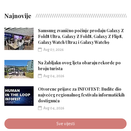
Najnovije
Samsung zvanično počinje prodaju Galaxy Z
Fold8 Ultra, Galaxy Z Fold8, Galaxy Z Flip8,
Galaxy Watch Ultra2 i Galaxy Watch9
Avg 07, 2026
Na Žabljaku ovog ljeta obaraju rekorde po
broju turista
Avg 04, 2026
Otvorene prijave za INFOFEST: Budite dio
najvećeg regionalnog festivala informatičkih
dostignuća
Avg 04, 2026
Sve vijesti