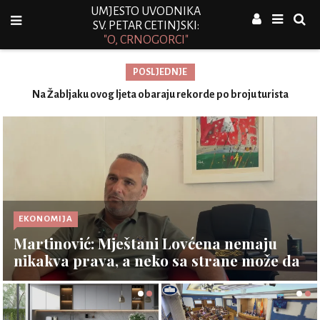
UMJESTO UVODNIKA
SV. PETAR CETINJSKI:
"O, CRNOGORCI"
POSLJEDNJE
y Z
Na Žabljaku ovog ljeta obaraju rekorde po broju turista
O
EKONOMIJA
Martinović: Mještani Lovćena nemaju
nikakva prava, a neko sa strane može da
investira