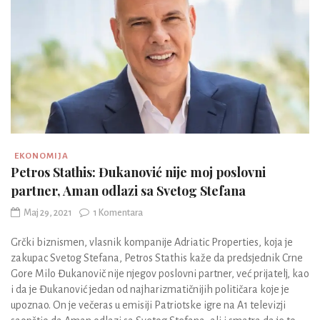
EKONOMIJA
Petros Stathis: Đukanović nije moj poslovni
partner, Aman odlazi sa Svetog Stefana
Maj 29, 2021
1 Komentara
Grčki biznismen, vlasnik kompanije Adriatic Properties, koja je
zakupac Svetog Stefana, Petros Stathis kaže da predsjednik Crne
Gore Milo Đukanovič nije njegov poslovni partner, već prijatelj, kao
i da je Đukanović jedan od najharizmatičnijih političara koje je
upoznao. On je večeras u emisiji Patriotske igre na A1 televizji