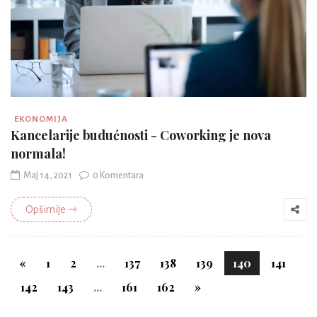
EKONOMIJA
Kancelarije budućnosti - Coworking je nova
normala!
Maj 14, 2021
0 Komentara
Opširnije ⇾
«
1
2
...
137
138
139
140
141
142
143
...
161
162
»