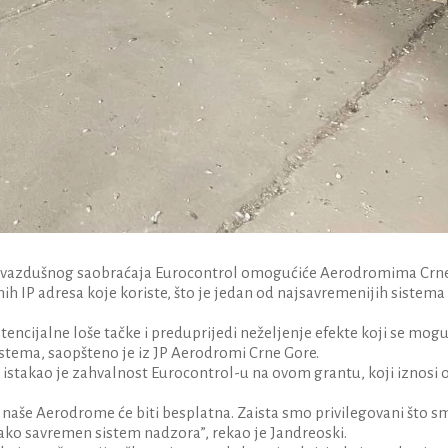
t vazdušnog saobraćaja Eurocontrol omogućiće Aerodromima Crn
ih IP adresa koje koriste, što je jedan od najsavremenijih sistema
encijalne loše tačke i preduprijedi neželjenje efekte koji se mog
sistema, saopšteno je iz JP Aerodromi Crne Gore.
 istakao je zahvalnost Eurocontrol-u na ovom grantu, koji iznosi 
a naše Aerodrome će biti besplatna. Zaista smo privilegovani što s
tako savremen sistem nadzora”, rekao je Jandreoski.