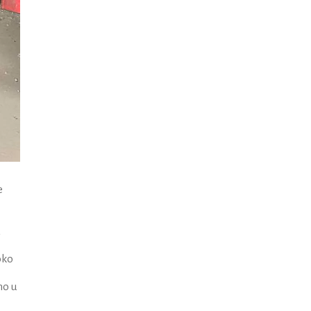
e
u
oko
mo u