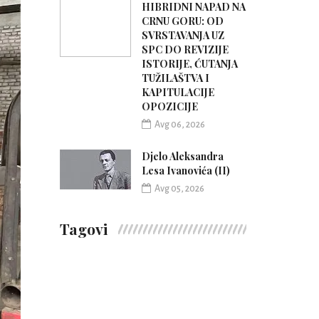
HIBRIDNI NAPAD NA
CRNU GORU: OD
SVRSTAVANJA UZ
SPC DO REVIZIJE
ISTORIJE, ĆUTANJA
TUŽILAŠTVA I
KAPITULACIJE
OPOZICIJE
Avg 06, 2026
Djelo Aleksandra
Lesa Ivanovića (II)
Avg 05, 2026
Tagovi