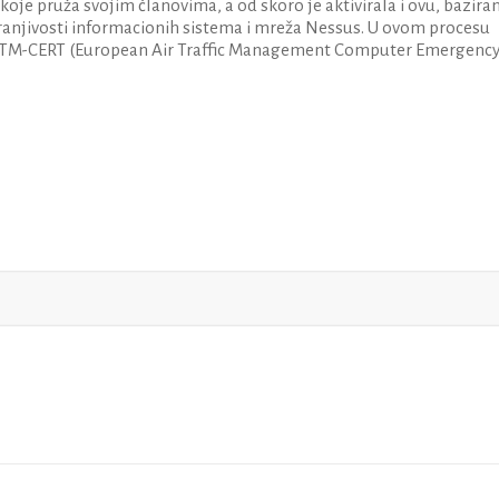
oje pruža svojim članovima, a od skoro je aktivirala i ovu, bazira
anjivosti informacionih sistema i mreža Nessus. U ovom procesu
EATM-CERT (European Air Traffic Management Computer Emergenc