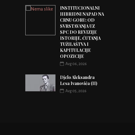
INSTITUCIONALNI
HIBRIDNI NAPAD NA
CRNU GORU: OD
SVRSTAVANJA UZ
SPC DO REVIZIJE
ISTORIJE, ĆUTANJA
TUŽILAŠTVA I
KAPITULACIJE
OPOZICIJE
Avg 06, 2026
Djelo Aleksandra
Lesa Ivanovića (II)
Avg 05, 2026