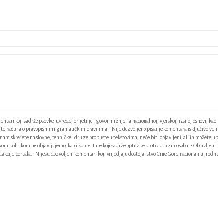
ntari koji sadrže psovke, uvrede, prijetnje i govor mržnje na nacionalnoj, vjerskoj, rasnoj osnovi, kao 
odite računa o pravopisnim i gramatičkim pravilima. • Nije dozvoljeno pisanje komentara isključivo vel
am skrećete na slovne, tehničke i druge propuste u tekstovima, neće biti objavljeni, ali ih možete up
ačkom politikom ne objavljujemo, kao i komentare koji sadrže optužbe protiv drugih osoba. • Objavljeni
akcije portala. • Nijesu dozvoljeni komentari koji vrijedjaju dostojanstvo Crne Gore,nacionalnu ,rodnu