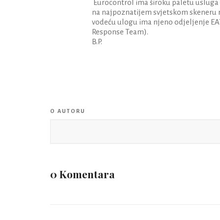
Eurocontrol ima široku paletu usluga k
na najpoznatijem svjetskom skeneru r
vodeću ulogu ima njeno odjeljenje 
Response Team).
B.P.
O AUTORU
0 Komentara