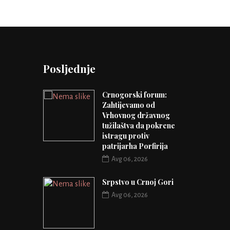
Posljednje
Crnogorski forum:
Zahtijevamo od
Vrhovnog državnog
tužilaštva da pokrene
istragu protiv
patrijarha Porfirija
Avg 06, 2026
Srpstvo u Crnoj Gori
Avg 06, 2026