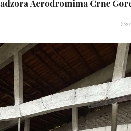
 nadzora Aerodromima Crne Gor
(
169
r