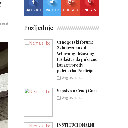
e
FACEBOOK
TWITTER
GOOGLE +
PINTEREST
iječi)
Posljednje
Crnogorski forum:
Zahtijevamo od
Vrhovnog državnog
tužilaštva da pokrene
istragu protiv
patrijarha Porfirija
Avg 06, 2026
Srpstvo u Crnoj Gori
Avg 06, 2026
INSTITUCIONALNI