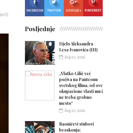
FACEBOOK
TWITTER
GOOGLE +
PINTEREST
iječi)
Posljednje
Djelo Aleksandra
Lesa Ivanovića (III)
Avg 07, 2026
„Vlatko Gilić već
počiva na Panteonu
svetskog filma, od ove
okupacione vlasti mu i
ne treba grobno
mesto“
Avg 07, 2026
Raonićevi stubovi
bezakonja: