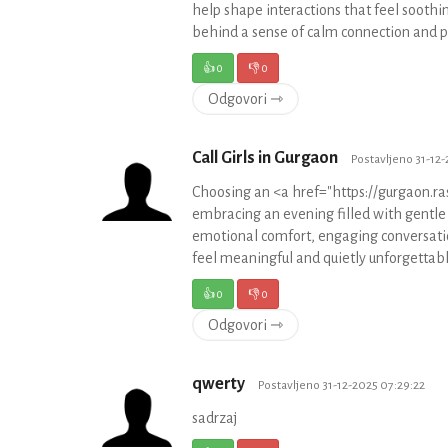
help shape interactions that feel sooth
behind a sense of calm connection and p
👍
0
👎
0
Odgovori ⇾
Call Girls in Gurgaon
Postavljeno 31-12
Choosing an <a href="https://gurgaon.
embracing an evening filled with gentle 
emotional comfort, engaging conversati
feel meaningful and quietly unforgettabl
👍
0
👎
0
Odgovori ⇾
qwerty
Postavljeno 31-12-2025 07:29:22
sadrzaj