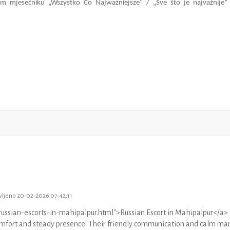
om mjesečniku „Wszystko Co Najważniejsze“ / „Sve što je najvažnije“
vljeno 20-02-2026 07:42:11
n/russian-escorts-in-mahipalpur.html">Russian Escort in Mahipalpur</a>
mfort and steady presence. Their friendly communication and calm ma