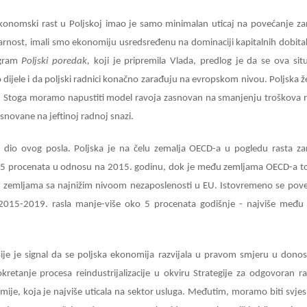
onomski rast u Poljskoj imao je samo minimalan uticaj na povećanje za
darnost, imali smo ekonomiju usredsređenu na dominaciji kapitalnih dobitak
ogram
Poljski poredak,
koji je pripremila Vlada, predlog je da se ova situ
 dijele i da poljski radnici konačno zarađuju na evropskom nivou. Poljska že
oju. Stoga moramo napustiti model ravoja zasnovan na smanjenju troškova r
snovane na jeftinoj radnoj snazi.
n dio ovog posla. Poljska je na čelu zemalja OECD-a u pogledu rasta za
 25 procenata u odnosu na 2015. godinu, dok je među zemljama OECD-a to
zemljama sa najnižim nivoom nezaposlenosti u EU. Istovremeno se pov
2015-2019. rasla manje-više oko 5 procenata godišnje - najviše među
ije je signal da se poljska ekonomija razvijala u pravom smjeru u dono
okretanje procesa reindustrijalizacije u okviru Strategije za odgovoran ra
mije, koja je najviše uticala na sektor usluga. Međutim, moramo biti svjes