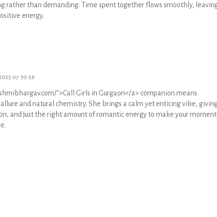
ing rather than demanding. Time spent together flows smoothly, leavin
ositive energy.
-2025 07:30:56
rashmibhargav.com/">Call Girls in Gurgaon</a> companion means
allure and natural chemistry. She brings a calm yet enticing vibe, givin
on, and just the right amount of romantic energy to make your moment
e.