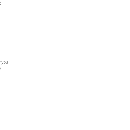
g
g you
s