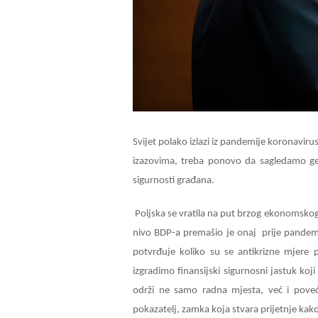
Svijet polako izlazi iz pandemije koronaviru
izazovima, treba ponovo da sagledamo geop
sigurnosti građana.
Poljska se vratila na put brzog ekonomskog
nivo BDP-a premašio je onaj prije pandemij
potvrđuje koliko su se antikrizne mjere p
izgradimo finansijski sigurnosni jastuk koji
održi ne samo radna mjesta, već i poveć
pokazatelj, zamka koja stvara prijetnje kako 