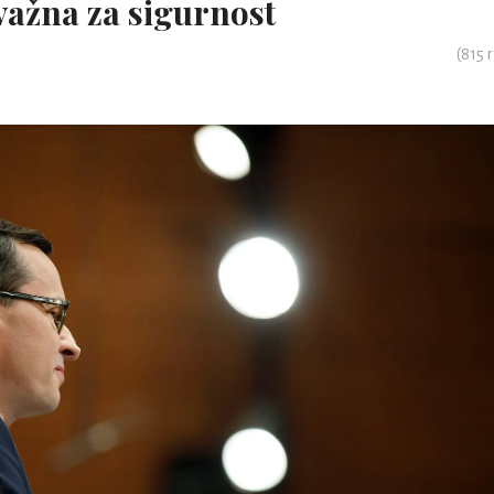
važna za sigurnost
(
815
r