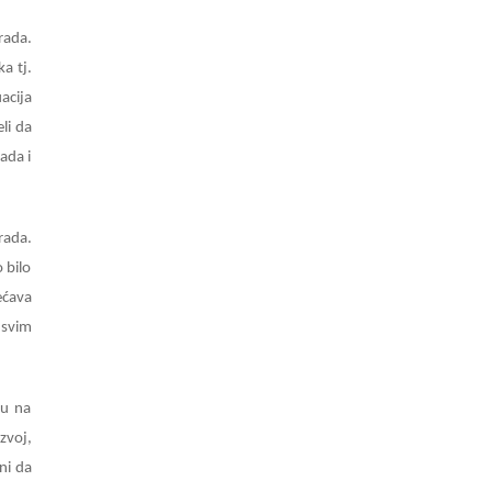
rada.
a tj.
acija
li da
ada i
rada.
 bilo
ećava
 svim
su na
zvoj,
ni da