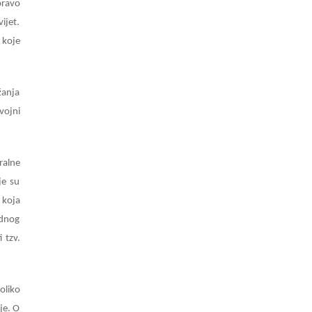
pravo
ijet.
 koje
žanja
vojni
ralne
je su
 koja
odnog
 tzv.
oliko
je. O