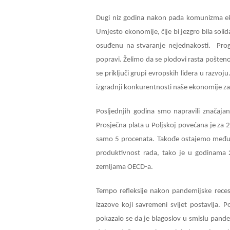
Dugi niz godina nakon pada komunizma ek
Umjesto ekonomije, čije bi jezgro bila soli
osuđenu na stvaranje nejednakosti. Pr
popravi. Želimo da se plodovi rasta pošteno
se priključi grupi evropskih lidera u razv
izgradnji konkurentnosti naše ekonomije za
Posljednjih godina smo napravili značaja
Prosječna plata u Poljskoj povećana je za
samo 5 procenata. Takođe ostajemo među 
produktivnost rada, tako je u godinama 
zemljama OECD-a.
Tempo refleksije nakon pandemijske reces
izazove koji savremeni svijet postavlja. P
pokazalo se da je blagoslov u smislu pande