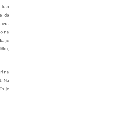
e kao
ba da
ravu,
to na
ka je
tiku,
ri na
t. Na
To je