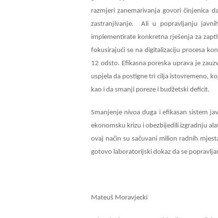
razmjeri zanemarivanja govori činjenica d
zastranjivanje. Ali u popravljanju javn
implementirate konkretna rješenja za zapt
fokusirajući se na digitalizaciju procesa k
12 odsto. Efikasna poreska uprava je zauzvr
uspjela da postigne tri cilja istovremeno, ko
kao i da smanji poreze i budžetski deficit.
Smanjenje nivoa duga i efikasan sistem jav
ekonomsku krizu i obezbijedili izgradnju alat
ovaj način su sačuvani milion radnih mjest
gotovo laboratorijski dokaz da se popravlj
Mateuš Moravjecki