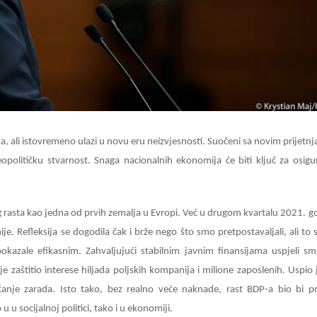
sa, ali istovremeno ulazi u novu eru neizvjesnosti. Suočeni sa novim prijetnj
olitičku stvarnost. Snaga nacionalnih ekonomija će biti ključ za osigu
 rasta kao jedna od prvih zemalja u Evropi. Već u drugom kvartalu 2021. g
e. Refleksija se dogodila čak i brže nego što smo pretpostavaljali, ali to
okazale efikasnim. Zahvaljujući stabilnim javnim finansijama uspjeli s
 je zaštitio interese hiljada poljskih kompanija i milione zaposlenih. Uspio 
anje zarada. Isto tako, bez realno veće naknade, rast BDP-a bio bi p
u u socijalnoj politici, tako i u ekonomiji.