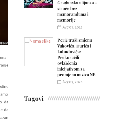
Građanska alijansa –
siroče bez
memoranduma i
memorije
Avg 07, 2026
Perić traži smjenu
Vukovića, Đurića i
Labudovića:
Prekoračili
ama i
ovlašćenja
ranje
inicijativom za
promjenu naziva NB
Avg 07, 2026
odine
 samo
Tagovi
mo da
je da
razan