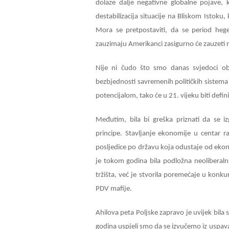
dolaze dalje negativne globalne pojave,
destabilizacija situacije na Bliskom Istoku,
Mora se pretpostaviti, da se period heg
zauzimaju Amerikanci zasigurno će zauzeti n
Nije ni čudo što smo danas svjedoci ob
bezbjednosti savremenih političkih sistema
potencijalom, tako će u 21. vijeku biti de
Međutim, bila bi greška priznati da se 
principe. Stavljanje ekonomije u centar raz
posljedice po državu koja odustaje od ekon
je tokom godina bila podložna neoliberaln
tržišta, već je stvorila poremećaje u konkur
PDV mafije.
Ahilova peta Poljske zapravo je uvijek bila
godina uspjeli smo da se izvučemo iz uspav