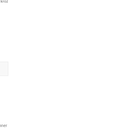
 kroz
nner