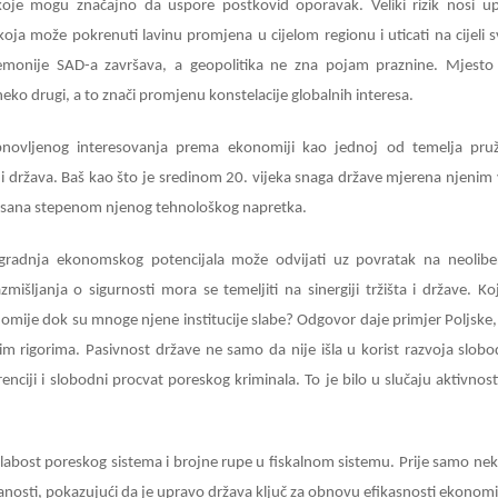
 koje mogu značajno da uspore postkovid oporavak. Veliki rizik nosi u
 koja može pokrenuti lavinu promjena u cijelom regionu i uticati na cijeli sv
emonije SAD-a završava, a geopolitika ne zna pojam praznine. Mjesto
eko drugi, a to znači promjenu konstelacije globalnih interesa.
novljenog interesovanja prema ekonomiji kao jednoj od temelja pru
 i država. Baš kao što je sredinom 20. vijeka snaga države mjerena njenim 
finisana stepenom njenog tehnološkog napretka.
izgradnja ekonomskog potencijala može odvijati uz povratak na neolibe
mišljanja o sigurnosti mora se temeljiti na sinergiji tržišta i države. Ko
omije dok su mnoge njene institucije slabe? Odgovor daje primjer Poljske,
im rigorima. Pasivnost države ne samo da nije išla u korist razvoja slob
enciji i slobodni procvat poreskog kriminala. To je bilo u slučaju aktivnosti
 slabost poreskog sistema i brojne rupe u fiskalnom sistemu. Prije samo nek
anosti, pokazujući da je upravo država ključ za obnovu efikasnosti ekonomi