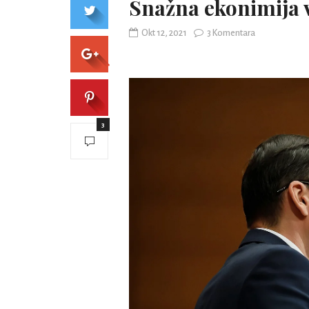
Snažna ekonimija 
Okt 12, 2021
3 Komentara
3