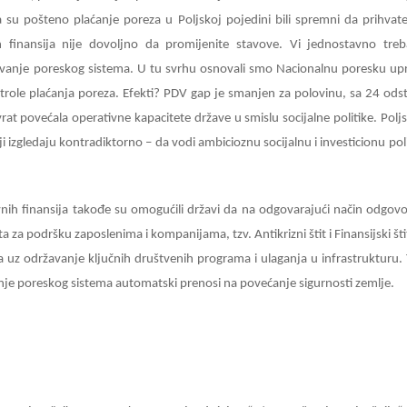
a su pošteno plaćanje poreza u Poljskoj pojedini bili spremni da prihvat
ih finansija nije dovoljno da promijenite stavove. Vi jednostavno tre
ivanje poreskog sistema. U tu svrhu osnovali smo Nacionalnu poresku up
ontrole plaćanja poreza. Efekti? PDV gap je smanjen za polovinu, sa 24 ods
at povećala operativne kapacitete države u smislu socijalne politike. Poljs
ji izgledaju kontradiktorno – da vodi ambicioznu socijalnu i investicionu poli
nih finansija takođe su omogućili državi da na odgovarajući način odgovo
a za podršku zaposlenima i kompanijama, tzv. Antikrizni štit i Finansijski šti
a uz održavanje ključnih društvenih programa i ulaganja u infrastrukturu. 
anje poreskog sistema automatski prenosi na povećanje sigurnosti zemlje.