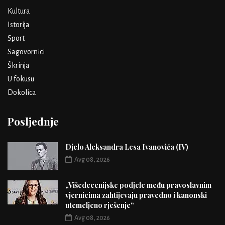
Kultura
Istorija
Sport
Sagovornici
Škrinja
U fokusu
Dokolica
Posljednje
Djelo Aleksandra Lesa Ivanovića (IV)
Avg 08, 2026
„Višedecenijske podjele među pravoslavnim
vjernicima zahtijevaju pravedno i kanonski
utemeljeno rješenje“
Avg 08, 2026