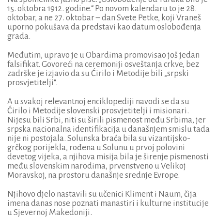
15. oktobra 1912. godine.“ Po novom kalendaru to je 28.
oktobar, a ne 27. oktobar – dan Svete Petke, koji Vraneš
uporno pokušava da predstavi kao datum oslobođenja
grada.
Međutim, upravo je u Obardima promovisao još jedan
falsifikat. Govoreći na ceremoniji osveštanja crkve, bez
zadrške je izjavio da su Ćirilo i Metodije bili „srpski
prosvjetitelji“.
A u svakoj relevantnoj enciklopediji navodi se da su
Ćirilo i Metodije slovenski prosvjetitelji i misionari.
Nijesu bili Srbi, niti su širili pismenost među Srbima, jer
srpska nacionalna identifikacija u današnjem smislu tada
nije ni postojala. Solunska braća bila su vizantijsko-
grčkog porijekla, rođena u Solunu u prvoj polovini
devetog vijeka, a njihova misija bila je širenje pismenosti
među slovenskim narodima, prvenstveno u Velikoj
Moravskoj, na prostoru današnje srednje Evrope.
Njihovo djelo nastavili su učenici Kliment i Naum, čija
imena danas nose poznati manastiri i kulturne institucije
u Sjevernoj Makedoniji.