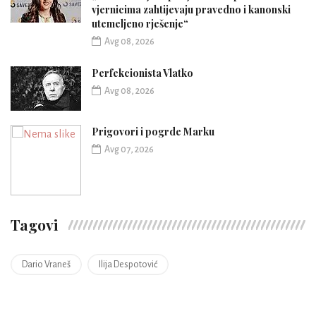
vjernicima zahtijevaju pravedno i kanonski
utemeljeno rješenje“
Avg 08, 2026
Perfekcionista Vlatko
Avg 08, 2026
Prigovori i pogrde Marku
Avg 07, 2026
Tagovi
Dario Vraneš
Ilija Despotović