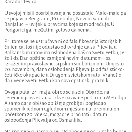
Karađorđevića.
U svojoj misiji posrbljavanja ne posustaje. Malo-malo pa
se pojavi u Beogradu, Prijepolju, Novom Sadu ili
Banjaluci – uvijek u pravcima koje sam određuje. U
Podgorici ga, međutim, gotovo da nema.
Pri tome se ne ustručava ni od falsifikovanja istorijskih
činjenica. Još nije odustao od tvrdnje da su Pljevlja u
Balkanskim ratovima oslobođena baš na Svetu Petku, jer
želi da Dan opštine zamijeni novim datumom – sa
izraženim pravoslavno-srpskim simbolizmom. Umjesto
20. novembra, dana oslobođenja Pljevalja od fašističko-
četničke okupacije u Drugom svjetskom ratu, Vraneš bi
da uvede Svetu Petku kao novi opštinski praznik.
Ovoga puta, 24. maja, obreo se u selu Obarde, na
ceremoniji osveštanja crkve nazvane po Ćirilu i Metodiju.
A samo da je obišao obližnje groblje i pogledao
spomenik jednom uglednom mještaninu, preminulom
početkom 20. vijeka, mogao je pročitati i datum
oslobođenja Pljevalja od Osmanlija.
Na spomeniku jasno piše: „Oslobođenje od Turaka bilo je