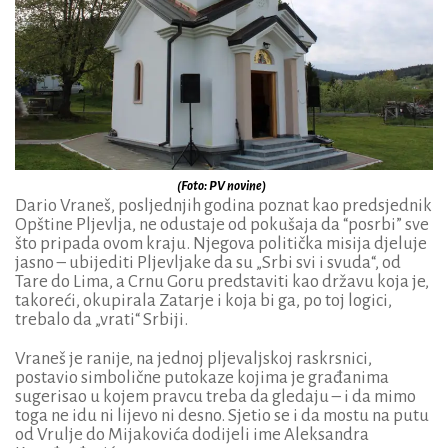
(Foto: PV novine)
Dario Vraneš, posljednjih godina poznat kao predsjednik
Opštine Pljevlja, ne odustaje od pokušaja da “posrbi” sve
što pripada ovom kraju. Njegova politička misija djeluje
jasno – ubijediti Pljevljake da su „Srbi svi i svuda“, od
Tare do Lima, a Crnu Goru predstaviti kao državu koja je,
takoreći, okupirala Zatarje i koja bi ga, po toj logici,
trebalo da „vrati“ Srbiji.
Vraneš je ranije, na jednoj pljevaljskoj raskrsnici,
postavio simbolične putokaze kojima je građanima
sugerisao u kojem pravcu treba da gledaju – i da mimo
toga ne idu ni lijevo ni desno. Sjetio se i da mostu na putu
od Vrulje do Mijakovića dodijeli ime Aleksandra