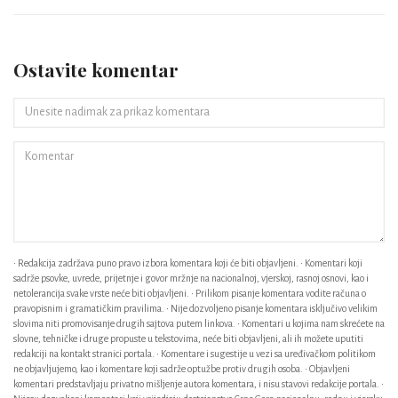
Ostavite komentar
• Redakcija zadržava puno pravo izbora komentara koji će biti objavljeni. • Komentari koji
sadrže psovke, uvrede, prijetnje i govor mržnje na nacionalnoj, vjerskoj, rasnoj osnovi, kao i
netolerancija svake vrste neće biti objavljeni. • Prilikom pisanje komentara vodite računa o
pravopisnim i gramatičkim pravilima. • Nije dozvoljeno pisanje komentara isključivo velikim
slovima niti promovisanje drugih sajtova putem linkova. • Komentari u kojima nam skrećete na
slovne, tehničke i druge propuste u tekstovima, neće biti objavljeni, ali ih možete uputiti
redakciji na kontakt stranici portala. • Komentare i sugestije u vezi sa uređivačkom politikom
ne objavljujemo, kao i komentare koji sadrže optužbe protiv drugih osoba. • Objavljeni
komentari predstavljaju privatno mišljenje autora komentara, i nisu stavovi redakcije portala. •