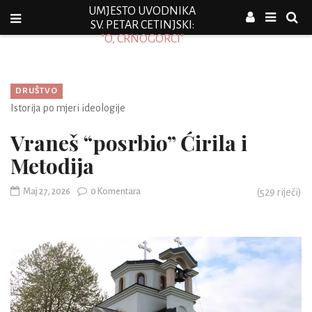
UMJESTO UVODNIKA
SV. PETAR CETINJSKI:
"O, CRNOGORCI"
DRUŠTVO
Istorija po mjeri ideologije
Vraneš “posrbio” Ćirila i
Metodija
Maj 27, 2026
0 Komentara
(
529
riječi)