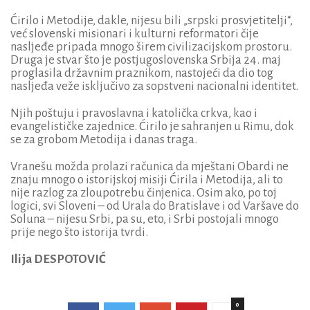
Ćirilo i Metodije, dakle, nijesu bili „srpski prosvjetitelji“,
već slovenski misionari i kulturni reformatori čije
nasljeđe pripada mnogo širem civilizacijskom prostoru.
Druga je stvar što je postjugoslovenska Srbija 24. maj
proglasila državnim praznikom, nastojeći da dio tog
nasljeđa veže isključivo za sopstveni nacionalni identitet.
Njih poštuju i pravoslavna i katolička crkva, kao i
evangelističke zajednice. Ćirilo je sahranjen u Rimu, dok
se za grobom Metodija i danas traga.
Vranešu možda prolazi računica da mještani Obardi ne
znaju mnogo o istorijskoj misiji Ćirila i Metodija, ali to
nije razlog za zloupotrebu činjenica. Osim ako, po toj
logici, svi Sloveni – od Urala do Bratislave i od Varšave do
Soluna – nijesu Srbi, pa su, eto, i Srbi postojali mnogo
prije nego što istorija tvrdi.
Ilija DESPOTOVIĆ
0