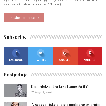
Nijesu dozvoljeni komentari koji vrijedjaju dostojanstvo Crne Gore,nacionalnu ,rodnu i vjersku
ravnopravnost ili podstice mrznja prema LGBT poulaciji.
Unesite komentar ⇾
Subscribe
FACEBOOK
TWITTER
GOOGLE +
PINTEREST
Posljednje
Djelo Aleksandra Lesa Ivanovića (IV)
Avg 08, 2026
„Višedecenijske podjele među pravoslavnim