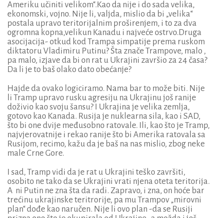
Ameriku učiniti velikom“.Kao da nije i do sada velika,
ekonomski, vojno. Nije li, valjda, mislio da bi „velika“
postala upravo teritorijalnim proširenjem, i to za dva
ogromna kopna,velikun Kanadu i najveće ostrvo.Druga
asocijacija- otkud kod Trampa simpatije prema ruskom
diktatoru Vladimiru Putinu? Šta znače Trampove, malo ,
pa malo, izjave da bi on rat u Ukrajini završio za 24 časa?
Da li je to baš olako dato obećanje?
Hajde da ovako logiciramo. Nama bar to može biti. Nije
li Tramp upravo rusku agresiju na Ukrajinu još ranije
doživio kao svoju šansu? I Ukrajina je velika zemlja,
gotovo kao Kanada. Rusija je nuklearna sila, kao i SAD,
što bi one dvije međusobno ratovale. Ili, kao što je Tramp,
najvjerovatnije i rekao ranije što bi Amerika ratovala sa
Rusijom, recimo, kažu da je baš na nas mislio, zbog neke
male Crne Gore.
I sad, Tramp vidi da je rat u Ukrajini teško završiti,
osobito ne tako da se Ukrajini vrati njena oteta teritorija.
A ni Putin ne zna šta da radi. Zapravo, i zna, on hoće bar
trećinu ukrajinske teritrorije, pa mu Trampov „mirovni
plan“ dođe kao naručen. Nije li ovo plan -da se Rusiji