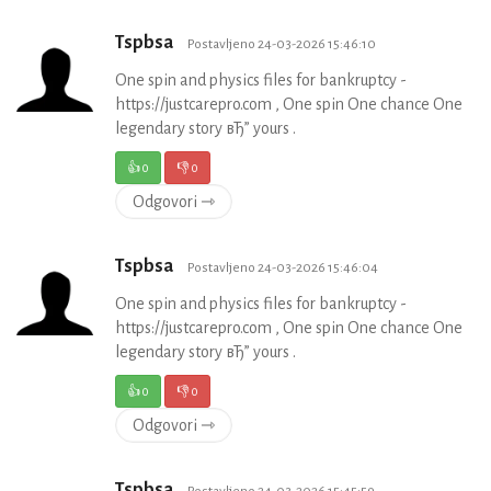
Tspbsa
Postavljeno 24-03-2026 15:46:10
One spin and physics files for bankruptcy -
https://justcarepro.com , One spin One chance One
legendary story вЂ” yours .
👍
0
👎
0
Odgovori ⇾
Tspbsa
Postavljeno 24-03-2026 15:46:04
One spin and physics files for bankruptcy -
https://justcarepro.com , One spin One chance One
legendary story вЂ” yours .
👍
0
👎
0
Odgovori ⇾
Tspbsa
Postavljeno 24-03-2026 15:45:59