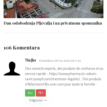
Dan oslobođenja Pljevalja i na privatnom spomeniku
106 Komentara
Tlojkv
Postavljeno 08-04-2026 09:11:53
Des conseils experts, des produits de confiance et un
service rapide - https://www.pharmacie-odeon-
saint-joseph.com/mentions-legales/ , Des produits
sГ©lectionnГ©s avec soin pour toute la famille .
👍
0
👎
0
Odgovori ⇾