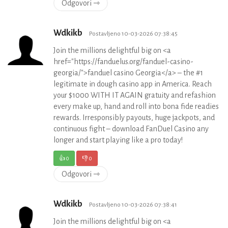
Odgovori ⇾
Wdkikb
Postavljeno 10-03-2026 07:38:45
Join the millions delightful big on <a
href="https://fanduelus.org/fanduel-casino-
georgia/">fanduel casino Georgia</a> – the #1
legitimate in dough casino app in America. Reach
your $1000 WITH IT AGAIN gratuity and refashion
every make up, hand and roll into bona fide readies
rewards. Irresponsibly payouts, huge jackpots, and
continuous fight – download FanDuel Casino any
longer and start playing like a pro today!
👍
0
👎
0
Odgovori ⇾
Wdkikb
Postavljeno 10-03-2026 07:38:41
Join the millions delightful big on <a