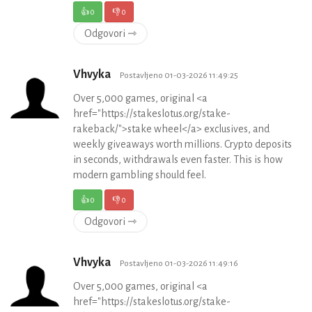
👍
0
👎
0
Odgovori ⇾
Vhvyka
Postavljeno 01-03-2026 11:49:25
Over 5,000 games, original <a
href="https://stakeslotus.org/stake-
rakeback/">stake wheel</a> exclusives, and
weekly giveaways worth millions. Crypto deposits
in seconds, withdrawals even faster. This is how
modern gambling should feel.
👍
0
👎
0
Odgovori ⇾
Vhvyka
Postavljeno 01-03-2026 11:49:16
Over 5,000 games, original <a
href="https://stakeslotus.org/stake-