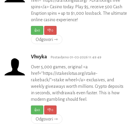
href="https://draftkingsus.org/">DraftKings free
spins</a> Casino today. Play $5, receive 500 Cash
Eruption spins + up to $1,000 lossback. The ultimate
online casino experience!
👍
0
👎
0
Odgovori ⇾
Vhvyka
Postavljeno 01-03-2026 11:49:49
Over 5,000 games, original <a
href="https://stakeslotus.org/stake-
rakeback/">stake wheel</a> exclusives, and
weekly giveaways worth millions. Crypto deposits
in seconds, withdrawals even faster. This is how
modern gambling should feel.
👍
0
👎
0
Odgovori ⇾