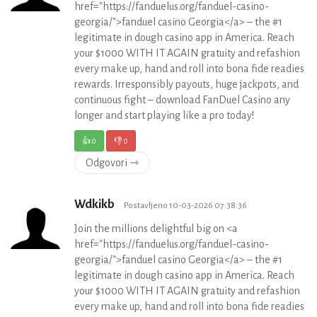
href="https://fanduelus.org/fanduel-casino-
georgia/">fanduel casino Georgia</a> – the #1
legitimate in dough casino app in America. Reach
your $1000 WITH IT AGAIN gratuity and refashion
every make up, hand and roll into bona fide readies
rewards. Irresponsibly payouts, huge jackpots, and
continuous fight – download FanDuel Casino any
longer and start playing like a pro today!
👍
0
👎
0
Odgovori ⇾
Wdkikb
Postavljeno 10-03-2026 07:38:36
Join the millions delightful big on <a
href="https://fanduelus.org/fanduel-casino-
georgia/">fanduel casino Georgia</a> – the #1
legitimate in dough casino app in America. Reach
your $1000 WITH IT AGAIN gratuity and refashion
every make up, hand and roll into bona fide readies