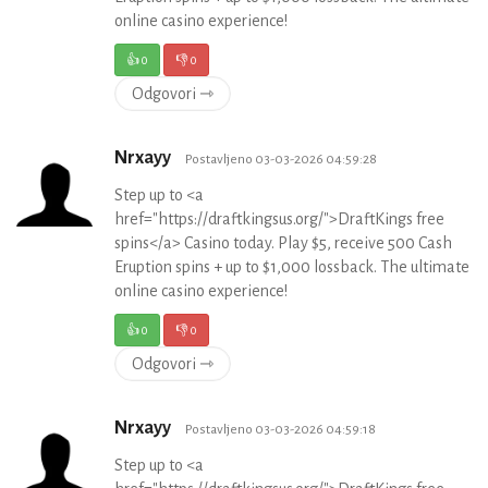
online casino experience!
👍
0
👎
0
Odgovori ⇾
Nrxayy
Postavljeno 03-03-2026 04:59:28
Step up to <a
href="https://draftkingsus.org/">DraftKings free
spins</a> Casino today. Play $5, receive 500 Cash
Eruption spins + up to $1,000 lossback. The ultimate
online casino experience!
👍
0
👎
0
Odgovori ⇾
Nrxayy
Postavljeno 03-03-2026 04:59:18
Step up to <a