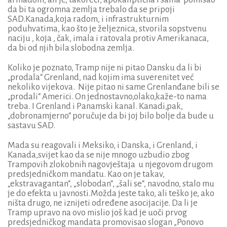
da bi ta ogromna zemlja trebalo da se pripoji
SAD.Kanada,koja radom, i infrastrukturnim
poduhvatima, kao što je željeznica, stvorila sopstvenu
naciju , koja , čak, imala i ratovala protiv Amerikanaca,
da bi od njih bila slobodna zemlja.
Koliko je poznato, Tramp nije ni pitao Dansku da li bi
„prodala“ Grenland, nad kojim ima suverenitet već
nekoliko vijekova. Nije pitao ni same Grenlanđane bili se
„prodali“ Americi. On jednostavno,olako,kaže-to nama
treba. I Grenland i Panamski kanal. Kanadi,pak,
„dobronamjerno“ poručuje da bi joj bilo bolje da bude u
sastavu SAD.
Mada su reagovali i Meksiko, i Danska, i Grenland, i
Kanada,svijet kao da se nije mnogo uzbudio zbog
Trampovih zlokobnih nagovještaja u njegovom drugom
predsjedničkom mandatu. Kao on je takav,
„ekstravagantan“, „slobodan“, „šali se“, navodno, stalo mu
je do efekta u javnosti.Možda jeste tako, ali teško je, ako
ništa drugo, ne iznijeti određene asocijacije. Da li je
Tramp upravo na ovo mislio još kad je uoči prvog
predsjedničkog mandata promovisao slogan „Ponovo