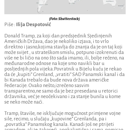
(Foto: Shutterstock)
Piše :
Ilija Despotović
Donald Tramp, za koji dan predsjednik Sjedinjenih
Američkih Država, dao je nekoliko izjava, i to vrlo
direktno i jasno,kojima stavlja do znanja da je on taj koji
može svijet , u strateškom smislu, potpuno izokrenuti da
više ne bi ličio na ono što sada imamo, ili, bolje rečeno, na
međunarodne odnose na koje smo navikli bar u
posljednjih pola vijeka.Povratnik u Bijelu kuću je rekao
da će „kupiti“ Grenland, „vratiti“ SAD Panamski kanal i da
bi Kanada trebalo da bude nova država američke
Federacije. Ovako nešto,izrečeno sasvim
transparentno,ne samo da je bez presedana u retorici
državnika, već je neočekivano i za stanje bunila u kome
se neko može naći.
Tramp, štaviše, ne isključuje mogućnost primjene vojne
sile, recimo, u slučaju „kupovine“ Grenlanda, pa i
„povratka“ Panamskog kanala. Kanadi još ne ptrijeti
armadom, ali je, takoreći, apokaliptična i sama pomisao