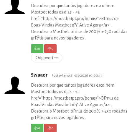
Descubra por que tantos jogadores escolhem
Mostbet todos os dias - <a
href="https://mostbetpt.pro/bonus/">BГґnus de
Boas-Vindas Mostbet вЂ“ Ative Agora</a> ,
Descubra o Mostbet: bГґnus de 200% + 250 rodadas
grГЎtis para novos jogadores .
👍
0
👎
0
Odgovori ⇾
Swaaor
Postavljeno 21-03-2026 10:00:14
Descubra por que tantos jogadores escolhem
Mostbet todos os dias - <a
href="https://mostbetpt.pro/bonus/">BГґnus de
Boas-Vindas Mostbet вЂ“ Ative Agora</a> ,
Descubra o Mostbet: bГґnus de 200% + 250 rodadas
grГЎtis para novos jogadores .
👍
0
👎
0