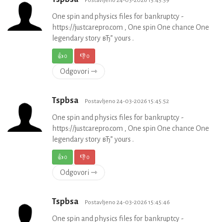
One spin and physics files for bankruptcy -
https://justcarepro.com , One spin One chance One
legendary story вЂ” yours .
👍
0
👎
0
Odgovori ⇾
Tspbsa
Postavljeno 24-03-2026 15:45:52
One spin and physics files for bankruptcy -
https://justcarepro.com , One spin One chance One
legendary story вЂ” yours .
👍
0
👎
0
Odgovori ⇾
Tspbsa
Postavljeno 24-03-2026 15:45:46
One spin and physics files for bankruptcy -