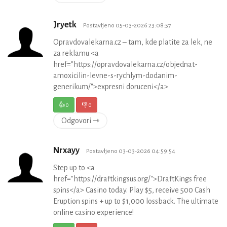
Jryetk
Postavljeno 05-03-2026 23:08:57
Opravdovalekarna.cz – tam, kde platite za lek, ne
za reklamu <a
href="https://opravdovalekarna.cz/objednat-
amoxicilin-levne-s-rychlym-dodanim-
generikum/">expresni doruceni</a>
👍
0
👎
0
Odgovori ⇾
Nrxayy
Postavljeno 03-03-2026 04:59:54
Step up to <a
href="https://draftkingsus.org/">DraftKings free
spins</a> Casino today. Play $5, receive 500 Cash
Eruption spins + up to $1,000 lossback. The ultimate
online casino experience!