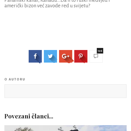
Panamski kanal, Kanadu...Da li to ruski medvjed i
američki bizon već zavode red u svijetu?
106
O AUTORU
Povezani članci...