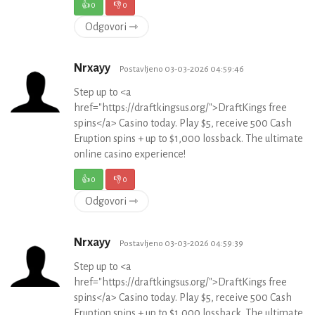
👍
0
👎
0
Odgovori ⇾
Nrxayy
Postavljeno 03-03-2026 04:59:46
Step up to <a
href="https://draftkingsus.org/">DraftKings free
spins</a> Casino today. Play $5, receive 500 Cash
Eruption spins + up to $1,000 lossback. The ultimate
online casino experience!
👍
0
👎
0
Odgovori ⇾
Nrxayy
Postavljeno 03-03-2026 04:59:39
Step up to <a
href="https://draftkingsus.org/">DraftKings free
spins</a> Casino today. Play $5, receive 500 Cash
Eruption spins + up to $1,000 lossback. The ultimate