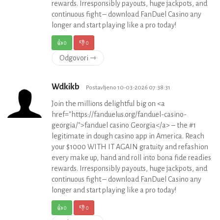
rewards. Irresponsibly payouts, huge jackpots, and
continuous fight – download FanDuel Casino any
longer and start playing like a pro today!
👍
0
👎
0
Odgovori ⇾
Wdkikb
Postavljeno 10-03-2026 07:38:31
Join the millions delightful big on <a
href="https://fanduelus.org/fanduel-casino-
georgia/">fanduel casino Georgia</a> – the #1
legitimate in dough casino app in America. Reach
your $1000 WITH IT AGAIN gratuity and refashion
every make up, hand and roll into bona fide readies
rewards. Irresponsibly payouts, huge jackpots, and
continuous fight – download FanDuel Casino any
longer and start playing like a pro today!
👍
0
👎
0