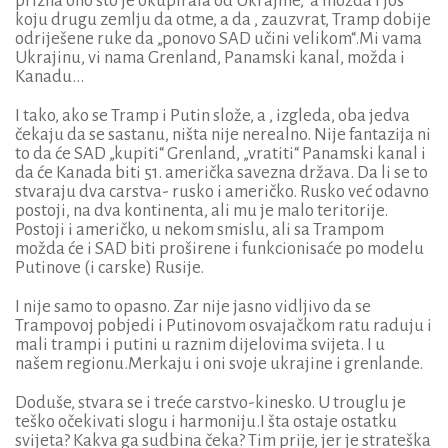
prizna ono što je okupirala od Ukrajine, a možda i još
koju drugu zemlju da otme, a da , zauzvrat, Tramp dobije
odriješene ruke da „ponovo SAD učini velikom“.Mi vama
Ukrajinu, vi nama Grenland, Panamski kanal, možda i
Kanadu...
I tako, ako se Tramp i Putin slože, a , izgleda, oba jedva
čekaju da se sastanu, ništa nije nerealno. Nije fantazija ni
to da će SAD „kupiti“ Grenland, „vratiti“ Panamski kanal i
da će Kanada biti 51. američka savezna država. Da li se to
stvaraju dva carstva- rusko i američko. Rusko već odavno
postoji, na dva kontinenta, ali mu je malo teritorije.
Postoji i američko, u nekom smislu, ali sa Trampom
možda će i SAD biti proširene i funkcionisaće po modelu
Putinove (i carske) Rusije.
I nije samo to opasno. Zar nije jasno vidljivo da se
Trampovoj pobjedi i Putinovom osvajačkom ratu raduju i
mali trampi i putini u raznim dijelovima svijeta. I u
našem regionu.Merkaju i oni svoje ukrajine i grenlande.
Doduše, stvara se i treće carstvo-kinesko. U trouglu je
teško očekivati slogu i harmoniju.I šta ostaje ostatku
svijeta? Kakva ga sudbina čeka? Tim prije, jer je strateška