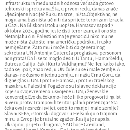
infrastruktura međunadnih odnosa već sada gotovo
tektonski ispreturana.Šta, u prvom redu, danas znače
Ujedinjene Nacije? Ruku na srce , ništa.Objektivno, ne
mogu ama baš ništa učiniti da spriječe terorizam Izraela
u Gazi. Na Bliskom Istoku uopšte. Hamasov napad 7.
oktobra 2023. godine jeste čisti terorizam, ali ono što
Netanjahu čini Palestincima je genocid.I niko mu ne
može ništa.Zato što ima američku podršku, i rusko
nemiješanje. Zato mu i može biti da generalnog
sekretara UN Antonija Gutereša proglašava personom
non grata! Da li se to moglo desiti U Tantu , Hamaršeldu,
Butrosu Galiju, čak i Kurtu Valdhajmu? Ne. Jer, kako tako,
tada se, ipak, znao red, u UN čule su se i male zemlje. A
danas- ne čusmo nijednu zemlju, ni našu Crnu Goru, da
digne glas u UN. I protiv Hamasa, i protiv izraelskog
masakra u Palestini.Pogažene su i slavne deklaracije
koje su svojevremeno usvojene u UN, i ženevskle
konvencije.Evo da čekamo- hoće li iko progovoriti na Ist
Riveru,protiv Trampovih teritorijalnih pretenzija? Šta
čeka ovaj nesrećni svijet, osobito manje i male zemlje?
Slavni KEBS, istorijski dogovor u Helsinkiju o trajnom
miru u Evropi je brutalno zgažen.Rusija je napala
Ukrajinu, prijeti i drugima, SAD hoće Grenland,