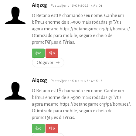
Aiqzcg
Postavljeno 16-03-2026 14:57:01
O Betano estГЎ chamando seu nome. Ganhe um
bГґnus enorme de в‚¬500 mais rodadas grГЎtis
agora mesmo https://betanogame.org/pt/bonuses/.
Otimizado para mobile, seguro e cheio de
promoГ§Гµes diГЎrias.
👍
0
👎
0
Odgovori ⇾
Aiqzcg
Postavljeno 16-03-2026 14:56:56
O Betano estГЎ chamando seu nome. Ganhe um
bГґnus enorme de в‚¬500 mais rodadas grГЎtis
agora mesmo https://betanogame.org/pt/bonuses/.
Otimizado para mobile, seguro e cheio de
promoГ§Гµes diГЎrias.
👍
0
👎
0