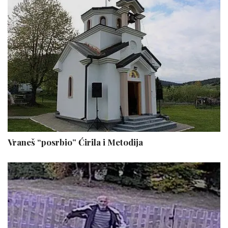
Vraneš “posrbio” Ćirila i Metodija