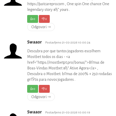
https://justcarepro.com , One spin One chance One
legendary story вЂ” yours .
👍
0
👎
0
Odgovori ⇾
Swaaor
Postavljeno 21-03-2026 10:00:24
Descubra por que tantos jogadores escolhem
Mostbet todos os dias - <a
href="https://mostbetpt.pro/bonus/">BГґnus de
Boas-Vindas Mostbet вЂ“ Ative Agora</a> ,
Descubra o Mostbet: bГґnus de 200% + 250 rodadas
grГЎtis para novos jogadores .
👍
0
👎
0
Odgovori ⇾
Swaaor
Postavljeno 21-03-2026 10:00:19