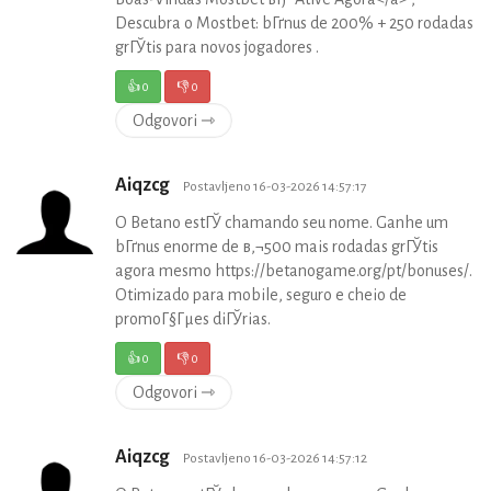
Descubra o Mostbet: bГґnus de 200% + 250 rodadas
grГЎtis para novos jogadores .
👍
0
👎
0
Odgovori ⇾
Aiqzcg
Postavljeno 16-03-2026 14:57:17
O Betano estГЎ chamando seu nome. Ganhe um
bГґnus enorme de в‚¬500 mais rodadas grГЎtis
agora mesmo https://betanogame.org/pt/bonuses/.
Otimizado para mobile, seguro e cheio de
promoГ§Гµes diГЎrias.
👍
0
👎
0
Odgovori ⇾
Aiqzcg
Postavljeno 16-03-2026 14:57:12