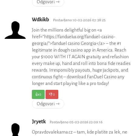
Odgovori ⇾
Wdkikb
Postavljeno 10-03-2026 07:38:25
Join the millions delightful big on <a
href="https://fanduelus.org/fanduel-casino-
georgia/">fanduel casino Georgia</a> – the #1
legitimate in dough casino app in America. Reach
your $1000 WITH IT AGAIN gratuity and refashion
every make up, hand and roll into bona fide readies
rewards. Irresponsibly payouts, huge jackpots, and
continuous fight – download FanDuel Casino any
longer and start playing like a pro today!
👍
0
👎
0
Odgovori ⇾
Jryetk
Postavljeno 05-03-2026 23:09:16
Opravdovalekarna.cz – tam, kde platite za lek, ne