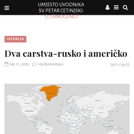
UMJESTO UVODNIKA
SV. PETAR CETINJSKI:
"O, CRNOGORCI"
ISTORIJA
Dva carstva-rusko i američko
Jan 11, 2025
106 Komentara
(
901
riječi)