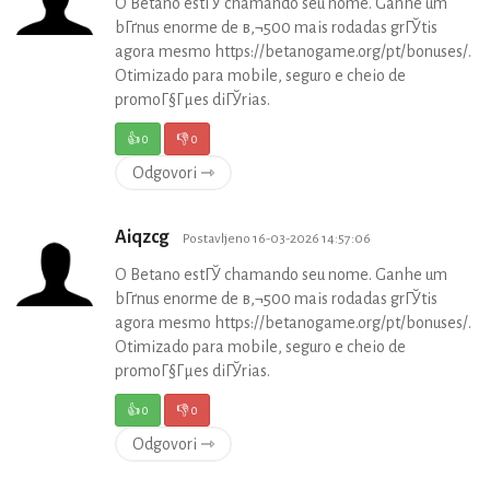
O Betano estГЎ chamando seu nome. Ganhe um
bГґnus enorme de в‚¬500 mais rodadas grГЎtis
agora mesmo https://betanogame.org/pt/bonuses/.
Otimizado para mobile, seguro e cheio de
promoГ§Гµes diГЎrias.
👍
0
👎
0
Odgovori ⇾
Aiqzcg
Postavljeno 16-03-2026 14:57:06
O Betano estГЎ chamando seu nome. Ganhe um
bГґnus enorme de в‚¬500 mais rodadas grГЎtis
agora mesmo https://betanogame.org/pt/bonuses/.
Otimizado para mobile, seguro e cheio de
promoГ§Гµes diГЎrias.
👍
0
👎
0
Odgovori ⇾