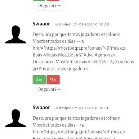
Odgovori ⇾
Swaaor
Postavljeno 21-03-2026 10:00:08
Descubra por que tantos jogadores escolhem
Mostbet todos os dias - <a
href="https://mostbetpt.pro/bonus/">BГґnus de
Boas-Vindas Mostbet вЂ“ Ative Agora</a> ,
Descubra o Mostbet: bГґnus de 200% + 250 rodadas
grГЎtis para novos jogadores .
👍
0
👎
0
Odgovori ⇾
Swaaor
Postavljeno 21-03-2026 10:00:01
Descubra por que tantos jogadores escolhem
Mostbet todos os dias - <a
href="https://mostbetpt.pro/bonus/">BГґnus de
Boas-Vindas Mostbet вЂ“ Ative Agora</a> ,