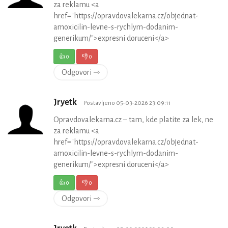
za reklamu <a
href="https://opravdovalekarna.cz/objednat-
amoxicilin-levne-s-rychlym-dodanim-
generikum/">expresni doruceni</a>
👍
0
👎
0
Odgovori ⇾
Jryetk
Postavljeno 05-03-2026 23:09:11
Opravdovalekarna.cz – tam, kde platite za lek, ne
za reklamu <a
href="https://opravdovalekarna.cz/objednat-
amoxicilin-levne-s-rychlym-dodanim-
generikum/">expresni doruceni</a>
👍
0
👎
0
Odgovori ⇾