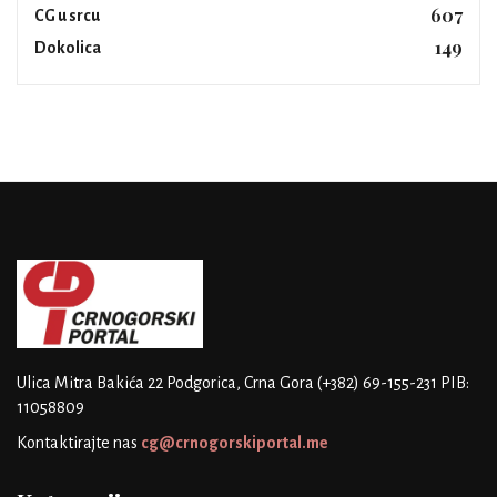
607
CG u srcu
149
Dokolica
Ulica Mitra Bakića 22
Podgorica, Crna Gora
(+382) 69-155-231
PIB:
11058809
Kontaktirajte nas
cg@crnogorskiportal.me