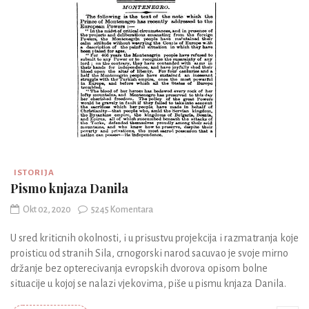
ISTORIJA
Pismo knjaza Danila
Okt 02, 2020
5245 Komentara
U sred kriticnih okolnosti, i u prisustvu projekcija i razmatranja koje
proisticu od stranih Sila, crnogorski narod sacuvao je svoje mirno
držanje bez opterecivanja evropskih dvorova opisom bolne
situacije u kojoj se nalazi vjekovima, piše u pismu knjaza Danila.