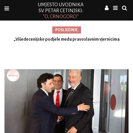
UMJESTO UVODNIKA
SV. PETAR CETINJSKI:
"O, CRNOGORCI"
POSLJEDNJE
„Višedecenijske podjele među pravoslavnim vjernicima
zahtijevaju pravedno i kanonski utemeljeno rješenje“