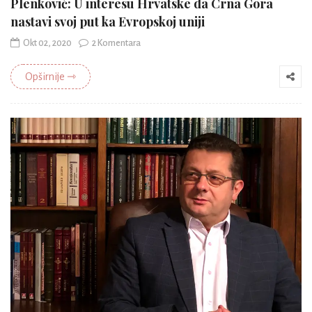
Plenković: U interesu Hrvatske da Crna Gora
nastavi svoj put ka Evropskoj uniji
Okt 02, 2020
2 Komentara
Opširnije ⇾