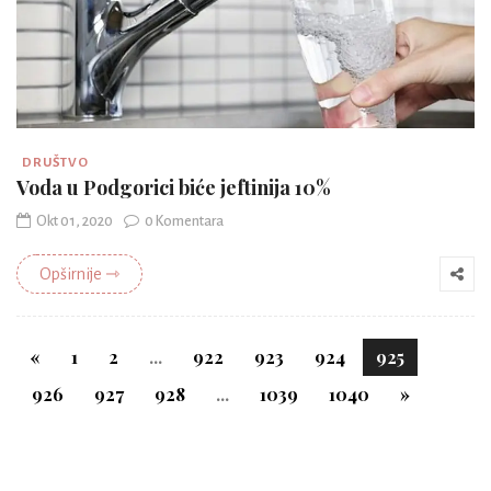
DRUŠTVO
Voda u Podgorici biće jeftinija 10%
Okt 01, 2020
0 Komentara
Opširnije ⇾
«
1
2
...
922
923
924
925
926
927
928
...
1039
1040
»