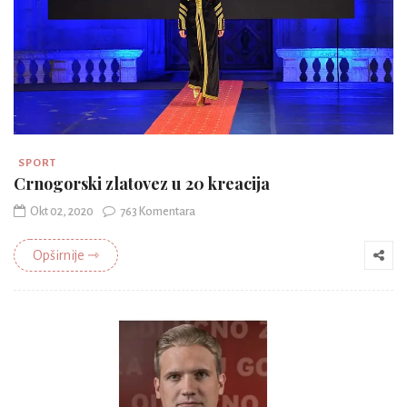
SPORT
Crnogorski zlatovez u 20 kreacija
Okt 02, 2020
763 Komentara
Opširnije ⇾