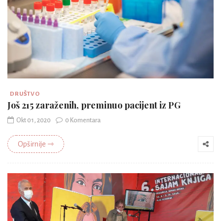
DRUŠTVO
Još 215 zaraženih, preminuo pacijent iz PG
Okt 01, 2020
0 Komentara
Opširnije ⇾