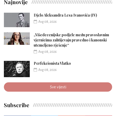
Najnovije
Djelo Aleksandra Lesa Ivanovića (IV)
Avg 08, 2026
„Višedecenijske podjele među pravoslavnim
vjernicima zahtijevaju pravedno i kanonski
utemeljeno rješenje“
Avg 08, 2026
Perfekcionista Vlatko
Avg 08, 2026
Sve vijesti
Subscribe