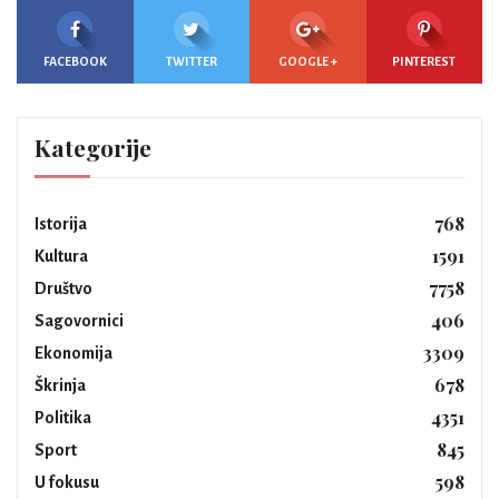
FACEBOOK
TWITTER
GOOGLE +
PINTEREST
Kategorije
768
Istorija
1591
Kultura
7758
Društvo
406
Sagovornici
3309
Ekonomija
678
Škrinja
4351
Politika
845
Sport
598
U fokusu