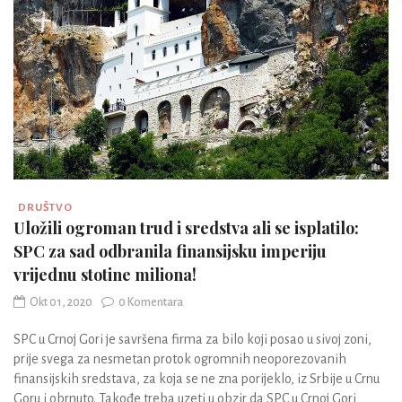
DRUŠTVO
Uložili ogroman trud i sredstva ali se isplatilo:
SPC za sad odbranila finansijsku imperiju
vrijednu stotine miliona!
Okt 01, 2020
0 Komentara
SPC u Crnoj Gori je savršena firma za bilo koji posao u sivoj zoni,
prije svega za nesmetan protok ogromnih neoporezovanih
finansijskih sredstava, za koja se ne zna porijeklo, iz Srbije u Crnu
Goru i obrnuto. Takođe treba uzeti u obzir da SPC u Crnoj Gori