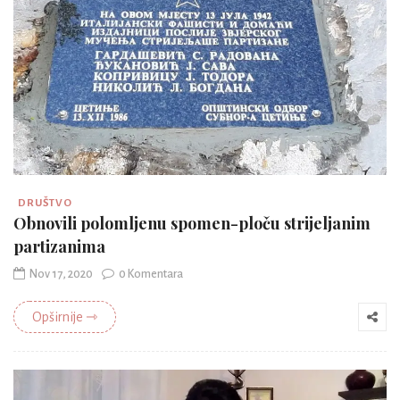
DRUŠTVO
Obnovili polomljenu spomen-ploču strijeljanim
partizanima
Nov 17, 2020
0 Komentara
Opširnije ⇾