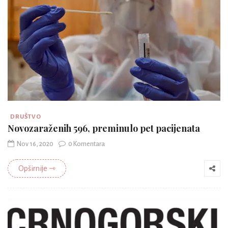
DRUŠTVO
Novozaraženih 596, preminulo pet pacijenata
Nov 16, 2020
0 Komentara
Opširnije ⇾