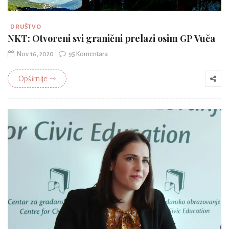
DRUŠTVO
NKT: Otvoreni svi granični prelazi osim GP Vuča
Nov 16, 2020
95 Komentara
Opširnije ⇾