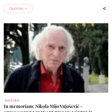
Opširnije ⇾
KULTURA
In memoriam: Nikola Mijo Vujošević -