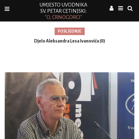
UMJESTO UVODNIKA
SV. PETAR CETINJSKI:
"O, CRNOGORCI"
POSLJEDNJE
Djelo Aleksandra Lesa Ivanovića (II)
Vu