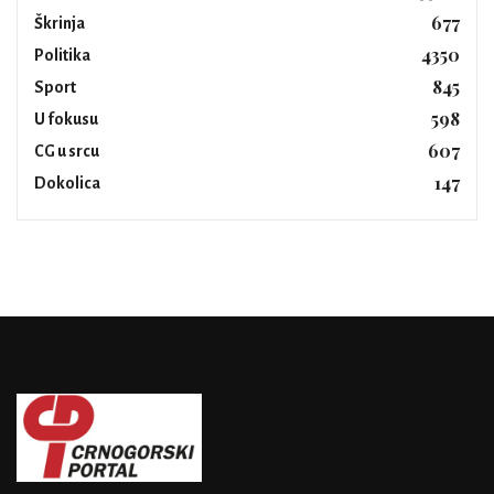
677
Škrinja
4350
Politika
845
Sport
598
U fokusu
607
CG u srcu
147
Dokolica