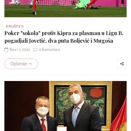
DRUŠTVO
Poker "sokola" protiv Kipra za plasman u Ligu B,
pogadjali Jovetić, dva puta Boljević i Mugoša
Nov 17, 2020
0 Komentara
Opširnije ⇾