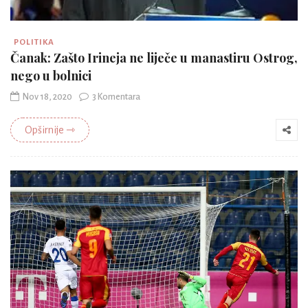
POLITIKA
Čanak: Zašto Irineja ne liječe u manastiru Ostrog,
nego u bolnici
Nov 18, 2020
3 Komentara
Opširnije ⇾