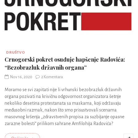
DRUŠTVO
Crnogorski pokret osuđuje hapšenje Radovića:
“Bezobrazluk državnih organa”
Nov 16, 2020
2 Komentara
Moramo se svi zapitati nije li vrhunski bezobrazluk državnih
organa pozivati na krivičnu odgovornost organizatora šetnje
nekoliko desetina protestanata sa maskama, koji održavaju
međusobni razmak, nakon što smo prisustvovali scenama
masovnog kršenja „zdravstvenih propisa za suzbijanje opasne
zarazne bolesti“ prilikom sahrane Amfilohija Radovića?