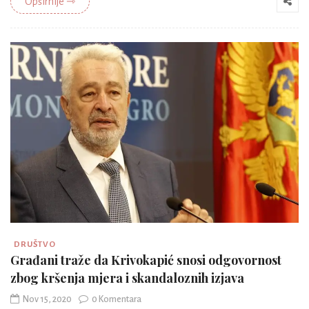
Opširnije ⇾
DRUŠTVO
Građani traže da Krivokapić snosi odgovornost
zbog kršenja mjera i skandaloznih izjava
Nov 15, 2020
0 Komentara