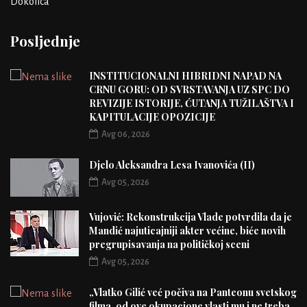
Dokolica
Posljednje
INSTITUCIONALNI HIBRIDNI NAPAD NA
CRNU GORU: OD SVRSTAVANJA UZ SPC DO
REVIZIJE ISTORIJE, ĆUTANJA TUŽILAŠTVA I
KAPITULACIJE OPOZICIJE
Avg 06, 2026
Djelo Aleksandra Lesa Ivanovića (II)
Avg 05, 2026
Vujović: Rekonstrukcija Vlade potvrdila da je
Mandić najuticajniji akter većine, biće novih
pregrupisavanja na političkoj sceni
Avg 05, 2026
„Vlatko Gilić već počiva na Panteonu svetskog
filma, od ove okupacione vlasti mu i ne treba