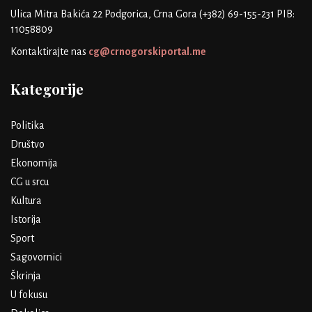
Ulica Mitra Bakića 22
Podgorica, Crna Gora
(+382) 69-155-231
PIB:
11058809
Kontaktirajte nas
cg@crnogorskiportal.me
Kategorije
Politika
Društvo
Ekonomija
CG u srcu
Kultura
Istorija
Sport
Sagovornici
Škrinja
U fokusu