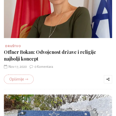
DRUŠTVO
Offner Bokan: Odvojenost države i religije
najbolji koncept
Nov 17, 2020
0 Komentara
Opširnije ⇾