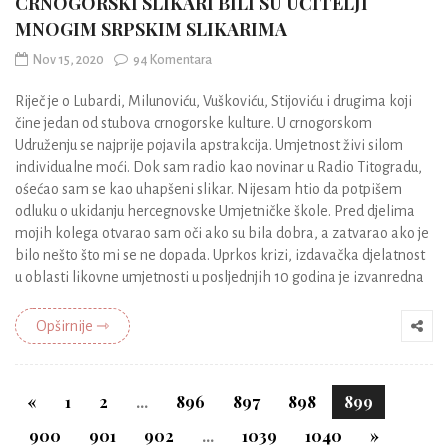
CRNOGORSKI SLIKARI BILI SU UČITELJI
MNOGIM SRPSKIM SLIKARIMA
Nov 15, 2020
94 Komentara
Riječ je o Lubardi, Milunoviću, Vuškoviću, Stijoviću i drugima koji
čine jedan od stubova crnogorske kulture. U crnogorskom
Udruženju se najprije pojavila apstrakcija. Umjetnost živi silom
individualne moći. Dok sam radio kao novinar u Radio Titogradu,
ośećao sam se kao uhapšeni slikar. Nijesam htio da potpišem
odluku o ukidanju hercegnovske Umjetničke škole. Pred djelima
mojih kolega otvarao sam oči ako su bila dobra, a zatvarao ako je
bilo nešto što mi se ne dopada. Uprkos krizi, izdavačka djelatnost
u oblasti likovne umjetnosti u posljednjih 10 godina je izvanredna
Opširnije ⇾
«
1
2
...
896
897
898
899
900
901
902
...
1039
1040
»