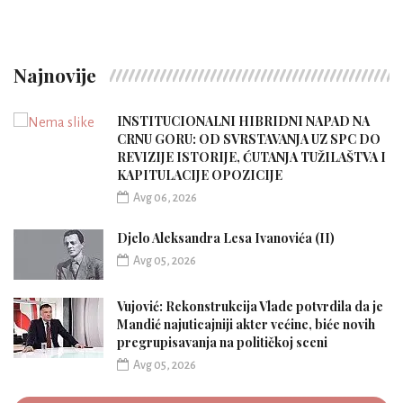
Najnovije
INSTITUCIONALNI HIBRIDNI NAPAD NA
CRNU GORU: OD SVRSTAVANJA UZ SPC DO
REVIZIJE ISTORIJE, ĆUTANJA TUŽILAŠTVA I
KAPITULACIJE OPOZICIJE
Avg 06, 2026
Djelo Aleksandra Lesa Ivanovića (II)
Avg 05, 2026
Vujović: Rekonstrukcija Vlade potvrdila da je
Mandić najuticajniji akter većine, biće novih
pregrupisavanja na političkoj sceni
Avg 05, 2026