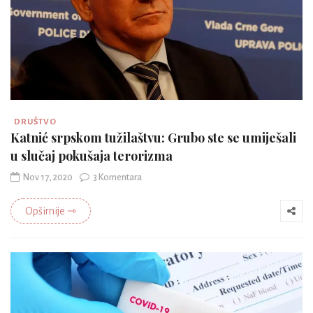
DRUŠTVO
Katnić srpskom tužilaštvu: Grubo ste se umiješali
u slučaj pokušaja terorizma
Nov 17, 2020
3 Komentara
Opširnije ⇾