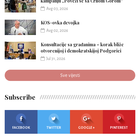
kampanju „Poveži se sa Crnom Gorom“
Avg 03, 2026
KOS-ovka đevojka
Avg 02, 2026
Konsultacije sa građanima – korak bliže
otvorenijoj i demokratskijoj Podgorici
Jul 31, 2026
Sve vijesti
Subscribe
FACEBOOK
TWITTER
GOOGLE +
PINTEREST