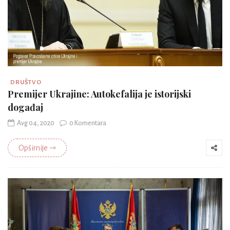
DRUŠTVO
Premijer Ukrajine: Autokefalija je istorijski
događaj
Avg 04, 2020
0 Komentara
Opširnije ⇾