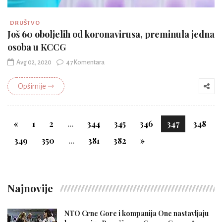
DRUŠTVO
Još 60 oboljelih od koronavirusa, preminula jedna
osoba u KCCG
Avg 02, 2020
47 Komentara
Opširnije ⇾
«
1
2
...
344
345
346
347
348
349
350
...
381
382
»
Najnovije
NTO Crne Gore i kompanija One nastavljaju