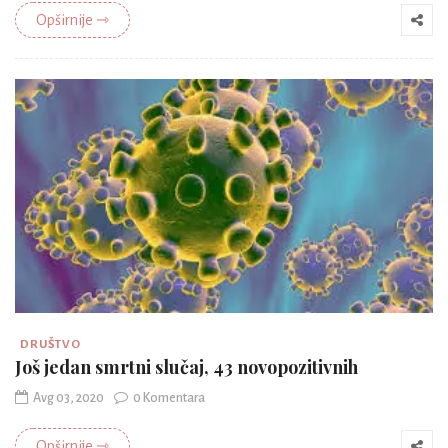
Opširnije ⇾
DRUŠTVO
Još jedan smrtni slučaj, 43 novopozitivnih
Avg 03, 2020
0 Komentara
Opširnije ⇾