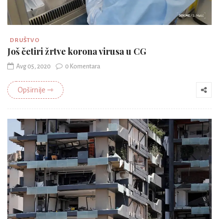
DRUŠTVO
Još četiri žrtve korona virusa u CG
Avg 05, 2020
0 Komentara
Opširnije ⇾