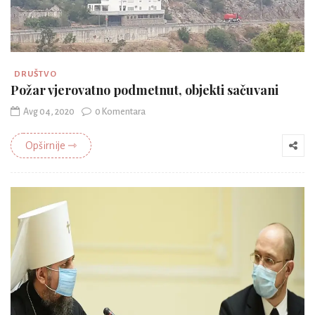
DRUŠTVO
Požar vjerovatno podmetnut, objekti sačuvani
Avg 04, 2020
0 Komentara
Opširnije ⇾