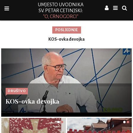
UMJESTO UVODNIKA
SV. PETAR CETINJSKI:
"O, CRNOGORCI"
POSLJEDNJE
se
KOS-ovka đevojka
DRUŠTVO
KOS-ovka đevojka