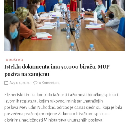
DRUŠTVO
Istekla dokumenta ima 50.000 birača, MUP
poziva na zamjenu
Avg 04, 2020
0 Komentara
Ekspertski tim za kontrolu tačnosti i ažurnosti biračkog spiska i
izvornih registara, kojim rukovodi ministar unutrašnjih
poslova Mevludin Nuhodžić, održao je danas sjednicu, koja je bila
posvećena praćenju primjene Zakona o biračkom spisku u
okvirima nadležnosti Ministarstva unutrasnjih poslova.