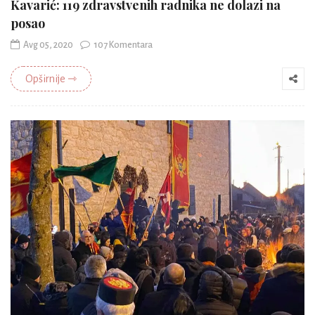
Kavarić: 119 zdravstvenih radnika ne dolazi na
posao
Avg 05, 2020
107 Komentara
Opširnije ⇾