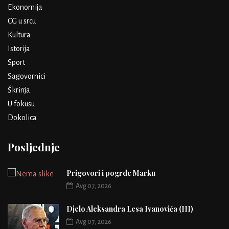
Ekonomija
CG u srcu
Kultura
Istorija
Sport
Sagovornici
Škrinja
U fokusu
Dokolica
Posljednje
Prigovori i pogrde Marku
Avg 07, 2026
Djelo Aleksandra Lesa Ivanovića (III)
Avg 07, 2026