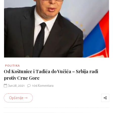
POLITIKA
Od Koštunice i Tadića do Vučića – Srbija radi
protiv Crne Gore
Jun 28, 2021
106 Komentara
Opširnije ⇾