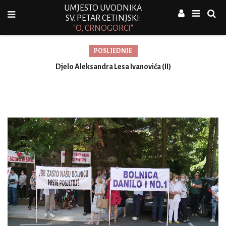
UMJESTO UVODNIKA
SV. PETAR CETINJSKI:
"O, CRNOGORCI"
POSLJEDNJE
Djelo Aleksandra Lesa Ivanovića (II)
Vu