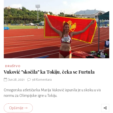
DRUŠTVO
Vuković "skočila" ka Tokiju, čeka se Furtula
Jun 28, 2021
98 Komentara
Crnogorska atletičarka Marija Vuković ispunila je u skoku u vis
normu za Olimpijske igre u Tokiju.
Opširnije ⇾