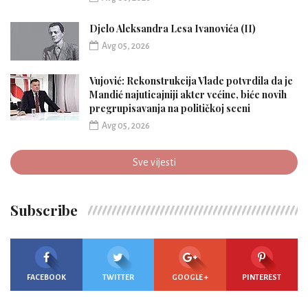
Djelo Aleksandra Lesa Ivanovića (II)
Avg 05, 2026
Vujović: Rekonstrukcija Vlade potvrdila da je
Mandić najuticajniji akter većine, biće novih
pregrupisavanja na političkoj sceni
Avg 05, 2026
Sve vijesti
Subscribe
FACEBOOK
TWITTER
GOOGLE +
PINTEREST