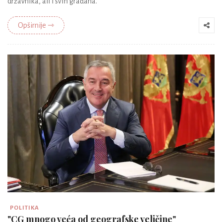
državnika, ali i svih građana.
Opširnije ⇾
POLITIKA
"CG mnogo veća od geografske veličine"