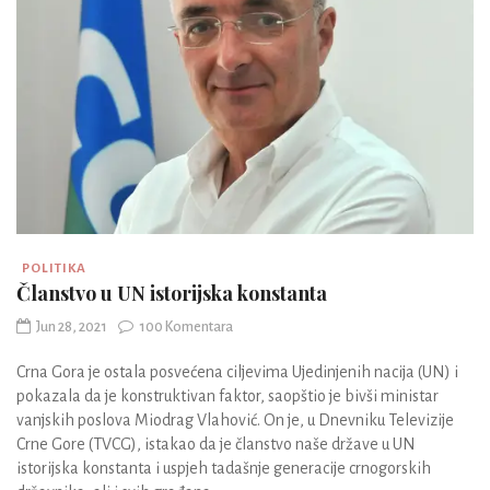
POLITIKA
Članstvo u UN istorijska konstanta
Jun 28, 2021
100 Komentara
Crna Gora je ostala posvećena ciljevima Ujedinjenih nacija (UN) i
pokazala da je konstruktivan faktor, saopštio je bivši ministar
vanjskih poslova Miodrag Vlahović. On je, u Dnevniku Televizije
Crne Gore (TVCG), istakao da je članstvo naše države u UN
istorijska konstanta i uspjeh tadašnje generacije crnogorskih