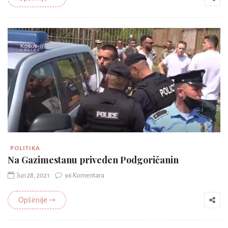
POLITIKA
Na Gazimestanu priveden Podgoričanin
Jun 28, 2021
96 Komentara
Opširnije ⇾