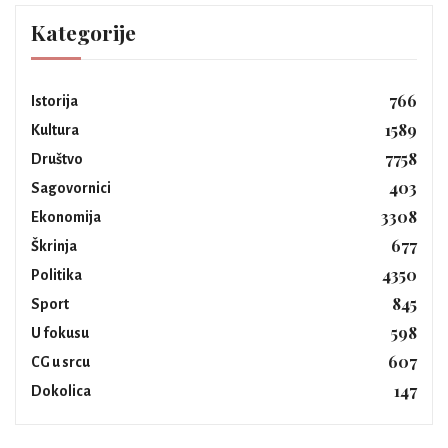
Kategorije
766
Istorija
1589
Kultura
7758
Društvo
403
Sagovornici
3308
Ekonomija
677
Škrinja
4350
Politika
845
Sport
598
U fokusu
607
CG u srcu
147
Dokolica