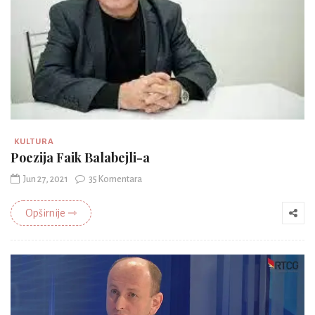
KULTURA
Poezija Faik Balabejli-a
Jun 27, 2021
35 Komentara
Opširnije ⇾