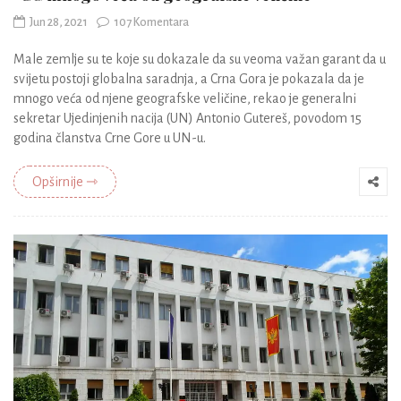
Jun 28, 2021
107 Komentara
Male zemlje su te koje su dokazale da su veoma važan garant da u
svijetu postoji globalna saradnja, a Crna Gora je pokazala da je
mnogo veća od njene geografske veličine, rekao je generalni
sekretar Ujedinjenih nacija (UN) Antonio Gutereš, povodom 15
godina članstva Crne Gore u UN-u.
Opširnije ⇾