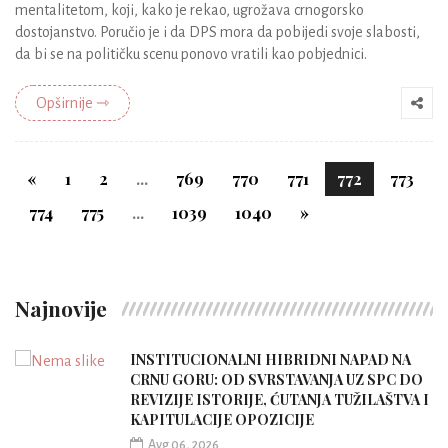
mentalitetom, koji, kako je rekao, ugrožava crnogorsko
dostojanstvo. Poručio je i da DPS mora da pobijedi svoje slabosti,
da bi se na političku scenu ponovo vratili kao pobjednici.
Opširnije ⇾
«
1
2
...
769
770
771
772
773
774
775
...
1039
1040
»
Najnovije
INSTITUCIONALNI HIBRIDNI NAPAD NA
CRNU GORU: OD SVRSTAVANJA UZ SPC DO
REVIZIJE ISTORIJE, ĆUTANJA TUŽILAŠTVA I
KAPITULACIJE OPOZICIJE
Avg 06, 2026