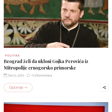
POLITIKA
Beograd želi da ukloni Gojka Perovića iz
Mitropolije crnogorsko primorske
Jun 27, 2021
113 Komentara
Opširnije ⇾