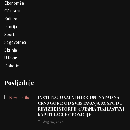
Ekonomija
CG u srcu
Kultura
Istorija
Sport
Sagovornici
Škrinja
U fokusu
Dokolica
Posljednje
INSTITUCIONALNI HIBRIDNI NAPAD NA
CRNU GORU: OD SVRSTAVANJA UZ SPC DO
REVIZIJE ISTORIJE, ĆUTANJA TUŽILAŠTVA I
KAPITULACIJE OPOZICIJE
Avg 06, 2026