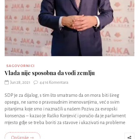
SAGOVORNICI
Vlada nije sposobna da vodi zemlju
Jun 28, 2021
4416 Komentara
SDP je za dijalog, s tim što smatramo da on mora biti šireg
opsega, ne samo o pravosudnim imenovanjima, već o svim
pitanjima koje smo i naznačili u našem Pozivu za evropski
konsenzus – kazao je Raško Konjević i poručio da je parlament
mjesto gdje se treba boriti za stavove i ukazivati na probleme
Opširnije ⇾