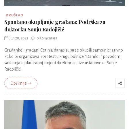
DRUŠTVO
Spontano okupljanje građana: Podrška za
doktorku Sonju Radojičić
Jun 28, 2021
0 Komentara
Građanke i građani Cetinja danas su su se okupili samoinicijativno
kako bi organizovali protest u krugu bolnice “Danilo I“ povodom
saznanja o planiranoj smjeni direktorice ove ustanove dr Sonje
Radojičić.
Opširnije ⇾