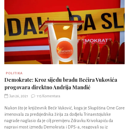
POLITIKA
Demokrate: Kroz sijedu bradu Bećira Vukovića
progovara direktno Andrija Mandić
Jun 26, 2021
115 Komentara
Nakon što je književnik Bećir Vuković, koga je Skupština Crne Gore
imenovala za predsjednika žirija za dodjelu Trinaestojulske
nagrade naglasio da je cilj premijeru Zdravku Krivokapiću da
napravi most između Demokrata i DPS-a, reagovali su iz