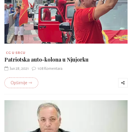
CG U SRCU
Patriotska auto-kolona u Njujorku
Jun 28, 2021
108 Komentara
Opširnije ⇾