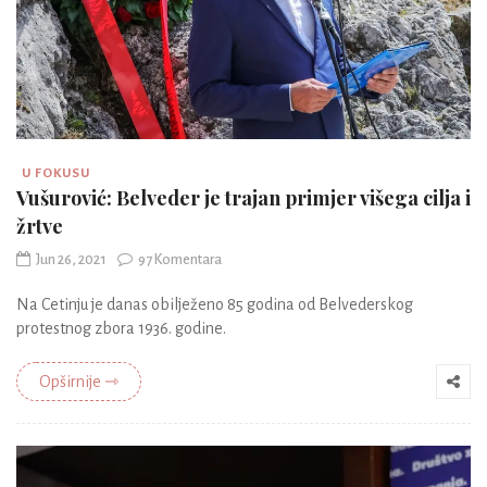
U FOKUSU
Vušurović: Belveder je trajan primjer višega cilja i
žrtve
Jun 26, 2021
97 Komentara
Na Cetinju je danas obilježeno 85 godina od Belvederskog
protestnog zbora 1936. godine.
Opširnije ⇾