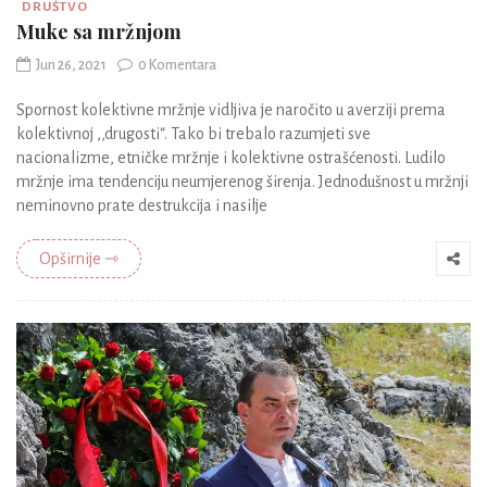
DRUŠTVO
Muke sa mržnjom
Jun 26, 2021
0 Komentara
Spornost kolektivne mržnje vidljiva je naročito u averziji prema
kolektivnoj ,,drugosti“. Tako bi trebalo razumjeti sve
nacionalizme, etničke mržnje i kolektivne ostrašćenosti. Ludilo
mržnje ima tendenciju neumjerenog širenja. Jednodušnost u mržnji
neminovno prate destrukcija i nasilje
Opširnije ⇾