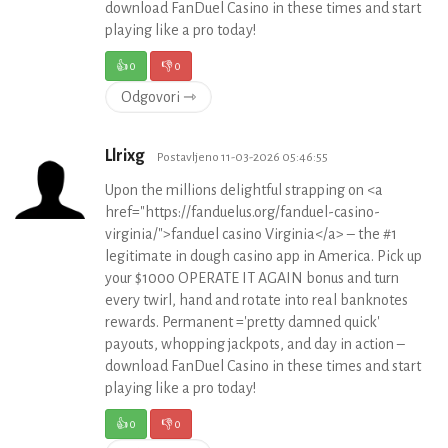
download FanDuel Casino in these times and start
playing like a pro today!
👍
0
👎
0
Odgovori ⇾
Llrixg
Postavljeno 11-03-2026 05:46:55
Upon the millions delightful strapping on <a
href="https://fanduelus.org/fanduel-casino-
virginia/">fanduel casino Virginia</a> – the #1
legitimate in dough casino app in America. Pick up
your $1000 OPERATE IT AGAIN bonus and turn
every twirl, hand and rotate into real banknotes
rewards. Permanent ='pretty damned quick'
payouts, whopping jackpots, and day in action –
download FanDuel Casino in these times and start
playing like a pro today!
👍
0
👎
0