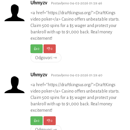
Uhmyzv
Postavljeno 04-03-2026 01:59:46
<a href="https://draftkingsus.org/">DraftKings
video poker</a> Casino offers unbeatable starts.
Claim 500 spins for a $5 wager and protect your
bankroll with up to $1,000 back. Real money
excitement!
👍
0
👎
0
Odgovori ⇾
Uhmyzv
Postavljeno 04-03-2026 01:59:40
<a href="https://draftkingsus.org/">DraftKings
video poker</a> Casino offers unbeatable starts.
Claim 500 spins for a $5 wager and protect your
bankroll with up to $1,000 back. Real money
excitement!
👍
0
👎
0
Odgovori ⇾