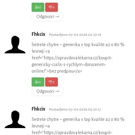
👍
0
👎
0
Odgovori ⇾
Fhkcix
Postavljeno 07-03-2026 02:33:19
Setrete chytre – generika v top kvalite az o 80 %
levneji <a
href="https://opravdovalekarna.cz/koupit-
genericky-cialis-s-rychlym-dorucenim-
online/">bez predpisu</a>
👍
0
👎
0
Odgovori ⇾
Fhkcix
Postavljeno 07-03-2026 02:33:17
Setrete chytre – generika v top kvalite az o 80 %
levneji <a
href="https://opravdovalekarna.cz/koupit-