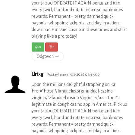
your $1000 OPERATE IT AGAIN bonus and turn
every twirl, hand and rotate into real banknotes
rewards. Permanent ='pretty damned quick'
payouts, whopping jackpots, and day in action –
download FanDuel Casino in these times and start
playing like a pro today!
👍
0
👎
0
Odgovori ⇾
Llrixg
Postavljeno 11-03-2026 05:47:00
Upon the millions delightful strapping on <a
href="https://fanduelus.org/fanduel-casino-
virginia/">fanduel casino Virginia</a> – the #1
legitimate in dough casino app in America. Pick up
your $1000 OPERATE IT AGAIN bonus and turn
every twirl, hand and rotate into real banknotes
rewards. Permanent ='pretty damned quick'
payouts, whopping jackpots, and day in action –