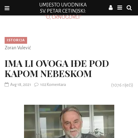
UMJESTO UVODNIKA
SV. PETAR CETINJSKI:
"O, CRNOGORCI"
ISTORIJA
Zoran Vulević
IMA LI OVOGA IĐE POD
KAPOM NEBESKOM
Avg 18, 2021
102 Komentara
(
1076
riječi)