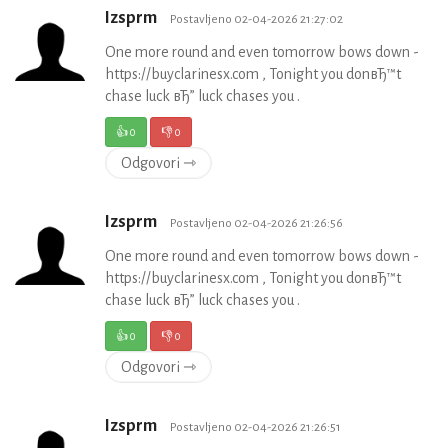
Izsprm
Postavljeno 02-04-2026 21:27:02
One more round and even tomorrow bows down -
https://buyclarinesx.com , Tonight you donвЂ™t
chase luck вЂ” luck chases you .
👍
0
👎
0
Odgovori ⇾
Izsprm
Postavljeno 02-04-2026 21:26:56
One more round and even tomorrow bows down -
https://buyclarinesx.com , Tonight you donвЂ™t
chase luck вЂ” luck chases you .
👍
0
👎
0
Odgovori ⇾
Izsprm
Postavljeno 02-04-2026 21:26:51