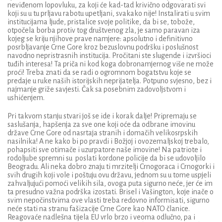
neviđenom lopovluku, za koji će kad-tad krivično odgovarati svi
koji su u tu prljavu rabotu upetljani, svakako nije! Instalirati u svim
institucijama ljude, pristalice svoje politike, da bi se, tobože,
otpočela borba protiv tog društvenog zla, je samo paravan iza
kojeg se kriju njihove prave namjere: apsolutno i definitivno
posrbljavanje Crne Gore kroz bezuslovnu podršku i poslušnost
navodno nepristrasnih institucija. Pročitani ste slugende i izvršioci
tuđih interesa! Ta priča ni kod koga dobronamjernog više ne može
proći! Treba znati da se radi
o
ogromnom
bogatstvu koje se
predaje u ruke naših istorijskih neprijatelja.
Potpuno svjesno
, bez i
najmanje griže savjesti
.
Č
ak sa posebnim zadovoljstvom i
ushićenjem.
Pri takvom stanju stvari još se ide i korak dalje! Pripremaju se
saslušanja, hapšenja za sve one
koji
oće da
od
brane imovinu
države Crne Gore
od nasrtaja
stranih i domačih velikosrpskih
nasilnika
! A ne kako bi po pravdi i Božjoj i ovozemaljskoj trebalo,
pohapsiti sve otimače i
uzurpatore
naše
imovine! Na patriote
i
rodoljube
spremni su
po
slati kordone policije da bi se udovoljilo
Beogradu. Ali neka dobro znaju ti mrzitelji Crnogoraca i Crnogorki
i
svih drugih koji vole i poštuju ovu državu
, jednom su u tome uspjeli
zahvaljujući pomoći velikih sila, ovoga puta sigurno neće, jer će im
ta presudno važna podrška izostati.
Brisel i Vašington, koje inače o
svim nepočinstvima ove vlasti treba redovno informisati, sigurno
neće stati na stranu fašizacije Crne Gore kao NATO članice.
Reagovaće nadlešna tijela EU vrlo brzo i veoma odlučno, pa i