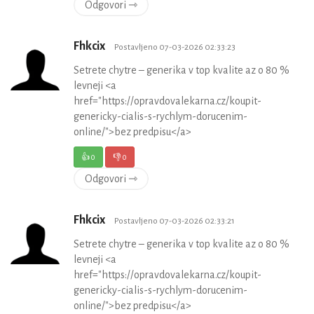
Odgovori ⇾
Fhkcix
Postavljeno 07-03-2026 02:33:23
Setrete chytre – generika v top kvalite az o 80 %
levneji <a
href="https://opravdovalekarna.cz/koupit-
genericky-cialis-s-rychlym-dorucenim-
online/">bez predpisu</a>
👍
0
👎
0
Odgovori ⇾
Fhkcix
Postavljeno 07-03-2026 02:33:21
Setrete chytre – generika v top kvalite az o 80 %
levneji <a
href="https://opravdovalekarna.cz/koupit-
genericky-cialis-s-rychlym-dorucenim-
online/">bez predpisu</a>