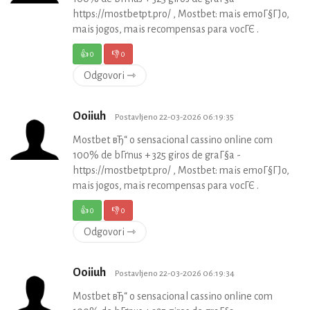
https://mostbetpt.pro/ , Mostbet: mais emoГ§ГЈo,
mais jogos, mais recompensas para vocГЄ .
👍
0
👎
0
Odgovori ⇾
Ooiiuh
Postavljeno 22-03-2026 06:19:35
Mostbet вЂ“ o sensacional cassino online com
100% de bГґnus + 325 giros de graГ§a -
https://mostbetpt.pro/ , Mostbet: mais emoГ§ГЈo,
mais jogos, mais recompensas para vocГЄ .
👍
0
👎
0
Odgovori ⇾
Ooiiuh
Postavljeno 22-03-2026 06:19:34
Mostbet вЂ“ o sensacional cassino online com