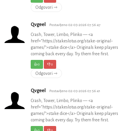
Odgovori ⇾
Qvgeel
Postavljeno 02-03-2026 07:56:47
Crash, Tower, Limbo, Plinko — <a
href="https://stakeslotus.org/stake-original-
games/">stake dice</a> Originals keep players
coming back every day. Try them free first.
👍
0
👎
0
Odgovori ⇾
Qvgeel
Postavljeno 02-03-2026 07:56:41
Crash, Tower, Limbo, Plinko — <a
href="https://stakeslotus.org/stake-original-
games/">stake dice</a> Originals keep players
coming back every day. Try them free first.
👍
0
👎
0