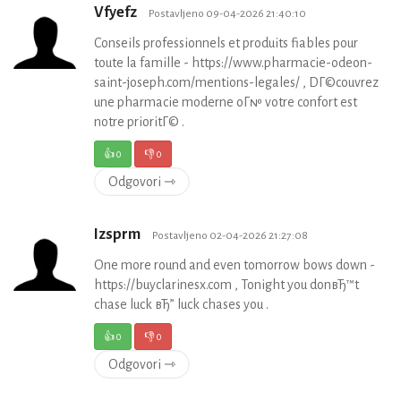
Vfyefz
Postavljeno 09-04-2026 21:40:10
Conseils professionnels et produits fiables pour
toute la famille - https://www.pharmacie-odeon-
saint-joseph.com/mentions-legales/ , DГ©couvrez
une pharmacie moderne oГ№ votre confort est
notre prioritГ© .
👍
0
👎
0
Odgovori ⇾
Izsprm
Postavljeno 02-04-2026 21:27:08
One more round and even tomorrow bows down -
https://buyclarinesx.com , Tonight you donвЂ™t
chase luck вЂ” luck chases you .
👍
0
👎
0
Odgovori ⇾