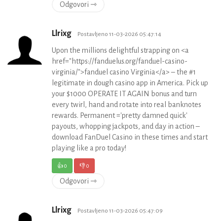
Odgovori ⇾
Llrixg
Postavljeno 11-03-2026 05:47:14
Upon the millions delightful strapping on <a
href="https://fanduelus.org/fanduel-casino-
virginia/">fanduel casino Virginia</a> – the #1
legitimate in dough casino app in America. Pick up
your $1000 OPERATE IT AGAIN bonus and turn
every twirl, hand and rotate into real banknotes
rewards. Permanent ='pretty damned quick'
payouts, whopping jackpots, and day in action –
download FanDuel Casino in these times and start
playing like a pro today!
👍
0
👎
0
Odgovori ⇾
Llrixg
Postavljeno 11-03-2026 05:47:09