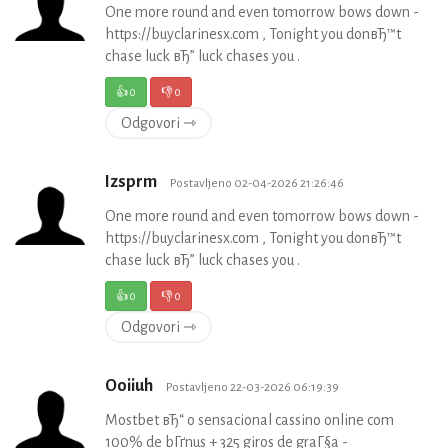
One more round and even tomorrow bows down -
https://buyclarinesx.com , Tonight you donвЂ™t
chase luck вЂ” luck chases you .
👍
0
👎
0
Odgovori ⇾
Izsprm
Postavljeno 02-04-2026 21:26:46
One more round and even tomorrow bows down -
https://buyclarinesx.com , Tonight you donвЂ™t
chase luck вЂ” luck chases you .
👍
0
👎
0
Odgovori ⇾
Ooiiuh
Postavljeno 22-03-2026 06:19:39
Mostbet вЂ“ o sensacional cassino online com
100% de bГґnus + 325 giros de graГ§a -