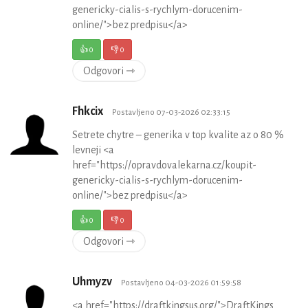
genericky-cialis-s-rychlym-dorucenim-
online/">bez predpisu</a>
👍
0
👎
0
Odgovori ⇾
Fhkcix
Postavljeno 07-03-2026 02:33:15
Setrete chytre – generika v top kvalite az o 80 %
levneji <a
href="https://opravdovalekarna.cz/koupit-
genericky-cialis-s-rychlym-dorucenim-
online/">bez predpisu</a>
👍
0
👎
0
Odgovori ⇾
Uhmyzv
Postavljeno 04-03-2026 01:59:58
<a href="https://draftkingsus.org/">DraftKings