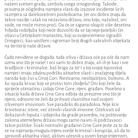
našem svetom gradu, simbolu svega crnogorskog. Takođe,
prisutna je očigledna namjera vlasti da izazove incidente širih
razmjera sa dalekosežnim posledicama.
Jer oni dobro znaju da
takvo nasilje i atak na nezavisnu državu, onu koju, nažalost, oni
vode, ne može
mirno proći. Da će se sigurno okupiti više desetina
hiljada rodoljuba koji neće dozvoliti da se taj
neprijateljski
čin
obavi u Cetinjskom manastiru, koji su svojevremeno izgradili
Crnogorci, kao
uostlom
i ogroman broj drugih sakralnih objekata
na teritoriji naše države.
Čudo neviđeno se događa: tuđa crkva i država oće pa oče da nam
uzmu ono što je naše! I oni
sami
to dobro znaju
, ali ih je kao i sve
kradljivce i kriminalce, baš briga za to
! I u toj svojoj lopovskoj
namjeri imaju zdušnu podršku aktuelne vlasti i značajnog dijela
naroda koji živi u Crnoj Gori. Nestvarno, neobjašnjivo, bolesno…A
ko ispada krivac koji se protivi tom zlodjelu? Oni koji žele da
spriječe otimačinu
i izdaju Crne Gore, njeni
građani. Posebno
u
situaciji
kad
a
država Crna Gora
odbija da preuzme ono što je
njeno, odnosno ne želi da
prihvat
i vlasništvo nad svojom
crkvenom imovinom.
Sve paradoks do paradoksa. Nije kriv
krivotvorac istine
,
već istinski
vlasnik imovine. Očekivati od
dokazanih
lop
uža
i izdajnika da grade pravednu, na poštovanju
zakona utemeljenu državu
mogu samo naivni ili podržavaoci
takve politike.
Svaki normalni građanin Crne Gore jeste za to da
se na najmanju moguću mjeru svede kriminal i korupcija, ali da to
sprovodi aktuelna vlast, aktivni učesnik u ovom besprimjernom,