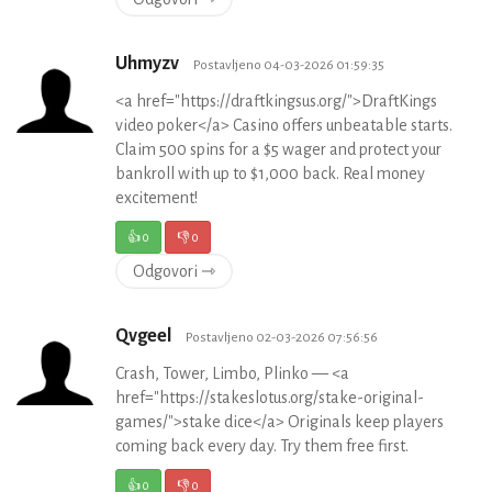
Uhmyzv
Postavljeno 04-03-2026 01:59:35
<a href="https://draftkingsus.org/">DraftKings
video poker</a> Casino offers unbeatable starts.
Claim 500 spins for a $5 wager and protect your
bankroll with up to $1,000 back. Real money
excitement!
👍
0
👎
0
Odgovori ⇾
Qvgeel
Postavljeno 02-03-2026 07:56:56
Crash, Tower, Limbo, Plinko — <a
href="https://stakeslotus.org/stake-original-
games/">stake dice</a> Originals keep players
coming back every day. Try them free first.
👍
0
👎
0