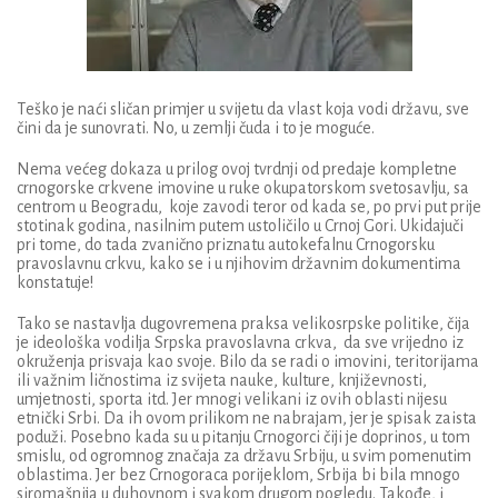
T
e
ško je n
a
ći sličan primjer u svijetu da vlast koja vodi državu, sve
čini da j
e sunovrati. No, u
zemlji čuda
i
to
je moguće.
Nema većeg dokaza u prilog ovoj
tvrdnji
od predaje kompletne
crnogorske crkvene imovine u ruke okupators
kom svetosavlju, sa
centrom u Beogradu,
koj
e
zavodi teror od kada se,
po
prvi put prije
stotinak godina
,
nasilnim putem ustoličil
o
u Crnoj Gori. Ukidajuči
pri tom
e
, do tada zvanično priznatu autokefalnu Crnogorsku
pravoslavnu crkvu
, kako se i u njihovim državnim dokumentima
konstatuje!
Tako se nastavlja
dugovremena
praksa velikosrpske politike
, čija
je ideološka vodilja Srpska pravoslavna crkva,
da sve vrijedno iz
okruženja prisvaja kao svoje.
Bilo da se radi o imovini, teritorijama
ili važnim ličnostima iz svijeta
na
uke
, kultur
e
, knj
i
ževnosti,
umjetnosti, sport
a
i
td
. Jer mnogi velikani iz ovih oblasti nijesu
etnički
Srbi. Da ih ovom prilikom ne nabrajam, jer je spisak
zaista
poduži
. Posebno kada su u pitanju Crnogorci čiji je doprinos
,
u tom
smislu
,
od ogromnog značaja za
državu
Srbiju
, u svim pomenutim
oblastima
. Jer bez Crnogoraca porijeklom, Srbija bi bila mnogo
siromašnija u
duhovnom i svakom drugom pogledu
. Takođe
,
i