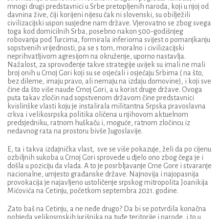
mnogi drugi predstavnici u Srb
e
pretopljenih naroda,
koji u njoj od
davnina žive,
čiji korijeni nijesu čak ni slovenski
,
su obilježili
civilizacijski uspon susjedne nam države.
Vjerovatno
se
zbog svega
toga kod domicilnih Srba, posebno nakon 500-godišnjeg
robovanja pod Turcima, formirala
inferiorna svijest o pomanjkanju
sopstven
ih
vrijednosti
, pa se s tom, moralno i civilizacijski
neprihvatljivom agresijom na okruženje, uporno nastavlja.
Nažalost, za sprovođenje takve strategije uvijek su imali ne mali
broj onih u Crnoj Gori koji su se osjećali i osjećaju Srbima ( na što,
bez dileme, imaju pravo, ali nemaju na izdaju domovine), i koji sve
čine da što više naude Crnoj Gori
, a
u korist druge države. Ovoga
puta t
akav zločin nad sopstvenom državom čine
predstavnici
kvislinške
vlast
i
koju je instalirala
militantna S
rpska pravoslavna
crkva i velikosrpska politika oličena u
njihovom
aktuelnom
predsjedniku, ratnom huškaču i, moguće, ratnom zločincu iz
nedavnog rata na prostoru bivše Jugoslavije.
E, ta i takva izdajnička vlast, sve se više pokazuje, želi da po cijenu
ozbiljnih
sukoba u Crnoj Gori sprove
de
u djelo ono zbog čega je i
došla
u poziciju da vlada
. A to je posrbljavanje Crne Gore i stvaranje
nacionalne, umjesto građanske države. Najnovija i najopasnija
provokacija je
najavljeno
ustoličenje srpskog mitropolita
Joanikija
Mićovića
na Cetinj
u, početkom septembra
2021. godine.
Zato baš na Cetinju, a ne neđe drugo?
Da bi se potvrdila konačna
pobjeda velikosrpskih jurišnika na tuđe teritorije i narode, i to u