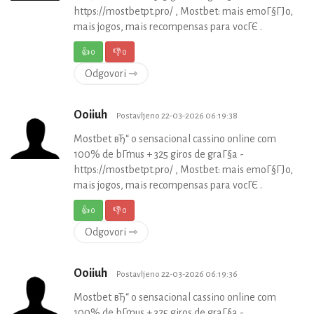
https://mostbetpt.pro/ , Mostbet: mais emoГ§ГЈo,
mais jogos, mais recompensas para vocГЄ .
👍
0
👎
0
Odgovori ⇾
Ooiiuh
Postavljeno 22-03-2026 06:19:38
Mostbet вЂ“ o sensacional cassino online com
100% de bГґnus + 325 giros de graГ§a -
https://mostbetpt.pro/ , Mostbet: mais emoГ§ГЈo,
mais jogos, mais recompensas para vocГЄ .
👍
0
👎
0
Odgovori ⇾
Ooiiuh
Postavljeno 22-03-2026 06:19:36
Mostbet вЂ“ o sensacional cassino online com
100% de bГґnus + 325 giros de graГ§a -