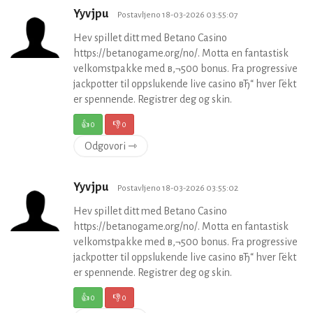
Yyvjpu
Postavljeno 18-03-2026 03:55:07
Hev spillet ditt med Betano Casino
https://betanogame.org/no/. Motta en fantastisk
velkomstpakke med в‚¬500 bonus. Fra progressive
jackpotter til oppslukende live casino вЂ“ hver Гёkt
er spennende. Registrer deg og skin.
👍
0
👎
0
Odgovori ⇾
Yyvjpu
Postavljeno 18-03-2026 03:55:02
Hev spillet ditt med Betano Casino
https://betanogame.org/no/. Motta en fantastisk
velkomstpakke med в‚¬500 bonus. Fra progressive
jackpotter til oppslukende live casino вЂ“ hver Гёkt
er spennende. Registrer deg og skin.
👍
0
👎
0