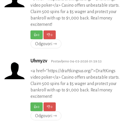
video poker</a> Casino offers unbeatable starts.
Claim 500 spins for a $5 wager and protect your
bankroll with up to $1,000 back. Real money
excitement!
👍
0
👎
0
Odgovori ⇾
Uhmyzv
Postavljeno 04-03-2026 01:59:53
<a href="https://draftkingsus.org/">DraftKings
video poker</a> Casino offers unbeatable starts.
Claim 500 spins for a $5 wager and protect your
bankroll with up to $1,000 back. Real money
excitement!
👍
0
👎
0
Odgovori ⇾