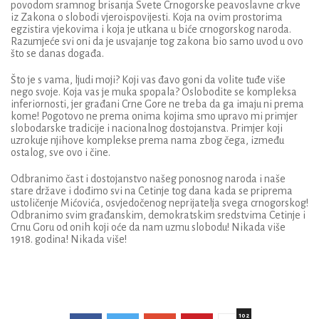
povodom sramnog brisanja
Svet
e
Crnogorsk
e
peavoslavn
e
crkv
e
iz Zakona o slobodi vjeroispovijesti.
K
oja na ovim prostorima
egzistira vjekovima i koja je utkana u
biće
crnogorsko
g naroda.
Razumjeće svi oni da je usvajanje tog zakona bio samo uvod
u ovo
što se
danas događa.
Što je s vama, ljudi moji? Koji vas đavo goni da volite tuđe više
nego svoje. Koja vas je muka spopala?
Oslobodite se kompleksa
inferiornosti, jer građani Crne Gore ne treba da ga imaju ni prema
kome! Pogotovo ne prema onima kojima smo upravo mi primjer
slobodarske tradicije i nacionalnog dostojanstva. Primjer koji
uzrokuje njihove komplekse prema nama
zbog čega, između
ostalog, sve ovo i čine.
Odbranimo čast i dostojanstvo našeg ponosnog naroda i naše
stare države i dođimo svi na Cetinje tog dana kada se priprema
ustoličenje Mićovića, osvjedočenog neprijatelja svega crnogorskog!
Odbranimo svim građanskim, demokratskim sredstvima Cetinje i
Crnu Goru od onih koji oće da nam uzmu slobodu! Nikada više
1918. godina! Nikada više!
102