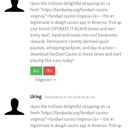
Upon the millions delightful strapping on <a
href="https://fanduelus.org/fanduel-casino-
virginia/">fanduel casino Virginia</a> – the #1
legitimate in dough casino app in America. Pick up
your $1000 OPERATE IT AGAIN bonus and turn
every twirl, hand and rotate into real banknotes
rewards. Permanent ='pretty damned quick'
payouts, whopping jackpots, and day in action –
download FanDuel Casino in these times and start
playing like a pro today!
👍
0
👎
0
Odgovori ⇾
Llrixg
Postavljeno 11-03-2026 05:47:04
Upon the millions delightful strapping on <a
href="https://fanduelus.org/fanduel-casino-
virginia/">fanduel casino Virginia</a> – the #1
legitimate in dough casino app in America. Pick up