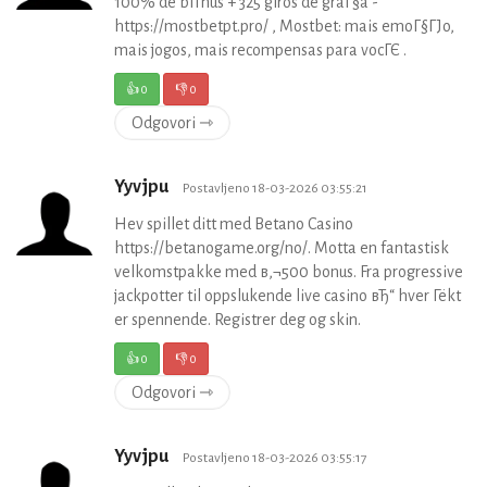
100% de bГґnus + 325 giros de graГ§a -
https://mostbetpt.pro/ , Mostbet: mais emoГ§ГЈo,
mais jogos, mais recompensas para vocГЄ .
👍
0
👎
0
Odgovori ⇾
Yyvjpu
Postavljeno 18-03-2026 03:55:21
Hev spillet ditt med Betano Casino
https://betanogame.org/no/. Motta en fantastisk
velkomstpakke med в‚¬500 bonus. Fra progressive
jackpotter til oppslukende live casino вЂ“ hver Гёkt
er spennende. Registrer deg og skin.
👍
0
👎
0
Odgovori ⇾
Yyvjpu
Postavljeno 18-03-2026 03:55:17