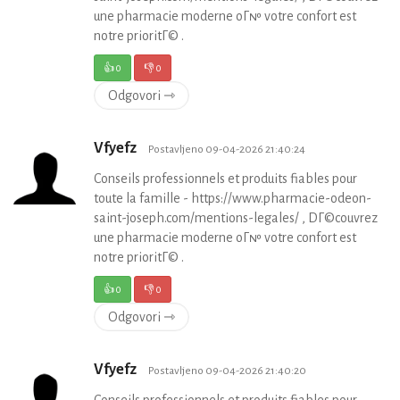
une pharmacie moderne oГ№ votre confort est
notre prioritГ© .
👍
0
👎
0
Odgovori ⇾
Vfyefz
Postavljeno 09-04-2026 21:40:24
Conseils professionnels et produits fiables pour
toute la famille - https://www.pharmacie-odeon-
saint-joseph.com/mentions-legales/ , DГ©couvrez
une pharmacie moderne oГ№ votre confort est
notre prioritГ© .
👍
0
👎
0
Odgovori ⇾
Vfyefz
Postavljeno 09-04-2026 21:40:20