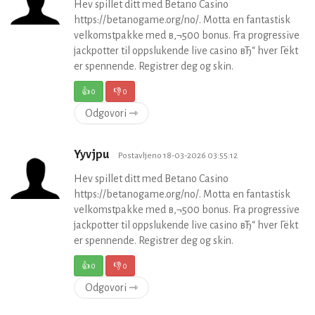
Hev spillet ditt med Betano Casino
https://betanogame.org/no/. Motta en fantastisk
velkomstpakke med в‚¬500 bonus. Fra progressive
jackpotter til oppslukende live casino вЂ“ hver Гёkt
er spennende. Registrer deg og skin.
👍
0
👎
0
Odgovori ⇾
Yyvjpu
Postavljeno 18-03-2026 03:55:12
Hev spillet ditt med Betano Casino
https://betanogame.org/no/. Motta en fantastisk
velkomstpakke med в‚¬500 bonus. Fra progressive
jackpotter til oppslukende live casino вЂ“ hver Гёkt
er spennende. Registrer deg og skin.
👍
0
👎
0
Odgovori ⇾