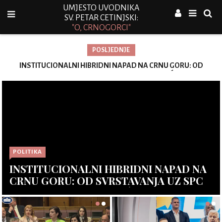
UMJESTO UVODNIKA
SV. PETAR CETINJSKI:
"O, CRNOGORCI"
POSLJEDNJE
Vujović: Rekonstrukcija Vlade potvrdila da je Mandić najuticajniji
akter većine, biće novih pregrupisavanja na političkoj sceni
POLITIKA
INSTITUCIONALNI HIBRIDNI NAPAD NA
CRNU GORU: OD SVRSTAVANJA UZ SPC
DO REVIZIJE ISTORIJE, ĆUTANJA
TUŽILAŠTVA I KAPITULACIJE OPOZICIJE