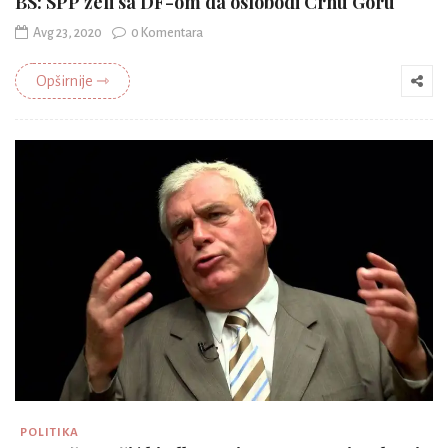
BS: SPP želi sa DF-om da oslobodi Crnu Goru
Avg 23, 2020
0 Komentara
Opširnije ⇾
POLITIKA