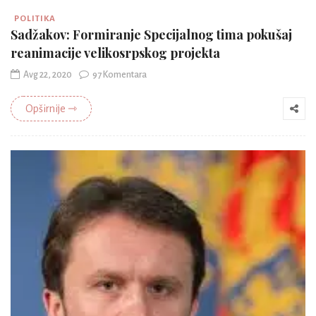
POLITIKA
Sadžakov: Formiranje Specijalnog tima pokušaj
reanimacije velikosrpskog projekta
Avg 22, 2020
97 Komentara
Opširnije ⇾