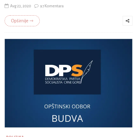
Avg 23, 2020
97 Komentara
Opširnije ⇾