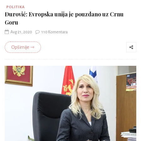
POLITIKA
Đurović: Evropska unija je pouzdano uz Crnu
Goru
Avg 21, 2020
110 Komentara
Opširnije ⇾