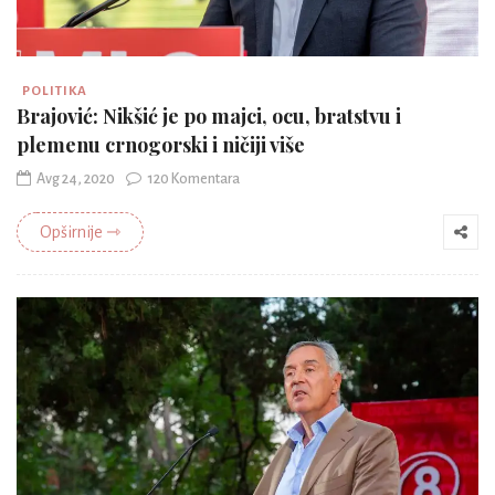
POLITIKA
Brajović: Nikšić je po majci, ocu, bratstvu i
plemenu crnogorski i ničiji više
Avg 24, 2020
120 Komentara
Opširnije ⇾