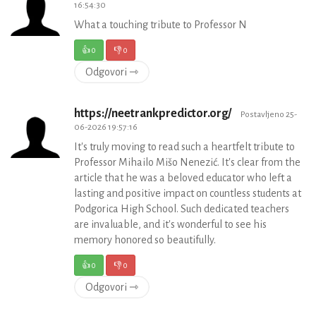
16:54:30
What a touching tribute to Professor N
👍
0
👎
0
Odgovori ⇾
https://neetrankpredictor.org/
Postavljeno 25-
06-2026 19:57:16
It's truly moving to read such a heartfelt tribute to
Professor Mihailo Mišo Nenezić. It's clear from the
article that he was a beloved educator who left a
lasting and positive impact on countless students at
Podgorica High School. Such dedicated teachers
are invaluable, and it's wonderful to see his
memory honored so beautifully.
👍
0
👎
0
Odgovori ⇾