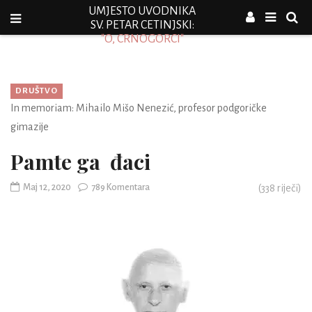
UMJESTO UVODNIKA
SV. PETAR CETINJSKI:
"O, CRNOGORCI"
DRUŠTVO
In memoriam: Mihailo Mišo Nenezić, profesor podgoričke
gimazije
Pamte ga đaci
Maj 12, 2020
789 Komentara
(
338
riječi)