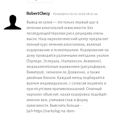
RobertChecy
Postavljeno 05-07-2026 08:27:44
Вывод из запоя — это только первый шаг в
лечении алкогольной зависимости. Без
последующей терапии риск рецидива очень
высок. Наш наркологический центр предлагает
полный курс лечения алкоголизма, включая
кодирование и психотерапию. Кодирование на
дому проводится различными методами: уколом
(Торпедо, Эспераль, Налтрексон, Аквилонг),
медикаментозным вшиванием (дисульфирам,
Вивитрол), гипнозом по Довженко, а также
двойным блоком. Каждый метод подбирается
врачом индивидуально, с согласия пациента и
при отсутствии противопоказаний. Опытный
нарколог объяснит, какая кодировка подойдёт
именно вам, учитывая стаж и форму
зависимости. Выяснить больше -
[url=https://narkolog-na-dom-