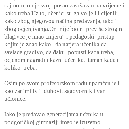
cajtnotu, on je svoj posao završavao na vrijeme i
kako treba.Uz to, učenici su ga voljeli i cijenili,
kako zbog njegovog načina predavanja, tako i
zbog ocjenjivanja.On nije bio ni previše strog ni
blag,već je imao „mjeru" i pedagoški pristup
kojim je znao kako da natjera učenika da
savlada gradivo, da đaku popusti kada treba,
ocjenom nagradi i kazni učenika, taman kada i
koliko treba.
Osim po svom profesorskom radu upamćen je i
kao zanimljiv i duhovit sagovornik i van
učionice.
Iako je predavao generacijama učenika u
podgoričkoj gimnaziji imao je izuzetno