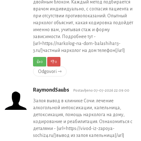
двойным блоком. Каждый метод подбирается
врачом индивидуально, с согласия пациента и
при отсутствии противопоказаний. Опытный
нарколог объяснит, какая кодировка подойдёт
именно вам, учитывая стаж и форму
зависимости. Подробнее тут -
[url=https://narkolog-na-dom-balashiha13-
3.ru/]частный нарколог на дом телефон[/url]
👍
0
👎
0
Odgovori ⇾
RaymondSaubs
Postavljeno 07-07-2026 22:09:00
Запоя вывод в клинике Сочи: лечение
алкогольной интоксикации, капельница,
детоксикация, помощь нарколога на дому,
кодирование и реабилитация. Ознакомиться с
деталями - [url=https://vivod-iz-zapoya-
sochi24.ru/]вывод из запоя капельница[/url]