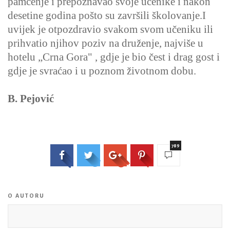
pamćenje i prepoznavao svoje učenike i nakon
desetine godina pošto su završili školovanje.I
uvijek je otpozdravio svakom svom učeniku ili
prihvatio njihov poziv na druženje, najviše u
hotelu „Crna Gora" , gdje je bio čest i drag gost i
gdje je svraćao i u poznom životnom dobu.
B. Pejović
789
O AUTORU