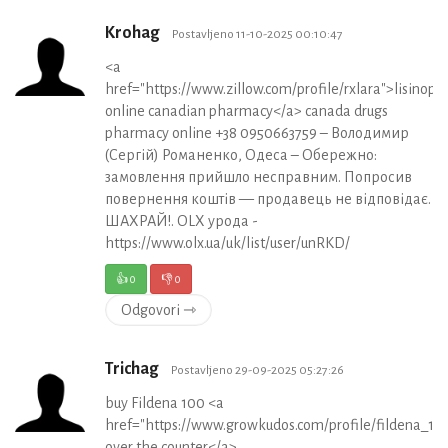
Krohag
Postavljeno 11-10-2025 00:10:47
<a
href="https://www.zillow.com/profile/rxlara">lisinopri
online canadian pharmacy</a> canada drugs
pharmacy online +38 0950663759 – Володимир
(Сергій) Романенко, Одеса – Обережно:
замовлення прийшло несправним. Попросив
повернення коштів — продавець не відповідає.
ШАХРАЙ!. OLX урода -
https://www.olx.ua/uk/list/user/unRKD/
👍
0
👎
0
Odgovori ⇾
Trichag
Postavljeno 29-09-2025 05:27:26
buy Fildena 100 <a
href="https://www.growkudos.com/profile/fildena_10
over the counter</a>