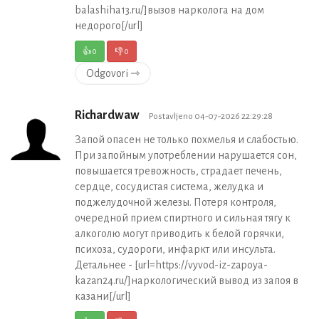
balashiha13.ru/]вызов нарколога на дом
недорого[/url]
👍
0
👎
0
Odgovori ⇾
Richardwaw
Postavljeno 04-07-2026 22:29:28
Запой опасен не только похмелья и слабостью.
При запойным употреблении нарушается сон,
повышается тревожность, страдает печень,
сердце, сосудистая система, желудка и
поджелудочной железы. Потеря контроля,
очередной прием спиртного и сильная тягу к
алкоголю могут приводить к белой горячки,
психоза, судороги, инфаркт или инсульта.
Детальнее - [url=https://vyvod-iz-zapoya-
kazan24.ru/]наркологический вывод из запоя в
казани[/url]