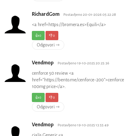
RichardGom
Postavljeno 20-01-2026 05:22:28
<a href=https://bromera.es>Equili</a>
👍
0
👎
0
Odgovori ⇾
Vendmop
Postavljeno 19-10-2025 20:25:36
cenforce 50 review <a
href="https://bento.me/cenforce-200">cenforce
100mg price</a>.
👍
0
👎
0
Odgovori ⇾
Vendmop
Postavljeno 19-10-2025 13:55:49
cialis Generic <a