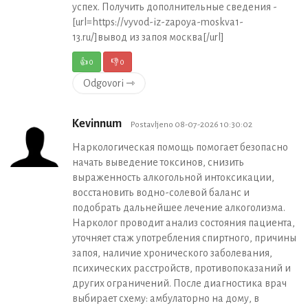
успех. Получить дополнительные сведения -
[url=https://vyvod-iz-zapoya-moskva1-
13.ru/]вывод из запоя москва[/url]
👍
0
👎
0
Odgovori ⇾
Kevinnum
Postavljeno 08-07-2026 10:30:02
Наркологическая помощь помогает безопасно
начать выведение токсинов, снизить
выраженность алкогольной интоксикации,
восстановить водно-солевой баланс и
подобрать дальнейшее лечение алкоголизма.
Нарколог проводит анализ состояния пациента,
уточняет стаж употребления спиртного, причины
запоя, наличие хронического заболевания,
психических расстройств, противопоказаний и
других ограничений. После диагностика врач
выбирает схему: амбулаторно на дому, в