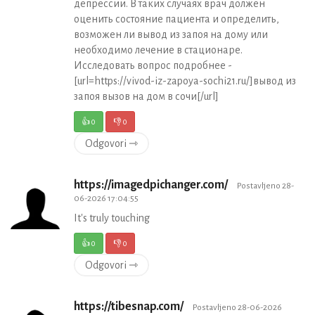
депрессии. В таких случаях врач должен
оценить состояние пациента и определить,
возможен ли вывод из запоя на дому или
необходимо лечение в стационаре.
Исследовать вопрос подробнее -
[url=https://vivod-iz-zapoya-sochi21.ru/]вывод из
запоя вызов на дом в сочи[/url]
👍
0
👎
0
Odgovori ⇾
https://imagedpichanger.com/
Postavljeno 28-
06-2026 17:04:55
It's truly touching
👍
0
👎
0
Odgovori ⇾
https://tibesnap.com/
Postavljeno 28-06-2026