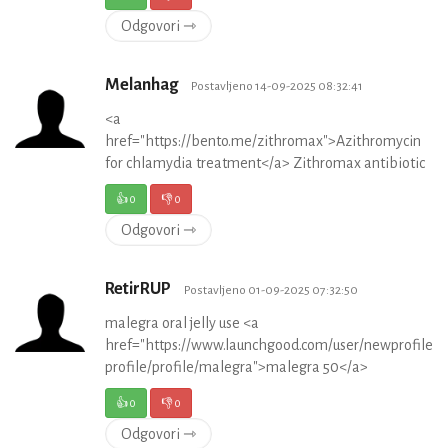
Odgovori ⇾
Melanhag
Postavljeno 14-09-2025 08:32:41
<a
href="https://bento.me/zithromax">Azithromycin
for chlamydia treatment</a> Zithromax antibiotic
👍
0
👎
0
Odgovori ⇾
RetirRUP
Postavljeno 01-09-2025 07:32:50
malegra oral jelly use <a
href="https://www.launchgood.com/user/newprofile#!/
profile/profile/malegra">malegra 50</a>
👍
0
👎
0
Odgovori ⇾