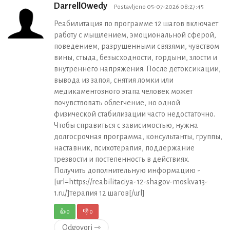
DarrellOwedy
Postavljeno 05-07-2026 08:27:45
Реабилитация по программе 12 шагов включает
работу с мышлением, эмоциональной сферой,
поведением, разрушенными связями, чувством
вины, стыда, безысходности, гордыни, злости и
внутреннего напряжения. После детоксикации,
вывода из запоя, снятия ломки или
медикаментозного этапа человек может
почувствовать облегчение, но одной
физической стабилизации часто недостаточно.
Чтобы справиться с зависимостью, нужна
долгосрочная программа, консультанты, группы,
наставник, психотерапия, поддержание
трезвости и постепенность в действиях.
Получить дополнительную информацию -
[url=https://reabilitaciya-12-shagov-moskva13-
1.ru/]терапия 12 шагов[/url]
👍
0
👎
0
Odgovori ⇾