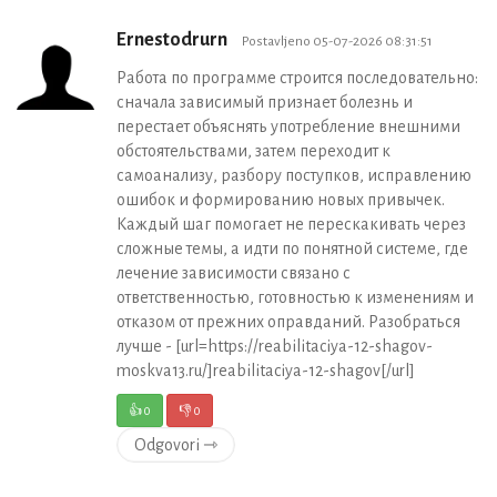
Ernestodrurn
Postavljeno 05-07-2026 08:31:51
Работа по программе строится последовательно:
сначала зависимый признает болезнь и
перестает объяснять употребление внешними
обстоятельствами, затем переходит к
самоанализу, разбору поступков, исправлению
ошибок и формированию новых привычек.
Каждый шаг помогает не перескакивать через
сложные темы, а идти по понятной системе, где
лечение зависимости связано с
ответственностью, готовностью к изменениям и
отказом от прежних оправданий. Разобраться
лучше - [url=https://reabilitaciya-12-shagov-
moskva13.ru/]reabilitaciya-12-shagov[/url]
👍
0
👎
0
Odgovori ⇾