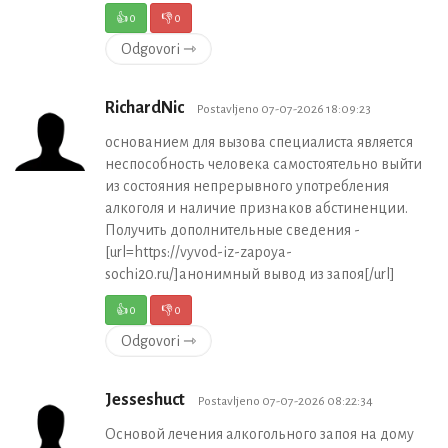
👍
0
👎
0
Odgovori ⇾
RichardNic
Postavljeno 07-07-2026 18:09:23
основанием для вызова специалиста является
неспособность человека самостоятельно выйти
из состояния непрерывного употребления
алкоголя и наличие признаков абстиненции.
Получить дополнительные сведения -
[url=https://vyvod-iz-zapoya-
sochi20.ru/]анонимный вывод из запоя[/url]
👍
0
👎
0
Odgovori ⇾
Jesseshuct
Postavljeno 07-07-2026 08:22:34
Основой лечения алкогольного запоя на дому