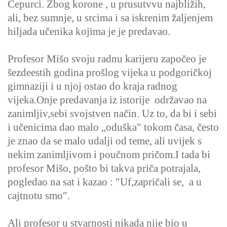
Čepurci. Zbog korone , u prusutvvu najbližih,
ali, bez sumnje, u srcima i sa iskrenim žaljenjem
hiljada učenika kojima je je predavao.
Profesor Mišo svoju radnu karijeru započeo je
šezdeestih godina prošlog vijeka u podgoričkoj
gimnaziji i u njoj ostao do kraja radnog
vijeka.Onje predavanja iz istorije održavao na
zanimljiv,sebi svojstven način. Uz to, da bi i sebi
i učenicima dao malo „oduška" tokom časa, često
je znao da se malo udalji od teme, ali uvijek s
nekim zanimljivom i poučnom pričom.I tada bi
profesor Mišo, pošto bi takva priča potrajala,
pogledao na sat i kazao : "Uf,zapričali se, a u
cajtnotu smo".
Ali profesor u stvarnosti nikada nije bio u