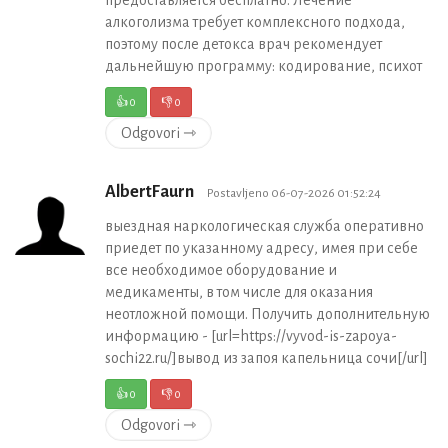
предоставляется бесплатно. Лечение
алкоголизма требует комплексного подхода,
поэтому после детокса врач рекомендует
дальнейшую программу: кодирование, психот
👍
0
👎
0
Odgovori ⇾
AlbertFaurn
Postavljeno 06-07-2026 01:52:24
выездная наркологическая служба оперативно
приедет по указанному адресу, имея при себе
все необходимое оборудование и
медикаменты, в том числе для оказания
неотложной помощи. Получить дополнительную
информацию - [url=https://vyvod-is-zapoya-
sochi22.ru/]вывод из запоя капельница сочи[/url]
👍
0
👎
0
Odgovori ⇾