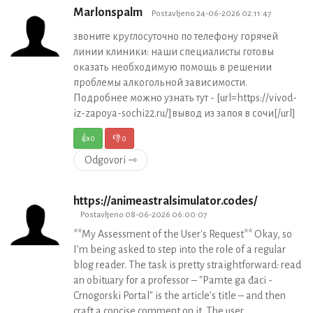
Marlonspalm
Postavljeno 24-06-2026 02:11:47
звоните круглосуточно по телефону горячей
линии клиники: наши специалисты готовы
оказать необходимую помощь в решении
проблемы алкогольной зависимости.
Подробнее можно узнать тут - [url=https://vivod-
iz-zapoya-sochi22.ru/]вывод из запоя в сочи[/url]
👍
0
👎
0
Odgovori ⇾
https://animeastralsimulator.codes/
Postavljeno 08-06-2026 06:00:07
**My Assessment of the User's Request** Okay, so
I'm being asked to step into the role of a regular
blog reader. The task is pretty straightforward: read
an obituary for a professor – "Pamte ga đaci -
Crnogorski Portal" is the article's title – and then
craft a concise comment on it. The user,