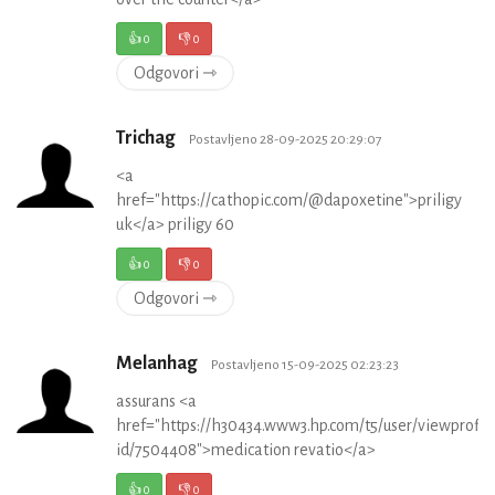
👍
0
👎
0
Odgovori ⇾
Trichag
Postavljeno 28-09-2025 20:29:07
<a
href="https://cathopic.com/@dapoxetine">priligy
uk</a> priligy 60
👍
0
👎
0
Odgovori ⇾
Melanhag
Postavljeno 15-09-2025 02:23:23
assurans <a
href="https://h30434.www3.hp.com/t5/user/viewprofil
id/7504408">medication revatio</a>
👍
0
👎
0