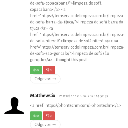
de-sofa-copacabana/">limpeza de sofá
copacabana</a> <a
href="https://temservicodelimpeza.com.br/limpeza-
de-sofa-barra-da-tijuca/">limpeza de sofá barra da
tijuca</a> <a
href="https://temservicodelimpeza.com.br/limpeza-
de-sofa-niteroi/">limpeza de sofá niterói</a> <a
href="https://temservicodelimpeza.com.br/limpeza-
de-sofa-sao-goncalo/">limpeza de sofá são
gonçalo</a> I thought this post!
👍
0
👎
0
Odgovori ⇾
MatthewCix
Postavljeno 06-02-2026 14:52:39
<a href=https://phontechm.com/>phontechm</a>
👍
0
👎
0
Odgovori ⇾