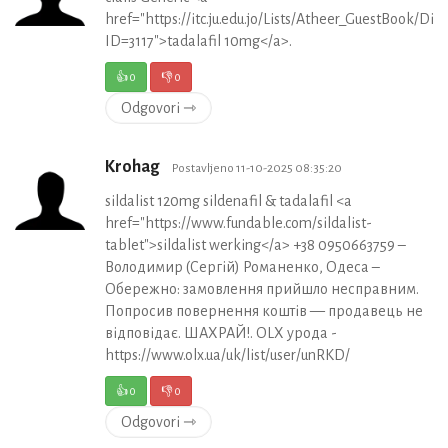
href="https://itc.ju.edu.jo/Lists/Atheer_GuestBook/Di
ID=3117">tadalafil 10mg</a>.
👍
0
👎
0
Odgovori ⇾
Krohag
Postavljeno 11-10-2025 08:35:20
sildalist 120mg sildenafil & tadalafil <a
href="https://www.fundable.com/sildalist-
tablet">sildalist werking</a> +38 0950663759 –
Володимир (Сергій) Романенко, Одеса –
Обережно: замовлення прийшло несправним.
Попросив повернення коштів — продавець не
відповідає. ШАХРАЙ!. OLX урода -
https://www.olx.ua/uk/list/user/unRKD/
👍
0
👎
0
Odgovori ⇾