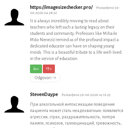
https://imagesizechecker.pro/
Postavljeno 30-
06-2026 04:28:22
It is always incredibly moving to read about
teachers who left such a lasting legacy on their
students and community. Professors like Mihailo
Mišo Nenezić remind us of the profound impact a
dedicated educator can have on shaping young
minds. This is a beautiful tribute to a life well-lived
in the service of education.
👍
0
👎
0
Odgovori ⇾
StevenDaype
Postavljeno 29-06-2026 14:16:25
При алкогольной интоксикации поведение
пациента может стать неадекватным: появляется
агрессия, страх, раздражительность, потеря
памяти, психозов, галлюцинаций, тревожность,