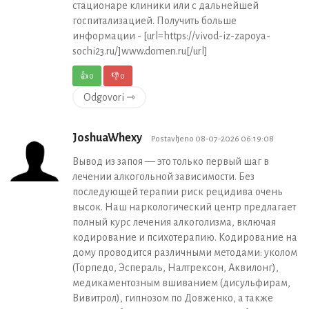
стационаре клиники или с дальнейшей
госпитализацией. Получить больше
информации - [url=https://vivod-iz-zapoya-
sochi23.ru/]www.domen.ru[/url]
👍
0
👎
0
Odgovori ⇾
JoshuaWhexy
Postavljeno 08-07-2026 06:19:08
Вывод из запоя — это только первый шаг в
лечении алкогольной зависимости. Без
последующей терапии риск рецидива очень
высок. Наш наркологический центр предлагает
полный курс лечения алкоголизма, включая
кодирование и психотерапию. Кодирование на
дому проводится различными методами: уколом
(Торпедо, Эспераль, Налтрексон, Аквилонг),
медикаментозным вшиванием (дисульфирам,
Вивитрол), гипнозом по Довженко, а также