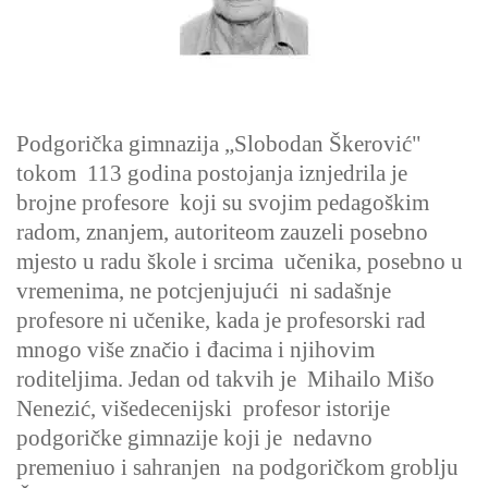
Podgorička gimnazija „Slobodan Škerović"
tokom 113 godina postojanja iznjedrila je
brojne profesore koji su svojim pedagoškim
radom, znanjem, autoriteom zauzeli posebno
mjesto u radu škole i srcima učenika, posebno u
vremenima, ne potcjenjujući ni sadašnje
profesore ni učenike, kada je profesorski rad
mnogo više značio i đacima i njihovim
roditeljima. Jedan od takvih je Mihailo Mišo
Nenezić, višedecenijski profesor istorije
podgoričke gimnazije koji je nedavno
premeniuo i sahranjen na podgoričkom groblju