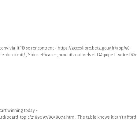
nvivialitГ© se rencontrent - https://acceslibre.beta.gouv.fr/app/58-
u-circuit/ , Soins efficaces, produits naturels et Г©quipe Г votre Г©
tart winning today -
rd/board_topic/2189097/8038074.htm , The table knows it can't afford 