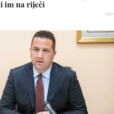
i im na riječi
(
122
r