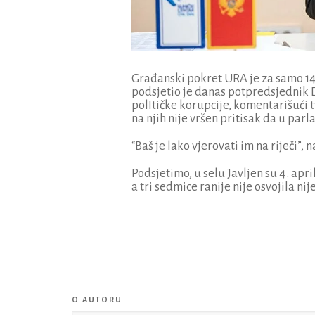
Građanski pokret URA je za samo 14 
podsjetio je danas potpredsjednik
polItičke korupcije, komentarišući t
na njih nije vršen pritisak da u pa
“Baš je lako vjerovati im na riječi”, 
Podsjetimo, u selu Javljen su 4. apri
a tri sedmice ranije nije osvojila nij
O AUTORU