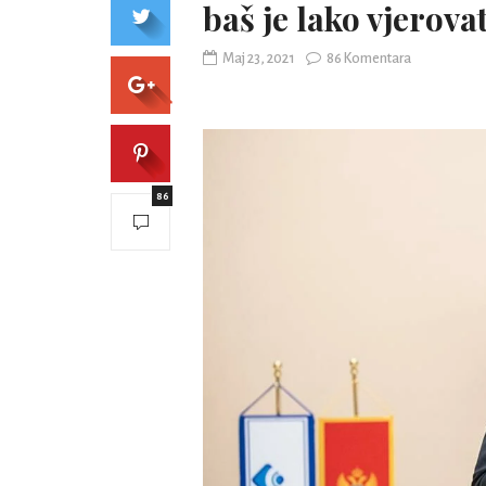
baš je lako vjerovat
Maj 23, 2021
86 Komentara
86