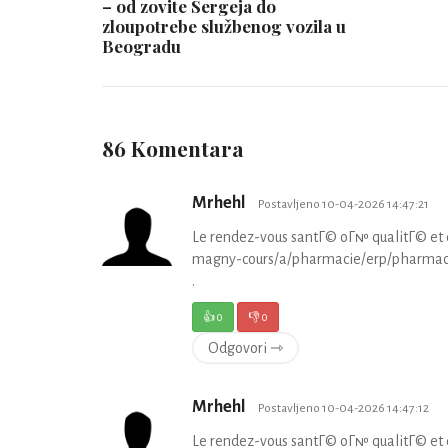
– od zovite Sergeja do
zloupotrebe službenog vozila u
Beogradu
86 Komentara
Mrhehl
Postavljeno 10-04-2026 14:47:21
Le rendez-vous santГ© oГ№ qualitГ© et co
magny-cours/a/pharmacie/erp/pharmacie-d
.
👍
0
👎
0
Odgovori ⇾
Mrhehl
Postavljeno 10-04-2026 14:47:12
Le rendez-vous santГ© oГ№ qualitГ© et co