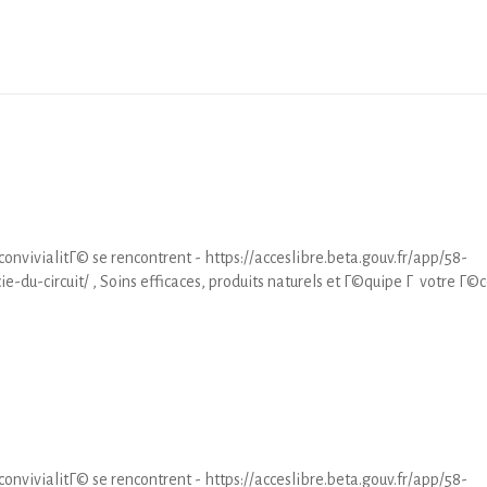
nvivialitГ© se rencontrent - https://acceslibre.beta.gouv.fr/app/58-
u-circuit/ , Soins efficaces, produits naturels et Г©quipe Г votre Г©
nvivialitГ© se rencontrent - https://acceslibre.beta.gouv.fr/app/58-