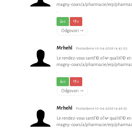
magny-cours/a/pharmacie/erp/pharmacie-d
.
👍
0
👎
0
Odgovori ⇾
Mrhehl
Postavljeno 10-04-2026 14:47:03
Le rendez-vous santГ© oГ№ qualitГ© et co
magny-cours/a/pharmacie/erp/pharmacie-d
.
👍
0
👎
0
Odgovori ⇾
Mrhehl
Postavljeno 10-04-2026 14:46:55
Le rendez-vous santГ© oГ№ qualitГ© et co
magny-cours/a/pharmacie/erp/pharmacie-d
.