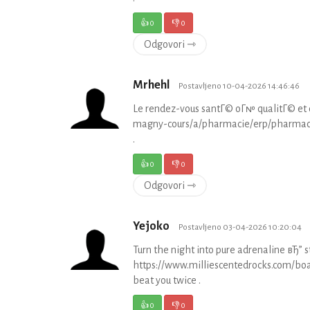
👍
0
👎
0
Odgovori ⇾
Mrhehl
Postavljeno 10-04-2026 14:46:46
Le rendez-vous santГ© oГ№ qualitГ© et co
magny-cours/a/pharmacie/erp/pharmacie-d
.
👍
0
👎
0
Odgovori ⇾
Yejoko
Postavljeno 03-04-2026 10:20:04
Turn the night into pure adrenaline вЂ” s
https://www.milliescentedrocks.com/boa
beat you twice .
👍
0
👎
0