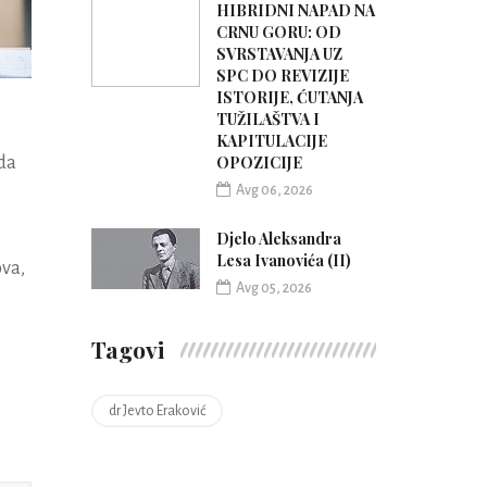
HIBRIDNI NAPAD NA
CRNU GORU: OD
SVRSTAVANJA UZ
SPC DO REVIZIJE
ISTORIJE, ĆUTANJA
TUŽILAŠTVA I
KAPITULACIJE
OPOZICIJE
da
Avg 06, 2026
Djelo Aleksandra
Lesa Ivanovića (II)
ova,
Avg 05, 2026
Tagovi
dr Jevto Eraković