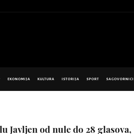
EKONOMIJA
KULTURA
ISTORIJA
SPORT
SAGOVORNICI
u Javljen od nule do 28 glasova,