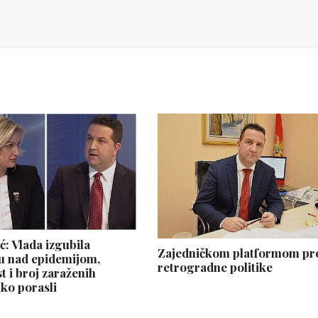
ć: Vlada izgubila
Zajedničkom platformom pr
u nad epidemijom,
retrogradne politike
t i broj zaraženih
uko porasli