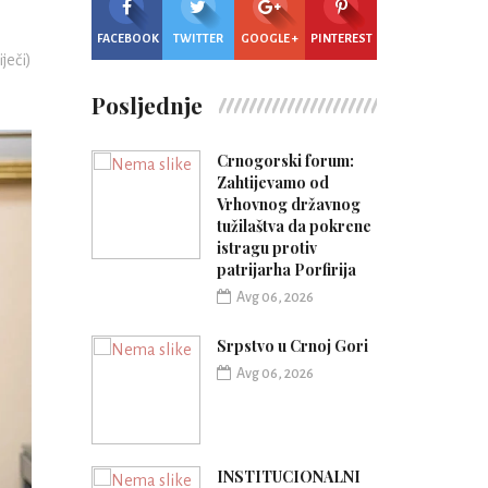
FACEBOOK
TWITTER
GOOGLE +
PINTEREST
iječi)
Posljednje
Crnogorski forum:
Zahtijevamo od
Vrhovnog državnog
tužilaštva da pokrene
istragu protiv
patrijarha Porfirija
Avg 06, 2026
Srpstvo u Crnoj Gori
Avg 06, 2026
INSTITUCIONALNI