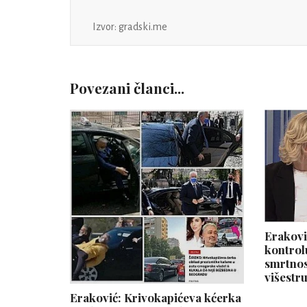
Izvor: gradski.me
Povezani članci...
Erakovi
kontrol
smrtnos
višestr
Eraković: Krivokapićeva kćerka