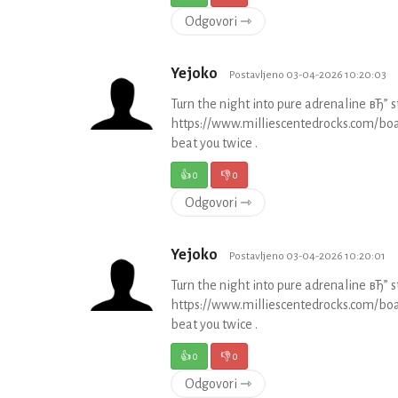
Odgovori ⇾
Yejoko
Postavljeno 03-04-2026 10:20:03
Turn the night into pure adrenaline вЂ” s
https://www.milliescentedrocks.com/boa
beat you twice .
👍
0
👎
0
Odgovori ⇾
Yejoko
Postavljeno 03-04-2026 10:20:01
Turn the night into pure adrenaline вЂ” s
https://www.milliescentedrocks.com/boa
beat you twice .
👍
0
👎
0
Odgovori ⇾