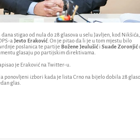
dana stigao od nula do 28 glasova u selu Javljen, kod Nikšića,
 DPS-a
Jevto Eraković
. On je pitao da li je u tom mjestu bilo
vrdnje poslanica te partije
Božene Jeulušić
i
Suade Zoronjić
rlamentu glasaju po partijskim direktivama.
napisao je Eraković na Twitter-u.
la ponovljeni izbori kada je lista Crno na bijelo dobila 28 glas
edan glas.