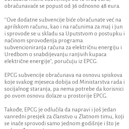
obračunavaće se popust od 36 odnosno 48 eura.
''Ove dodatne subvencije biće obračunate već na
aprilskom računu, kao i na računima za maj i jun
i sprovode se u skladu sa Uputstvom o postupku i
načinom sprovođenja programa
subvencioniranja računa za električnu energiju i
Uredbom o snabdijevanju ranjivih kupaca
električne energije'', poručuju iz EPCG.
EPCG subvencije obračunava na osnovu spiskova
koje svakog mjeseca dobija od Ministarstva rada i
socijalnog staranja, pa nema potrebe da korisnici
po ovom osnovu dolaze u prostorije EPCG.
Takođe, EPCG je odlučila da napravi i još jedan
vanredni presjek za članstvo u Zlatnom timu, koji
se inače sprovodi samo jednom godišnje i što je