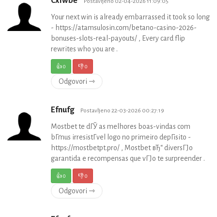
Cxfwbe
Postavljeno 02-04-2026 11:09:05
Your next win is already embarrassed it took so long
- https://atamsulosin.com/betano-casino-2026-
bonuses-slots-real-payouts/ , Every card flip
rewrites who you are .
👍
0
👎
0
Odgovori ⇾
Efnufg
Postavljeno 22-03-2026 00:27:19
Mostbet te dГЎ as melhores boas-vindas com
bГґnus irresistГ­vel logo no primeiro depГіsito -
https://mostbetpt.pro/ , Mostbet вЂ“ diversГЈo
garantida e recompensas que vГЈo te surpreender .
👍
0
👎
0
Odgovori ⇾