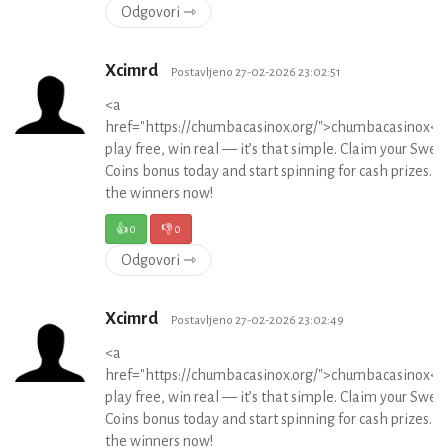
Odgovori ⇾
Xcimrd
Postavljeno 27-02-2026 23:02:51
<a
href="https://chumbacasinox.org/">chumbacasinox</
play free, win real — it’s that simple. Claim your Swee
Coins bonus today and start spinning for cash prizes. Jo
the winners now!
👍
0
👎
0
Odgovori ⇾
Xcimrd
Postavljeno 27-02-2026 23:02:49
<a
href="https://chumbacasinox.org/">chumbacasinox</
play free, win real — it’s that simple. Claim your Swee
Coins bonus today and start spinning for cash prizes. Jo
the winners now!