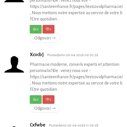
personnalisГ©e : venez nous voir -
https://santeenfrance.fr/pages/testcovidpharmacie/p
, Nous mettons notre expertise au service de votre bie
ГЄtre quotidien .
👍
0
👎
0
Odgovori ⇾
Xcvcbj
Postavljeno 09-04-2026 09:05:39
Pharmacie moderne, conseils experts et attention
personnalisГ©e : venez nous voir -
https://santeenfrance.fr/pages/testcovidpharmacie/p
, Nous mettons notre expertise au service de votre bie
ГЄtre quotidien .
👍
0
👎
0
Odgovori ⇾
Cxfwbe
Postavljeno 02-04-2026 11:09:28