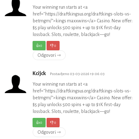
Your winning run starts at <a
href="https://draftkingsus.org/draftkings-slots-vs-
betmgm/">kings maxxwins</a> Casino. New offer:
$5 play unlocks 500 spins + up to $1K first-day
lossback. Slots, roulette, blackjack—go!
👍
0
👎
0
Odgovori ⇾
Kcijck
Postavljeno 03-03-2026 19:06:03
Your winning run starts at <a
href="https://draftkingsus.org/draftkings-slots-vs-
betmgm/">kings maxxwins</a> Casino. New offer:
$5 play unlocks 500 spins + up to $1K first-day
lossback. Slots, roulette, blackjack—go!
👍
0
👎
0
Odgovori ⇾