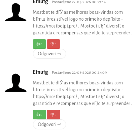
Efnufg
Postavljeno 22-03-2026 00:27:14
Mostbet te dГЎ as melhores boas-vindas com
bГґnus irresistГ­vel logo no primeiro depГіsito -
https://mostbetpt.pro/ , Mostbet вЂ“ diversГЈo
garantida e recompensas que vГЈo te surpreender .
👍
0
👎
0
Odgovori ⇾
Efnufg
Postavljeno 22-03-2026 00:27:09
Mostbet te dГЎ as melhores boas-vindas com
bГґnus irresistГ­vel logo no primeiro depГіsito -
https://mostbetpt.pro/ , Mostbet вЂ“ diversГЈo
garantida e recompensas que vГЈo te surpreender .
👍
0
👎
0
Odgovori ⇾