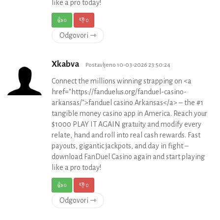
like a pro today!
👍
0
👎
0
Odgovori ⇾
Xkabva
Postavljeno 10-03-2026 23:50:24
Connect the millions winning strapping on <a
href="https://fanduelus.org/fanduel-casino-
arkansas/">fanduel casino Arkansas</a> – the #1
tangible money casino app in America. Reach your
$1000 PLAY IT AGAIN gratuity and modify every
relate, hand and roll into real cash rewards. Fast
payouts, gigantic jackpots, and day in fight –
download FanDuel Casino again and start playing
like a pro today!
👍
0
👎
0
Odgovori ⇾