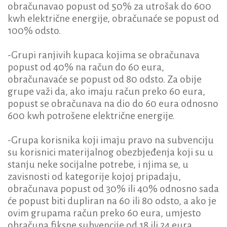
obračunavao popust od 50% za utrošak do 600
kwh električne energije, obračunaće se popust od
100% odsto.
-Grupi ranjivih kupaca kojima se obračunava
popust od 40% na račun do 60 eura,
obračunavaće se popust od 80 odsto. Za obije
grupe važi da, ako imaju račun preko 60 eura,
popust se obračunava na dio do 60 eura odnosno
600 kwh potrošene električne energije.
-Grupa korisnika koji imaju pravo na subvenciju
su korisnici materijalnog obezbjeđenja koji su u
stanju neke socijalne potrebe, i njima se, u
zavisnosti od kategorije kojoj pripadaju,
obračunava popust od 30% ili 40% odnosno sada
će popust biti dupliran na 60 ili 80 odsto, a ako je
ovim grupama račun preko 60 eura, umjesto
obračuna fiksne subvencije od 18 ili 24 eura,