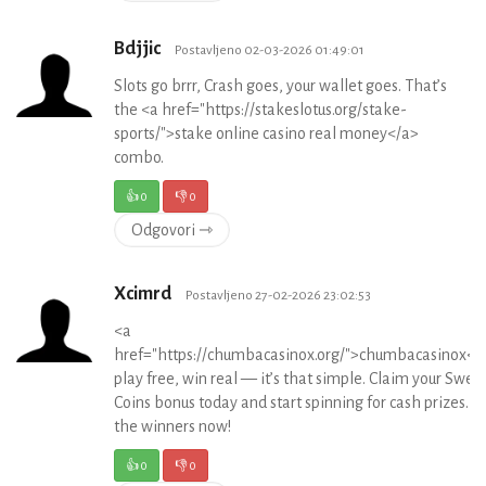
Bdjjic
Postavljeno 02-03-2026 01:49:01
Slots go brrr, Crash goes, your wallet goes. That’s
the <a href="https://stakeslotus.org/stake-
sports/">stake online casino real money</a>
combo.
👍
0
👎
0
Odgovori ⇾
Xcimrd
Postavljeno 27-02-2026 23:02:53
<a
href="https://chumbacasinox.org/">chumbacasinox</
play free, win real — it’s that simple. Claim your Swee
Coins bonus today and start spinning for cash prizes. Jo
the winners now!
👍
0
👎
0