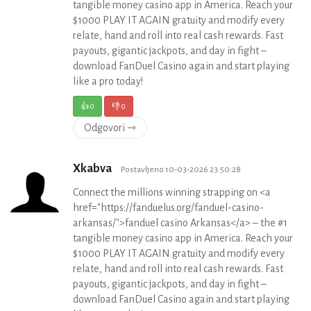
tangible money casino app in America. Reach your
$1000 PLAY IT AGAIN gratuity and modify every
relate, hand and roll into real cash rewards. Fast
payouts, gigantic jackpots, and day in fight –
download FanDuel Casino again and start playing
like a pro today!
👍
0
👎
0
Odgovori ⇾
Xkabva
Postavljeno 10-03-2026 23:50:28
Connect the millions winning strapping on <a
href="https://fanduelus.org/fanduel-casino-
arkansas/">fanduel casino Arkansas</a> – the #1
tangible money casino app in America. Reach your
$1000 PLAY IT AGAIN gratuity and modify every
relate, hand and roll into real cash rewards. Fast
payouts, gigantic jackpots, and day in fight –
download FanDuel Casino again and start playing