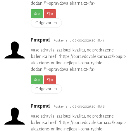
dodani/">opravdovalekarna.cz</a>
👍
0
👎
0
Odgovori ⇾
Pmcpmd
Postavljeno 06-03-2026 20:18:41
Vase zdravi si zaslouzi kvalitu, ne predrazene
baleni<a href="https://opravdovalekarna.cz/koupit-
aldactone-online-nejlepsi-cena-rychle-
dodani/">opravdovalekarna.cz</a>
👍
0
👎
0
Odgovori ⇾
Pmcpmd
Postavljeno 06-03-2026 20:18:36
Vase zdravi si zaslouzi kvalitu, ne predrazene
baleni<a href="https://opravdovalekarna.cz/koupit-
aldactone-online-nejlepsi-cena-rychle-