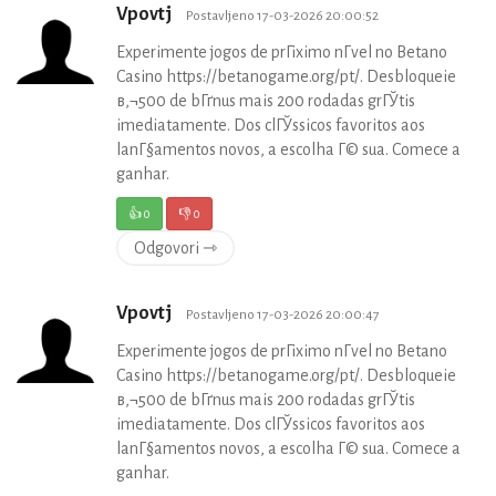
Vpovtj
Postavljeno 17-03-2026 20:00:52
Experimente jogos de prГіximo nГ­vel no Betano
Casino https://betanogame.org/pt/. Desbloqueie
в‚¬500 de bГґnus mais 200 rodadas grГЎtis
imediatamente. Dos clГЎssicos favoritos aos
lanГ§amentos novos, a escolha Г© sua. Comece a
ganhar.
👍
0
👎
0
Odgovori ⇾
Vpovtj
Postavljeno 17-03-2026 20:00:47
Experimente jogos de prГіximo nГ­vel no Betano
Casino https://betanogame.org/pt/. Desbloqueie
в‚¬500 de bГґnus mais 200 rodadas grГЎtis
imediatamente. Dos clГЎssicos favoritos aos
lanГ§amentos novos, a escolha Г© sua. Comece a
ganhar.