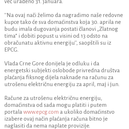
već urađeno 31. januara.
''Na ovaj nači želimo da nagradimo naše redovne
kupce tako će sva domaćinstva koja 30. aprila ne
budu imala dugovanja postati članovi „Zlatnog
tima“ i dobiti popust u visini od 13 odsto na
obračunatu aktivnu energiju'', saopštili su iz
EPCG.
Vlada Crne Gore donijela je odluku i da
energetski subjekti oslobode privredna društva
plaćanja fiksnog dijela naknade na računu za
utrošenu električnu energiju za april, maj i jun.
Račune za utrošenu električnu energiju,
domaćinstva od sada mogu platiti i putem
portala
www.epcg.com
a ukoliko domaćinstvo
izabere ovaj način plaćanja računa bitno je
naglasiti da nema naplate provizije.