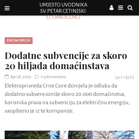
UMJESTO UVODNIKA
SV. PETAR CETINJSKI:
"O, CRNOGORCI"
EKONOMIJA
Dodatne subvencije za skoro
20 hiljada domaćinstava
Apr 28, 2020
119 Komentara
(
411
riječi)
Elektroprivreda Crne Gore donijela je odluku da
dodatno subvencioniše skoro 20.000 domaćinstva,
korisnika prava na subvenciju za električnu energiju,
saopšteno je iz te kompanije.