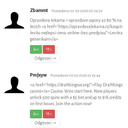
Zbammt
Postavljeno 07-03-2026 00:34:50
Opravdova lekarna = opravdove uspory az 80 % na
lecich <a href="https://opravdovalekarna.cz/koupit-
levitu-nejlepsi-cena-online-bez-predpisu/">Levitra
generikum</a>
👍
0
👎
0
Odgovori ⇾
Pmjxyw
Postavljeno 03-03-2026 23:34:44
<a href="https://draftkingsus.org/">Play DraftKings
casino</a> Casino: Wins start here. New players
unlock 500 spins with a $5 bet and up to $1K credits
on first losses. Join the action now!
👍
0
👎
0
Odgovori ⇾