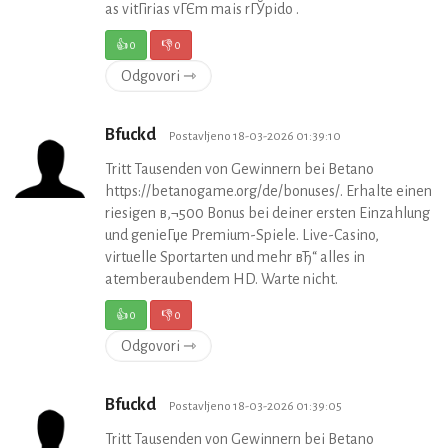
as vitГіrias vГЄm mais rГЎpido .
👍
0
👎
0
Odgovori ⇾
Bfuckd
Postavljeno 18-03-2026 01:39:10
Tritt Tausenden von Gewinnern bei Betano
https://betanogame.org/de/bonuses/. Erhalte einen
riesigen в‚¬500 Bonus bei deiner ersten Einzahlung
und genieГџe Premium-Spiele. Live-Casino,
virtuelle Sportarten und mehr вЂ“ alles in
atemberaubendem HD. Warte nicht.
👍
0
👎
0
Odgovori ⇾
Bfuckd
Postavljeno 18-03-2026 01:39:05
Tritt Tausenden von Gewinnern bei Betano