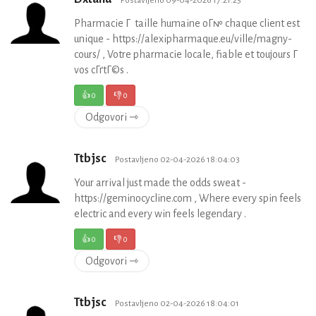
Postavljeno 09-04-2026 17:21:25
Pharmacie Г taille humaine oГ№ chaque client est
unique - https://alexipharmaque.eu/ville/magny-
cours/ , Votre pharmacie locale, fiable et toujours Г
vos cГґtГ©s .
👍
0
👎
0
Odgovori ⇾
Ttbjsc
Postavljeno 02-04-2026 18:04:03
Your arrival just made the odds sweat -
https://geminocycline.com , Where every spin feels
electric and every win feels legendary .
👍
0
👎
0
Odgovori ⇾
Ttbjsc
Postavljeno 02-04-2026 18:04:01