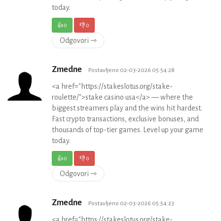
today.
👍
0
👎
0
Odgovori ⇾
Zmedne
Postavljeno 02-03-2026 05:54:28
<a href="https://stakeslotus.org/stake-
roulette/">stake casino usa</a> — where the
biggest streamers play and the wins hit hardest.
Fast crypto transactions, exclusive bonuses, and
thousands of top-tier games. Level up your game
today.
👍
0
👎
0
Odgovori ⇾
Zmedne
Postavljeno 02-03-2026 05:54:23
<a href="https://stakeslotus.org/stake-