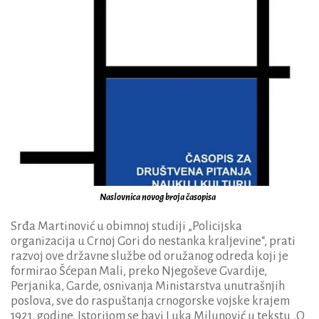
Naslovnica novog broja časopisa
Srđa Martinović u obimnoj studiji „Policijska
organizacija u Crnoj Gori do nestanka kraljevine“, prati
razvoj ove državne službe od oružanog odreda koji je
formirao Šćepan Mali, preko Njegoševe Gvardije,
Perjanika, Garde, osnivanja Ministarstva unutrašnjih
poslova, sve do raspuštanja crnogorske vojske krajem
1921. godine. Istorijom se bavi Luka Milunović u tekstu „O