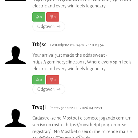
electric and every win feels legendary .
👍
0
👎
0
Odgovori ⇾
Ttbjsc
Postavljeno 02-04-2026 18:03:56
Your arrival just made the odds sweat -
https://geminocycline.com , Where every spin feels
electric and every win feels legendary .
👍
0
👎
0
Odgovori ⇾
Trvqji
Postavljeno 22-03-2026 04:22:21
Cadastre-se no Mostbet e comece jogando com um
sorriso no rosto - https://mostbetpt.pro/como-se-
registrar/ , No Mostbet o seu dinheiro rende mais e