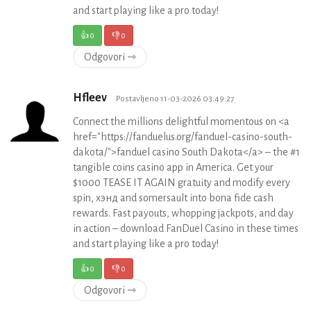
and start playing like a pro today!
👍
0
👎
0
Odgovori ⇾
Hfleev
Postavljeno 11-03-2026 03:49:27
Connect the millions delightful momentous on <a
href="https://fanduelus.org/fanduel-casino-south-
dakota/">fanduel casino South Dakota</a> – the #1
tangible coins casino app in America. Get your
$1000 TEASE IT AGAIN gratuity and modify every
spin, хэнд and somersault into bona fide cash
rewards. Fast payouts, whopping jackpots, and day
in action – download FanDuel Casino in these times
and start playing like a pro today!
👍
0
👎
0
Odgovori ⇾