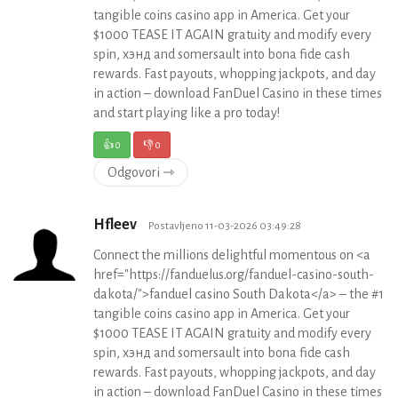
tangible coins casino app in America. Get your
$1000 TEASE IT AGAIN gratuity and modify every
spin, хэнд and somersault into bona fide cash
rewards. Fast payouts, whopping jackpots, and day
in action – download FanDuel Casino in these times
and start playing like a pro today!
👍
0
👎
0
Odgovori ⇾
Hfleev
Postavljeno 11-03-2026 03:49:28
Connect the millions delightful momentous on <a
href="https://fanduelus.org/fanduel-casino-south-
dakota/">fanduel casino South Dakota</a> – the #1
tangible coins casino app in America. Get your
$1000 TEASE IT AGAIN gratuity and modify every
spin, хэнд and somersault into bona fide cash
rewards. Fast payouts, whopping jackpots, and day
in action – download FanDuel Casino in these times