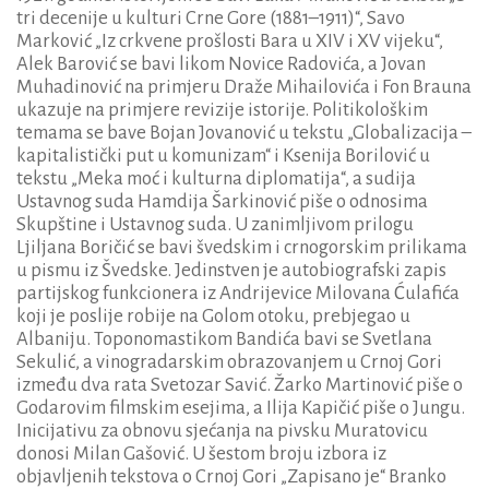
tri decenije u kulturi Crne Gore (1881–1911)“, Savo
Marković „Iz crkvene prošlosti Bara u XIV i XV vijeku“,
Alek Barović se bavi likom Novice Radovića, a Jovan
Muhadinović na primjeru Draže Mihailovića i Fon Brauna
ukazuje na primjere revizije istorije. Politikološkim
temama se bave Bojan Jovanović u tekstu „Globalizacija –
kapitalistički put u komunizam“ i Ksenija Borilović u
tekstu „Meka moć i kulturna diplomatija“, a sudija
Ustavnog suda Hamdija Šarkinović piše o odnosima
Skupštine i Ustavnog suda. U zanimljivom prilogu
Ljiljana Boričić se bavi švedskim i crnogorskim prilikama
u pismu iz Švedske. Jedinstven je autobiografski zapis
partijskog funkcionera iz Andrijevice Milovana Ćulafića
koji je poslije robije na Golom otoku, prebjegao u
Albaniju. Toponomastikom Bandića bavi se Svetlana
Sekulić, a vinogradarskim obrazovanjem u Crnoj Gori
između dva rata Svetozar Savić. Žarko Martinović piše o
Godarovim filmskim esejima, a Ilija Kapičić piše o Jungu.
Inicijativu za obnovu sjećanja na pivsku Muratovicu
donosi Milan Gašović. U šestom broju izbora iz
objavljenih tekstova o Crnoj Gori „Zapisano je“ Branko