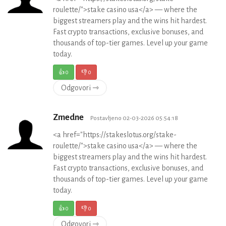
roulette/">stake casino usa</a> — where the
biggest streamers play and the wins hit hardest.
Fast crypto transactions, exclusive bonuses, and
thousands of top-tier games. Level up your game
today.
👍
0
👎
0
Odgovori ⇾
Zmedne
Postavljeno 02-03-2026 05:54:18
<a href="https://stakeslotus.org/stake-
roulette/">stake casino usa</a> — where the
biggest streamers play and the wins hit hardest.
Fast crypto transactions, exclusive bonuses, and
thousands of top-tier games. Level up your game
today.
👍
0
👎
0
Odgovori ⇾