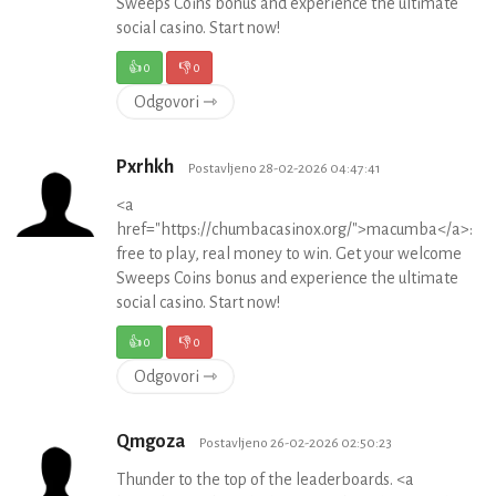
Sweeps Coins bonus and experience the ultimate
social casino. Start now!
👍
0
👎
0
Odgovori ⇾
Pxrhkh
Postavljeno 28-02-2026 04:47:41
<a
href="https://chumbacasinox.org/">macumba</a>:
free to play, real money to win. Get your welcome
Sweeps Coins bonus and experience the ultimate
social casino. Start now!
👍
0
👎
0
Odgovori ⇾
Qmgoza
Postavljeno 26-02-2026 02:50:23
Thunder to the top of the leaderboards. <a