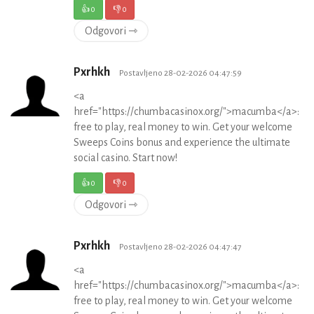
👍
0
👎
0
Odgovori ⇾
Pxrhkh
Postavljeno 28-02-2026 04:47:59
<a
href="https://chumbacasinox.org/">macumba</a>:
free to play, real money to win. Get your welcome
Sweeps Coins bonus and experience the ultimate
social casino. Start now!
👍
0
👎
0
Odgovori ⇾
Pxrhkh
Postavljeno 28-02-2026 04:47:47
<a
href="https://chumbacasinox.org/">macumba</a>:
free to play, real money to win. Get your welcome