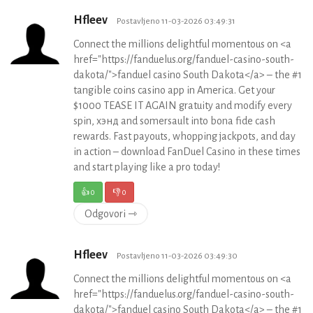
Hfleev
Postavljeno 11-03-2026 03:49:31
Connect the millions delightful momentous on <a
href="https://fanduelus.org/fanduel-casino-south-
dakota/">fanduel casino South Dakota</a> – the #1
tangible coins casino app in America. Get your
$1000 TEASE IT AGAIN gratuity and modify every
spin, хэнд and somersault into bona fide cash
rewards. Fast payouts, whopping jackpots, and day
in action – download FanDuel Casino in these times
and start playing like a pro today!
👍
0
👎
0
Odgovori ⇾
Hfleev
Postavljeno 11-03-2026 03:49:30
Connect the millions delightful momentous on <a
href="https://fanduelus.org/fanduel-casino-south-
dakota/">fanduel casino South Dakota</a> – the #1