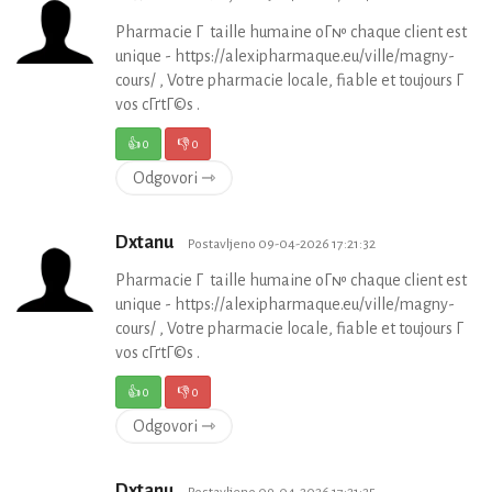
Pharmacie Г taille humaine oГ№ chaque client est
unique - https://alexipharmaque.eu/ville/magny-
cours/ , Votre pharmacie locale, fiable et toujours Г
vos cГґtГ©s .
👍
0
👎
0
Odgovori ⇾
Dxtanu
Postavljeno 09-04-2026 17:21:32
Pharmacie Г taille humaine oГ№ chaque client est
unique - https://alexipharmaque.eu/ville/magny-
cours/ , Votre pharmacie locale, fiable et toujours Г
vos cГґtГ©s .
👍
0
👎
0
Odgovori ⇾
Dxtanu