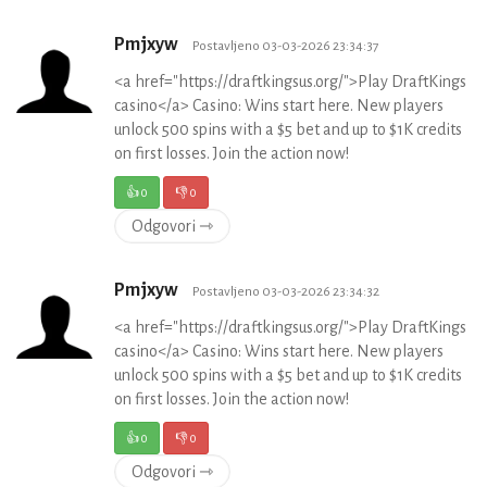
Pmjxyw
Postavljeno 03-03-2026 23:34:37
<a href="https://draftkingsus.org/">Play DraftKings
casino</a> Casino: Wins start here. New players
unlock 500 spins with a $5 bet and up to $1K credits
on first losses. Join the action now!
👍
0
👎
0
Odgovori ⇾
Pmjxyw
Postavljeno 03-03-2026 23:34:32
<a href="https://draftkingsus.org/">Play DraftKings
casino</a> Casino: Wins start here. New players
unlock 500 spins with a $5 bet and up to $1K credits
on first losses. Join the action now!
👍
0
👎
0
Odgovori ⇾