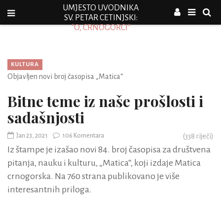
UMJESTO UVODNIKA
SV. PETAR CETINJSKI:
"O, CRNOGORCI"
KULTURA
Objavljen novi broj časopisa „Matica“
Bitne teme iz naše prošlosti i
sadašnjosti
Jan 23, 2021
106 Komentara
(
338
riječi)
Iz štampe je izašao novi 84. broj časopisa za društvena
pitanja, nauku i kulturu, „Matica“, koji izdaje Matica
crnogorska. Na 760 strana publikovano je više
interesantnih priloga.