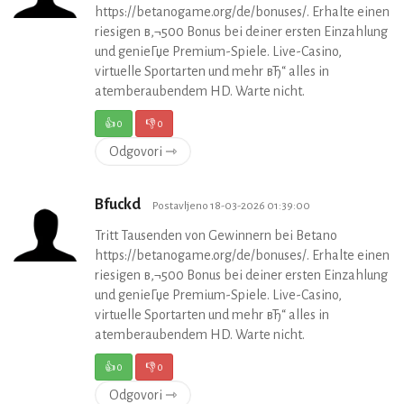
https://betanogame.org/de/bonuses/. Erhalte einen
riesigen в‚¬500 Bonus bei deiner ersten Einzahlung
und genieГџe Premium-Spiele. Live-Casino,
virtuelle Sportarten und mehr вЂ“ alles in
atemberaubendem HD. Warte nicht.
👍
0
👎
0
Odgovori ⇾
Bfuckd
Postavljeno 18-03-2026 01:39:00
Tritt Tausenden von Gewinnern bei Betano
https://betanogame.org/de/bonuses/. Erhalte einen
riesigen в‚¬500 Bonus bei deiner ersten Einzahlung
und genieГџe Premium-Spiele. Live-Casino,
virtuelle Sportarten und mehr вЂ“ alles in
atemberaubendem HD. Warte nicht.
👍
0
👎
0
Odgovori ⇾