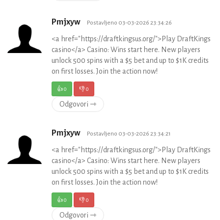
Pmjxyw
Postavljeno 03-03-2026 23:34:26
<a href="https://draftkingsus.org/">Play DraftKings
casino</a> Casino: Wins start here. New players
unlock 500 spins with a $5 bet and up to $1K credits
on first losses. Join the action now!
👍
0
👎
0
Odgovori ⇾
Pmjxyw
Postavljeno 03-03-2026 23:34:21
<a href="https://draftkingsus.org/">Play DraftKings
casino</a> Casino: Wins start here. New players
unlock 500 spins with a $5 bet and up to $1K credits
on first losses. Join the action now!
👍
0
👎
0
Odgovori ⇾