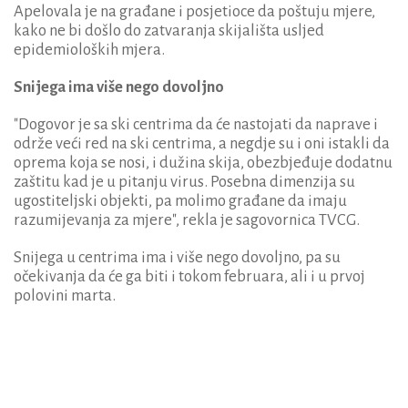
Apelovala je na građane i posjetioce da poštuju mjere,
kako ne bi došlo do zatvaranja skijališta usljed
epidemioloških mjera.
Snijega ima više nego dovoljno
"Dogovor je sa ski centrima da će nastojati da naprave i
održe veći red na ski centrima, a negdje su i oni istakli da
oprema koja se nosi, i dužina skija, obezbjeđuje dodatnu
zaštitu kad je u pitanju virus. Posebna dimenzija su
ugostiteljski objekti, pa molimo građane da imaju
razumijevanja za mjere", rekla je sagovornica TVCG.
Snijega u centrima ima i više nego dovoljno, pa su
očekivanja da će ga biti i tokom februara, ali i u prvoj
polovini marta.