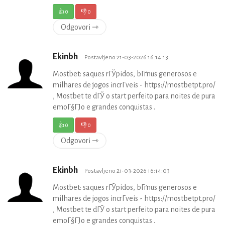
👍
0
👎
0
Odgovori ⇾
Ekinbh
Postavljeno 21-03-2026 16:14:13
Mostbet: saques rГЎpidos, bГґnus generosos e
milhares de jogos incrГ­veis - https://mostbetpt.pro/
, Mostbet te dГЎ o start perfeito para noites de pura
emoГ§ГЈo e grandes conquistas .
👍
0
👎
0
Odgovori ⇾
Ekinbh
Postavljeno 21-03-2026 16:14:03
Mostbet: saques rГЎpidos, bГґnus generosos e
milhares de jogos incrГ­veis - https://mostbetpt.pro/
, Mostbet te dГЎ o start perfeito para noites de pura
emoГ§ГЈo e grandes conquistas .