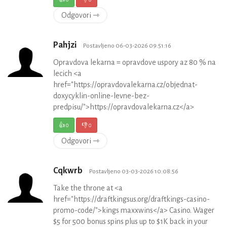
Odgovori ⇾
Pahjzi
Postavljeno 06-03-2026 09:51:16
Opravdova lekarna = opravdove uspory az 80 % na
lecich <a
href="https://opravdovalekarna.cz/objednat-
doxycyklin-online-levne-bez-
predpisu/">https://opravdovalekarna.cz</a>
👍
0
👎
0
Odgovori ⇾
Cqkwrb
Postavljeno 03-03-2026 10:08:56
Take the throne at <a
href="https://draftkingsus.org/draftkings-casino-
promo-code/">kings maxxwins</a> Casino. Wager
$5 for 500 bonus spins plus up to $1K back in your