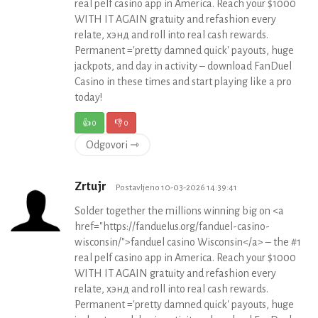
real pelf casino app in America. Reach your $1000
WITH IT AGAIN gratuity and refashion every
relate, хэнд and roll into real cash rewards.
Permanent ='pretty damned quick' payouts, huge
jackpots, and day in activity – download FanDuel
Casino in these times and start playing like a pro
today!
👍
0
👎
0
Odgovori ⇾
Zrtujr
Postavljeno 10-03-2026 14:39:41
Solder together the millions winning big on <a
href="https://fanduelus.org/fanduel-casino-
wisconsin/">fanduel casino Wisconsin</a> – the #1
real pelf casino app in America. Reach your $1000
WITH IT AGAIN gratuity and refashion every
relate, хэнд and roll into real cash rewards.
Permanent ='pretty damned quick' payouts, huge