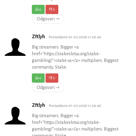
👍
0
👎
0
Odgovori ⇾
Zftlyh
Postavljeno 01-03-2026 17:29:49
Big streamers. Bigger <a
href="https://stakeslotus.org/stake-
gambling/">stake us</a> multipliers. Biggest
community. Stake.
👍
0
👎
0
Odgovori ⇾
Zftlyh
Postavljeno 01-03-2026 17:29:46
Big streamers. Bigger <a
href="https://stakeslotus.org/stake-
gambling/">stake us</a> multipliers. Biggest
community. Stake.