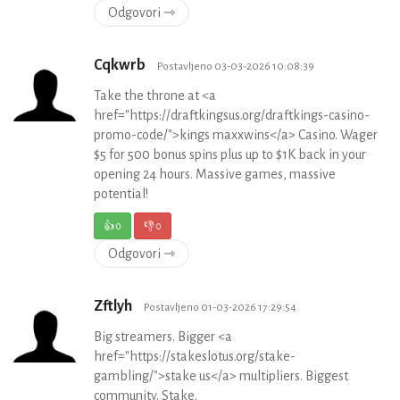
Odgovori ⇾
Cqkwrb
Postavljeno 03-03-2026 10:08:39
Take the throne at <a
href="https://draftkingsus.org/draftkings-casino-
promo-code/">kings maxxwins</a> Casino. Wager
$5 for 500 bonus spins plus up to $1K back in your
opening 24 hours. Massive games, massive
potential!
👍
0
👎
0
Odgovori ⇾
Zftlyh
Postavljeno 01-03-2026 17:29:54
Big streamers. Bigger <a
href="https://stakeslotus.org/stake-
gambling/">stake us</a> multipliers. Biggest
community. Stake.