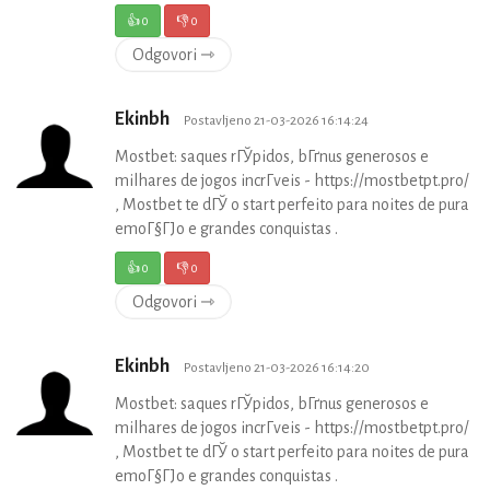
👍
0
👎
0
Odgovori ⇾
Ekinbh
Postavljeno 21-03-2026 16:14:24
Mostbet: saques rГЎpidos, bГґnus generosos e
milhares de jogos incrГ­veis - https://mostbetpt.pro/
, Mostbet te dГЎ o start perfeito para noites de pura
emoГ§ГЈo e grandes conquistas .
👍
0
👎
0
Odgovori ⇾
Ekinbh
Postavljeno 21-03-2026 16:14:20
Mostbet: saques rГЎpidos, bГґnus generosos e
milhares de jogos incrГ­veis - https://mostbetpt.pro/
, Mostbet te dГЎ o start perfeito para noites de pura
emoГ§ГЈo e grandes conquistas .