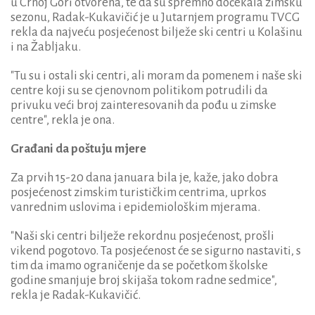
u Crnoj Gori otvorena, te da su spremno dočekala zimsku
sezonu, Radak-Kukavičić je u Jutarnjem programu TVCG
rekla da najveću posjećenost bilježe ski centri u Kolašinu
i na Žabljaku.
"Tu su i ostali ski centri, ali moram da pomenem i naše ski
centre koji su se cjenovnom politikom potrudili da
privuku veći broj zainteresovanih da pođu u zimske
centre", rekla je ona.
Građani da poštuju mjere
Za prvih 15-20 dana januara bila je, kaže, jako dobra
posjećenost zimskim turističkim centrima, uprkos
vanrednim uslovima i epidemiološkim mjerama.
"Naši ski centri bilježe rekordnu posjećenost, prošli
vikend pogotovo. Ta posjećenost će se sigurno nastaviti, s
tim da imamo ograničenje da se početkom školske
godine smanjuje broj skijaša tokom radne sedmice",
rekla je Radak-Kukavičić.