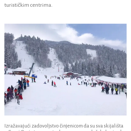
turističkim centrima.
Izražavajući zadovoljstvo činjenicom da su sva skijališta