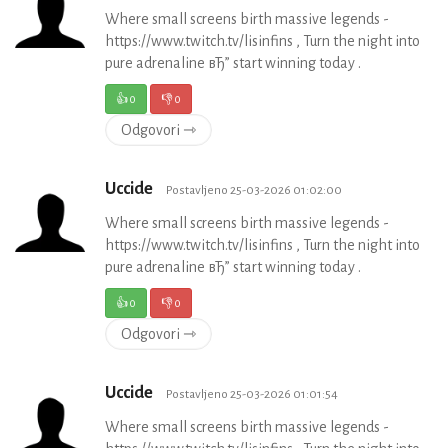
Where small screens birth massive legends -
https://www.twitch.tv/lisinfins , Turn the night into
pure adrenaline вЂ” start winning today .
👍
0
👎
0
Odgovori ⇾
Uccide
Postavljeno 25-03-2026 01:02:00
Where small screens birth massive legends -
https://www.twitch.tv/lisinfins , Turn the night into
pure adrenaline вЂ” start winning today .
👍
0
👎
0
Odgovori ⇾
Uccide
Postavljeno 25-03-2026 01:01:54
Where small screens birth massive legends -