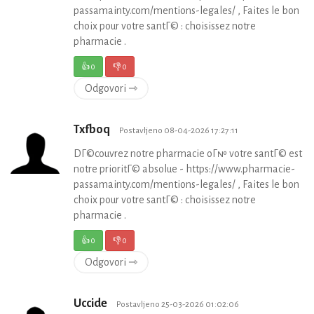
passamainty.com/mentions-legales/ , Faites le bon
choix pour votre santГ© : choisissez notre
pharmacie .
👍
0
👎
0
Odgovori ⇾
Txfboq
Postavljeno 08-04-2026 17:27:11
DГ©couvrez notre pharmacie oГ№ votre santГ© est
notre prioritГ© absolue - https://www.pharmacie-
passamainty.com/mentions-legales/ , Faites le bon
choix pour votre santГ© : choisissez notre
pharmacie .
👍
0
👎
0
Odgovori ⇾
Uccide
Postavljeno 25-03-2026 01:02:06