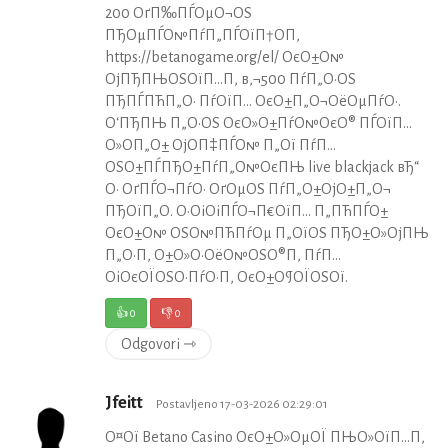
200 ОґП‰ПЃОµО¬ОЅ
ПЂОµПЃО№ПѓП„ПЃОїП†О­П‚
https://betanogame.org/el/ ОєО±О№
ОјПЂПЊОЅОїП…П‚ в‚¬500 ПѓП„О·ОЅ
ПЂПЃПЋП„О· ПѓОїП… ОєО±П„О¬ОёОµПѓО·.
О‘ПЂПЊ П„О·ОЅ ОєО»О±ПѓО№ОєО® ПЃОїП…
О»О­П„О± ОјО­П‡ПЃО№ П„Ої ПѓП…
ОЅО±ПЃПЂО±ПѓП„О№ОєПЊ live blackjack вЂ“
О· ОґПЃО¬ПѓО· ОґОµОЅ ПѓП„О±ОјО±П„О¬
ПЂОїП„О­. О•ОіОіПЃО¬П€ОїП… П„ПЋПЃО±
ОєО±О№ ОЅО№ПЋПѓОµ П„ОїОЅ ПЂО±О»ОјПЊ
П„О·П‚ О±О»О·ОёО№ОЅО®П‚ ПѓП…
ОіОєОЇОЅО·ПѓО·П‚ ОєО±О¶ОЇОЅОї.
👍
0
👎
0
Odgovori ⇾
Jfeitt
Postavljeno 17-03-2026 02:29:01
О¤Ої Betano Casino ОєО±О»ОµОЇ ПЊО»ОїП…П‚