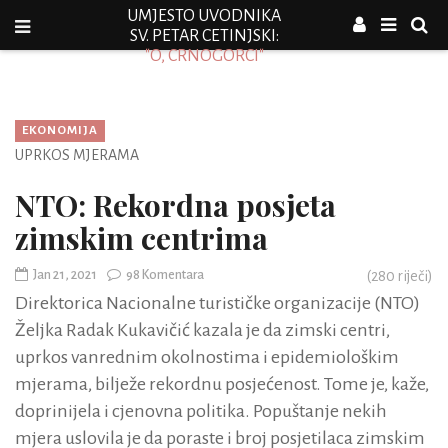
UMJESTO UVODNIKA
SV. PETAR CETINJSKI:
"O, CRNOGORCI"
EKONOMIJA
UPRKOS MJERAMA
NTO: Rekordna posjeta
zimskim centrima
Jan 21, 2021
98 Komentara
(
280
riječi)
Direktorica Nacionalne turističke organizacije (NTO)
Željka Radak Kukavičić kazala je da zimski centri,
uprkos vanrednim okolnostima i epidemiološkim
mjerama, bilježe rekordnu posjećenost. Tome je, kaže,
doprinijela i cjenovna politika. Popuštanje nekih
mjera uslovila je da poraste i broj posjetilaca zimskim