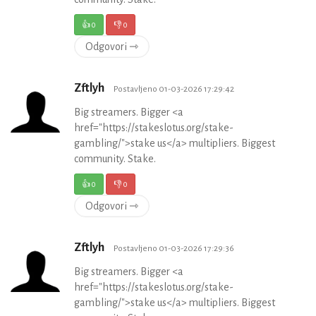
👍
0
👎
0
Odgovori ⇾
Zftlyh
Postavljeno 01-03-2026 17:29:42
Big streamers. Bigger <a
href="https://stakeslotus.org/stake-
gambling/">stake us</a> multipliers. Biggest
community. Stake.
👍
0
👎
0
Odgovori ⇾
Zftlyh
Postavljeno 01-03-2026 17:29:36
Big streamers. Bigger <a
href="https://stakeslotus.org/stake-
gambling/">stake us</a> multipliers. Biggest