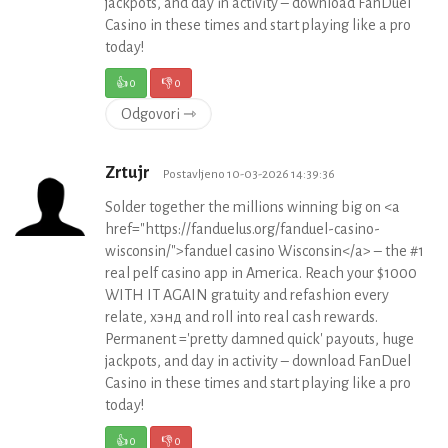
jackpots, and day in activity – download FanDuel
Casino in these times and start playing like a pro
today!
👍
0
👎
0
Odgovori ⇾
Zrtujr
Postavljeno 10-03-2026 14:39:36
Solder together the millions winning big on <a
href="https://fanduelus.org/fanduel-casino-
wisconsin/">fanduel casino Wisconsin</a> – the #1
real pelf casino app in America. Reach your $1000
WITH IT AGAIN gratuity and refashion every
relate, хэнд and roll into real cash rewards.
Permanent ='pretty damned quick' payouts, huge
jackpots, and day in activity – download FanDuel
Casino in these times and start playing like a pro
today!
👍
0
👎
0