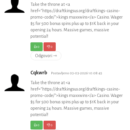
Take the throne at <a
href="https://draftkingsus.org/draftkings-casino-
promo-code/">kings maxxwins</a> Casino. Wager
$5 for 500 bonus spins plus up to $1K back in your
opening 24 hours. Massive games, massive
potential!
👍
0
👎
0
Odgovori ⇾
Cqkwrb
Postavljeno 03-03-2026 10:08:45
Take the throne at <a
href="https://draftkingsus.org/draftkings-casino-
promo-code/">kings maxxwins</a> Casino. Wager
$5 for 500 bonus spins plus up to $1K back in your
opening 24 hours. Massive games, massive
potential!
👍
0
👎
0