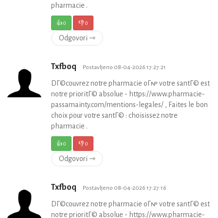
pharmacie .
👍
0
👎
0
Odgovori ⇾
Txfboq
Postavljeno 08-04-2026 17:27:21
DГ©couvrez notre pharmacie oГ№ votre santГ© est
notre prioritГ© absolue - https://www.pharmacie-
passamainty.com/mentions-legales/ , Faites le bon
choix pour votre santГ© : choisissez notre
pharmacie .
👍
0
👎
0
Odgovori ⇾
Txfboq
Postavljeno 08-04-2026 17:27:16
DГ©couvrez notre pharmacie oГ№ votre santГ© est
notre prioritГ© absolue - https://www.pharmacie-