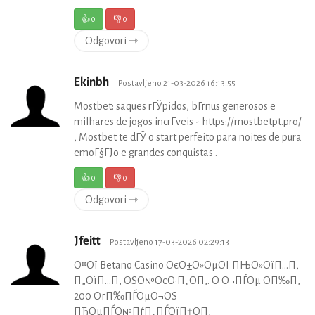
👍
0
👎
0
Odgovori ⇾
Ekinbh
Postavljeno 21-03-2026 16:13:55
Mostbet: saques rГЎpidos, bГґnus generosos e
milhares de jogos incrГ­veis - https://mostbetpt.pro/
, Mostbet te dГЎ o start perfeito para noites de pura
emoГ§ГЈo e grandes conquistas .
👍
0
👎
0
Odgovori ⇾
Jfeitt
Postavljeno 17-03-2026 02:29:13
О¤Ої Betano Casino ОєО±О»ОµОЇ ПЊО»ОїП…П‚
П„ОїП…П‚ ОЅО№ОєО·П„О­П‚. О О¬ПЃОµ О­П‰П‚
200 ОґП‰ПЃОµО¬ОЅ
ПЂОµПЃО№ПѓП„ПЃОїП†О­П‚