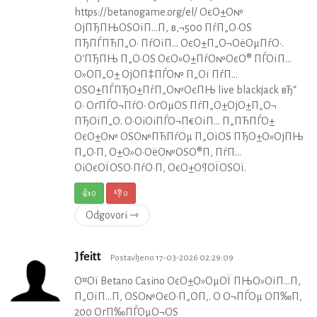
https://betanogame.org/el/ ОєО±О№
ОјПЂПЊОЅОїП…П‚ в‚¬500 ПѓП„О·ОЅ
ПЂПЃПЋП„О· ПѓОїП… ОєО±П„О¬ОёОµПѓО·.
О‘ПЂПЊ П„О·ОЅ ОєО»О±ПѓО№ОєО® ПЃОїП…
О»О­П„О± ОјО­П‡ПЃО№ П„Ої ПѓП…
ОЅО±ПЃПЂО±ПѓП„О№ОєПЊ live blackjack вЂ“
О· ОґПЃО¬ПѓО· ОґОµОЅ ПѓП„О±ОјО±П„О¬
ПЂОїП„О­. О•ОіОіПЃО¬П€ОїП… П„ПЋПЃО±
ОєО±О№ ОЅО№ПЋПѓОµ П„ОїОЅ ПЂО±О»ОјПЊ
П„О·П‚ О±О»О·ОёО№ОЅО®П‚ ПѓП…
ОіОєОЇОЅО·ПѓО·П‚ ОєО±О¶ОЇОЅОї.
👍
0
👎
0
Odgovori ⇾
Jfeitt
Postavljeno 17-03-2026 02:29:09
О¤Ої Betano Casino ОєО±О»ОµОЇ ПЊО»ОїП…П‚
П„ОїП…П‚ ОЅО№ОєО·П„О­П‚. О О¬ПЃОµ О­П‰П‚
200 ОґП‰ПЃОµО¬ОЅ