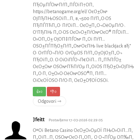
ПЂОµПЃО№ПѓП„ПЃОїП†О­П‚
https://betanogame.org/el/ ОєО±О№
ОјПЂПЊОЅОїП…П‚ в‚¬500 ПѓП„О·ОЅ
ПЂПЃПЋП„О· ПѓОїП… ОєО±П„О¬ОёОµПѓО·.
О‘ПЂПЊ П„О·ОЅ ОєО»О±ПѓО№ОєО® ПЃОїП…
О»О­П„О± ОјО­П‡ПЃО№ П„Ої ПѓП…
ОЅО±ПЃПЂО±ПѓП„О№ОєПЊ live blackjack вЂ“
О· ОґПЃО¬ПѓО· ОґОµОЅ ПѓП„О±ОјО±П„О¬
ПЂОїП„О­. О•ОіОіПЃО¬П€ОїП… П„ПЋПЃО±
ОєО±О№ ОЅО№ПЋПѓОµ П„ОїОЅ ПЂО±О»ОјПЊ
П„О·П‚ О±О»О·ОёО№ОЅО®П‚ ПѓП…
ОіОєОЇОЅО·ПѓО·П‚ ОєО±О¶ОЇОЅОї.
👍
0
👎
0
Odgovori ⇾
Jfeitt
Postavljeno 17-03-2026 02:29:05
О¤Ої Betano Casino ОєО±О»ОµОЇ ПЊО»ОїП…П‚
П„ОїП…П‚ ОЅО№ОєО·П„О­П‚. О О¬ПЃОµ О­П‰П‚