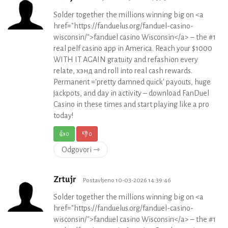
Solder together the millions winning big on <a
href="https://fanduelus.org/fanduel-casino-
wisconsin/">fanduel casino Wisconsin</a> – the #1
real pelf casino app in America. Reach your $1000
WITH IT AGAIN gratuity and refashion every
relate, хэнд and roll into real cash rewards.
Permanent ='pretty damned quick' payouts, huge
jackpots, and day in activity – download FanDuel
Casino in these times and start playing like a pro
today!
👍
0
👎
0
Odgovori ⇾
Zrtujr
Postavljeno 10-03-2026 14:39:46
Solder together the millions winning big on <a
href="https://fanduelus.org/fanduel-casino-
wisconsin/">fanduel casino Wisconsin</a> – the #1