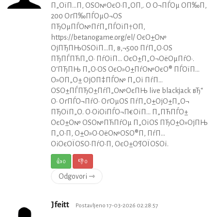
П„ОїП…П‚ ОЅО№ОєО·П„О­П‚. О О¬ПЃОµ О­П‰П‚
200 ОґП‰ПЃОµО¬ОЅ
ПЂОµПЃО№ПѓП„ПЃОїП†О­П‚
https://betanogame.org/el/ ОєО±О№
ОјПЂПЊОЅОїП…П‚ в‚¬500 ПѓП„О·ОЅ
ПЂПЃПЋП„О· ПѓОїП… ОєО±П„О¬ОёОµПѓО·.
О‘ПЂПЊ П„О·ОЅ ОєО»О±ПѓО№ОєО® ПЃОїП…
О»О­П„О± ОјО­П‡ПЃО№ П„Ої ПѓП…
ОЅО±ПЃПЂО±ПѓП„О№ОєПЊ live blackjack вЂ“
О· ОґПЃО¬ПѓО· ОґОµОЅ ПѓП„О±ОјО±П„О¬
ПЂОїП„О­. О•ОіОіПЃО¬П€ОїП… П„ПЋПЃО±
ОєО±О№ ОЅО№ПЋПѓОµ П„ОїОЅ ПЂО±О»ОјПЊ
П„О·П‚ О±О»О·ОёО№ОЅО®П‚ ПѓП…
ОіОєОЇОЅО·ПѓО·П‚ ОєО±О¶ОЇОЅОї.
👍
0
👎
0
Odgovori ⇾
Jfeitt
Postavljeno 17-03-2026 02:28:57