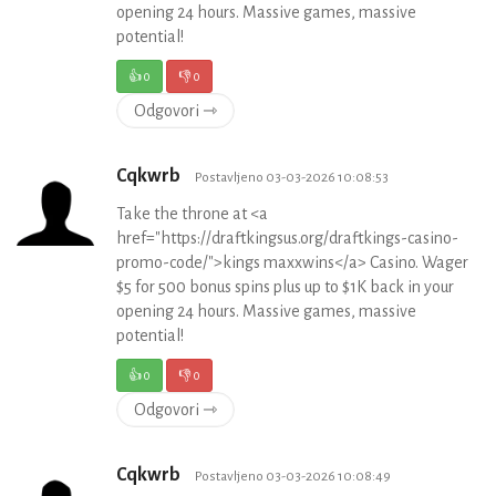
opening 24 hours. Massive games, massive
potential!
👍
0
👎
0
Odgovori ⇾
Cqkwrb
Postavljeno 03-03-2026 10:08:53
Take the throne at <a
href="https://draftkingsus.org/draftkings-casino-
promo-code/">kings maxxwins</a> Casino. Wager
$5 for 500 bonus spins plus up to $1K back in your
opening 24 hours. Massive games, massive
potential!
👍
0
👎
0
Odgovori ⇾
Cqkwrb
Postavljeno 03-03-2026 10:08:49