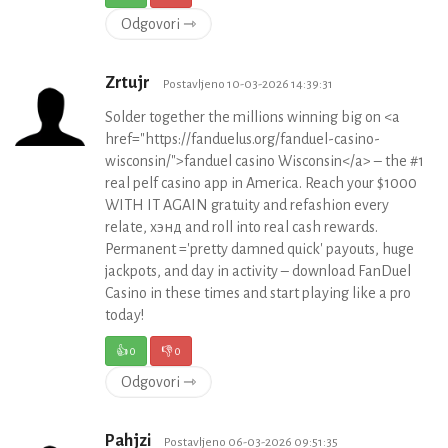
Odgovori ⇾
Zrtujr
Postavljeno 10-03-2026 14:39:31
Solder together the millions winning big on <a
href="https://fanduelus.org/fanduel-casino-
wisconsin/">fanduel casino Wisconsin</a> – the #1
real pelf casino app in America. Reach your $1000
WITH IT AGAIN gratuity and refashion every
relate, хэнд and roll into real cash rewards.
Permanent ='pretty damned quick' payouts, huge
jackpots, and day in activity – download FanDuel
Casino in these times and start playing like a pro
today!
👍
0
👎
0
Odgovori ⇾
Pahjzi
Postavljeno 06-03-2026 09:51:35