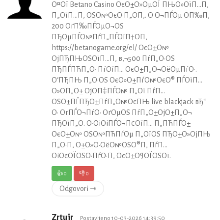
О¤Ої Betano Casino ОєО±О»ОµОЇ ПЊО»ОїП…П‚
П„ОїП…П‚ ОЅО№ОєО·П„О­П‚. О О¬ПЃОµ О­П‰П‚
200 ОґП‰ПЃОµО¬ОЅ
ПЂОµПЃО№ПѓП„ПЃОїП†О­П‚
https://betanogame.org/el/ ОєО±О№
ОјПЂПЊОЅОїП…П‚ в‚¬500 ПѓП„О·ОЅ
ПЂПЃПЋП„О· ПѓОїП… ОєО±П„О¬ОёОµПѓО·.
О‘ПЂПЊ П„О·ОЅ ОєО»О±ПѓО№ОєО® ПЃОїП…
О»О­П„О± ОјО­П‡ПЃО№ П„Ої ПѓП…
ОЅО±ПЃПЂО±ПѓП„О№ОєПЊ live blackjack вЂ“
О· ОґПЃО¬ПѓО· ОґОµОЅ ПѓП„О±ОјО±П„О¬
ПЂОїП„О­. О•ОіОіПЃО¬П€ОїП… П„ПЋПЃО±
ОєО±О№ ОЅО№ПЋПѓОµ П„ОїОЅ ПЂО±О»ОјПЊ
П„О·П‚ О±О»О·ОёО№ОЅО®П‚ ПѓП…
ОіОєОЇОЅО·ПѓО·П‚ ОєО±О¶ОЇОЅОї.
👍
0
👎
0
Odgovori ⇾
Zrtujr
Postavljeno 10-03-2026 14:39:50