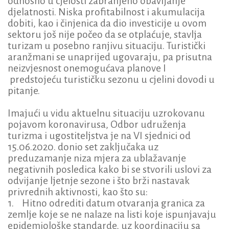
odnosno u cjelosti zabranjeno obavljanje
djelatnosti. Niska profitabilnost i akumulacija
dobiti, kao i činjenica da dio investicije u ovom
sektoru još nije počeo da se otplaćuje, stavlja
turizam u posebno ranjivu situaciju. Turistički
aranžmani se unaprijed ugovaraju, pa prisutna
neizvjesnost onemogućava planove I
predstojeću turističku sezonu u cjelini dovodi u
pitanje.
Imajući u vidu aktuelnu situaciju uzrokovanu
pojavom koronavirusa, Odbor udruženja
turizma i ugostiteljstva je na VI sjednici od
15.06.2020. donio set zaključaka uz
preduzamanje niza mjera za ublažavanje
negativnih posledica kako bi se stvorili uslovi za
odvijanje ljetnje sezone i što brži nastavak
privrednih aktivnosti, kao što su:
1. Hitno odrediti datum otvaranja granica za
zemlje koje se ne nalaze na listi koje ispunjavaju
epidemiološke standarde, uz koordinaciju sa