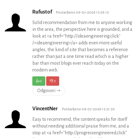
Rufustof
Postavljeno 09-07-2026 13:56:13
Solid recommendation from me to anyone working
in the area, the perspective here is grounded, and a
look at <a href="http://ideaengineering.click"
/>ideaengineering</a> adds even more useful
angles, the kind of site that becomes a reference
rather than just a one time read which is a higher
bar than most blogs ever reach today on the
modern web.
👍
0
👎
0
Odgovori ⇾
VincentNer
Postavljeno 09-07-2026 13:21:30
Easy to recommend, the content speaks for itself
without needing additional praise from me, and a
stop at <a href="http://progressengineered.click"