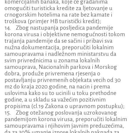
komercijalnih banaka, koje će građanima
omogućiti turisticka kredite za ljetovanje u
crnogorskim hotelima na rate bez kamate i
troškova (primjer HB turistički kredit);
14. Zbog nastupanja posljedica pandemije
korona virusa i objektivne nemogućnosti tokom
trajanja pandemije da se sačini i pribavi sva
nužna dokumentacija, preporučiti lokalnim
samoupravama i nadležnom ministarstvu da
svim privrednicima u zonama lokalnih
samouprava, Nacionalnih parkova i Morskog
dobra, produže privremena rjesenja o
postavljanju privremenih objekata vecih od 30
m2 do kraja 2020.godine, na nacin i prema
uslovima kako su to ucinili u toku prethodne
godine, a u skladu sa važećim pozitivnim
propisima (cl.19 Zakona o upravnom postupku);
15. Zbog otežanog poslovanja uzrokovanog
pandemijom korona virusa, preporučiti lokalnim
samoupravama i njihovim javnim preduzećima,
da za 30% umanje iznose lokalnih naknada za