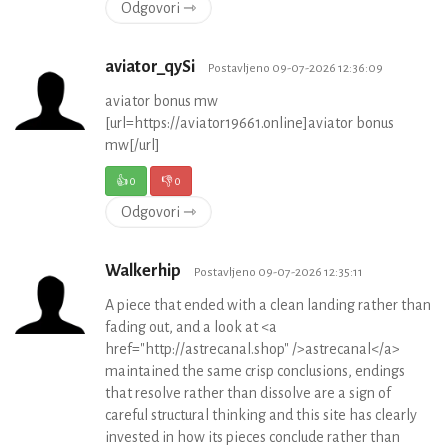
Odgovori ⇾
aviator_qySi
Postavljeno 09-07-2026 12:36:09
aviator bonus mw
[url=https://aviator19661.online]aviator bonus
mw[/url]
👍
0
👎
0
Odgovori ⇾
Walkerhip
Postavljeno 09-07-2026 12:35:11
A piece that ended with a clean landing rather than
fading out, and a look at <a
href="http://astrecanal.shop" />astrecanal</a>
maintained the same crisp conclusions, endings
that resolve rather than dissolve are a sign of
careful structural thinking and this site has clearly
invested in how its pieces conclude rather than