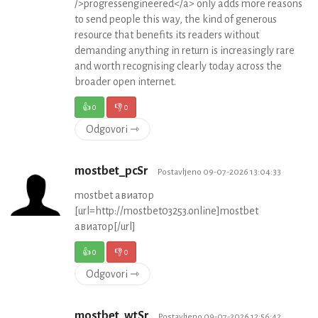
/>progressengineered</a> only adds more reasons
to send people this way, the kind of generous
resource that benefits its readers without
demanding anything in return is increasingly rare
and worth recognising clearly today across the
broader open internet.
👍
0
👎
0
Odgovori ⇾
mostbet_pcSr
Postavljeno 09-07-2026 13:04:33
mostbet авиатор
[url=http://mostbet03253.online]mostbet
авиатор[/url]
👍
0
👎
0
Odgovori ⇾
mostbet_wtSr
Postavljeno 09-07-2026 12:56:42