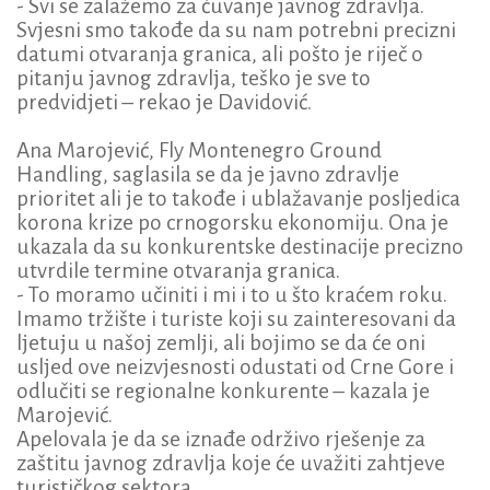
- Svi se zalažemo za čuvanje javnog zdravlja.
Svjesni smo takođe da su nam potrebni precizni
datumi otvaranja granica, ali pošto je riječ o
pitanju javnog zdravlja, teško je sve to
predvidjeti – rekao je Davidović.
Ana Marojević, Fly Montenegro Ground
Handling, saglasila se da je javno zdravlje
prioritet ali je to takođe i ublažavanje posljedica
korona krize po crnogorsku ekonomiju. Ona je
ukazala da su konkurentske destinacije precizno
utvrdile termine otvaranja granica.
- To moramo učiniti i mi i to u što kraćem roku.
Imamo tržište i turiste koji su zainteresovani da
ljetuju u našoj zemlji, ali bojimo se da će oni
usljed ove neizvjesnosti odustati od Crne Gore i
odlučiti se regionalne konkurente – kazala je
Marojević.
Apelovala je da se iznađe održivo rješenje za
zaštitu javnog zdravlja koje će uvažiti zahtjeve
turističkog sektora.