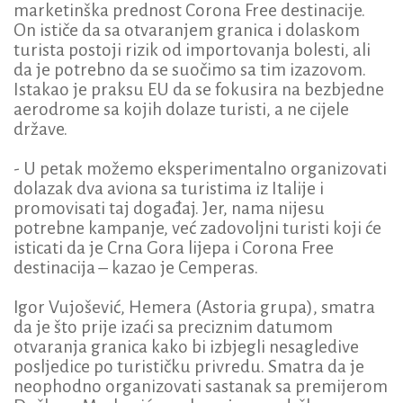
marketinška prednost Corona Free destinacije.
On ističe da sa otvaranjem granica i dolaskom
turista postoji rizik od importovanja bolesti, ali
da je potrebno da se suočimo sa tim izazovom.
Istakao je praksu EU da se fokusira na bezbjedne
aerodrome sa kojih dolaze turisti, a ne cijele
države.
- U petak možemo eksperimentalno organizovati
dolazak dva aviona sa turistima iz Italije i
promovisati taj događaj. Jer, nama nijesu
potrebne kampanje, već zadovoljni turisti koji će
isticati da je Crna Gora lijepa i Corona Free
destinacija – kazao je Cemperas.
Igor Vujošević, Hemera (Astoria grupa), smatra
da je što prije izaći sa preciznim datumom
otvaranja granica kako bi izbjegli nesagledive
posljedice po turističku privredu. Smatra da je
neophodno organizovati sastanak sa premijerom