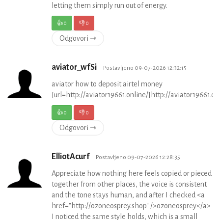
letting them simply run out of energy.
👍
0
👎
0
Odgovori ⇾
aviator_wfSi
Postavljeno 09-07-2026 12:32:15
aviator how to deposit airtel money
[url=http://aviator19661.online/]http://aviator19661.onl
👍
0
👎
0
Odgovori ⇾
ElliotAcurf
Postavljeno 09-07-2026 12:28:35
Appreciate how nothing here feels copied or pieced
together from other places, the voice is consistent
and the tone stays human, and after I checked <a
href="http://ozoneosprey.shop" />ozoneosprey</a>
I noticed the same style holds, which is a small