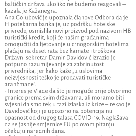
baltičkih država ukoliko ne budemo reagovali –
kazala je Kažanegra.
Ana Golubović je upoznala članove Odbora da je
Hipotekarna banka je, uz podršku hotelske
privrede, osmislila novi proizvod pod nazivom HB
turistički kredit, koji će našim građanima
omogućiti da ljetovanje u crnogorskim hotelima
plaćaju na deset rata bez kamate i troškova.
Državni sekretar Damir Davidović izrazio je
potpuno razumijevanje za zabrinutost
privrednika, jer kako kaže „u uslovima
neizvjesnosti teško je prodavati turističke
aranžmane“.
- Interes je Vlade da što je moguće prije otvorimo
granice prema svim državama, ali moramo biti
svjesni da smo tek u fazi izlaska iz krize – rekao je
Davidović koji je upozorio na potencijalnu
opasnost od drugog talasa COVID-19. Naglašava
da se jasnije smjernice EU po ovom pitanju
očekuju narednih dana.