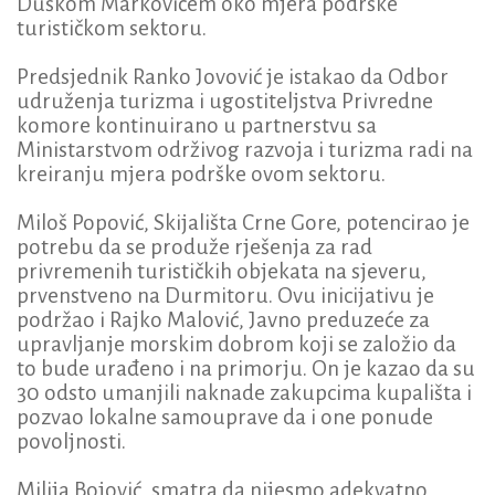
Duškom Markovićem oko mjera podrške
turističkom sektoru.
Predsjednik Ranko Jovović je istakao da Odbor
udruženja turizma i ugostiteljstva Privredne
komore kontinuirano u partnerstvu sa
Ministarstvom održivog razvoja i turizma radi na
kreiranju mjera podrške ovom sektoru.
Miloš Popović, Skijališta Crne Gore, potencirao je
potrebu da se produže rješenja za rad
privremenih turističkih objekata na sjeveru,
prvenstveno na Durmitoru. Ovu inicijativu je
podržao i Rajko Malović, Javno preduzeće za
upravljanje morskim dobrom koji se založio da
to bude urađeno i na primorju. On je kazao da su
30 odsto umanjili naknade zakupcima kupališta i
pozvao lokalne samouprave da i one ponude
povoljnosti.
Milija Bojović, smatra da nijesmo adekvatno