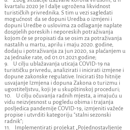
kvartalu 2020 je I dalje ugrožena likvidnost
turističkih privrednika. S tim u vezi sagledati
mogućnost da se dopuni Uredba o izmjeni i
dopuni Uredbe o uslovima za odlaganje naplate
dospjelih poreskih i neporeskih potraživanja
kojom će se propisati da se osim za potraživanja
nastalih u martu, aprilu i maju 2020. godine,
dodaju i potraživanja za jun 2020, sa plaćanjem u
24 jednake rate, od 01.01.2021.godine;
9. U cilju ublažavanja uticaja COVID-19 na
turističku privredu, analizirati i inicirati izmjene i
dopune zakonske regulative. Inicirati što hitnije
usvajanje Izmjena i dopuna Zakona o turizmu i
ugostiteljstvu, koji je u skupštinskoj proceduri;
10. U cilju očuvanja radnih mjesta, a imajuću u
vidu neizvjesnost u pogledu obima i trajanja
posljedica pandemije COVID-19, izmjeniti važeće
propise i utvrditi kategoriju "stalni sezonski
radnik";
11. Implementirati projekat „Pojednostavljenje