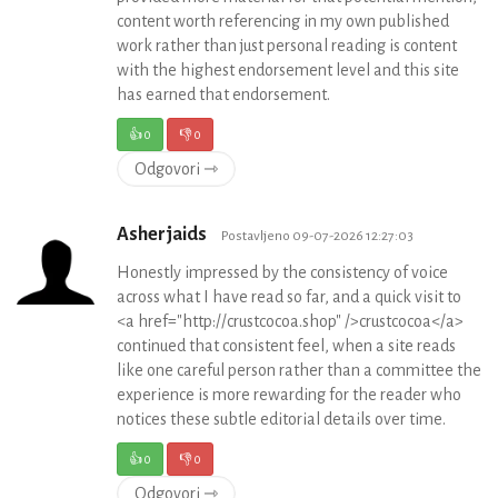
content worth referencing in my own published
work rather than just personal reading is content
with the highest endorsement level and this site
has earned that endorsement.
👍
0
👎
0
Odgovori ⇾
Asherjaids
Postavljeno 09-07-2026 12:27:03
Honestly impressed by the consistency of voice
across what I have read so far, and a quick visit to
<a href="http://crustcocoa.shop" />crustcocoa</a>
continued that consistent feel, when a site reads
like one careful person rather than a committee the
experience is more rewarding for the reader who
notices these subtle editorial details over time.
👍
0
👎
0
Odgovori ⇾