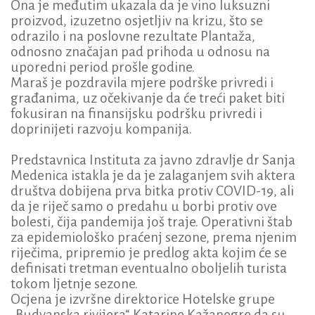
Ona je međutim ukazala da je vino luksuzni
proizvod, izuzetno osjetljiv na krizu, što se
odrazilo i na poslovne rezultate Plantaža,
odnosno značajan pad prihoda u odnosu na
uporedni period prošle godine.
Maraš je pozdravila mjere podrške privredi i
građanima, uz očekivanje da će treći paket biti
fokusiran na finansijsku podršku privredi i
doprinijeti razvoju kompanija.
Predstavnica Instituta za javno zdravlje dr Sanja
Medenica istakla je da je zalaganjem svih aktera
društva dobijena prva bitka protiv COVID-19, ali
da je riječ samo o predahu u borbi protiv ove
bolesti, čija pandemija još traje. Operativni štab
za epidemiološko praćenj sezone, prema njenim
riječima, pripremio je predlog akta kojim će se
definisati tretman eventualno oboljelih turista
tokom ljetnje sezone.
Ocjena je izvršne direktorice Hotelske grupe
„Budvanska rivijera“ Katarine Kažanegre da su