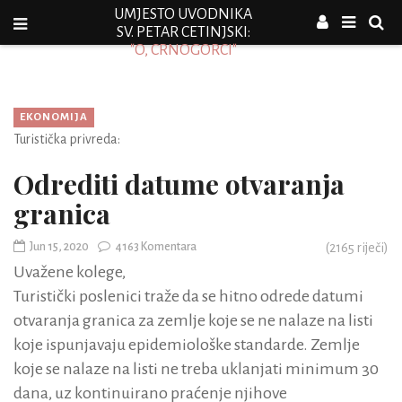
UMJESTO UVODNIKA
SV. PETAR CETINJSKI:
"O, CRNOGORCI"
EKONOMIJA
Turistička privreda:
Odrediti datume otvaranja
granica
Jun 15, 2020
4163 Komentara
(
2165
riječi)
Uvažene kolege,
Turistički poslenici traže da se hitno odrede datumi
otvaranja granica za zemlje koje se ne nalaze na listi
koje ispunjavaju epidemiološke standarde. Zemlje
koje se nalaze na listi ne treba uklanjati minimum 30
dana, uz kontinuirano praćenje njihove