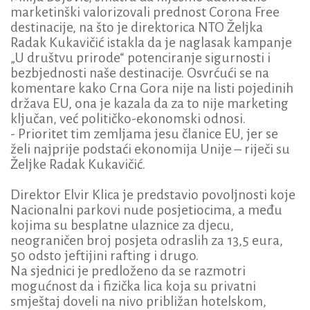
marketinški valorizovali prednost Corona Free
destinacije, na što je direktorica NTO Željka
Radak Kukavičić istakla da je naglasak kampanje
„U društvu prirode“ potenciranje sigurnosti i
bezbjednosti naše destinacije. Osvrćući se na
komentare kako Crna Gora nije na listi pojedinih
država EU, ona je kazala da za to nije marketing
ključan, već političko-ekonomski odnosi.
- Prioritet tim zemljama jesu članice EU, jer se
želi najprije podstaći ekonomija Unije – riječi su
Željke Radak Kukavičić.
Direktor Elvir Klica je predstavio povoljnosti koje
Nacionalni parkovi nude posjetiocima, a među
kojima su besplatne ulaznice za djecu,
neograničen broj posjeta odraslih za 13,5 eura,
50 odsto jeftijini rafting i drugo.
Na sjednici je predloženo da se razmotri
mogućnost da i fizička lica koja su privatni
smještaj doveli na nivo približan hotelskom,