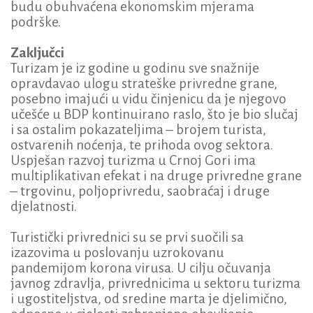
budu obuhvaćena ekonomskim mjerama
podrške.
Zaključci
Turizam je iz godine u godinu sve snažnije
opravdavao ulogu strateške privredne grane,
posebno imajući u vidu činjenicu da je njegovo
učešće u BDP kontinuirano raslo, što je bio slučaj
i sa ostalim pokazateljima – brojem turista,
ostvarenih noćenja, te prihoda ovog sektora.
Uspješan razvoj turizma u Crnoj Gori ima
multiplikativan efekat i na druge privredne grane
– trgovinu, poljoprivredu, saobraćaj i druge
djelatnosti.
Turistički privrednici su se prvi suočili sa
izazovima u poslovanju uzrokovanu
pandemijom korona virusa. U cilju očuvanja
javnog zdravlja, privrednicima u sektoru turizma
i ugostiteljstva, od sredine marta je djelimično,