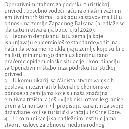
Operativnim štabom za podršku turističkoj
privredi, posebno vodeći računa o našim važnim
emitivnim tržištima , a skladu sa stavovima EU u
odnosu na zemlje Zapadnog Balkana (predlaže se
da datum otvaranja bude 1.jul 2020).;
2. Jednom definisanu listu zemalja koje
ispunjavaju epidemiološke standarde,voditi na
način da se sa nje ne uklanjaju zemlje koje su bile
na listi, minimum 30 dana uz kontinuirano
praćenje epidemiološke situacije i koordinaciju
sa Operativnim štabom za podršku turističkoj
privredi;
3. U komunikaciji sa Ministarstvom vanjskih
poslova, intezivirati bilateralne ekonomske
odnose sa zemljama koje su naša značajna
emitivna tržišta, a još uvijek nisu otvorile granice
prema Crnoj Gori i/ili propisuju karantin za svoje
državljane koji se turistički vraćaju iz Crne Gore;
4. U komunikaciji sa nadležnim institucijama
stvoriti uslove za obnovu međunarodnog