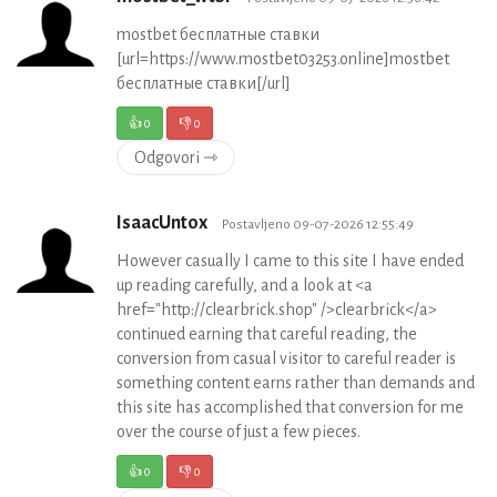
mostbet бесплатные ставки
[url=https://www.mostbet03253.online]mostbet
бесплатные ставки[/url]
👍
0
👎
0
Odgovori ⇾
IsaacUntox
Postavljeno 09-07-2026 12:55:49
However casually I came to this site I have ended
up reading carefully, and a look at <a
href="http://clearbrick.shop" />clearbrick</a>
continued earning that careful reading, the
conversion from casual visitor to careful reader is
something content earns rather than demands and
this site has accomplished that conversion for me
over the course of just a few pieces.
👍
0
👎
0