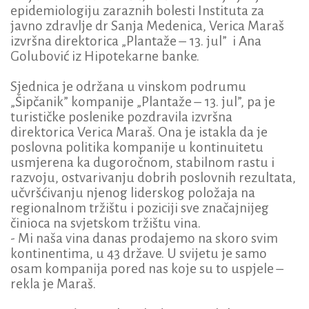
epidemiologiju zaraznih bolesti Instituta za
javno zdravlje dr Sanja Medenica, Verica Maraš
izvršna direktorica „Plantaže – 13. jul” i Ana
Golubović iz Hipotekarne banke.
Sjednica je održana u vinskom podrumu
„Šipčanik” kompanije „Plantaže – 13. jul”, pa je
turističke poslenike pozdravila izvršna
direktorica Verica Maraš. Ona je istakla da je
poslovna politika kompanije u kontinuitetu
usmjerena ka dugoročnom, stabilnom rastu i
razvoju, ostvarivanju dobrih poslovnih rezultata,
učvršćivanju njenog liderskog položaja na
regionalnom tržištu i poziciji sve značajnijeg
činioca na svjetskom tržištu vina.
- Mi naša vina danas prodajemo na skoro svim
kontinentima, u 43 države. U svijetu je samo
osam kompanija pored nas koje su to uspjele –
rekla je Maraš.