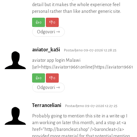
detail but it makes the whole experience feel
personal rather than like another generic site.
👍
0
👎
0
Odgovori ⇾
aviator_kaSi
Postavljeno 09-07-2026 12:28:25
aviator app login Malawi
[url=https://aviator19661.online]https://aviator19661.on
👍
0
👎
0
Odgovori ⇾
Terranceliani
Postavljeno 09-07-2026 12:27:25
Probably going to mention this site in a write up I
am working on later this month, and a stop at <a
href="http://baroncleat.shop" />baroncleat</a>
provided more material for that potential mention,