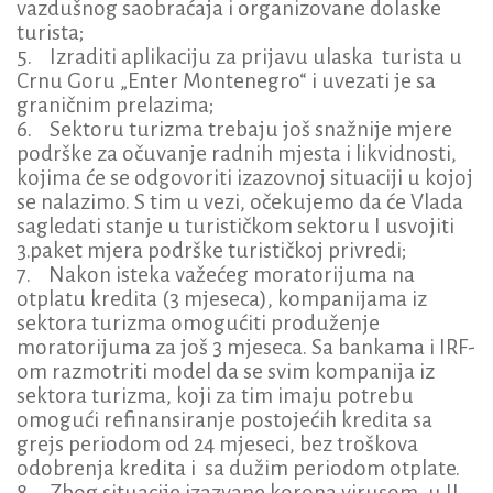
vazdušnog saobraćaja i organizovane dolaske
turista;
5. Izraditi aplikaciju za prijavu ulaska turista u
Crnu Goru „Enter Montenegro“ i uvezati je sa
graničnim prelazima;
6. Sektoru turizma trebaju još snažnije mjere
podrške za očuvanje radnih mjesta i likvidnosti,
kojima će se odgovoriti izazovnoj situaciji u kojoj
se nalazimo. S tim u vezi, očekujemo da će Vlada
sagledati stanje u turističkom sektoru I usvojiti
3.paket mjera podrške turističkoj privredi;
7. Nakon isteka važećeg moratorijuma na
otplatu kredita (3 mjeseca), kompanijama iz
sektora turizma omogućiti produženje
moratorijuma za još 3 mjeseca. Sa bankama i IRF-
om razmotriti model da se svim kompanija iz
sektora turizma, koji za tim imaju potrebu
omogući refinansiranje postojećih kredita sa
grejs periodom od 24 mjeseci, bez troškova
odobrenja kredita i sa dužim periodom otplate.
8. Zbog situacije izazvane korona virusom, u II