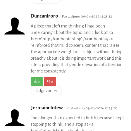
DuncanIroro
Postavljeno 09-07-2026 12:25:32
A piece that left me thinking I had been
undercaring about the topic, and a look at <a
href="http://curlbento.shop" />curlbento</a>
reinforced that mild concern, content that raises
the appropriate weight of a subject without being
preachy about it is doing important work and this
site is providing that gentle elevation of attention
for me consistently.
👍
0
👎
0
Odgovori ⇾
JermaineIntew
Postavljeno 09-07-2026 12:25:20
Took longer than expected to finish because I kept
stopping to think, and a stop at <a
href="http://clarityactionhub.click"