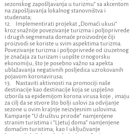
sezonskog zapošljavanja u turizmu“ sa akcentom
na zapošljavanja lokalnog stanovništva i
studenata;
12. Implementirati projekat „Domaći ukusi“
kroz snažnije povezivanje turizma i poljoprivrede
i drugih segmenata domaće proizvodnje čiji
proizvodi se koriste u svim aspektima turizma.
Povezivanje turizma i poljoprivrede od izuzetnog
je značaja za turizam i uopšte crnogorsku
ekonomiju, što je posebno važno sa apekta
ublažavanja negativnih posljedica uzrokovanih
pojavom koronavirusa;
13. Nastaviti aktivnosti na promociji naše
destinacije kao destinacije koja se uspješno
izborila sa epidemijom korona virusa koje , imaju
za cilj da se stvore što bolji uslovi za odvijanje
sezone u ovim krajnje neizvjesnim uslovima.
Kampanje “U društvu prirode” namjenjene
stranim turistima i “Ljetuj doma” namjenjene
domaćim turistima, kao I uključivanje