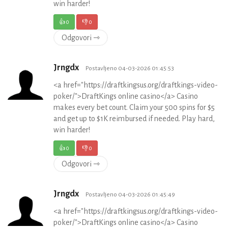
win harder!
👍
0
👎
0
Odgovori ⇾
Jrngdx
Postavljeno 04-03-2026 01:45:53
<a href="https://draftkingsus.org/draftkings-video-
poker/">DraftKings online casino</a> Casino
makes every bet count. Claim your 500 spins for $5
and get up to $1K reimbursed if needed. Play hard,
win harder!
👍
0
👎
0
Odgovori ⇾
Jrngdx
Postavljeno 04-03-2026 01:45:49
<a href="https://draftkingsus.org/draftkings-video-
poker/">DraftKings online casino</a> Casino