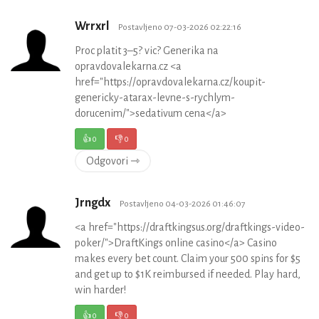
Wrrxrl
Postavljeno 07-03-2026 02:22:16
Proc platit 3–5? vic? Generika na
opravdovalekarna.cz <a
href="https://opravdovalekarna.cz/koupit-
genericky-atarax-levne-s-rychlym-
dorucenim/">sedativum cena</a>
👍
0
👎
0
Odgovori ⇾
Jrngdx
Postavljeno 04-03-2026 01:46:07
<a href="https://draftkingsus.org/draftkings-video-
poker/">DraftKings online casino</a> Casino
makes every bet count. Claim your 500 spins for $5
and get up to $1K reimbursed if needed. Play hard,
win harder!
👍
0
👎
0