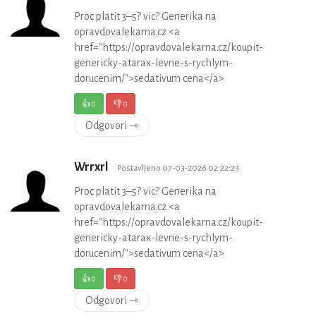
Proc platit 3–5? vic? Generika na
opravdovalekarna.cz <a
href="https://opravdovalekarna.cz/koupit-
genericky-atarax-levne-s-rychlym-
dorucenim/">sedativum cena</a>
👍
0
👎
0
Odgovori ⇾
Wrrxrl
Postavljeno 07-03-2026 02:22:23
Proc platit 3–5? vic? Generika na
opravdovalekarna.cz <a
href="https://opravdovalekarna.cz/koupit-
genericky-atarax-levne-s-rychlym-
dorucenim/">sedativum cena</a>
👍
0
👎
0
Odgovori ⇾