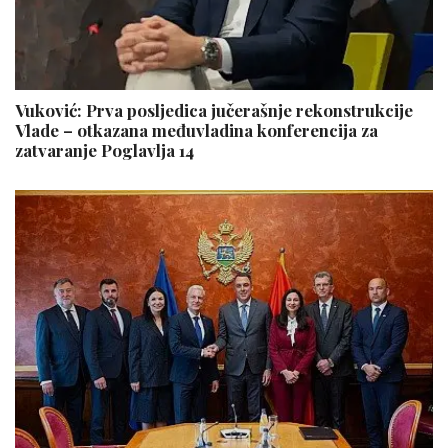
Vuković: Prva posljedica jučerašnje rekonstrukcije
Vlade – otkazana međuvladina konferencija za
zatvaranje Poglavlja 14