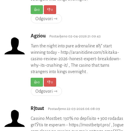
👍
0
👎
0
Odgovori ⇾
Agziou
Postavljeno 02-04-2026 21:09:43
Turn the night into pure adrenaline вЂ” start
winning today - http://aranitidine.com/tikitaka-
casino-review-2026-honest-expert-breakdown-
why-its-crushing-it/ , The casino that turns
strangers into kings overnight .
👍
0
👎
0
Odgovori ⇾
Rjtuut
Postavljeno 22-03-2026 06:08:09
Cassino Mostbet: 130% no depГіsito + 300 rodadas
grГЎtis te esperam - https://mostbetpt.pro/ , Jogue