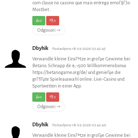
com classe no cassino que mais entrega emoГ§ГЈo:
Mostbet .
👍
0
👎
0
Odgovori ⇾
Dbyhik
Postavljeno 18-03-2026 03:42:45
Verwandle kleine EinsГ¤tze in groГџe Gewinne bei
Betano. Schnapp dir в‚¬500 Willkommensbonus
https://betanogame.org/de/ und genieГџe die
grГ¶Гџte Spieleauswahl online. Live-Casino und
Sportwetten in einer App.
👍
0
👎
0
Odgovori ⇾
Dbyhik
Postavljeno 18-03-2026 03:42:40
Verwandle kleine EinsГ¤tze in groГџe Gewinne bei