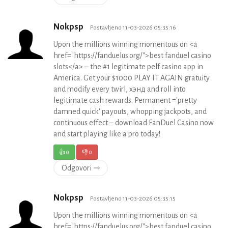
Nokpsp
Postavljeno 11-03-2026 05:35:16
Upon the millions winning momentous on <a
href="https://fanduelus.org/">best fanduel casino
slots</a> – the #1 legitimate pelf casino app in
America. Get your $1000 PLAY IT AGAIN gratuity
and modify every twirl, хэнд and roll into
legitimate cash rewards. Permanent ='pretty
damned quick' payouts, whopping jackpots, and
continuous effect – download FanDuel Casino now
and start playing like a pro today!
👍
0
👎
0
Odgovori ⇾
Nokpsp
Postavljeno 11-03-2026 05:35:15
Upon the millions winning momentous on <a
href="https://fanduelus.org/">best fanduel casino