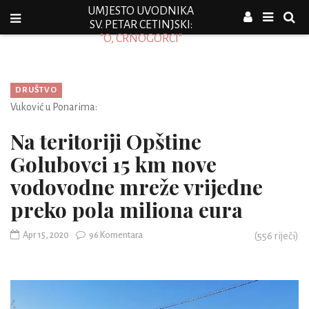
UMJESTO UVODNIKA
SV. PETAR CETINJSKI:
"O, CRNOGORCI"
DRUŠTVO
Vuković u Ponarima:
Na teritoriji Opštine
Golubovci 15 km nove
vodovodne mreže vrijedne
preko pola miliona eura
Apr 15, 2020
96 Komentara
(
556
riječi)