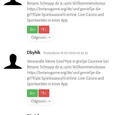
Betano. Schnapp dir в‚¬500 Willkommensbonus
https://betanogame.org/de/ und genieГџe die
grГ¶Гџte Spieleauswahl online. Live-Casino und
Sportwetten in einer App.
👍
0
👎
0
Odgovori ⇾
Dbyhik
Postavljeno 18-03-2026 03:42:35
Verwandle kleine EinsГ¤tze in groГџe Gewinne bei
Betano. Schnapp dir в‚¬500 Willkommensbonus
https://betanogame.org/de/ und genieГџe die
grГ¶Гџte Spieleauswahl online. Live-Casino und
Sportwetten in einer App.
👍
0
👎
0
Odgovori ⇾