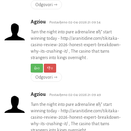
Odgovori ⇾
Agziou
Postavljeno 02-04-2026 21:09:54
Turn the night into pure adrenaline вЂ” start
winning today - http://aranitidine.com/tikitaka-
casino-review-2026-honest-expert-breakdown-
why-its-crushing-it/ , The casino that turns
strangers into kings overnight .
👍
0
👎
0
Odgovori ⇾
Agziou
Postavljeno 02-04-2026 21:09:49
Turn the night into pure adrenaline вЂ” start
winning today - http://aranitidine.com/tikitaka-
casino-review-2026-honest-expert-breakdown-
why-its-crushing-it/ , The casino that turns
strangers into kings overnight .