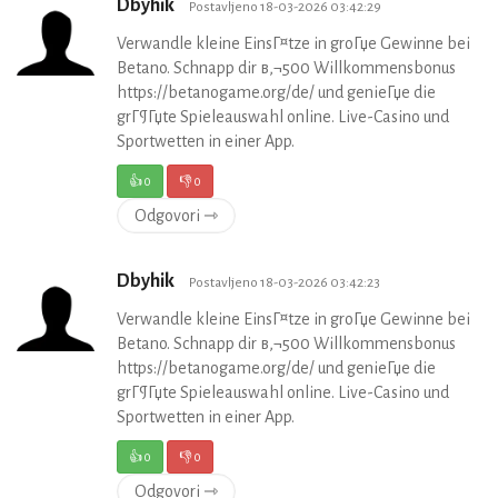
Dbyhik
Postavljeno 18-03-2026 03:42:29
Verwandle kleine EinsГ¤tze in groГџe Gewinne bei
Betano. Schnapp dir в‚¬500 Willkommensbonus
https://betanogame.org/de/ und genieГџe die
grГ¶Гџte Spieleauswahl online. Live-Casino und
Sportwetten in einer App.
👍
0
👎
0
Odgovori ⇾
Dbyhik
Postavljeno 18-03-2026 03:42:23
Verwandle kleine EinsГ¤tze in groГџe Gewinne bei
Betano. Schnapp dir в‚¬500 Willkommensbonus
https://betanogame.org/de/ und genieГџe die
grГ¶Гџte Spieleauswahl online. Live-Casino und
Sportwetten in einer App.
👍
0
👎
0
Odgovori ⇾