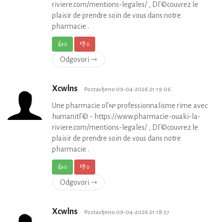
riviere.com/mentions-legales/ , DГ©couvrez le
plaisir de prendre soin de vous dans notre
pharmacie .
👍
0
👎
0
Odgovori ⇾
Xcwlns
Postavljeno 09-04-2026 21:19:06
Une pharmacie oГ№ professionnalisme rime avec
humanitГ© - https://www.pharmacie-ouaki-la-
riviere.com/mentions-legales/ , DГ©couvrez le
plaisir de prendre soin de vous dans notre
pharmacie .
👍
0
👎
0
Odgovori ⇾
Xcwlns
Postavljeno 09-04-2026 21:18:57