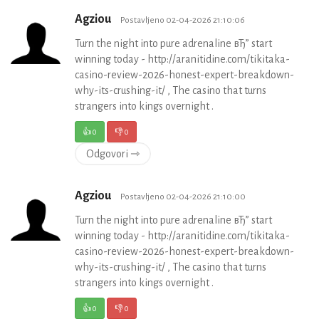
Agziou
Postavljeno 02-04-2026 21:10:06
Turn the night into pure adrenaline вЂ” start
winning today - http://aranitidine.com/tikitaka-
casino-review-2026-honest-expert-breakdown-
why-its-crushing-it/ , The casino that turns
strangers into kings overnight .
👍
0
👎
0
Odgovori ⇾
Agziou
Postavljeno 02-04-2026 21:10:00
Turn the night into pure adrenaline вЂ” start
winning today - http://aranitidine.com/tikitaka-
casino-review-2026-honest-expert-breakdown-
why-its-crushing-it/ , The casino that turns
strangers into kings overnight .
👍
0
👎
0