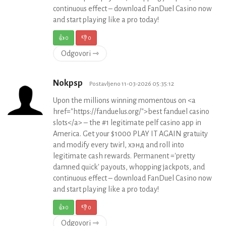
continuous effect – download FanDuel Casino now
and start playing like a pro today!
👍
0
👎
0
Odgovori ⇾
Nokpsp
Postavljeno 11-03-2026 05:35:12
Upon the millions winning momentous on <a
href="https://fanduelus.org/">best fanduel casino
slots</a> – the #1 legitimate pelf casino app in
America. Get your $1000 PLAY IT AGAIN gratuity
and modify every twirl, хэнд and roll into
legitimate cash rewards. Permanent ='pretty
damned quick' payouts, whopping jackpots, and
continuous effect – download FanDuel Casino now
and start playing like a pro today!
👍
0
👎
0
Odgovori ⇾