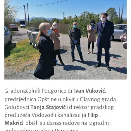
Gradonačelnik Podgorice dr
Ivan Vuković
,
predsjednica Opštine u okviru Glavnog grada
Golubovci
Tanja
Stajović i
direktor gradskog
preduzeća Vodovod i kanalizacija
Filip
Makrid
obišli su danas radove na izgradnji
vodovodne mreže u Ponarima.