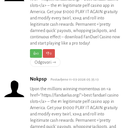
slots</a> – the #1 legitimate pelf casino app in
America. Get your $1000 PLAY IT AGAIN gratuity
and modify every twirl, хэнд and roll into
legitimate cash rewards. Permanent ='pretty
damned quick' payouts, whopping jackpots, and
continuous effect – download FanDuel Casino now
and start playing like a pro today!
👍
0
👎
0
Odgovori ⇾
Nokpsp
Postavljeno 11-03-2026 05:35:13
Upon the millions winning momentous on <a
href="https://fanduelus.org/">best fanduel casino
slots</a> – the #1 legitimate pelf casino app in
America. Get your $1000 PLAY IT AGAIN gratuity
and modify every twirl, хэнд and roll into
legitimate cash rewards. Permanent ='pretty
damned quick' payouts, whopping jackpots, and