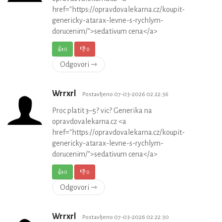
href="https://opravdovalekarna.cz/koupit-
genericky-atarax-levne-s-rychlym-
dorucenim/">sedativum cena</a>
👍
0
👎
0
Odgovori ⇾
Wrrxrl
Postavljeno 07-03-2026 02:22:36
Proc platit 3–5? vic? Generika na
opravdovalekarna.cz <a
href="https://opravdovalekarna.cz/koupit-
genericky-atarax-levne-s-rychlym-
dorucenim/">sedativum cena</a>
👍
0
👎
0
Odgovori ⇾
Wrrxrl
Postavljeno 07-03-2026 02:22:30