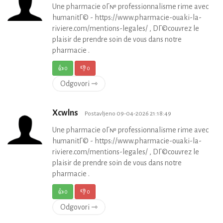
Une pharmacie oГ№ professionnalisme rime avec
humanitГ© - https://www.pharmacie-ouaki-la-
riviere.com/mentions-legales/ , DГ©couvrez le
plaisir de prendre soin de vous dans notre
pharmacie .
👍
0
👎
0
Odgovori ⇾
Xcwlns
Postavljeno 09-04-2026 21:18:49
Une pharmacie oГ№ professionnalisme rime avec
humanitГ© - https://www.pharmacie-ouaki-la-
riviere.com/mentions-legales/ , DГ©couvrez le
plaisir de prendre soin de vous dans notre
pharmacie .
👍
0
👎
0
Odgovori ⇾