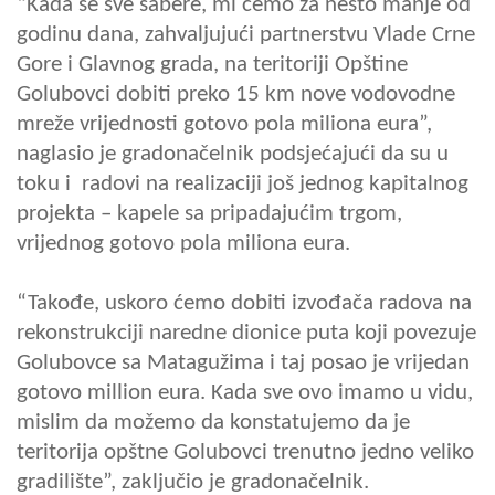
“Kada se sve sabere, mi ćemo za nešto manje od
godinu dana, zahvaljujući partnerstvu Vlade Crne
Gore i Glavnog grada, na teritoriji Opštine
Golubovci dobiti preko 15 km nove vodovodne
mreže vrijednosti gotovo pola miliona eura”,
naglasio je gradonačelnik podsjećajući da su u
toku i radovi na realizaciji još jednog kapitalnog
projekta – kapele sa pripadajućim trgom,
vrijednog gotovo pola miliona eura.
“Takođe, uskoro ćemo dobiti izvođača radova na
rekonstrukciji naredne dionice puta koji povezuje
Golubovce sa Matagužima i taj posao je vrijedan
gotovo million eura. Kada sve ovo imamo u vidu,
mislim da možemo da konstatujemo da je
teritorija opštne Golubovci trenutno jedno veliko
gradilište”, zaključio je gradonačelnik.