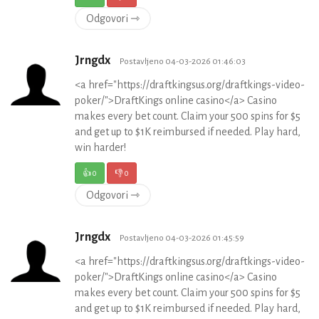
Odgovori ⇾
Jrngdx
Postavljeno 04-03-2026 01:46:03
<a href="https://draftkingsus.org/draftkings-video-
poker/">DraftKings online casino</a> Casino
makes every bet count. Claim your 500 spins for $5
and get up to $1K reimbursed if needed. Play hard,
win harder!
👍
0
👎
0
Odgovori ⇾
Jrngdx
Postavljeno 04-03-2026 01:45:59
<a href="https://draftkingsus.org/draftkings-video-
poker/">DraftKings online casino</a> Casino
makes every bet count. Claim your 500 spins for $5
and get up to $1K reimbursed if needed. Play hard,