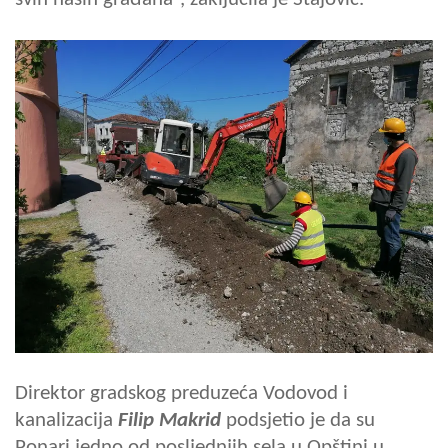
Direktor gradskog preduzeća Vodovod i
kanalizacija
Filip Makrid
podsjetio je da su
Ponari jedno od posljednjih sela u Opštini u