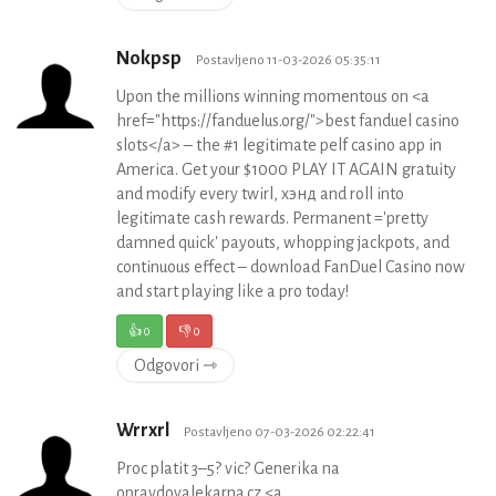
Nokpsp
Postavljeno 11-03-2026 05:35:11
Upon the millions winning momentous on <a
href="https://fanduelus.org/">best fanduel casino
slots</a> – the #1 legitimate pelf casino app in
America. Get your $1000 PLAY IT AGAIN gratuity
and modify every twirl, хэнд and roll into
legitimate cash rewards. Permanent ='pretty
damned quick' payouts, whopping jackpots, and
continuous effect – download FanDuel Casino now
and start playing like a pro today!
👍
0
👎
0
Odgovori ⇾
Wrrxrl
Postavljeno 07-03-2026 02:22:41
Proc platit 3–5? vic? Generika na
opravdovalekarna.cz <a