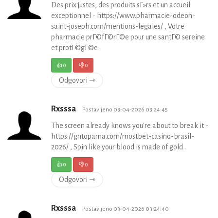
Des prix justes, des produits sГ»rs et un accueil
exceptionnel - https://www.pharmacie-odeon-
saint-joseph.com/mentions-legales/ , Votre
pharmacie prГ©fГ©rГ©e pour une santГ© sereine
et protГ©gГ©e .
👍
0
👎
0
Odgovori ⇾
Rxsssa
Postavljeno 03-04-2026 03:24:45
The screen already knows you're about to break it -
https://gntopama.com/mostbet-casino-brasil-
2026/ , Spin like your blood is made of gold .
👍
0
👎
0
Odgovori ⇾
Rxsssa
Postavljeno 03-04-2026 03:24:40