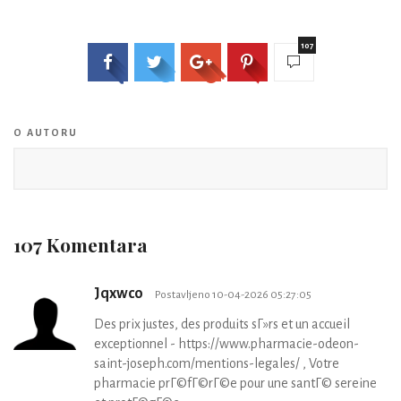
107
O AUTORU
107 Komentara
Jqxwco
Postavljeno 10-04-2026 05:27:05
Des prix justes, des produits sГ»rs et un accueil
exceptionnel - https://www.pharmacie-odeon-
saint-joseph.com/mentions-legales/ , Votre
pharmacie prГ©fГ©rГ©e pour une santГ© sereine