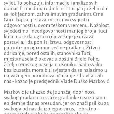
svijet. To pokazuju informacije i analize svih
domaćih i međunarodnih institucija i ja želim da
se, još jednom, zahvalim svim građanima Crne
Gore koji su pokazali visok nivo svijesti i
odgovornosti u ovom teškom vremenu. Nažalost,
svjedočimo i neodgovornosti manjeg broja ljudi
koja može da ugrozi ciljeve koje je država
postavila; i da poništi žrtvu, odgovornost i
patriotizam ogromne većine građana. Žrtvu i
odricanje, pored ostalih, stanovnika Tuzi,
mještana sela Biokovac u opštini Bijelo Polje,
žitelja romskog naselja na Koniku. Sada svako
bez izuzetka mora biti svjestan da se nalazimo u
najvažnijem periodu za očuvanje zdravlja svih
nas - kazao je predsjednik Vlade Duško Marković.
Marković je ukazao da je značaj doprinosa
svakog građanina i svake građanke u suzbijanju
epidemije danas presudan, jer on znači priliku za
svakoga od nas da izbjegne virus, i obratno -