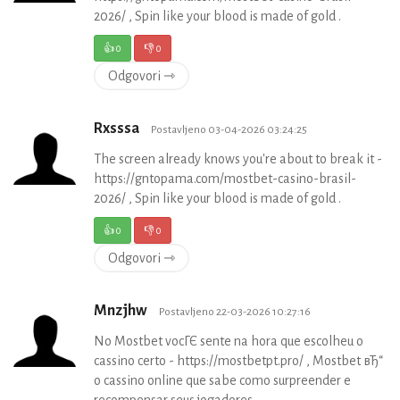
2026/ , Spin like your blood is made of gold .
👍
0
👎
0
Odgovori ⇾
Rxsssa
Postavljeno 03-04-2026 03:24:25
The screen already knows you're about to break it -
https://gntopama.com/mostbet-casino-brasil-
2026/ , Spin like your blood is made of gold .
👍
0
👎
0
Odgovori ⇾
Mnzjhw
Postavljeno 22-03-2026 10:27:16
No Mostbet vocГЄ sente na hora que escolheu o
cassino certo - https://mostbetpt.pro/ , Mostbet вЂ“
o cassino online que sabe como surpreender e
recompensar seus jogadores .