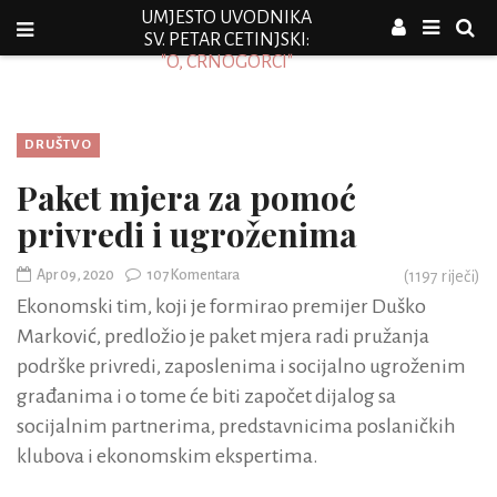
UMJESTO UVODNIKA
SV. PETAR CETINJSKI:
"O, CRNOGORCI"
DRUŠTVO
Paket mjera za pomoć
privredi i ugroženima
Apr 09, 2020
107 Komentara
(
1197
riječi)
Ekonomski tim, koji je formirao premijer Duško
Marković, predložio je paket mjera radi pružanja
podrške privredi, zaposlenima i socijalno ugroženim
građanima i o tome će biti započet dijalog sa
socijalnim partnerima, predstavnicima poslaničkih
klubova i ekonomskim ekspertima.