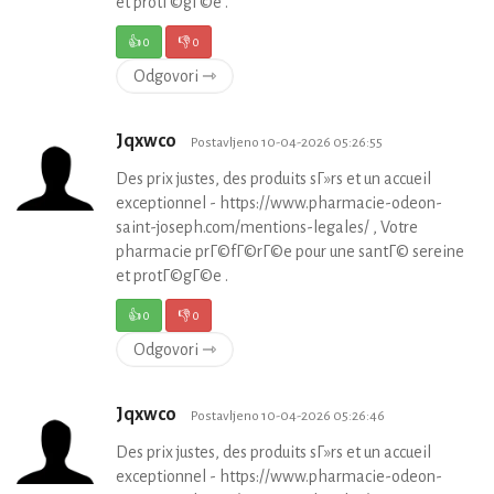
et protГ©gГ©e .
👍
0
👎
0
Odgovori ⇾
Jqxwco
Postavljeno 10-04-2026 05:26:55
Des prix justes, des produits sГ»rs et un accueil
exceptionnel - https://www.pharmacie-odeon-
saint-joseph.com/mentions-legales/ , Votre
pharmacie prГ©fГ©rГ©e pour une santГ© sereine
et protГ©gГ©e .
👍
0
👎
0
Odgovori ⇾
Jqxwco
Postavljeno 10-04-2026 05:26:46
Des prix justes, des produits sГ»rs et un accueil
exceptionnel - https://www.pharmacie-odeon-