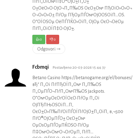
ПѓП„ОїО№П‡О®ОјО±П„О±
О±ОёО»О·ОјО¬П„П‰ОЅ ОєО±О№ ПЂОїО»О»О¬
О¬О»О»О± ПѓОµ ПЂОµПЃО№ОјО­ОЅОїП…ОЅ.
О“ОЇОЅОµ ОёПЃПЌО»ОїП‚ ОјОµ ОєО¬ОёОµ
ПѓП„ОїОЇП‡О·ОјО±.
👍
0
👎
0
Odgovori ⇾
Fcbmqi
Postavljeno 20-03-2026 15:44:37
Betano Casino https://betanogame.org/el/bonuses/
вЂ“ П„Ої ПѓПЂОЇП„О№ П„П‰ОЅ
П„ОµПЃО¬ПѓП„О№П‰ОЅ jackpots.
О”О№ОµОєОґОЇОєО·ПѓОµ П„Ої
ОјПЂПЊОЅОїП…П‚
ОєО±О»П‰ПѓОїПЃОЇПѓОјО±П„ОїП‚ в‚¬500
ПѓО®ОјОµПЃО± ОєО±О№
ОµОѕОµПЃОµПЌОЅО·ПѓОµ
П‡О№О»О№О¬ОґОµП‚ ПѓП…