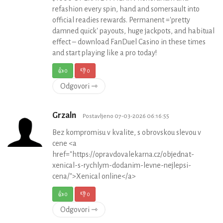
refashion every spin, hand and somersault into
official readies rewards. Permanent ='pretty
damned quick' payouts, huge jackpots, and habitual
effect – download FanDuel Casino in these times
and start playing like a pro today!
👍
0
👎
0
Odgovori ⇾
Grzaln
Postavljeno 07-03-2026 06:16:55
Bez kompromisu v kvalite, s obrovskou slevou v
cene <a
href="https://opravdovalekarna.cz/objednat-
xenical-s-rychlym-dodanim-levne-nejlepsi-
cena/">Xenical online</a>
👍
0
👎
0
Odgovori ⇾