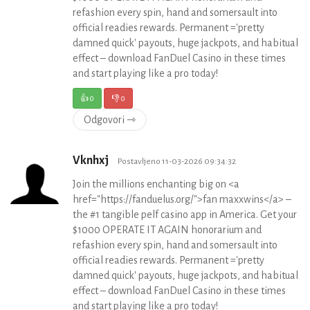
refashion every spin, hand and somersault into
official readies rewards. Permanent ='pretty
damned quick' payouts, huge jackpots, and habitual
effect – download FanDuel Casino in these times
and start playing like a pro today!
👍
0
👎
0
Odgovori ⇾
Vknhxj
Postavljeno 11-03-2026 09:34:32
Join the millions enchanting big on <a
href="https://fanduelus.org/">fan maxxwins</a> –
the #1 tangible pelf casino app in America. Get your
$1000 OPERATE IT AGAIN honorarium and
refashion every spin, hand and somersault into
official readies rewards. Permanent ='pretty
damned quick' payouts, huge jackpots, and habitual
effect – download FanDuel Casino in these times
and start playing like a pro today!