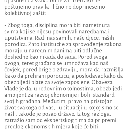
opasnost da svako bude zaražen ako ne
poštujemo pravila i lično ne doprinesemo
kolektivnoj zaštiti.
- Zbog toga, disciplina mora biti nametnuta
svima koji se nijesu povinovali naredbama i
uputstvima. Radi nas samih, naše djece, naših
porodica. Zato institucije za sprovođenje zakona
moraju u narednim danima biti odlučne i
dosljedne kao nikada do sada. Pored svega
ovoga, teret građana se umnožava kad naš
čovjek, pored brige o zdravlju, mora da razmišlja
kako da prehrani porodicu, a poslodavac kako da
obezbijedi plate za svoje zaposlene. Obaveza
Vlade je da, u redovnim okolnostima, obezbijedi
ambijent za razvoj ekonomije i bolji standard
svojih građana. Međutim, pravo na pristojan
život svakoga od vas, i u situaciji u kojoj smo se
našli, takođe je posao države. Iz tog razloga,
zatražio sam od ekspertskog tima da pripremi
predlog ekonomskih mjera koje će biti