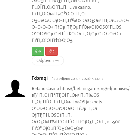
ОЅО±ПЃПЂО±ПѓП„О№ОєОїПЌП‚
П„ОЇП„О»ОїП…П‚. Live casino,
ПѓП„ОїО№П‡О®ОјО±П„О±
О±ОёО»О·ОјО¬П„П‰ОЅ ОєО±О№ ПЂОїО»О»О¬
О¬О»О»О± ПѓОµ ПЂОµПЃО№ОјО­ОЅОїП…ОЅ.
О“ОЇОЅОµ ОёПЃПЌО»ОїП‚ ОјОµ ОєО¬ОёОµ
ПѓП„ОїОЇП‡О·ОјО±.
👍
0
👎
0
Odgovori ⇾
Fcbmqi
Postavljeno 20-03-2026 15:44:32
Betano Casino https://betanogame.org/el/bonuses/
вЂ“ П„Ої ПѓПЂОЇП„О№ П„П‰ОЅ
П„ОµПЃО¬ПѓП„О№П‰ОЅ jackpots.
О”О№ОµОєОґОЇОєО·ПѓОµ П„Ої
ОјПЂПЊОЅОїП…П‚
ОєО±О»П‰ПѓОїПЃОЇПѓОјО±П„ОїП‚ в‚¬500
ПѓО®ОјОµПЃО± ОєО±О№
ОµОѕОµПЃОµПЌОЅО·ПѓОµ