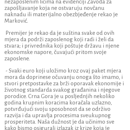
nezaposlenim licima na evidenciji Zavoda za
zapošljavanje koja ne ostvaruju novčanu
naknadu ili materijalno obezbjeđenje rekao je
Marković.
Premijer je rekao da je suština svake od ovih
mjera da podrži zaposlenog koji radi i želi da
stvara; i privrednika koji poštuje državu i njene
ekonomske napore, čuvajući pritom svoje
zaposlene.
- Svaki euro koji uložimo kroz ovaj paket mjera
mora da doprinese očuvanju onoga što imamo, i
stvori pretpostavke za brži oporavak ekonomije i
životnog standarda svakog građanina i njegove
porodice. Crna Gora je u posljednjih nekoliko
godina krupnim koracima koračala uzlazno,
potvrđujući svoju sposobnost da se održivo
razvija i da upravlja procesima sveukupnog
prosperiteta. Naša dužnost je da učinimo sve
kako bismo osigurali izlazak iz krize koja je