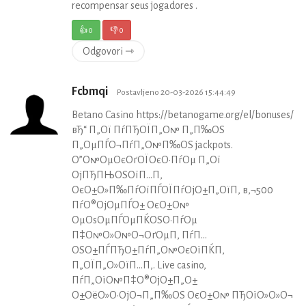
recompensar seus jogadores .
👍
0
👎
0
Odgovori ⇾
Fcbmqi
Postavljeno 20-03-2026 15:44:49
Betano Casino https://betanogame.org/el/bonuses/
вЂ“ П„Ої ПѓПЂОЇП„О№ П„П‰ОЅ
П„ОµПЃО¬ПѓП„О№П‰ОЅ jackpots.
О”О№ОµОєОґОЇОєО·ПѓОµ П„Ої
ОјПЂПЊОЅОїП…П‚
ОєО±О»П‰ПѓОїПЃОЇПѓОјО±П„ОїП‚ в‚¬500
ПѓО®ОјОµПЃО± ОєО±О№
ОµОѕОµПЃОµПЌОЅО·ПѓОµ
П‡О№О»О№О¬ОґОµП‚ ПѓП…
ОЅО±ПЃПЂО±ПѓП„О№ОєОїПЌП‚
П„ОЇП„О»ОїП…П‚. Live casino,
ПѓП„ОїО№П‡О®ОјО±П„О±
О±ОёО»О·ОјО¬П„П‰ОЅ ОєО±О№ ПЂОїО»О»О¬