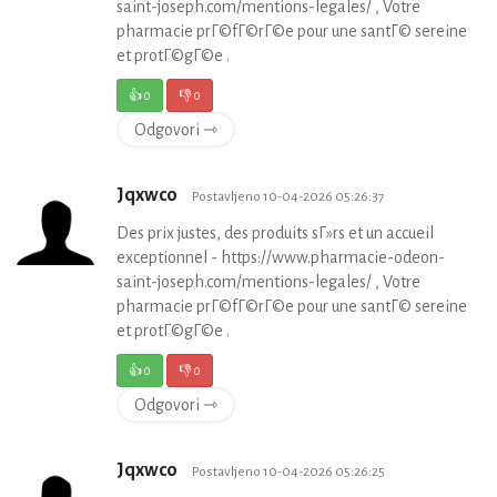
saint-joseph.com/mentions-legales/ , Votre
pharmacie prГ©fГ©rГ©e pour une santГ© sereine
et protГ©gГ©e .
👍
0
👎
0
Odgovori ⇾
Jqxwco
Postavljeno 10-04-2026 05:26:37
Des prix justes, des produits sГ»rs et un accueil
exceptionnel - https://www.pharmacie-odeon-
saint-joseph.com/mentions-legales/ , Votre
pharmacie prГ©fГ©rГ©e pour une santГ© sereine
et protГ©gГ©e .
👍
0
👎
0
Odgovori ⇾
Jqxwco
Postavljeno 10-04-2026 05:26:25