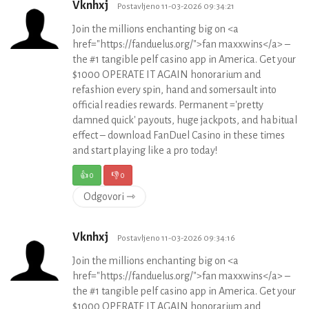
Vknhxj
Postavljeno 11-03-2026 09:34:21
Join the millions enchanting big on <a
href="https://fanduelus.org/">fan maxxwins</a> –
the #1 tangible pelf casino app in America. Get your
$1000 OPERATE IT AGAIN honorarium and
refashion every spin, hand and somersault into
official readies rewards. Permanent ='pretty
damned quick' payouts, huge jackpots, and habitual
effect – download FanDuel Casino in these times
and start playing like a pro today!
👍
0
👎
0
Odgovori ⇾
Vknhxj
Postavljeno 11-03-2026 09:34:16
Join the millions enchanting big on <a
href="https://fanduelus.org/">fan maxxwins</a> –
the #1 tangible pelf casino app in America. Get your
$1000 OPERATE IT AGAIN honorarium and