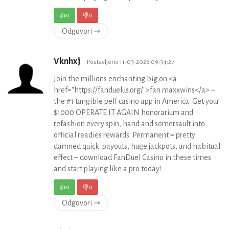
👍
0
👎
0
Odgovori ⇾
Vknhxj
Postavljeno 11-03-2026 09:34:27
Join the millions enchanting big on <a
href="https://fanduelus.org/">fan maxxwins</a> –
the #1 tangible pelf casino app in America. Get your
$1000 OPERATE IT AGAIN honorarium and
refashion every spin, hand and somersault into
official readies rewards. Permanent ='pretty
damned quick' payouts, huge jackpots, and habitual
effect – download FanDuel Casino in these times
and start playing like a pro today!
👍
0
👎
0
Odgovori ⇾