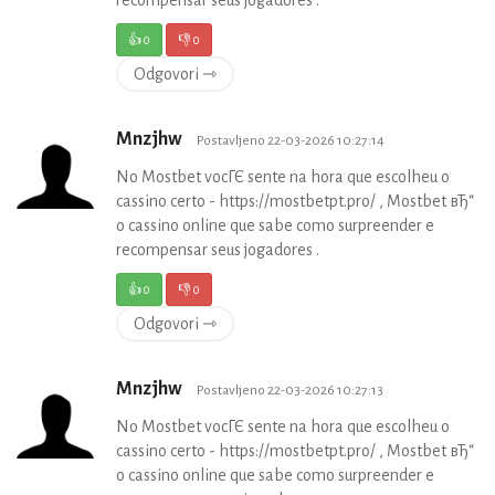
👍
0
👎
0
Odgovori ⇾
Mnzjhw
Postavljeno 22-03-2026 10:27:14
No Mostbet vocГЄ sente na hora que escolheu o
cassino certo - https://mostbetpt.pro/ , Mostbet вЂ“
o cassino online que sabe como surpreender e
recompensar seus jogadores .
👍
0
👎
0
Odgovori ⇾
Mnzjhw
Postavljeno 22-03-2026 10:27:13
No Mostbet vocГЄ sente na hora que escolheu o
cassino certo - https://mostbetpt.pro/ , Mostbet вЂ“
o cassino online que sabe como surpreender e