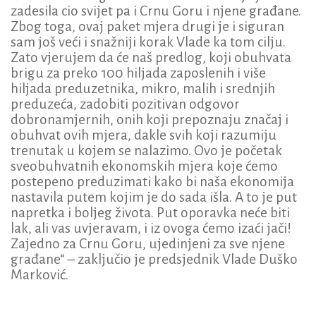
zadesila cio svijet pa i Crnu Goru i njene građane.
Zbog toga, ovaj paket mjera drugi je i siguran
sam još veći i snažniji korak Vlade ka tom cilju.
Zato vjerujem da će naš predlog, koji obuhvata
brigu za preko 100 hiljada zaposlenih i više
hiljada preduzetnika, mikro, malih i srednjih
preduzeća, zadobiti pozitivan odgovor
dobronamjernih, onih koji prepoznaju značaj i
obuhvat ovih mjera, dakle svih koji razumiju
trenutak u kojem se nalazimo. Ovo je početak
sveobuhvatnih ekonomskih mjera koje ćemo
postepeno preduzimati kako bi naša ekonomija
nastavila putem kojim je do sada išla. A to je put
napretka i boljeg života. Put oporavka neće biti
lak, ali vas uvjeravam, i iz ovoga ćemo izaći jači!
Zajedno za Crnu Goru, ujedinjeni za sve njene
građane“ – zaključio je predsjednik Vlade Duško
Marković.