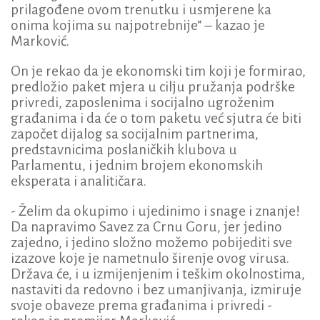
prilagođene ovom trenutku i usmjerene ka
onima kojima su najpotrebnije“ – kazao je
Marković.
On je rekao da je ekonomski tim koji je formirao,
predložio paket mjera u cilju pružanja podrške
privredi, zaposlenima i socijalno ugroženim
građanima i da će o tom paketu već sjutra će biti
započet dijalog sa socijalnim partnerima,
predstavnicima poslaničkih klubova u
Parlamentu, i jednim brojem ekonomskih
eksperata i analitičara.
- Želim da okupimo i ujedinimo i snage i znanje!
Da napravimo Savez za Crnu Goru, jer jedino
zajedno, i jedino složno možemo pobijediti sve
izazove koje je nametnulo širenje ovog virusa.
Država će, i u izmijenjenim i teškim okolnostima,
nastaviti da redovno i bez umanjivanja, izmiruje
svoje obaveze prema građanima i privredi -