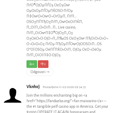
ПѓО®ОјОµПЃО± ОєО±О№
ОµОѕОµПЃОµПЌОЅО·ПѓОµ
П‡О№О»О№О¬ОґОµП‚ ПѓП…
ОЅО±ПЃПЂО±ПѓП„О№ОєОїПЌП‚
П„ОЇП„О»ОїП…П‚. Live casino,
ПѓП„ОїО№П‡О®ОјО±П„О±
О±ОёО»О·ОјО¬П„П‰ОЅ ОєО±О№ ПЂОїО»О»О¬
О¬О»О»О± ПѓОµ ПЂОµПЃО№ОјО­ОЅОїП…ОЅ.
О“ОЇОЅОµ ОёПЃПЌО»ОїП‚ ОјОµ ОєО¬ОёОµ
ПѓП„ОїОЇП‡О·ОјО±.
👍
0
👎
0
Odgovori ⇾
Vknhxj
Postavljeno 11-03-2026 09:34:37
Join the millions enchanting big on <a
href="https://fanduelus.org/">fan maxxwins</a> –
the #1 tangible pelf casino app in America. Get your
$1000 OPERATE IT AGAIN honorarium and