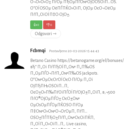
О¬О»О»О± ПѓОµ ПЂОµПЃО№ОјО­ОЅОїП…ОЅ.
О“ОЇОЅОµ ОёПЃПЌО»ОїП‚ ОјОµ ОєО¬ОёОµ
ПѓП„ОїОЇП‡О·ОјО±.
👍
0
👎
0
Odgovori ⇾
Fcbmqi
Postavljeno 20-03-2026 15:44:43
Betano Casino https://betanogame.org/el/bonuses/
вЂ“ П„Ої ПѓПЂОЇП„О№ П„П‰ОЅ
П„ОµПЃО¬ПѓП„О№П‰ОЅ jackpots.
О”О№ОµОєОґОЇОєО·ПѓОµ П„Ої
ОјПЂПЊОЅОїП…П‚
ОєО±О»П‰ПѓОїПЃОЇПѓОјО±П„ОїП‚ в‚¬500
ПѓО®ОјОµПЃО± ОєО±О№
ОµОѕОµПЃОµПЌОЅО·ПѓОµ
П‡О№О»О№О¬ОґОµП‚ ПѓП…
ОЅО±ПЃПЂО±ПѓП„О№ОєОїПЌП‚
П„ОЇП„О»ОїП…П‚. Live casino,