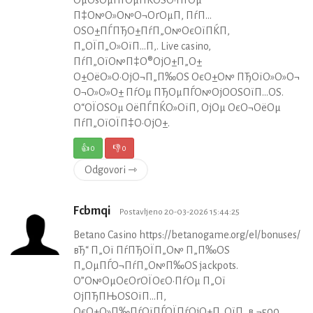
П‡О№О»О№О¬ОґОµП‚ ПѓП…
ОЅО±ПЃПЂО±ПѓП„О№ОєОїПЌП‚
П„ОЇП„О»ОїП…П‚. Live casino,
ПѓП„ОїО№П‡О®ОјО±П„О±
О±ОёО»О·ОјО¬П„П‰ОЅ ОєО±О№ ПЂОїО»О»О¬
О¬О»О»О± ПѓОµ ПЂОµПЃО№ОјО­ОЅОїП…ОЅ.
О“ОЇОЅОµ ОёПЃПЌО»ОїП‚ ОјОµ ОєО¬ОёОµ
ПѓП„ОїОЇП‡О·ОјО±.
👍
0
👎
0
Odgovori ⇾
Fcbmqi
Postavljeno 20-03-2026 15:44:25
Betano Casino https://betanogame.org/el/bonuses/
вЂ“ П„Ої ПѓПЂОЇП„О№ П„П‰ОЅ
П„ОµПЃО¬ПѓП„О№П‰ОЅ jackpots.
О”О№ОµОєОґОЇОєО·ПѓОµ П„Ої
ОјПЂПЊОЅОїП…П‚
ОєО±О»П‰ПѓОїПЃОЇПѓОјО±П„ОїП‚ в‚¬500