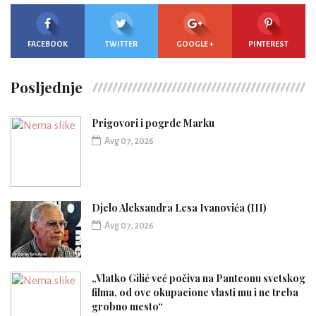
FACEBOOK
TWITTER
GOOGLE +
PINTEREST
Posljednje
Prigovori i pogrde Marku
Avg 07, 2026
Djelo Aleksandra Lesa Ivanovića (III)
Avg 07, 2026
„Vlatko Gilić već počiva na Panteonu svetskog
filma, od ove okupacione vlasti mu i ne treba
grobno mesto“