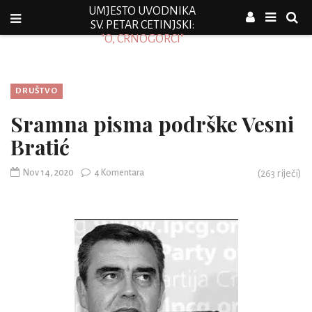
UMJESTO UVODNIKA
SV. PETAR CETINJSKI:
"O, CRNOGORCI"
DRUŠTVO
Sramna pisma podrške Vesni
Bratić
Nov 14, 2020
4 Komentara
(
263
riječi)