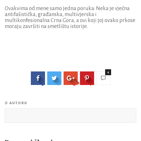
Ovakvima od mene samo jedna poruka: Neka je vječna
antifašistička, građanska, multivjerska i
multikonfesionalna Crna Gora, a ovi koji joj ovako prkose
moraju završiti na smetlištu istorije.
4
O AUTORU