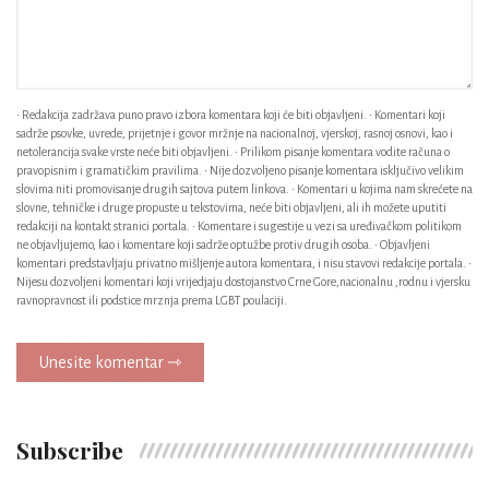
• Redakcija zadržava puno pravo izbora komentara koji će biti objavljeni. • Komentari koji
sadrže psovke, uvrede, prijetnje i govor mržnje na nacionalnoj, vjerskoj, rasnoj osnovi, kao i
netolerancija svake vrste neće biti objavljeni. • Prilikom pisanje komentara vodite računa o
pravopisnim i gramatičkim pravilima. • Nije dozvoljeno pisanje komentara isključivo velikim
slovima niti promovisanje drugih sajtova putem linkova. • Komentari u kojima nam skrećete na
slovne, tehničke i druge propuste u tekstovima, neće biti objavljeni, ali ih možete uputiti
redakciji na kontakt stranici portala. • Komentare i sugestije u vezi sa uređivačkom politikom
ne objavljujemo, kao i komentare koji sadrže optužbe protiv drugih osoba. • Objavljeni
komentari predstavljaju privatno mišljenje autora komentara, i nisu stavovi redakcije portala. •
Nijesu dozvoljeni komentari koji vrijedjaju dostojanstvo Crne Gore,nacionalnu ,rodnu i vjersku
ravnopravnost ili podstice mrznja prema LGBT poulaciji.
Unesite komentar ⇾
Subscribe