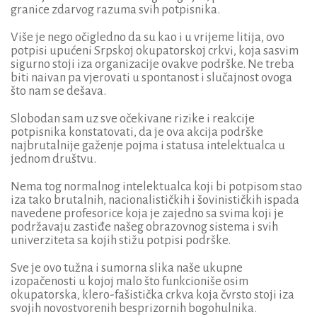
granice zdarvog razuma svih potpisnika.
Više je nego očigledno da su kao i u vrijeme litija, ovo
potpisi upućeni Srpskoj okupatorskoj crkvi, koja sasvim
sigurno stoji iza organizacije ovakve podrške. Ne treba
biti naivan pa vjerovati u spontanost i slučajnost ovoga
što nam se dešava.
Slobodan sam uz sve očekivane rizike i reakcije
potpisnika konstatovati, da je ova akcija podrške
najbrutalnije gaženje pojma i statusa intelektualca u
jednom društvu.
Nema tog normalnog intelektualca koji bi potpisom stao
iza tako brutalnih, nacionalističkih i šovinističkih ispada
navedene profesorice koja je zajedno sa svima koji je
podržavaju zastiđe našeg obrazovnog sistema i svih
univerziteta sa kojih stižu potpisi podrške.
Sve je ovo tužna i sumorna slika naše ukupne
izopačenosti u kojoj malo što funkcioniše osim
okupatorska, klero-fašistička crkva koja čvrsto stoji iza
svojih novostvorenih besprizornih bogohulnika.