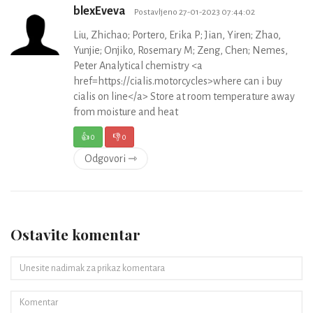
blexEveva
Postavljeno 27-01-2023 07:44:02
Liu, Zhichao; Portero, Erika P; Jian, Yiren; Zhao,
Yunjie; Onjiko, Rosemary M; Zeng, Chen; Nemes,
Peter Analytical chemistry <a
href=https://cialis.motorcycles>where can i buy
cialis on line</a> Store at room temperature away
from moisture and heat
👍
0
👎
0
Odgovori ⇾
Ostavite komentar