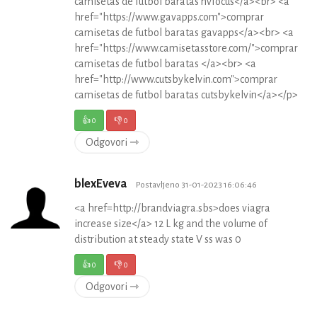
camisetas de futbol baratas nvfocus</a><br> <a
href="https://www.gavapps.com">comprar
camisetas de futbol baratas gavapps</a><br> <a
href="https://www.camisetasstore.com/">comprar
camisetas de futbol baratas </a><br> <a
href="http://www.cutsbykelvin.com">comprar
camisetas de futbol baratas cutsbykelvin</a></p>
👍
0
👎
0
Odgovori ⇾
blexEveva
Postavljeno 31-01-2023 16:06:46
<a href=http://brandviagra.sbs>does viagra
increase size</a> 12 L kg and the volume of
distribution at steady state V ss was 0
👍
0
👎
0
Odgovori ⇾