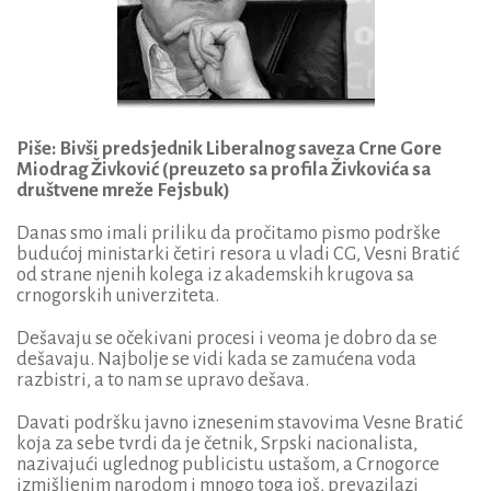
Piše: Bivši predsjednik Liberalnog saveza Crne Gore
Miodrag Živković (preuzeto sa profila Živkovića sa
društvene mreže Fejsbuk)
Danas smo imali priliku da pročitamo pismo podrške
budućoj ministarki četiri resora u vladi CG, Vesni Bratić
od strane njenih kolega iz akademskih krugova sa
crnogorskih univerziteta.
Dešavaju se očekivani procesi i veoma je dobro da se
dešavaju. Najbolje se vidi kada se zamućena voda
razbistri, a to nam se upravo dešava.
Davati podršku javno iznesenim stavovima Vesne Bratić
koja za sebe tvrdi da je četnik, Srpski nacionalista,
nazivajući uglednog publicistu ustašom, a Crnogorce
izmišljenim narodom i mnogo toga još, prevazilazi