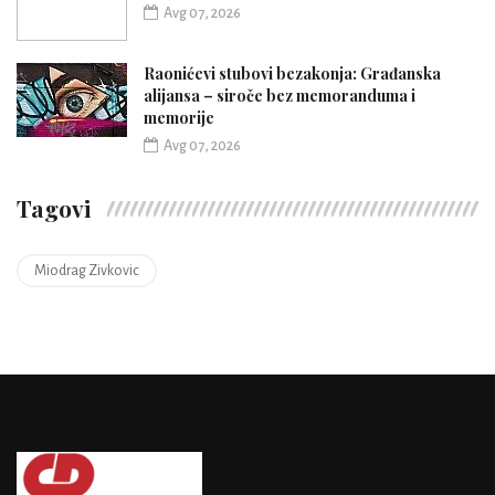
Avg 07, 2026
Raonićevi stubovi bezakonja: Građanska
alijansa – siroče bez memoranduma i
memorije
Avg 07, 2026
Tagovi
Miodrag Zivkovic