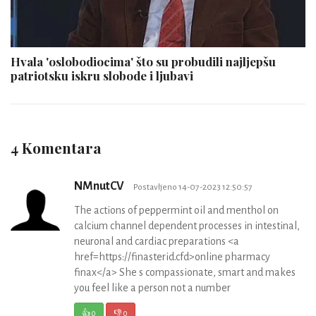
Hvala 'oslobodiocima' što su probudili najljepšu
patriotsku iskru slobode i ljubavi
4 Komentara
NMnutCV
Postavljeno 14-07-2023 12:50:57
The actions of peppermint oil and menthol on
calcium channel dependent processes in intestinal,
neuronal and cardiac preparations <a
href=https://finasterid.cfd>online pharmacy
finax</a> She s compassionate, smart and makes
you feel like a person not a number
👍
0
👎
0