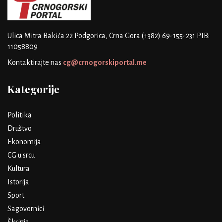
Ulica Mitra Bakića 22
Podgorica, Crna Gora
(+382) 69-155-231
PIB:
11058809
Kontaktirajte nas
cg@crnogorskiportal.me
Kategorije
Politika
Društvo
Ekonomija
CG u srcu
Kultura
Istorija
Sport
Sagovornici