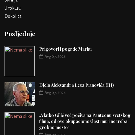
Škrinja
U fokusu
Dokolica
Posljednje
Prigovori i pogrde Marku
Avg 07, 2026
Djelo Aleksandra Lesa Ivanovića (III)
Avg 07, 2026
„Vlatko Gilić već počiva na Panteonu svetskog
filma, od ove okupacione vlasti mu i ne treba
grobno mesto“