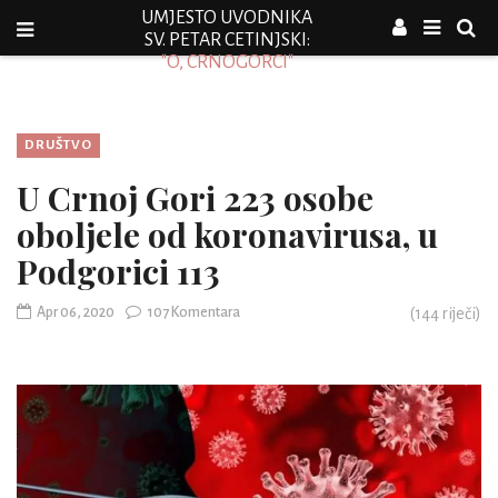
UMJESTO UVODNIKA
SV. PETAR CETINJSKI:
"O, CRNOGORCI"
DRUŠTVO
U Crnoj Gori 223 osobe
oboljele od koronavirusa, u
Podgorici 113
Apr 06, 2020
107 Komentara
(
144
riječi)