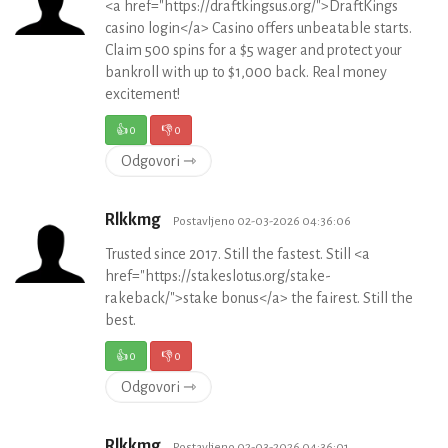
<a href="https://draftkingsus.org/">DraftKings
casino login</a> Casino offers unbeatable starts.
Claim 500 spins for a $5 wager and protect your
bankroll with up to $1,000 back. Real money
excitement!
👍
0
👎
0
Odgovori ⇾
Rlkkmg
Postavljeno 02-03-2026 04:36:06
Trusted since 2017. Still the fastest. Still <a
href="https://stakeslotus.org/stake-
rakeback/">stake bonus</a> the fairest. Still the
best.
👍
0
👎
0
Odgovori ⇾
Rlkkmg
Postavljeno 02-03-2026 04:36:01