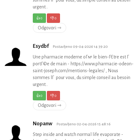
urgent .
👍
0
👎
0
Odgovori ⇾
Esydbf
Postavljeno 09-04-2026 14:39:20
Une pharmacie moderne oГ№ le bien-ГЄtre est Г
portГ©e de main - https://www.pharmacie-odeon-
saint-joseph.com/mentions-legales/ , Nous
sommes lГ pour vous, du simple conseil au besoin
urgent .
👍
0
👎
0
Odgovori ⇾
Nopanw
Postavljeno 02-04-2026 15:48:16
Step inside and watch normal life evaporate -