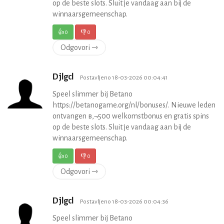
op de beste slots. Sluit je vandaag aan bij de
winnaarsgemeenschap.
👍
0
👎
0
Odgovori ⇾
Djlgcl
Postavljeno 18-03-2026 00:04:41
Speel slimmer bij Betano
https://betanogame.org/nl/bonuses/. Nieuwe leden
ontvangen в‚¬500 welkomstbonus en gratis spins
op de beste slots. Sluit je vandaag aan bij de
winnaarsgemeenschap.
👍
0
👎
0
Odgovori ⇾
Djlgcl
Postavljeno 18-03-2026 00:04:36
Speel slimmer bij Betano