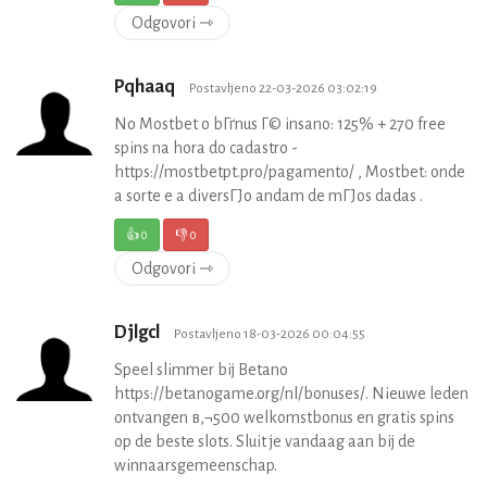
Odgovori ⇾
Pqhaaq
Postavljeno 22-03-2026 03:02:19
No Mostbet o bГґnus Г© insano: 125% + 270 free
spins na hora do cadastro -
https://mostbetpt.pro/pagamento/ , Mostbet: onde
a sorte e a diversГЈo andam de mГЈos dadas .
👍
0
👎
0
Odgovori ⇾
Djlgcl
Postavljeno 18-03-2026 00:04:55
Speel slimmer bij Betano
https://betanogame.org/nl/bonuses/. Nieuwe leden
ontvangen в‚¬500 welkomstbonus en gratis spins
op de beste slots. Sluit je vandaag aan bij de
winnaarsgemeenschap.