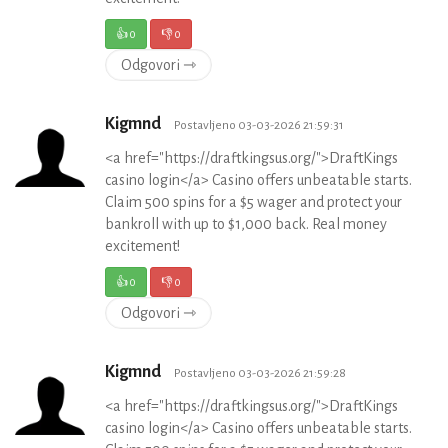
👍
0
👎
0
Odgovori ⇾
Kigmnd
Postavljeno 03-03-2026 21:59:31
<a href="https://draftkingsus.org/">DraftKings
casino login</a> Casino offers unbeatable starts.
Claim 500 spins for a $5 wager and protect your
bankroll with up to $1,000 back. Real money
excitement!
👍
0
👎
0
Odgovori ⇾
Kigmnd
Postavljeno 03-03-2026 21:59:28
<a href="https://draftkingsus.org/">DraftKings
casino login</a> Casino offers unbeatable starts.