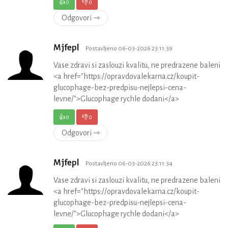
👍
0
👎
0
Odgovori ⇾
Mjfepl
Postavljeno 06-03-2026 23:11:39
Vase zdravi si zaslouzi kvalitu, ne predrazene baleni
<a href="https://opravdovalekarna.cz/koupit-
glucophage-bez-predpisu-nejlepsi-cena-
levne/">Glucophage rychle dodani</a>
👍
0
👎
0
Odgovori ⇾
Mjfepl
Postavljeno 06-03-2026 23:11:34
Vase zdravi si zaslouzi kvalitu, ne predrazene baleni
<a href="https://opravdovalekarna.cz/koupit-
glucophage-bez-predpisu-nejlepsi-cena-
levne/">Glucophage rychle dodani</a>