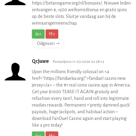
https://betanogame.org/nl/bonuses/. Nieuwe leden
ontvangen в‚¬500 welkomstbonus en gratis spins
op de beste slots. Sluit je vandaag aan bij de
winnaarsgemeenschap.
👍
0
👎
0
Odgovori ⇾
Qcjuwe
Postavljeno 11-03-2026 02:28:12
Upon the millions friendly colossal on <a
href="https://fanduelus.org/">fanduel casino new
jersey</a> – the #1 real coins casino app in America.
Get your $1000 TEASE IT AGAIN gratuity and
refashion every twirl, hand and roll into legitimate
readies rewards. Permanent ='pretty damned quick'
payouts, huge jackpots, and habitual action –
download FanDuel Casino again and start playing
like a pro today!
👍
0
👎
0