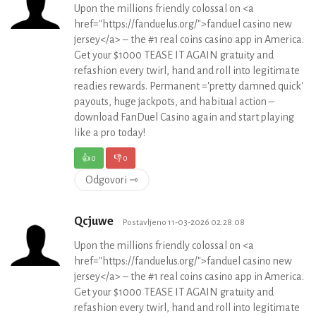
Upon the millions friendly colossal on <a
href="https://fanduelus.org/">fanduel casino new
jersey</a> – the #1 real coins casino app in America.
Get your $1000 TEASE IT AGAIN gratuity and
refashion every twirl, hand and roll into legitimate
readies rewards. Permanent ='pretty damned quick'
payouts, huge jackpots, and habitual action –
download FanDuel Casino again and start playing
like a pro today!
👍
0
👎
0
Odgovori ⇾
Qcjuwe
Postavljeno 11-03-2026 02:28:08
Upon the millions friendly colossal on <a
href="https://fanduelus.org/">fanduel casino new
jersey</a> – the #1 real coins casino app in America.
Get your $1000 TEASE IT AGAIN gratuity and
refashion every twirl, hand and roll into legitimate