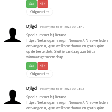
👍
0
👎
0
Odgovori ⇾
Djlgcl
Postavljeno 18-03-2026 00:04:50
Speel slimmer bij Betano
https://betanogame.org/nl/bonuses/. Nieuwe leden
ontvangen в‚¬500 welkomstbonus en gratis spins
op de beste slots. Sluit je vandaag aan bij de
winnaarsgemeenschap.
👍
0
👎
0
Odgovori ⇾
Djlgcl
Postavljeno 18-03-2026 00:04:46
Speel slimmer bij Betano
https://betanogame.org/nl/bonuses/. Nieuwe leden
ontvangen в‚¬500 welkomstbonus en gratis spins