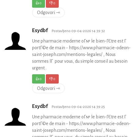
👍
0
👎
0
Odgovori ⇾
Esydbf
Postavljeno 09-04-2026 14:39:32
Une pharmacie moderne oГ№ le bien-ГЄtre est Г
portГ©e de main - https://www.pharmacie-odeon-
saint-joseph.com/mentions-legales/ , Nous
sommes lГ pour vous, du simple conseil au besoin
urgent .
👍
0
👎
0
Odgovori ⇾
Esydbf
Postavljeno 09-04-2026 14:39:25
Une pharmacie moderne oГ№ le bien-ГЄtre est Г
portГ©e de main - https://www.pharmacie-odeon-
saint-joseph.com/mentions-legales/ , Nous
sommes lГ pour vous, du simple conseil au besoin