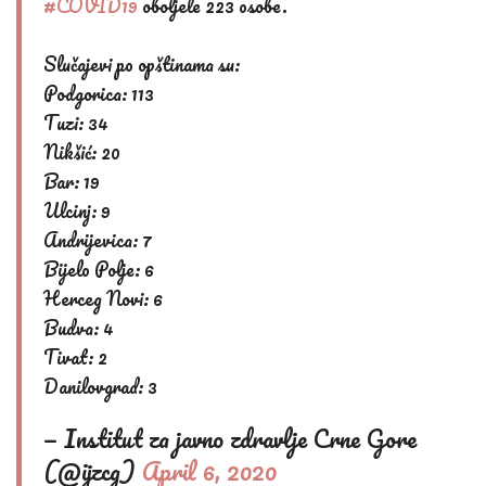
#COVID19
oboljele 223 osobe.
Slučajevi po opštinama su:
Podgorica: 113
Tuzi: 34
Nikšić: 20
Bar: 19
Ulcinj: 9
Andrijevica: 7
Bijelo Polje: 6
Herceg Novi: 6
Budva: 4
Tivat: 2
Danilovgrad: 3
— Institut za javno zdravlje Crne Gore
(@ijzcg)
April 6, 2020