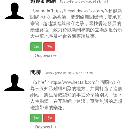
超越新聞網
Postavljeno 01-07-2026 18:11:38
《<a href="https://beyondnews852.com/">超越新
聞網</a>》為香港一間網絡新聞媒體，稟承其
宗旨 - 超越激進與保守之爭，尋找香港發展的
最佳路徑，致力於以新聞專業的立場深度分析
大中華地區及社會各類專題故事。
👍
0
👎
0
Odgovori ⇾
閒聊
Postavljeno 01-07-2026 18:11:20
《a href="https://www.heatalk.com/">閒聊</a>》
為三五知己難得相聚的地方，共同打造了這個
網站。將生活或認知的事去分享給別人，留下
人生點滴，在互聯網上逐浪，享受無邊的思想
碰撞帶來的樂趣。
👍
0
👎
0
Odgovori ⇾