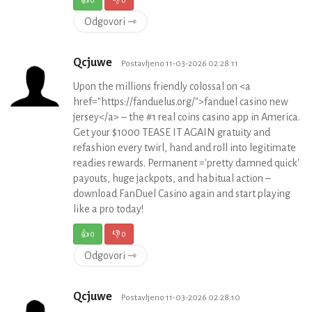
Odgovori ⇾
Qcjuwe
Postavljeno 11-03-2026 02:28:11
Upon the millions friendly colossal on <a
href="https://fanduelus.org/">fanduel casino new
jersey</a> – the #1 real coins casino app in America.
Get your $1000 TEASE IT AGAIN gratuity and
refashion every twirl, hand and roll into legitimate
readies rewards. Permanent ='pretty damned quick'
payouts, huge jackpots, and habitual action –
download FanDuel Casino again and start playing
like a pro today!
👍
0
👎
0
Odgovori ⇾
Qcjuwe
Postavljeno 11-03-2026 02:28:10