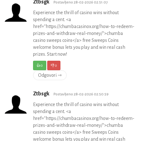
Ztbsgk
Postavljeno 28-02-2026 02:51:07
Experience the thrill of casino wins without
spending a cent. <a
href="https://chumbacasinox.org/how-to-redeem-
prizes-and-withdraw-real-money/">chumba
casino sweeps coins</a> free Sweeps Coins
welcome bonus lets you play and win real cash
prizes. Start now!
👍
0
👎
0
Odgovori ⇾
Ztbsgk
Postavljeno 28-02-2026 02:50:59
Experience the thrill of casino wins without
spending a cent. <a
href="https://chumbacasinox.org/how-to-redeem-
prizes-and-withdraw-real-money/">chumba
casino sweeps coins</a> free Sweeps Coins
welcome bonus lets you play and win real cash