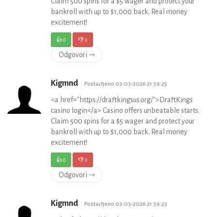
Claim 500 spins for a $5 wager and protect your
bankroll with up to $1,000 back. Real money
excitement!
👍
0
👎
0
Odgovori ⇾
Kigmnd
Postavljeno 03-03-2026 21:59:25
<a href="https://draftkingsus.org/">DraftKings
casino login</a> Casino offers unbeatable starts.
Claim 500 spins for a $5 wager and protect your
bankroll with up to $1,000 back. Real money
excitement!
👍
0
👎
0
Odgovori ⇾
Kigmnd
Postavljeno 03-03-2026 21:59:23