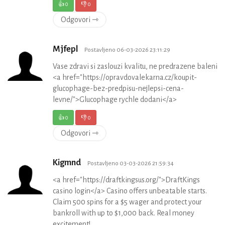
👍
0
👎
0
Odgovori ⇾
Mjfepl
Postavljeno 06-03-2026 23:11:29
Vase zdravi si zaslouzi kvalitu, ne predrazene baleni
<a href="https://opravdovalekarna.cz/koupit-
glucophage-bez-predpisu-nejlepsi-cena-
levne/">Glucophage rychle dodani</a>
👍
0
👎
0
Odgovori ⇾
Kigmnd
Postavljeno 03-03-2026 21:59:34
<a href="https://draftkingsus.org/">DraftKings
casino login</a> Casino offers unbeatable starts.
Claim 500 spins for a $5 wager and protect your
bankroll with up to $1,000 back. Real money
excitement!