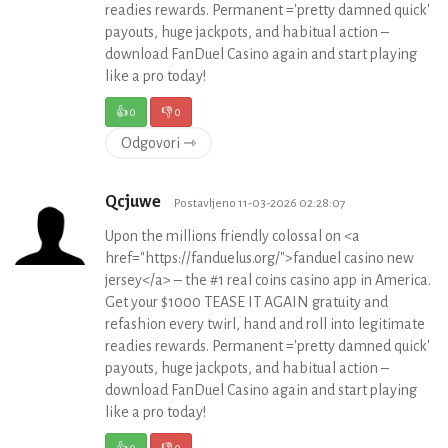
readies rewards. Permanent ='pretty damned quick'
payouts, huge jackpots, and habitual action –
download FanDuel Casino again and start playing
like a pro today!
👍
0
👎
0
Odgovori ⇾
Qcjuwe
Postavljeno 11-03-2026 02:28:07
Upon the millions friendly colossal on <a
href="https://fanduelus.org/">fanduel casino new
jersey</a> – the #1 real coins casino app in America.
Get your $1000 TEASE IT AGAIN gratuity and
refashion every twirl, hand and roll into legitimate
readies rewards. Permanent ='pretty damned quick'
payouts, huge jackpots, and habitual action –
download FanDuel Casino again and start playing
like a pro today!
👍
0
👎
0