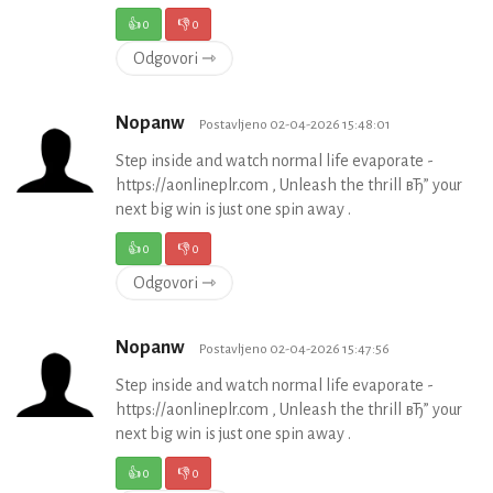
👍
0
👎
0
Odgovori ⇾
Nopanw
Postavljeno 02-04-2026 15:48:01
Step inside and watch normal life evaporate -
https://aonlineplr.com , Unleash the thrill вЂ” your
next big win is just one spin away .
👍
0
👎
0
Odgovori ⇾
Nopanw
Postavljeno 02-04-2026 15:47:56
Step inside and watch normal life evaporate -
https://aonlineplr.com , Unleash the thrill вЂ” your
next big win is just one spin away .
👍
0
👎
0