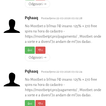
Odgovori ⇾
Pqhaaq
Postavljeno 22-03-2026 03:02:28
No Mostbet o bГґnus Г© insano: 125% + 270 free
spins na hora do cadastro -
https://mostbetpt.pro/pagamento/ , Mostbet: onde
a sorte e a diversГЈo andam de mГЈos dadas .
👍
0
👎
0
Odgovori ⇾
Pqhaaq
Postavljeno 22-03-2026 03:02:24
No Mostbet o bГґnus Г© insano: 125% + 270 free
spins na hora do cadastro -
https://mostbetpt.pro/pagamento/ , Mostbet: onde
a sorte e a diversГЈo andam de mГЈos dadas .
👍
0
👎
0