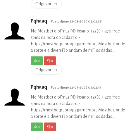
Odgovori ⇾
Pqhaaq
Postavljeno 22-03-2026 03:02:38
No Mostbet o bГґnus Г© insano: 125% + 270 free
spins na hora do cadastro -
https://mostbetpt.pro/pagamento/ , Mostbet: onde
a sorte e a diversГЈo andam de mГЈos dadas .
👍
0
👎
0
Odgovori ⇾
Pqhaaq
Postavljeno 22-03-2026 03:02:33
No Mostbet o bГґnus Г© insano: 125% + 270 free
spins na hora do cadastro -
https://mostbetpt.pro/pagamento/ , Mostbet: onde
a sorte e a diversГЈo andam de mГЈos dadas .
👍
0
👎
0