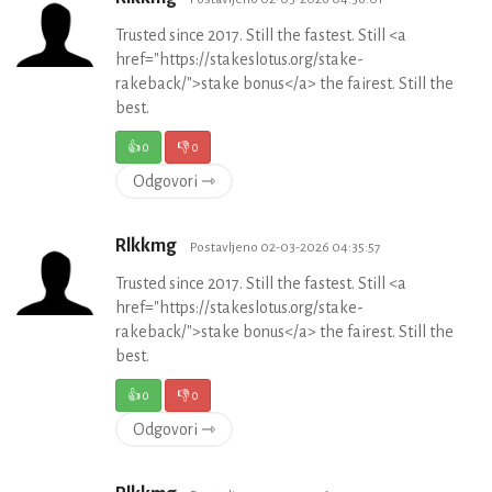
Trusted since 2017. Still the fastest. Still <a
href="https://stakeslotus.org/stake-
rakeback/">stake bonus</a> the fairest. Still the
best.
👍
0
👎
0
Odgovori ⇾
Rlkkmg
Postavljeno 02-03-2026 04:35:57
Trusted since 2017. Still the fastest. Still <a
href="https://stakeslotus.org/stake-
rakeback/">stake bonus</a> the fairest. Still the
best.
👍
0
👎
0
Odgovori ⇾