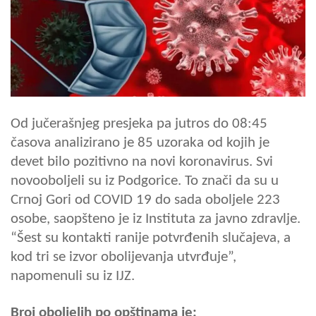
Od jučerašnjeg presjeka pa jutros do 08:45
časova analizirano je 85 uzoraka od kojih je
devet bilo pozitivno na novi koronavirus. Svi
novooboljeli su iz Podgorice. To znači da su u
Crnoj Gori od COVID 19 do sada oboljele 223
osobe, saopšteno je iz Instituta za javno zdravlje.
“Šest su kontakti ranije potvrđenih slučajeva, a
kod tri se izvor obolijevanja utvrđuje”,
napomenuli su iz IJZ.
Broj oboljelih po opštinama je: