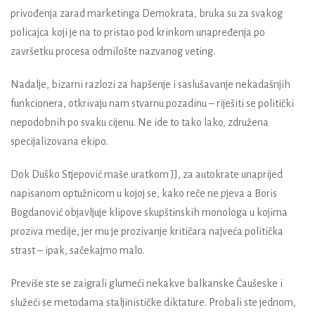
privođenja zarad marketinga Demokrata, bruka su za svakog
policajca koji je na to pristao pod krinkom unapređenja po
završetku procesa odmilošte nazvanog veting.
Nadalje, bizarni razlozi za hapšenje i saslušavanje
nekadašnjih
funkcionera, otkrivaju nam stvarnu pozadinu – riješiti se politički
nepodobnih po svaku cijenu. Ne ide to tako lako, združena
specijalizovana ekipo.
Dok Duško Stjepović maše uratkom JJ, za autokrate u
naprijed
napisanom optužnicom u kojoj se
, k
ako reče
n
e pjeva
a Boris
Bogdanović objavljuje klipove skupštinskih monologa u kojima
proziva medije, jer mu je prozivanje kritičara najveća politička
strast – ipak, sačekajmo malo.
Previše ste se zaigrali glumeći nekakve balkanske Čaušeske i
služeći se metodama staljinističke diktature. Probali ste jednom,