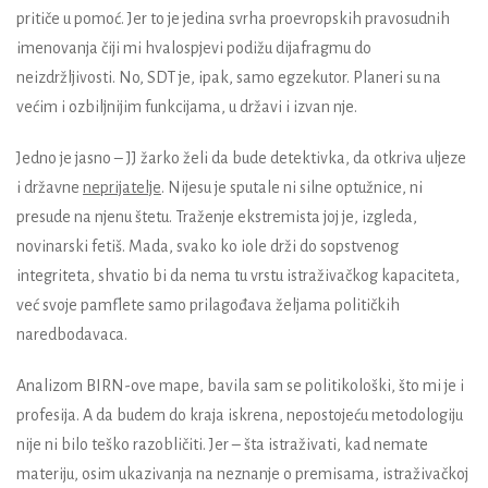
pritiče u pomoć. Jer to je jedina svrha proevropskih
pravosudnih
imenovanja čiji mi hvalospjevi podižu dijafragmu do
neizdržljivosti
. No, SDT je, ipak, samo egzekutor. Planeri su na
većim i ozbiljnijim funkcijama, u državi i izvan nje.
Jedno je jasno – JJ žarko želi da bude detektivka, da otkriva uljeze
i državne
neprijatelje
. Nijesu je sputale ni silne optužnice, ni
presude na njenu štetu. Traženje ekstremista joj je, izgleda,
novinarski fetiš. Mada, svako ko iole drži do sopstvenog
integriteta, shvatio bi da nema tu vrstu istraživačkog kapaciteta,
već svoje pamflete samo prilagođava željama političkih
naredbodavaca.
Analizom BIRN-ove mape, bavila sam se politikološki, što mi je i
profesija. A da budem do kraja iskrena, nepostojeću metodologiju
nije ni bilo teško razobličiti. Jer – šta istraživati, kad nemate
materiju, osim ukazivanja na neznanje o premisama, istraživačkoj