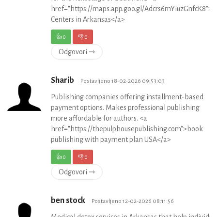
href="https://maps.app.goo.gl/Adcrs6mYiuzGnfcK8">
Centers in Arkansas</a>
👍
0
👎
0
Odgovori ⇾
Sharib
Postavljeno 18-02-2026 09:53:03
Publishing companies offering installment-based
payment options. Makes professional publishing
more affordable for authors. <a
href="https://thepulphousepublishing.com">book
publishing with payment plan USA</a>
👍
0
👎
0
Odgovori ⇾
ben stock
Postavljeno 12-02-2026 08:11:56