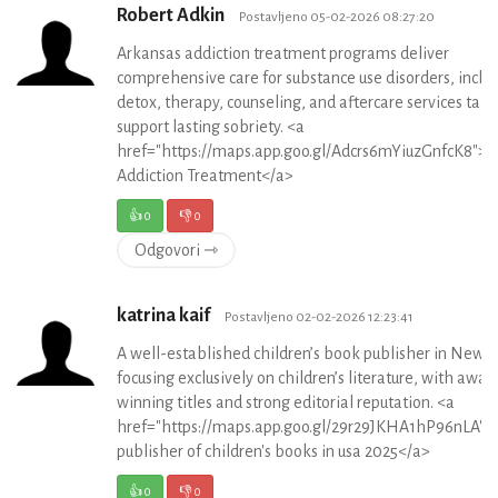
Robert Adkin
Postavljeno 05-02-2026 08:27:20
Arkansas addiction treatment programs deliver
comprehensive care for substance use disorders, inclu
detox, therapy, counseling, and aftercare services tail
support lasting sobriety. <a
href="https://maps.app.goo.gl/Adcrs6mYiuzGnfcK8">A
Addiction Treatment</a>
👍
0
👎
0
Odgovori ⇾
katrina kaif
Postavljeno 02-02-2026 12:23:41
A well-established children’s book publisher in New 
focusing exclusively on children’s literature, with awar
winning titles and strong editorial reputation. <a
href="https://maps.app.goo.gl/29r29JKHA1hP96nLA">
publisher of children's books in usa 2025</a>
👍
0
👎
0