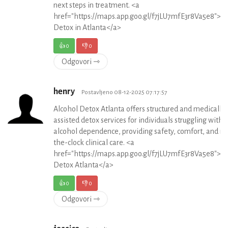
next steps in treatment. <a
href="https://maps.app.goo.gl/f7jLU7mfE3r8Va5e8">D
Detox in Atlanta</a>
👍
0
👎
0
Odgovori ⇾
henry
Postavljeno 08-12-2025 07:17:57
Alcohol Detox Atlanta offers structured and medically
assisted detox services for individuals struggling with
alcohol dependence, providing safety, comfort, and r
the-clock clinical care. <a
href="https://maps.app.goo.gl/f7jLU7mfE3r8Va5e8">A
Detox Atlanta</a>
👍
0
👎
0
Odgovori ⇾