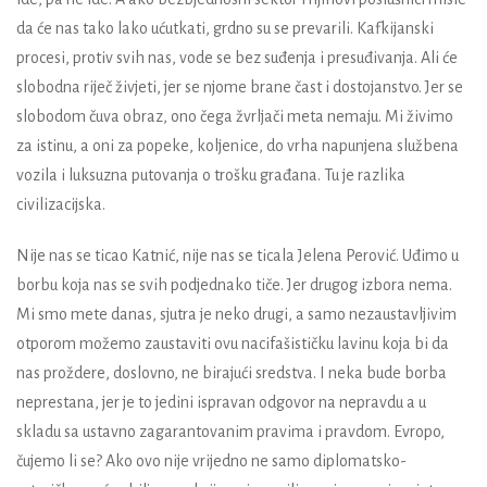
da će nas tako lako ućutkati, grdno su se prevarili. Kafkijanski
procesi, protiv svih nas, vode se bez suđenja i presuđivanja. Ali će
slobodna riječ živjeti, jer se njome brane čast i dostojanstvo. Jer se
slobodom čuva obraz, ono čega žvrljači meta nemaju. Mi živimo
za istinu, a oni za popeke, koljenice, do vrha napunjena službena
vozila i luksuzna putovanja o trošku građana. Tu je razlika
civilizacijska.
Nije nas se ticao Katnić, nije nas se ticala Jelena Perović. Uđimo u
borbu koja nas se svih podjednako tiče. Jer drugog izbora nema.
Mi smo mete danas, sjutra je neko drugi, a samo
nezaustavljivim
otporom možemo zaustaviti ovu nacifašističku lavinu koja bi da
nas
proždere
, doslovno, ne birajući sredstva.
I neka bude borba
neprestana
,
jer je to jedini ispravan odgovor na nepravdu a u
skladu sa ustavno zagarantovanim pravima i pravdom
. Evropo,
čujemo li se? Ako ovo nije vrijedno ne samo diplomatsko-