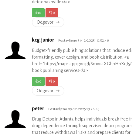
detox nashville</a>
👍
0
👎
0
Odgovori ⇾
kcg.junior
Postavljeno 31-12-2025 10:52:46
Budget-friendly publishing solutions that include editi
formatting, cover design, and book distribution. <a
href="https://maps.app.goo.gl/6mouaXGbpHpXnJ5M6
book publishing services</a>
👍
0
👎
0
Odgovori ⇾
peter
Postavljeno 09-12-2025 13:26:45
Drug Detox in Atlanta helps individuals break free fr
drug dependence through supervised detox programs
that reduce withdrawal risks and prepare clients for t