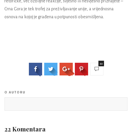
retoričke, već ozbiljne reakcije, svjesno ili nesvjesno priznajete –
Crna Gora je tek trofej za preživljavanje unije, a vrijednosna
osnova na kojoj je građena u potpunosti obesmišljena.
22
O AUTORU
22 Komentara