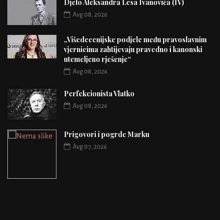
Djelo Aleksandra Lesa Ivanovića (IV)
Avg 08, 2026
„Višedecenijske podjele među pravoslavnim
vjernicima zahtijevaju pravedno i kanonski
utemeljeno rješenje“
Avg 08, 2026
Perfekcionista Vlatko
Avg 08, 2026
Prigovori i pogrde Marku
Avg 07, 2026