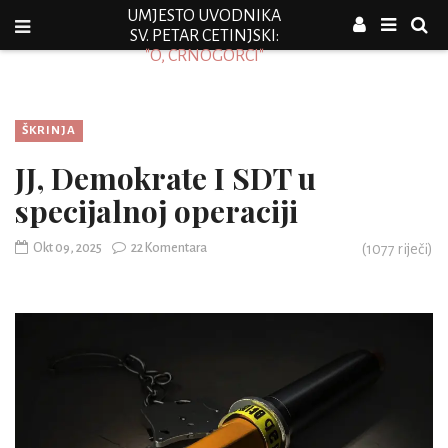
UMJESTO UVODNIKA
SV. PETAR CETINJSKI:
"O, CRNOGORCI"
ŠKRINJA
JJ, Demokrate I SDT u
specijalnoj operaciji
Okt 09, 2025
22 Komentara
(
1077
riječi)