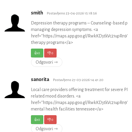
smith
Postavljeno 23-04-2026 15:18:56
Depression therapy programs – Counseling-based plan
managing depression symptoms. <a
href="https://maps.app.goo.gl/RwkKD3tkVc21upRn9">
therapy programs</a>
👍
0
👎
0
Odgovori ⇾
sanorita
Postavljeno 27-03-2026 14:41:20
Local care providers offering treatment for severe PM
related mood disorders. <a
href="https://maps.app.goo.gl/RwkKD3tkVc21upRn9">i
mental health facilities tennessee</a>
👍
0
👎
0
Odgovori ⇾