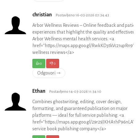
christian
Postavljeno 16-03-2026 07:34:43
Arbor Wellness Reviews – Online feedback and patien
experiences that highlight the quality and effectivene
Arbor Wellness mental health services. <a
href="https://maps.app.goo.gl/RwkKD3tkVc21upRn9">
wellness reviews</a>
👍
0
👎
0
Odgovori ⇾
Ethan
Postavljeno 14-03-2026 11:34:10
Combines ghostwriting, editing, cover design,
formatting, and guaranteed publication on major
platforms — ideal for full service publishing. <a
href="https://maps.app.goo.gl/29r29JKHA1hP96nLA">f
service book publishing company</a>