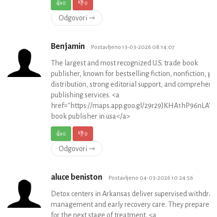
👍
0
👎
0
Odgovori ⇾
Benjamin
Postavljeno 13-03-2026 08:14:07
The largest and most recognized U.S. trade book
publisher, known for bestselling fiction, nonfiction, gl
distribution, strong editorial support, and comprehens
publishing services. <a
href="https://maps.app.goo.gl/29r29JKHA1hP96nLA">
book publisher in usa</a>
👍
0
👎
0
Odgovori ⇾
aluce beniston
Postavljeno 04-03-2026 10:24:56
Detox centers in Arkansas deliver supervised withdra
management and early recovery care. They prepare cl
for the next stage of treatment. <a