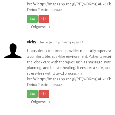
href="https://maps.app.goo.gl/PFQwDRm5JAUk6Yk79
Detox Treatment</a>
👍
0
👎
0
Odgovori ⇾
vicky
Postavljeno 24-10-2025 14:29:26
Luxury detox treatment provides medically supervised 
a comfortable, spa-like environment. Patients receive
the-clock care with therapies such as massage, nutriti
planning, and holistic healing. It ensures a safe, calm,
stress-free withdrawal process. <a
href="https://maps.app.goo.gl/PFQwDRm5JAUk6Yk79
Detox Treatment</a>
👍
0
👎
0
Odgovori ⇾