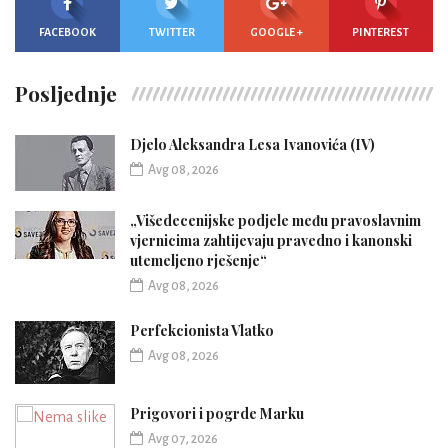
FACEBOOK
TWITTER
GOOGLE +
PINTEREST
Posljednje
Djelo Aleksandra Lesa Ivanovića (IV)
Avg 08, 2026
„Višedecenijske podjele među pravoslavnim
vjernicima zahtijevaju pravedno i kanonski
utemeljeno rješenje“
Avg 08, 2026
Perfekcionista Vlatko
Avg 08, 2026
Prigovori i pogrde Marku
Avg 07, 2026