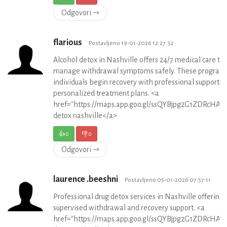
Odgovori ⇾
flarious
Postavljeno 19-01-2026 12:27:32
Alcohol detox in Nashville offers 24/7 medical care to
manage withdrawal symptoms safely. These program
individuals begin recovery with professional support a
personalized treatment plans. <a
href="https://maps.app.goo.gl/ssQYBjpg2G1ZDRcHA">
detox nashville</a>
👍
0
👎
0
Odgovori ⇾
laurence .beeshni
Postavljeno 05-01-2026 07:57:11
Professional drug detox services in Nashville offering 
supervised withdrawal and recovery support. <a
href="https://maps.app.goo.gl/ssQYBjpg2G1ZDRcHA">