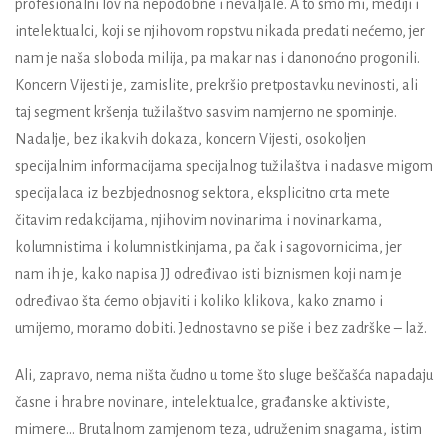
profesionalni lov na nepodobne i nevaljale. A to smo mi, mediji i
intelektualci, koji se njihovom ropstvu nikada predati nećemo, jer
nam je naša sloboda milija, pa makar nas i danonoćno progonili.
Koncern Vijesti je, zamislite, prekršio pretpostavku nevinosti, ali
taj segment kršenja tužilaštvo sasvim namjerno ne spominje.
Nadalje, bez ikakvih dokaza, koncern Vijesti, osokoljen
specijalnim informacijama specijalnog tužilaštva i nadasve migom
specijalaca iz bezbjednosnog sektora, eksplicitno crta mete
čitavim redakcijama, njihovim novinarima i novinarkama,
kolumnistima i kolumnistkinjama, pa čak i sagovornicima, jer
nam ih je, kako napisa JJ određivao isti biznismen koji nam je
određivao šta ćemo objaviti i koliko klikova, kako znamo i
umijemo, moramo dobiti. Jednostavno se piše i bez zadrške – laž.
Ali, zapravo, nema ništa čudno u tome što sluge beščašća napadaju
časne i hrabre novinare, intelektualce,
građanske
aktiviste,
mimere... Brutalnom zamjenom teza,
udruženim snagama
,
isti
m