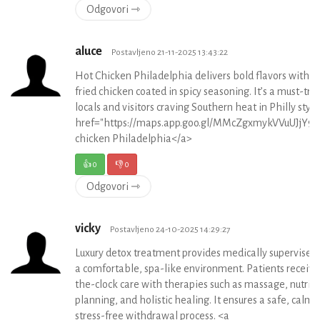
Odgovori ⇾
aluce
Postavljeno 21-11-2025 13:43:22
Hot Chicken Philadelphia delivers bold flavors with cr
fried chicken coated in spicy seasoning. It’s a must-try 
locals and visitors craving Southern heat in Philly style
href="https://maps.app.goo.gl/MMcZgxmykVVuUJjY9"
chicken Philadelphia</a>
👍
0
👎
0
Odgovori ⇾
vicky
Postavljeno 24-10-2025 14:29:27
Luxury detox treatment provides medically supervised 
a comfortable, spa-like environment. Patients receive
the-clock care with therapies such as massage, nutriti
planning, and holistic healing. It ensures a safe, calm,
stress-free withdrawal process. <a