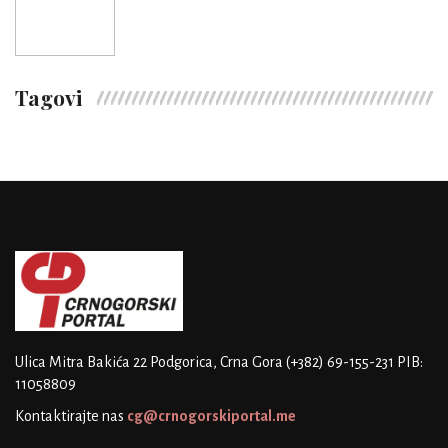
Tagovi
Ulica Mitra Bakića 22
Podgorica, Crna Gora
(+382) 69-155-231
PIB:
11058809
Kontaktirajte nas
cg@crnogorskiportal.me