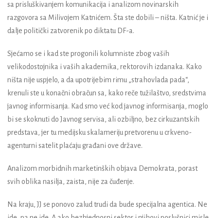
sa prisluškivanjem komunikacija i analizom novinarskih
razgovora sa Milivojem Katnićem. Šta ste dobili – ništa. Katnić je i
dalje politički zatvorenik po diktatu DF-a.
Sjećamo se i kad ste progonili kolumniste zbog vaših
velikodostojnika i vaših akademika, rektorovih izdanaka. Kako
ništa nije uspjelo, a da upotrijebim rimu „strahovlada pada“,
krenuli ste u konačni obračun sa, kako reče tužilaštvo, sredstvima
javnog informisanja. Kad smo već kod javnog informisanja, moglo
bi se skoknuti do Javnog servisa, ali ozbiljno, bez cirkuzantskih
predstava, jer tu medijsku skalameriju pretvorenu u crkveno-
agenturni satelit plaćaju građani ove države.
Analizom morbidnih marketinških objava Demokrata, porast
svih oblika nasilja, zaista, nije za čuđenje.
Na kraju, JJ se ponovo zalud trudi da bude specijalna agentica. Ne
ide, pa ne ide. A ako bezbjednosni sektor i njihovi poslušnici misle