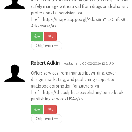
Medical detox services in Arkansas that help individua
safely manage withdrawal from drugs or alcohol unde
professional supervision. <a
href="https://maps.app.goo.gl/Adcrs6mYiuzGnfcK8">
Arkansas</a>
👍
0
👎
0
Odgovori ⇾
Robert Adkin
Postavljeno 09-02-2026 12:21:50
Offers services from manuscript writing, cover
design, marketing, and publishing support to
audiobook promotion for authors. <a
href="https://thepulphousepublishing.com">book
publishing services USA</a>
👍
0
👎
0
Odgovori ⇾