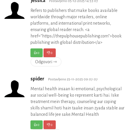
jessica
Postavljeno 05-12-2025 14:53:07
Refers to publishers that make books available
worldwide through major retailers, online
platforms, and international print networks,
ensuring global reader reach. <a
href="https://thepulphousepublishing.com">book
publishing with global distribution</a>
👍
0
👎
0
Odgovori ⇾
spider
Postavljeno 25-11-2025 09:07:07
Mental health insaan ki emotional, psychological
aur social well-being ko represent karti hai. Iske
treatment mein therapy, counseling aur coping
skills shamil hoti hain taake insan zyada stable aur
balanced life jee sake.Mental Health
👍
0
👎
0