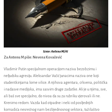
Izvor: Antena M/AI
Za Antenu M piše: Nevena Kovačević
Vladimir Putin specijalnom operacijom naziva bezobzirnu i
neljudsku agresiju. Aleksandar Vučić junacima naziva one koji
studentkinjama lome vilice. A njihova agentura, crkvena, politička
i nadasve medijska, ima sasvim druge zadatke. Ali je u njima, sve,
ali baš sve specijalno, do nivoa da su za rubriku vjerovali ili ne.
Krenimo redom. Vazda kad otpadne i neki od posljednjih
komadića nesrećnog nam bezbjednosnog sektora, tužilaštvo