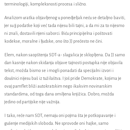
terminologiji, kompleksnosti procesa i slično.
Analizom uratka objavljenog u ponedjeljak neću se detaljno baviti,
jer su jj podatke koji već tada nijesu bili tajni, a da mi za to nijesmo
ni znali, dostavili njeni saborci. Biću principijelna i poštovati
kodekse, moralne i ljudske, ono što JJ prečesto ne čini.
Elem, nakon saopštenja SDT-a- slagalica je sklopljena. Da JJ samo
dan kasnije nakon skidanja objave tajnosti postupka nije objavila
tekst, možda bismo se i mogli ponadati da specijalni izvori i
doušnici nijesu baš iz tužilaštva. I još pride Demokrate, kojima je
ovaj pamflet bliži autokratskim nego ikakvim novinarskim
standardima, od toga dana omiljena knjižica. Dobro, možda
jedino od partijske nije važnija.
I tako, reče nam SDT, nemaju oni pojma šta je potkopavanje i
gušenje medijskih sloboda. Ne sprovode oni hajke, samo