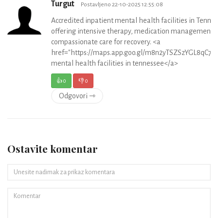
Turgut
Postavljeno 22-10-2025 12:55:08
Accredited inpatient mental health facilities in Tenne
offering intensive therapy, medication management,
compassionate care for recovery. <a
href="https://maps.app.goo.gl/m8n2yTSZSzYGL8qC7">
mental health facilities in tennessee</a>
👍
0
👎
0
Odgovori ⇾
Ostavite komentar