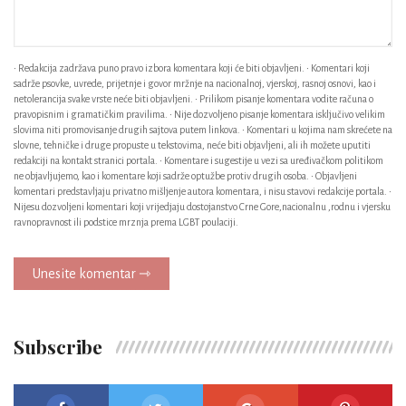
• Redakcija zadržava puno pravo izbora komentara koji će biti objavljeni. • Komentari koji
sadrže psovke, uvrede, prijetnje i govor mržnje na nacionalnoj, vjerskoj, rasnoj osnovi, kao i
netolerancija svake vrste neće biti objavljeni. • Prilikom pisanje komentara vodite računa o
pravopisnim i gramatičkim pravilima. • Nije dozvoljeno pisanje komentara isključivo velikim
slovima niti promovisanje drugih sajtova putem linkova. • Komentari u kojima nam skrećete na
slovne, tehničke i druge propuste u tekstovima, neće biti objavljeni, ali ih možete uputiti
redakciji na kontakt stranici portala. • Komentare i sugestije u vezi sa uređivačkom politikom
ne objavljujemo, kao i komentare koji sadrže optužbe protiv drugih osoba. • Objavljeni
komentari predstavljaju privatno mišljenje autora komentara, i nisu stavovi redakcije portala. •
Nijesu dozvoljeni komentari koji vrijedjaju dostojanstvo Crne Gore,nacionalnu ,rodnu i vjersku
ravnopravnost ili podstice mrznja prema LGBT poulaciji.
Unesite komentar ⇾
Subscribe