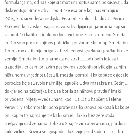
formulacijama
, od
nas koj
e
sramotnim
optužbama pokušavaju da
diskredituju
,
Brane crkvu i političke ešalone koji nas vraćaju u
'90
e,,
kad su vodeća medijska Pera bili
E
milo Labudović i Perica
Đaković
koji vaskrsavaju
upravo
zahvaljujući
perjanicama
koji su
se politički kalili
na idolopoklonstvu tome zlom vremenu
. Smeta
im što smo prozreli njihov političko-prevarantski brlog. Smeta im
što znamo da ih nije briga za bezbjednost građana i građanki ove
zemlje. Smeta im što znamo da ne strahuju od novih leševa i
tragedija, jer osim prljavim poslovima stečenih privilegija za njih
ništa nema vrijednost. Jesu li, možda, pomislili kako su se osjećale
porodice koje su svoje najmilije izgubile
u dva masakra na Cetinju
,
dok je jedina tužiteljka koja se borila za njihovu pravdu filmski
privođena. Nijesu – već su nam, kao i u slučaju hapšenja Jelene
Perović, visokomoralni borci protiv nasilja iznova pokazali kako se
oni koji bi to najmanje trebali i smjeli, lako i bez zere stida
iživljavaju nad ženama. Toliko o Spajićevim obećanjima, pardon,
kukavičluku. Krivica se, gospodo, dokazuje pred sudom, a rijaliti