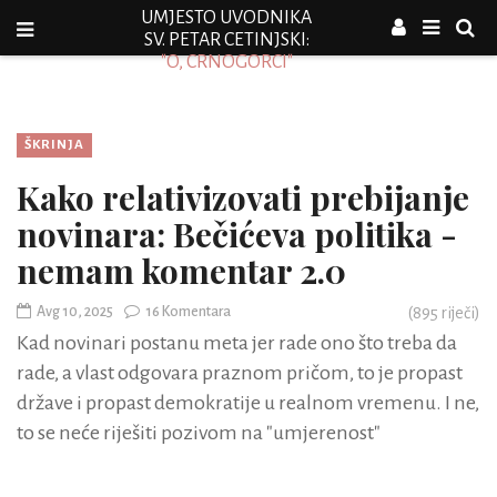
UMJESTO UVODNIKA
SV. PETAR CETINJSKI:
"O, CRNOGORCI"
ŠKRINJA
Kako relativizovati prebijanje
novinara: Bečićeva politika -
nemam komentar 2.0
Avg 10, 2025
16 Komentara
(
895
riječi)
Kad novinari postanu meta jer rade ono što treba da
rade, a vlast odgovara praznom pričom, to je propast
države i propast demokratije u realnom vremenu. I ne,
to se neće riješiti pozivom na "umjerenost"