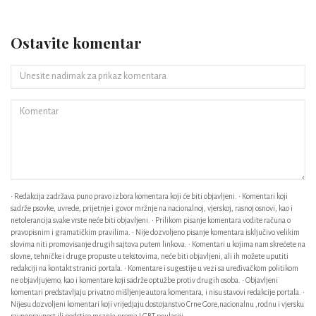
Ostavite komentar
• Redakcija zadržava puno pravo izbora komentara koji će biti objavljeni. • Komentari koji
sadrže psovke, uvrede, prijetnje i govor mržnje na nacionalnoj, vjerskoj, rasnoj osnovi, kao i
netolerancija svake vrste neće biti objavljeni. • Prilikom pisanje komentara vodite računa o
pravopisnim i gramatičkim pravilima. • Nije dozvoljeno pisanje komentara isključivo velikim
slovima niti promovisanje drugih sajtova putem linkova. • Komentari u kojima nam skrećete na
slovne, tehničke i druge propuste u tekstovima, neće biti objavljeni, ali ih možete uputiti
redakciji na kontakt stranici portala. • Komentare i sugestije u vezi sa uređivačkom politikom
ne objavljujemo, kao i komentare koji sadrže optužbe protiv drugih osoba. • Objavljeni
komentari predstavljaju privatno mišljenje autora komentara, i nisu stavovi redakcije portala. •
Nijesu dozvoljeni komentari koji vrijedjaju dostojanstvo Crne Gore,nacionalnu ,rodnu i vjersku
ravnopravnost ili podstice mrznja prema LGBT poulaciji.