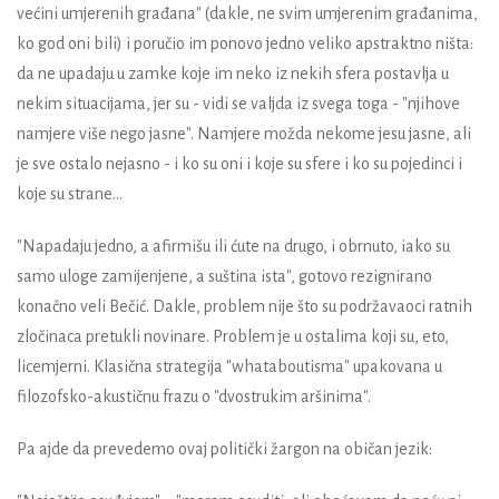
većini umjerenih građana" (dakle, ne svim umjerenim građanima,
ko god oni bili) i poručio im ponovo jedno veliko apstraktno ništa:
da ne upadaju u zamke koje im neko iz nekih sfera postavlja u
nekim situacijama, jer su - vidi se valjda iz svega toga - "njihove
namjere više nego jasne". Namjere možda nekome jesu jasne, ali
je sve ostalo nejasno - i ko su oni i koje su sfere i ko su pojedinci i
koje su strane...
"Napadaju jedno, a afirmišu ili ćute na drugo, i obrnuto, iako su
samo uloge zamijenjene, a suština ista", gotovo rezignirano
konačno veli Bečić. Dakle, problem nije što su podržavaoci ratnih
zločinaca pretukli novinare. Problem je u ostalima koji su, eto,
licemjerni. Klasična strategija "whataboutisma" upakovana u
filozofsko-akustičnu frazu o "dvostrukim aršinima".
Pa ajde da prevedemo ovaj politički žargon na običan jezik: