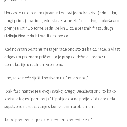
Upravo je taj dio svima jasan: nijesu svi jednako krivi. Jedni tuku,
drugi primaju batine. Jedni slave ratne zločince, drugi pokušavaju
prenijeti istinu o tome. Jedni se kriju iza ispraznih fraza, drugi
rizikuju živote da bi radili svoj posao.
Kad novinari postanu meta jer rade ono što treba da rade, a vlast
odgovara praznom pričom, to je propast države i propast
demokratije u realnom vremenu.
I ne, to se neće riješiti pozivom na "umjerenost".
Ipak fascinantno je u ovoj i svakoj drugoj Bečićevoj priči to kako
koristi diskurs "pomirenja" i "pobjeda a ne podjela" da opravda
sopstveno nesuočavanje s konkretnim problemom.
Tako "pomirenje" postaje "nemam komentar 2.0".