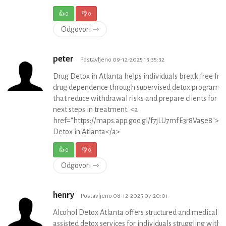
👍
0
👎
0
Odgovori ⇾
peter
Postavljeno 09-12-2025 13:35:32
Drug Detox in Atlanta helps individuals break free fr
drug dependence through supervised detox programs
that reduce withdrawal risks and prepare clients for t
next steps in treatment. <a
href="https://maps.app.goo.gl/f7jLU7mfE3r8Va5e8">D
Detox in Atlanta</a>
👍
0
👎
0
Odgovori ⇾
henry
Postavljeno 08-12-2025 07:20:01
Alcohol Detox Atlanta offers structured and medically
assisted detox services for individuals struggling with