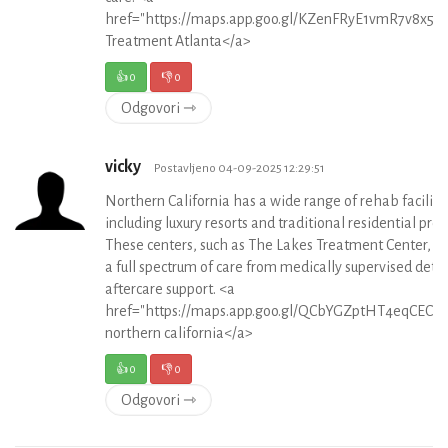
href="https://maps.app.goo.gl/KZenFRyE1vmR7v8x5"
Treatment Atlanta</a>
👍
0
👎
0
Odgovori ⇾
vicky
Postavljeno 04-09-2025 12:29:51
Northern California has a wide range of rehab facilitie
including luxury resorts and traditional residential pro
These centers, such as The Lakes Treatment Center, p
a full spectrum of care from medically supervised deto
aftercare support. <a
href="https://maps.app.goo.gl/QCbYGZptHT4eqCEC7
northern california</a>
👍
0
👎
0
Odgovori ⇾