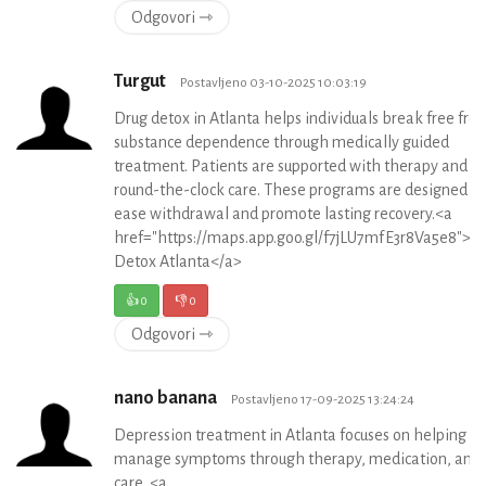
Odgovori ⇾
Turgut
Postavljeno 03-10-2025 10:03:19
Drug detox in Atlanta helps individuals break free fro
substance dependence through medically guided
treatment. Patients are supported with therapy and
round-the-clock care. These programs are designed to
ease withdrawal and promote lasting recovery.<a
href="https://maps.app.goo.gl/f7jLU7mfE3r8Va5e8">D
Detox Atlanta</a>
👍
0
👎
0
Odgovori ⇾
nano banana
Postavljeno 17-09-2025 13:24:24
Depression treatment in Atlanta focuses on helping in
manage symptoms through therapy, medication, and h
care. <a