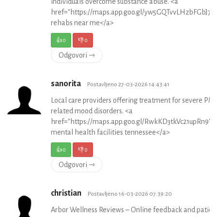
individuals overcome substance abuse. <a
href="https://maps.app.goo.gl/yw5GQTvvLHzbFGbJ7"
rehabs near me</a>
👍
0
👎
0
Odgovori ⇾
sanorita
Postavljeno 27-03-2026 14:43:41
Local care providers offering treatment for severe PM
related mood disorders. <a
href="https://maps.app.goo.gl/RwkKD3tkVc21upRn9">i
mental health facilities tennessee</a>
👍
0
👎
0
Odgovori ⇾
christian
Postavljeno 16-03-2026 07:39:20
Arbor Wellness Reviews – Online feedback and patien