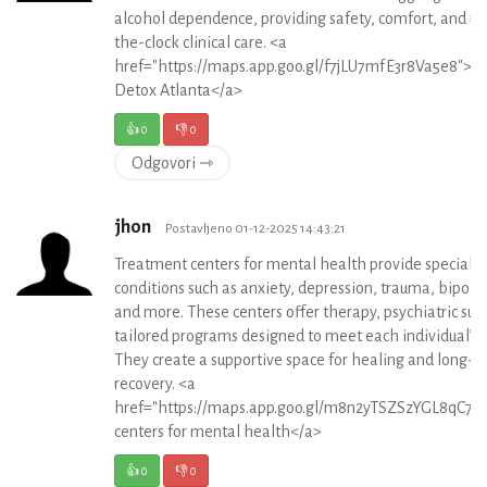
alcohol dependence, providing safety, comfort, and r
the-clock clinical care. <a
href="https://maps.app.goo.gl/f7jLU7mfE3r8Va5e8">A
Detox Atlanta</a>
👍
0
👎
0
Odgovori ⇾
jhon
Postavljeno 01-12-2025 14:43:21
Treatment centers for mental health provide specializ
conditions such as anxiety, depression, trauma, bipolar
and more. These centers offer therapy, psychiatric sup
tailored programs designed to meet each individual’s 
They create a supportive space for healing and long-t
recovery. <a
href="https://maps.app.goo.gl/m8n2yTSZSzYGL8qC7"
centers for mental health</a>
👍
0
👎
0