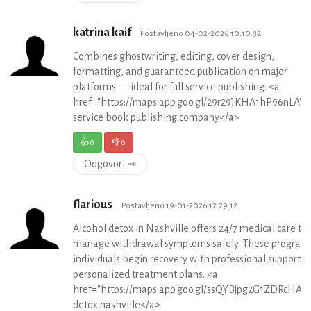
katrina kaif
Postavljeno 04-02-2026 10:10:32
Combines ghostwriting, editing, cover design,
formatting, and guaranteed publication on major
platforms — ideal for full service publishing. <a
href="https://maps.app.goo.gl/29r29JKHA1hP96nLA">f
service book publishing company</a>
👍
0
👎
0
Odgovori ⇾
flarious
Postavljeno 19-01-2026 12:29:12
Alcohol detox in Nashville offers 24/7 medical care to
manage withdrawal symptoms safely. These program
individuals begin recovery with professional support a
personalized treatment plans. <a
href="https://maps.app.goo.gl/ssQYBjpg2G1ZDRcHA">
detox nashville</a>