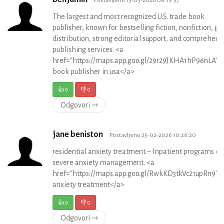
The largest and most recognized U.S. trade book
publisher, known for bestselling fiction, nonfiction, gl
distribution, strong editorial support, and comprehens
publishing services. <a
href="https://maps.app.goo.gl/29r29JKHA1hP96nLA">
book publisher in usa</a>
👍
0
👎
0
Odgovori ⇾
jane beniston
Postavljeno 25-02-2026 10:26:20
residential anxiety treatment – Inpatient programs de
severe anxiety management. <a
href="https://maps.app.goo.gl/RwkKD3tkVc21upRn9">r
anxiety treatment</a>
👍
0
👎
0
Odgovori ⇾