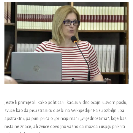
Jeste li primijetili kako političari, kad su vidno očajni u svom poslu,
zvuče kao da pišu stranicu o sebi na Wikipediji? Pa su ozbiljni, pa
apstraktni, pa puni priča o „principima“ i „vrijednostima“, koje baš
ništa ne znače, ali zvuče dovoljno važno da možda i uspiju prikriti