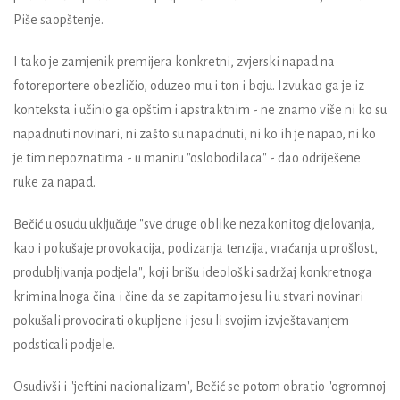
Piše saopštenje.
I tako je zamjenik premijera konkretni, zvjerski napad na
fotoreportere obezličio, oduzeo mu i ton i boju. Izvukao ga je iz
konteksta i učinio ga opštim i apstraktnim - ne znamo više ni ko su
napadnuti novinari, ni zašto su napadnuti, ni ko ih je napao, ni ko
je tim nepoznatima - u maniru "oslobodilaca" - dao odriješene
ruke za napad.
Bečić u osudu uključuje "sve druge oblike nezakonitog djelovanja,
kao i pokušaje provokacija, podizanja tenzija, vraćanja u prošlost,
produbljivanja podjela", koji brišu ideološki sadržaj konkretnoga
kriminalnoga čina i čine da se zapitamo jesu li u stvari novinari
pokušali provocirati okupljene i jesu li svojim izvještavanjem
podsticali podjele.
Osudivši i "jeftini nacionalizam", Bečić se potom obratio "ogromnoj