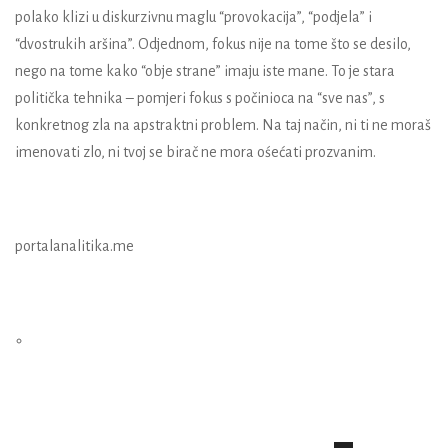
polako klizi u diskurzivnu maglu “provokacija”, “podjela” i
“dvostrukih aršina”. Odjednom, fokus nije na tome što se desilo,
nego na tome kako “obje strane” imaju iste mane. To je stara
politička tehnika – pomjeri fokus s počinioca na “sve nas”, s
konkretnog zla na apstraktni problem. Na taj način, ni ti ne moraš
imenovati zlo, ni tvoj se birač ne mora ośećati prozvanim.
portalanalitika.me