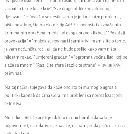
"Najoštije osuđujem" = "moram osuditi, ali obećavam da neću ni
zucnuti o tome ko je kriv." "Sve druge oblike nezakonitog
djelovanja" = "ovo što se desilo samo je jedan u nizu problema,
ništa posebno, što bi rekao Filip Adžić, u nedostatku značajnih
kriminalnih obračuna, mediji od ovoga prave klikbejt." "Pokušaji
provokacija" = "možda su novinari i sami krivi, razmislite o tome,
ja vam neću ništa reći, ali da ne bude poslije kako vam ništa
nijesam rekao." "Umjereni građani" = "ogromna većina ljudi koji se
slažu sa mnom." "Različite sfere i različite strane" = "svi su krivi
osim nas."
Na taj način izbjegava da kaže ono što bi mu moglo ugroziti
politički kapital: da Crna Gora ima problem sa normalizacijom
četništva.
No zaludu Bečić koristi jezik kao dimnu bombu da sakrije
odgovornost, da relativizuje nasilje, da nam proda priču da su svi
jednako krivi.