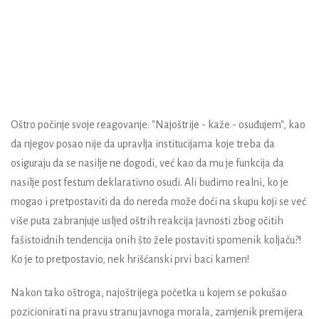
Oštro počinje svoje reagovanje: "Najoštrije - kaže - osuđujem", kao
da njegov posao nije da upravlja institucijama koje treba da
osiguraju da se nasilje ne dogodi, već kao da mu je funkcija da
nasilje post festum deklarativno osudi. Ali budimo realni, ko je
mogao i pretpostaviti da do nereda može doći na skupu koji se već
više puta zabranjuje usljed oštrih reakcija javnosti zbog očitih
fašistoidnih tendencija onih što žele postaviti spomenik koljaču?!
Ko je to pretpostavio, nek hrišćanski prvi baci kamen!
Nakon tako oštroga, najoštrijega početka u kojem se pokušao
pozicionirati na pravu stranu javnoga morala, zamjenik premijera