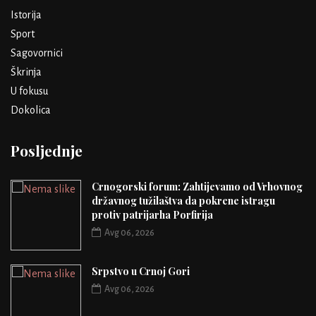
Istorija
Sport
Sagovornici
Škrinja
U fokusu
Dokolica
Posljednje
Crnogorski forum: Zahtijevamo od Vrhovnog
državnog tužilaštva da pokrene istragu
protiv patrijarha Porfirija
Avg 06, 2026
Srpstvo u Crnoj Gori
Avg 06, 2026