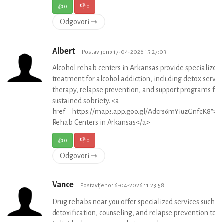
👍
0
👎
0
Odgovori ⇾
Albert
Postavljeno 17-04-2026 15:27:03
Alcohol rehab centers in Arkansas provide specialized
treatment for alcohol addiction, including detox servic
therapy, relapse prevention, and support programs for
sustained sobriety. <a
href="https://maps.app.goo.gl/Adcrs6mYiuzGnfcK8">A
Rehab Centers in Arkansas</a>
👍
0
👎
0
Odgovori ⇾
Vance
Postavljeno 16-04-2026 11:23:58
Drug rehabs near you offer specialized services such a
detoxification, counseling, and relapse prevention to 