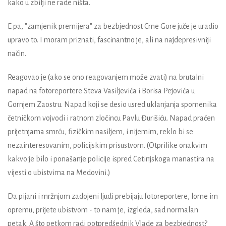
kako u zbilji ne rade ništa.
E pa, "zamjenik premijera" za bezbjednost Crne Gore juče je uradio
upravo to. I moram priznati, fascinantno je, ali na najdepresivniji
način.
Reagovao je (ako se ono reagovanjem može zvati) na brutalni
napad na fotoreportere Steva Vasiljevića i Borisa Pejovića u
Gornjem Zaostru. Napad koji se desio usred uklanjanja spomenika
četničkom vojvodi i ratnom zločincu Pavlu Đurišiću. Napad praćen
prijetnjama smrću, fizičkim nasiljem, i nijemim, reklo bi se
nezainteresovanim, policijskim prisustvom. (Otprilike onakvim
kakvo je bilo i ponašanje policije ispred Cetinjskoga manastira na
vijesti o ubistvima na Medovini.)
Da pijani i mržnjom zadojeni ljudi prebijaju fotoreportere, lome im
opremu, prijete ubistvom - to nam je, izgleda, sad normalan
petak. A što petkom radi potpredśednik Vlade za bezbjednost?