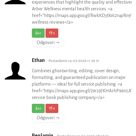
experiences that highlight the quality and effectivene
Arbor Wellness mental health services. <a
href="https://maps.app.goo.gl/RwkKD3tkVc21upRn9">
wellness reviews</a>
👍
0
👎
0
Odgovori ⇾
Ethan
Postavljeno 14-03-2026 11:39:31
Combines ghostwriting, editing, cover design,
formatting, and guaranteed publication on major
platforms — ideal for full service publishing. <a
href="https://maps.app.goo.gl/29r29JKHA1hP96nLA">f
service book publishing company</a>
👍
0
👎
0
Odgovori ⇾
Benjamin
Postavljeno 13-03-2026 08:19:57