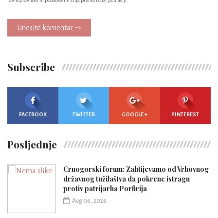
Unesite komentar ⇾
Subscribe
FACEBOOK
TWITTER
GOOGLE +
PINTEREST
Posljednje
Crnogorski forum: Zahtijevamo od Vrhovnog
državnog tužilaštva da pokrene istragu
protiv patrijarha Porfirija
Avg 06, 2026