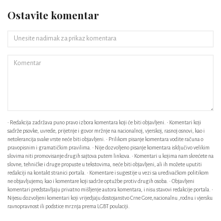
Ostavite komentar
• Redakcija zadržava puno pravo izbora komentara koji će biti objavljeni. • Komentari koji
sadrže psovke, uvrede, prijetnje i govor mržnje na nacionalnoj, vjerskoj, rasnoj osnovi, kao i
netolerancija svake vrste neće biti objavljeni. • Prilikom pisanje komentara vodite računa o
pravopisnim i gramatičkim pravilima. • Nije dozvoljeno pisanje komentara isključivo velikim
slovima niti promovisanje drugih sajtova putem linkova. • Komentari u kojima nam skrećete na
slovne, tehničke i druge propuste u tekstovima, neće biti objavljeni, ali ih možete uputiti
redakciji na kontakt stranici portala. • Komentare i sugestije u vezi sa uređivačkom politikom
ne objavljujemo, kao i komentare koji sadrže optužbe protiv drugih osoba. • Objavljeni
komentari predstavljaju privatno mišljenje autora komentara, i nisu stavovi redakcije portala. •
Nijesu dozvoljeni komentari koji vrijedjaju dostojanstvo Crne Gore,nacionalnu ,rodnu i vjersku
ravnopravnost ili podstice mrznja prema LGBT poulaciji.