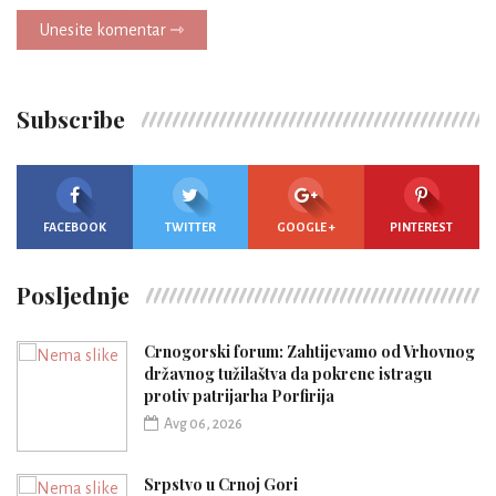
Unesite komentar ⇾
Subscribe
FACEBOOK
TWITTER
GOOGLE +
PINTEREST
Posljednje
Crnogorski forum: Zahtijevamo od Vrhovnog
državnog tužilaštva da pokrene istragu
protiv patrijarha Porfirija
Avg 06, 2026
Srpstvo u Crnoj Gori