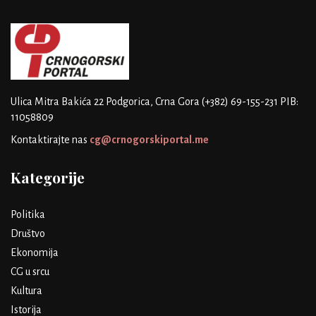
Ulica Mitra Bakića 22
Podgorica, Crna Gora
(+382) 69-155-231
PIB:
11058809
Kontaktirajte nas
cg@crnogorskiportal.me
Kategorije
Politika
Društvo
Ekonomija
CG u srcu
Kultura
Istorija