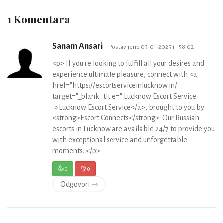
1 Komentara
Sanam Ansari
Postavljeno 03-01-2025 11:58:02
<p> If you're looking to fulfill all your desires and
experience ultimate pleasure, connect with <a
href="https://escortserviceinlucknow.in/"
target="_blank" title=" Lucknow Escort Service
">Lucknow Escort Service</a>, brought to you by
<strong>Escort Connects</strong>. Our Russian
escorts in Lucknow are available 24/7 to provide you
with exceptional service and unforgettable
moments. </p>
👍
0
👎
0
Odgovori ⇾