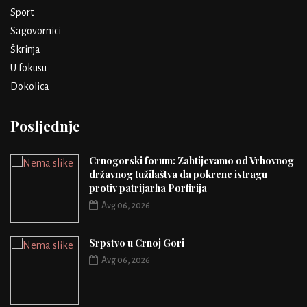
Sport
Sagovornici
Škrinja
U fokusu
Dokolica
Posljednje
Crnogorski forum: Zahtijevamo od Vrhovnog
državnog tužilaštva da pokrene istragu
protiv patrijarha Porfirija
Avg 06, 2026
Srpstvo u Crnoj Gori
Avg 06, 2026