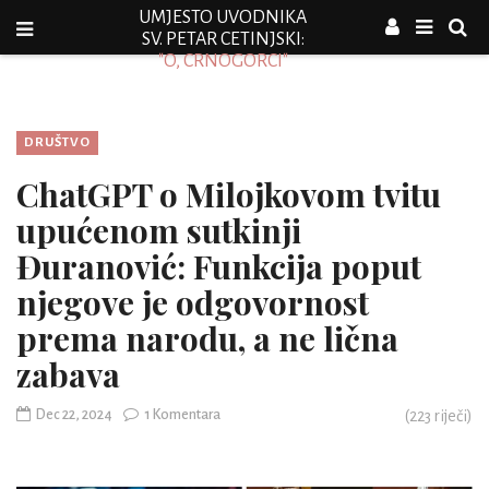
UMJESTO UVODNIKA
SV. PETAR CETINJSKI:
"O, CRNOGORCI"
DRUŠTVO
ChatGPT o Milojkovom tvitu
upućenom sutkinji
Đuranović: Funkcija poput
njegove je odgovornost
prema narodu, a ne lična
zabava
Dec 22, 2024
1 Komentara
(
223
riječi)