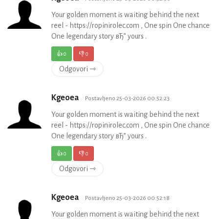
Your golden moment is waiting behind the next
reel - https://ropinirolec.com , One spin One chance
One legendary story вЂ” yours .
👍
0
👎
0
Odgovori ⇾
Kgeoea
Postavljeno 25-03-2026 00:52:23
Your golden moment is waiting behind the next
reel - https://ropinirolec.com , One spin One chance
One legendary story вЂ” yours .
👍
0
👎
0
Odgovori ⇾
Kgeoea
Postavljeno 25-03-2026 00:52:18
Your golden moment is waiting behind the next