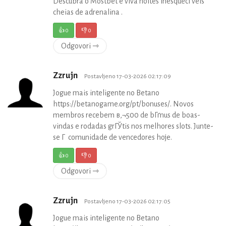
Descubra o Mostbet e viva noites inesquecГ­veis
cheias de adrenalina .
👍
0
👎
0
Odgovori ⇾
Zzrujn
Postavljeno 17-03-2026 02:17:09
Jogue mais inteligente no Betano
https://betanogame.org/pt/bonuses/. Novos
membros recebem в‚¬500 de bГґnus de boas-
vindas e rodadas grГЎtis nos melhores slots. Junte-
se Г comunidade de vencedores hoje.
👍
0
👎
0
Odgovori ⇾
Zzrujn
Postavljeno 17-03-2026 02:17:05
Jogue mais inteligente no Betano