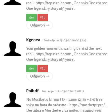
reel - https://ropinirolec.com , One spin One chance
One legendary story вЂ” yours .
👍
0
👎
0
Odgovori ⇾
Kgeoea
Postavljeno 25-03-2026 00:52:13
Your golden moment is waiting behind the next
reel - https://ropinirolec.com , One spin One chance
One legendary story вЂ” yours .
👍
0
👎
0
Odgovori ⇾
Poibdf
Postavljeno 21-03-2026 16:08:12
No Mostbet o bГґnus Г© insano: 125% + 270 free
spins na hora do cadastro - https://mostbetpt.pro/ ,
Descubra o Mostbet e viva noites inesquecГ­veis