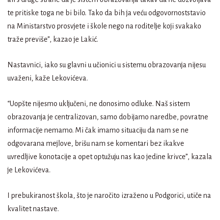
te pritiske toga ne bi bilo. Tako da bih ja veću odgovornoststavio
na Ministarstvo prosvjete i škole nego na roditelje koji svakako
traže previše”, kazao je Lakić.
Nastavnici, iako su glavni u učionici u sistemu obrazovanja nijesu
uvaženi, kaže Lekovićeva.
“Uopšte nijesmo uključeni, ne donosimo odluke. Naš sistem
obrazovanja je centralizovan, samo dobijamo naredbe, povratne
informacije nemamo. Mi čak imamo situaciju da nam se ne
odgovarana mejlove, brišu nam se komentari bez ikakve
uvredljive konotacije a opet optužuju nas kao jedine krivce”, kazala
je Lekovićeva.
I prebukiranost škola, što je naročito izraženo u Podgorici, utiče na
kvalitet nastave.