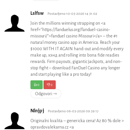
Lslfsw
Postavljeno 10-03-2026 14:31:02
Join the millions winning strapping on <a
href="https://fanduelus.org/fanduel-casino-
missouri/">fanduel casino Missouri</a> – the #1
natural money casino app in America. Reach your
$1000 WITH IT AGAIN hand-out and modify every
make up, хэнд and rolling into bona fide readies
rewards. Firm payouts, gigantic jackpots, and non-
stop fight – download FanDuel Casino any longer
and start playing like a pro today!
👍
0
👎
0
Odgovori ⇾
Nlnjpj
Postavljeno 06-03-2026 09:39:17
Originalni kvalita – genericka cena! Az 80 % dole >
opravdovalekarna.cz <a