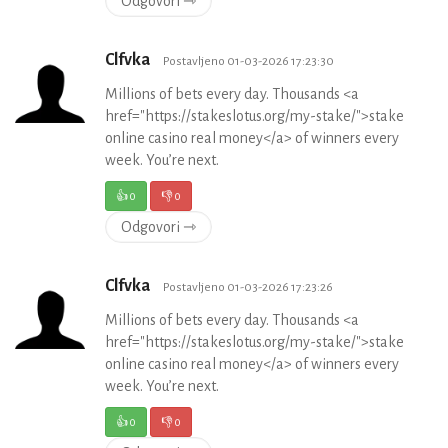
Odgovori ⇾
Clfvka
Postavljeno 01-03-2026 17:23:30
Millions of bets every day. Thousands <a
href="https://stakeslotus.org/my-stake/">stake
online casino real money</a> of winners every
week. You’re next.
👍
0
👎
0
Odgovori ⇾
Clfvka
Postavljeno 01-03-2026 17:23:26
Millions of bets every day. Thousands <a
href="https://stakeslotus.org/my-stake/">stake
online casino real money</a> of winners every
week. You’re next.
👍
0
👎
0