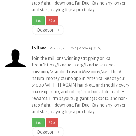
stop fight – download FanDuel Casino any longer
and start playing like a pro today!
👍
0
👎
0
Odgovori ⇾
Lslfsw
Postavljeno 10-03-2026 14:31:07
Join the millions winning strapping on <a
href="https://fanduelus.org/fanduel-casino-
missouri/">fanduel casino Missouri</a> – the #1
natural money casino app in America. Reach your
$1000 WITH IT AGAIN hand-out and modify every
make up, хэнд and rolling into bona fide readies
rewards. Firm payouts, gigantic jackpots, and non-
stop fight – download FanDuel Casino any longer
and start playing like a pro today!
👍
0
👎
0
Odgovori ⇾