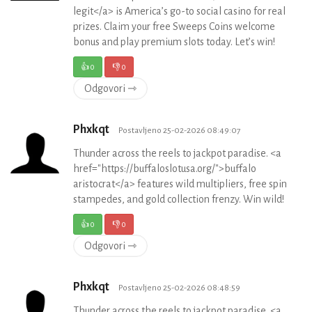
legit</a> is America’s go-to social casino for real
prizes. Claim your free Sweeps Coins welcome
bonus and play premium slots today. Let’s win!
👍
0
👎
0
Odgovori ⇾
Phxkqt
Postavljeno 25-02-2026 08:49:07
Thunder across the reels to jackpot paradise. <a
href="https://buffaloslotusa.org/">buffalo
aristocrat</a> features wild multipliers, free spin
stampedes, and gold collection frenzy. Win wild!
👍
0
👎
0
Odgovori ⇾
Phxkqt
Postavljeno 25-02-2026 08:48:59
Thunder across the reels to jackpot paradise. <a