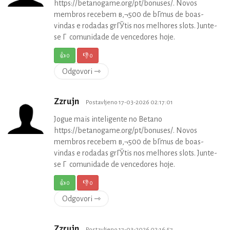
https://betanogame.org/pt/bonuses/. Novos
membros recebem в‚¬500 de bГґnus de boas-
vindas e rodadas grГЎtis nos melhores slots. Junte-
se Г comunidade de vencedores hoje.
👍
0
👎
0
Odgovori ⇾
Zzrujn
Postavljeno 17-03-2026 02:17:01
Jogue mais inteligente no Betano
https://betanogame.org/pt/bonuses/. Novos
membros recebem в‚¬500 de bГґnus de boas-
vindas e rodadas grГЎtis nos melhores slots. Junte-
se Г comunidade de vencedores hoje.
👍
0
👎
0
Odgovori ⇾
Zzrujn
Postavljeno 17-03-2026 02:16:57