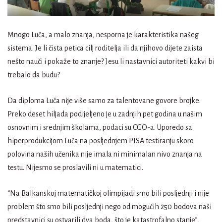
Mnogo Luča, a malo znanja, nesporna je karakteristika našeg
sistema. Je li čista petica cilj roditelja ili da njihovo dijete zaista
nešto nauči i pokaže to znanje? Jesu li nastavnici autoriteti kakvi bi
trebalo da budu?
Da diploma Luča nije više samo za talentovane govore brojke.
Preko deset hiljada podijeljeno je u zadnjih pet godina u našim
osnovnim i srednjim školama, podaci su CGO-a. Uporedo sa
hiperprodukcijom Luča na posljednjem PISA testiranju skoro
polovina naših učenika nije imala ni minimalan nivo znanja na
testu. Nijesmo se proslavili ni u matematici.
“Na Balkanskoj matematičkoj olimpijadi smo bili posljednji i nije
problem što smo bili posljednji nego od mogućih 250 bodova naši
predstavnici su ostvarili dva boda, što je katastrofalno stanje”,