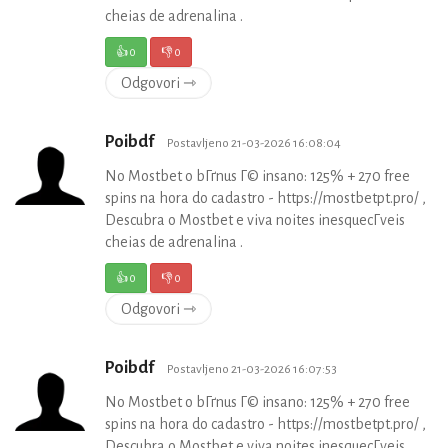
cheias de adrenalina .
👍
0
👎
0
Odgovori ⇾
Poibdf
Postavljeno 21-03-2026 16:08:04
No Mostbet o bГґnus Г© insano: 125% + 270 free
spins na hora do cadastro - https://mostbetpt.pro/ ,
Descubra o Mostbet e viva noites inesquecГ­veis
cheias de adrenalina .
👍
0
👎
0
Odgovori ⇾
Poibdf
Postavljeno 21-03-2026 16:07:53
No Mostbet o bГґnus Г© insano: 125% + 270 free
spins na hora do cadastro - https://mostbetpt.pro/ ,
Descubra o Mostbet e viva noites inesquecГ­veis