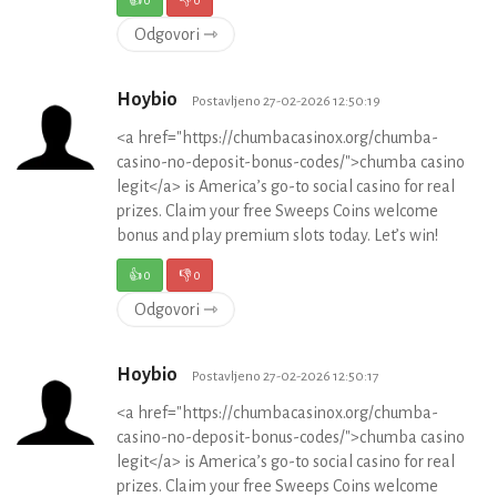
👍
0
👎
0
Odgovori ⇾
Hoybio
Postavljeno 27-02-2026 12:50:19
<a href="https://chumbacasinox.org/chumba-
casino-no-deposit-bonus-codes/">chumba casino
legit</a> is America’s go-to social casino for real
prizes. Claim your free Sweeps Coins welcome
bonus and play premium slots today. Let’s win!
👍
0
👎
0
Odgovori ⇾
Hoybio
Postavljeno 27-02-2026 12:50:17
<a href="https://chumbacasinox.org/chumba-
casino-no-deposit-bonus-codes/">chumba casino
legit</a> is America’s go-to social casino for real
prizes. Claim your free Sweeps Coins welcome