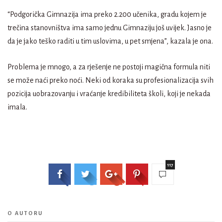
“Podgorička Gimnazija ima preko 2.200 učenika, gradu kojem je
trečina stanovništva ima samo jednu Gimnaziju još uvijek. Jasno je
da je jako teško raditi u tim uslovima, u pet smjena”, kazala je ona.
Problema je mnogo, a za rješenje ne postoji magična formula niti
se može naći preko noći. Neki od koraka su profesionalizacija svih
pozicija uobrazovanju i vraćanje kredibiliteta školi, koji je nekada
imala.
117
O AUTORU