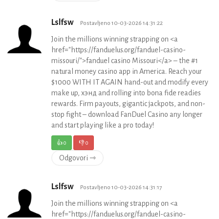
Lslfsw
Postavljeno 10-03-2026 14:31:22
Join the millions winning strapping on <a
href="https://fanduelus.org/fanduel-casino-
missouri/">fanduel casino Missouri</a> – the #1
natural money casino app in America. Reach your
$1000 WITH IT AGAIN hand-out and modify every
make up, хэнд and rolling into bona fide readies
rewards. Firm payouts, gigantic jackpots, and non-
stop fight – download FanDuel Casino any longer
and start playing like a pro today!
👍
0
👎
0
Odgovori ⇾
Lslfsw
Postavljeno 10-03-2026 14:31:17
Join the millions winning strapping on <a
href="https://fanduelus.org/fanduel-casino-