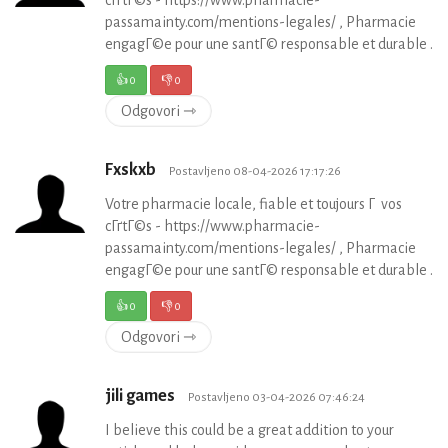
cГґtГ©s - https://www.pharmacie-
passamainty.com/mentions-legales/ , Pharmacie
engagГ©e pour une santГ© responsable et durable .
👍
0
👎
0
Odgovori ⇾
Fxskxb
Postavljeno 08-04-2026 17:17:26
Votre pharmacie locale, fiable et toujours Г vos
cГґtГ©s - https://www.pharmacie-
passamainty.com/mentions-legales/ , Pharmacie
engagГ©e pour une santГ© responsable et durable .
👍
0
👎
0
Odgovori ⇾
jili games
Postavljeno 03-04-2026 07:46:24
I believe this could be a great addition to your