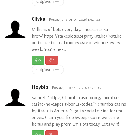
Odgovori ⇾
Clfvka
Postavljeno 01-03-2026 17:23:22
Millions of bets every day. Thousands <a
href="https://stakeslotus.org/my-stake/">stake
online casino real money</a> of winners every
week. You’re next.
👍
0
👎
0
Odgovori ⇾
Hoybio
Postavljeno 27-02-2026 12:50:21
<a href="https://chumbacasinox.org/chumba-
casino-no-deposit-bonus-codes/">chumba casino
legit</a> is America’s go-to social casino for real
prizes. Claim your free Sweeps Coins welcome
bonus and play premium slots today. Let’s win!