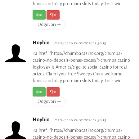
bonus and play premium slots today. Let’s win!
👍
0
👎
0
Odgovori ⇾
Hoybio
Postavljeno 27-02-2026 12:50:15
<a href="https://chumbacasinox.org/chumba-
casino-no-deposit-bonus-codes/">chumba casino
legit</a> is America’s go-to social casino for real
prizes. Claim your free Sweeps Coins welcome
bonus and play premium slots today. Let’s win!
👍
0
👎
0
Odgovori ⇾
Hoybio
Postavljeno 27-02-2026 12:50:13
<a href="https://chumbacasinox.org/chumba-
casino-no-deposit-bonus-codes/">chumba casino