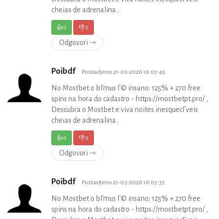
cheias de adrenalina .
👍
0
👎
0
Odgovori ⇾
Poibdf
Postavljeno 21-03-2026 16:07:45
No Mostbet o bГґnus Г© insano: 125% + 270 free
spins na hora do cadastro - https://mostbetpt.pro/ ,
Descubra o Mostbet e viva noites inesquecГ­veis
cheias de adrenalina .
👍
0
👎
0
Odgovori ⇾
Poibdf
Postavljeno 21-03-2026 16:07:33
No Mostbet o bГґnus Г© insano: 125% + 270 free
spins na hora do cadastro - https://mostbetpt.pro/ ,