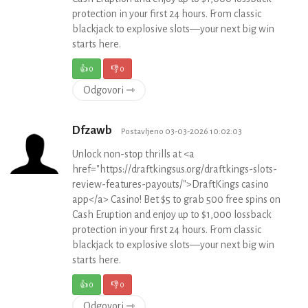
protection in your first 24 hours. From classic
blackjack to explosive slots—your next big win
starts here.
👍
0
👎
0
Odgovori ⇾
Dfzawb
Postavljeno 03-03-2026 10:02:03
Unlock non-stop thrills at <a
href="https://draftkingsus.org/draftkings-slots-
review-features-payouts/">DraftKings casino
app</a> Casino! Bet $5 to grab 500 free spins on
Cash Eruption and enjoy up to $1,000 lossback
protection in your first 24 hours. From classic
blackjack to explosive slots—your next big win
starts here.
👍
0
👎
0
Odgovori ⇾