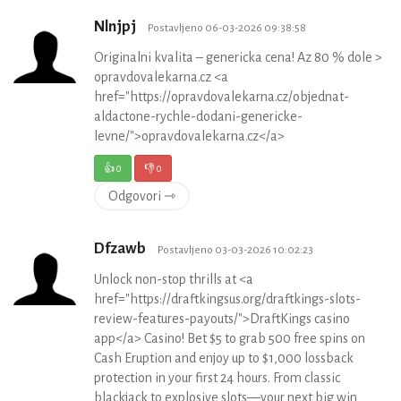
Nlnjpj
Postavljeno 06-03-2026 09:38:58
Originalni kvalita – genericka cena! Az 80 % dole >
opravdovalekarna.cz <a
href="https://opravdovalekarna.cz/objednat-
aldactone-rychle-dodani-genericke-
levne/">opravdovalekarna.cz</a>
👍
0
👎
0
Odgovori ⇾
Dfzawb
Postavljeno 03-03-2026 10:02:23
Unlock non-stop thrills at <a
href="https://draftkingsus.org/draftkings-slots-
review-features-payouts/">DraftKings casino
app</a> Casino! Bet $5 to grab 500 free spins on
Cash Eruption and enjoy up to $1,000 lossback
protection in your first 24 hours. From classic
blackjack to explosive slots—your next big win