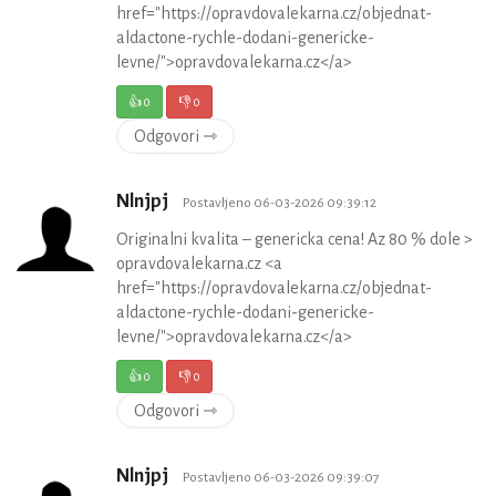
href="https://opravdovalekarna.cz/objednat-
aldactone-rychle-dodani-genericke-
levne/">opravdovalekarna.cz</a>
👍
0
👎
0
Odgovori ⇾
Nlnjpj
Postavljeno 06-03-2026 09:39:12
Originalni kvalita – genericka cena! Az 80 % dole >
opravdovalekarna.cz <a
href="https://opravdovalekarna.cz/objednat-
aldactone-rychle-dodani-genericke-
levne/">opravdovalekarna.cz</a>
👍
0
👎
0
Odgovori ⇾
Nlnjpj
Postavljeno 06-03-2026 09:39:07