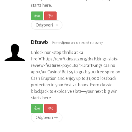
starts here.
👍
0
👎
0
Odgovori ⇾
Dfzawb
Postavljeno 03-03-2026 10:02:17
Unlock non-stop thrills at <a
href="https://draftkingsus.org/draftkings-slots-
review-features-payouts/">DraftKings casino
app</a> Casino! Bet $5 to grab 500 free spins on
Cash Eruption and enjoy up to $1,000 lossback
protection in your first 24 hours. From classic
blackjack to explosive slots—your next big win
starts here.
👍
0
👎
0
Odgovori ⇾