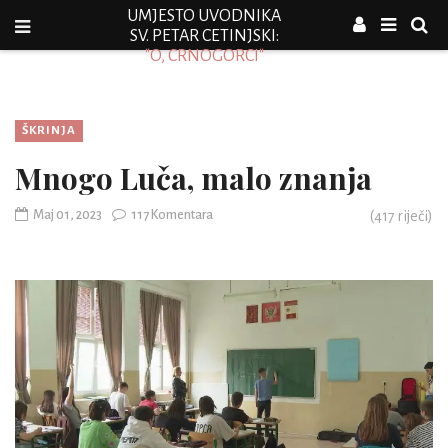
UMJESTO UVODNIKA
SV. PETAR CETINJSKI:
"O, CRNOGORCI"
ŠKRINJA
Mnogo Luča, malo znanja
Maj 01, 2023
117 Komentara
(
417
riječi)