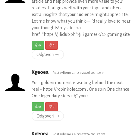
article and help provide even more value to your
readers. It aligns well with your topic and offers
extra insights that your audience might appreciate.
Let me know what you think—I’d really love to hear
your thoughts! my site : <a
href="https://jiliclub.ph">jili games</a> gaming site
👍
0
👎
0
Odgovori ⇾
Kgeoea
Postavljeno 25-03-2026 00:52:35
Your golden moment is waiting behind the next
reel - https://ropinirolec.com , One spin One chance
One legendary story вЂ” yours .
👍
0
👎
0
Odgovori ⇾
Kgeoea
Postavljeno 25-03-2026 00:52:30