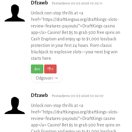
Dfzawb
Postavljeno 03-03-2026 10:02:11
Unlock non-stop thrills at <a
href="https://draftkingsus.org/draftkings-slots-
review-features-payouts/">DraftKings casino
app</a> Casino! Bet $5 to grab 500 free spins on
Cash Eruption and enjoy up to $1,000 lossback
protection in your first 24 hours. From classic
blackjack to explosive slots—your next big win
starts here.
👍
0
👎
0
Odgovori ⇾
Dfzawb
Postavljeno 03-03-2026 10:02:07
Unlock non-stop thrills at <a
href="https://draftkingsus.org/draftkings-slots-
review-features-payouts/">DraftKings casino
app</a> Casino! Bet $5 to grab 500 free spins on
Cash Eruption and enjoy up to $1,000 lossback