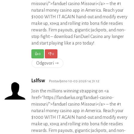
missouri/">fanduel casino Missouri</a> – the #1
natural money casino app in America. Reach your
$1000 WITH IT AGAIN hand-out and modify every
make up, хэнд and rolling into bona fide readies
rewards. Firm payouts, gigantic jackpots, and non-
stop fight – download FanDuel Casino any longer
and start playing like a pro today!
👍
0
👎
0
Odgovori ⇾
Lslfsw
Postavljeno 10-03-2026 14:31:12
Join the millions winning strapping on <a
href="https://fanduelus.org/fanduel-casino-
missouri/">fanduel casino Missouri</a> – the #1
natural money casino app in America. Reach your
$1000 WITH IT AGAIN hand-out and modify every
make up, хэнд and rolling into bona fide readies
rewards. Firm payouts, gigantic jackpots, and non-