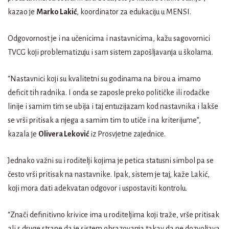
kazao je
Marko Lakić
, koordinator za edukaciju u MENSI.
Odgovornost je i na učenicima i nastavnicima, kažu sagovornici
TVCG koji problematizuju i sam sistem zapošljavanja u školama.
“Nastavnici koji su kvalitetni su godinama na birou a imamo
deficit tih radnika. I onda se zaposle preko političke ili rođačke
linije i samim tim se ubija i taj entuzijazam kod nastavnika i lakše
se vrši pritisak a njega a samim tim to utiče i na kriterijume”,
kazala je
Olivera Leković
iz Prosvjetne zajednice.
Jednako važni su i roditelji kojima je petica statusni simbol pa se
često vrši pritisak na nastavnike. Ipak, sistem je taj, kaže Lakić,
koji mora dati adekvatan odgovor i uspostaviti kontrolu.
“Znači definitivno krivice ima u roditeljima koji traže, vrše pritisak
ali s druge strane da je sistem obrazovanja takav da ne dozvoljava