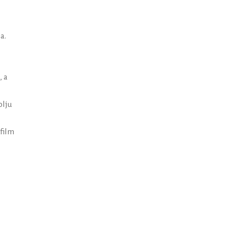
a.
, a
,
olju
 film