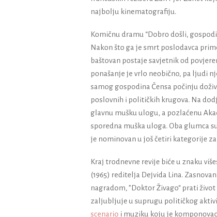
najbolju kinematografiju.
Komičnu dramu
“
Dobro došli, gospod
Nakon što ga je smrt poslodavca primo
baštovan postaje savjetnik od povjeren
ponašanje je vrlo neobično, pa ljudi 
samog gospodina Čensa počinju doživl
poslovnih i političkih krugova.
Na dodj
glavnu mušku ulogu, a pozlaćenu Akade
sporedna muška uloga. Oba glumca su v
je nominovan u još četiri kategorije za
Kraj trodnevne revije biće u znaku vi
(1965) reditelja Dejvida Lina. Zasno
nagradom, ”Doktor Živago“
prati živo
zaljubljuje u suprugu političkog aktivi
scenario
i muziku koju je komponova