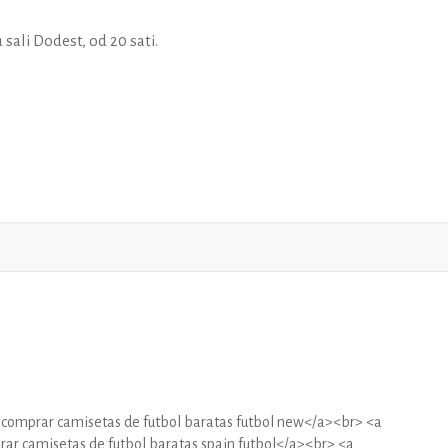
u sali Dodest, od
20 sati
.
comprar camisetas de futbol baratas futbol new</a><br> <a
ar camisetas de futbol baratas spain futbol</a><br> <a