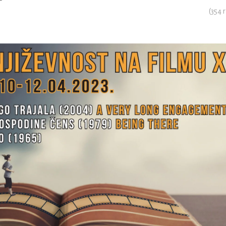
(
354
r