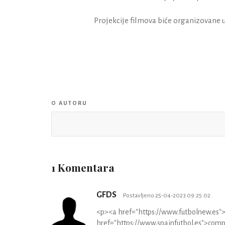
Projekcije filmova biće organizovane 
O AUTORU
1 Komentara
GFDS
Postavljeno 25-04-2023 09:25:02
<p><a href="https://www.futbolnew.es">
href="https://www.spainfutbol.es">compr