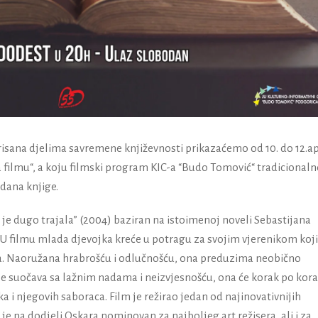
risana djelima savremene književnosti prikazaćemo od 10. do 12.ap
 filmu“
, a koju filmski program KIC-a “Budo Tomović“ tradicionaln
dana knjige.
a je dugo trajala” (2004) baziran na istoimenoj noveli Sebastijana
. U filmu mlada djevojka kreće u potragu za svojim vjerenikom koji
.
Naoružana hrabrošću i odlučnošću, ona preduzima neobično
 se suočava sa lažnim nadama i neizvjesnošću, ona će korak po kor
ika i njegovih saboraca.
Film je režirao jedan od najinovativnijih
 je na dodjeli Oskara nominovan za najboljeg art režisera, ali i za