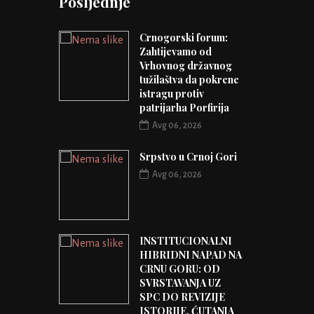
Posljednje
Crnogorski forum:
Zahtijevamo od
Vrhovnog državnog
tužilaštva da pokrene
istragu protiv
patrijarha Porfirija
Avg 06, 2026
Srpstvo u Crnoj Gori
Avg 06, 2026
INSTITUCIONALNI
HIBRIDNI NAPAD NA
CRNU GORU: OD
SVRSTAVANJA UZ
SPC DO REVIZIJE
ISTORIJE, ĆUTANJA