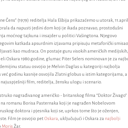
ine Čens”
(1979) reditelja Hala Ešbija prikazaćemo u utorak, 11.april
rala da napusti jedini dom koji je ikada poznavao, prostodušni
ja moćnog tajkuna i insajder u politici Vašingtona.
Njegovo
njegovim katkada apsurdnim izjavama pripisuju metaforički smisao
javati kao mudraca. On postaje guru visokih američkih medijskih
eli Oskara 1980.godine,
g
lumac Piter Selers nominovan je za najb
mijinu statuu osvojio je Melvin Daglas u kategoriji najbolja
eć godinu kasnije osvojila Zlatni globus u istim kategorijama, a
 najuspješniji film, reditelja, žensku ulogu i scenario.
šestruko nagrađivanog američko - britanskog filma “Doktor Živago”
van na romanu Borisa Pasternaka koji je nagrađen Nobelovom
t ruskog doktora i pjesnika koji se, uprkos tome što je oženjen,
ste. Film je osvojio pet
Oskara
, uključujući i Oskara za
najbolji
o
Moris
Žar
.