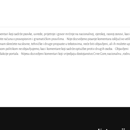
ntari koji sadrže psovke, uvrede, prijetnje i govor mržnje na nacionalnoj, vjerskoj, rasnoj osnovi, kao 
odite računa o pravopisnim i gramatičkim pravilima. • Nije dozvoljeno pisanje komentara isključivo vel
am skrećete na slovne, tehničke i druge propuste u tekstovima, neće biti objavljeni, ali ih možete up
ačkom politikom ne objavljujemo, kao i komentare koji sadrže optužbe protiv drugih osoba. • Objavljeni
akcije portala. • Nijesu dozvoljeni komentari koji vrijedjaju dostojanstvo Crne Gore,nacionalnu ,rodnu