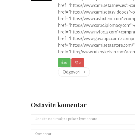
href="https://www.camisetasnew.es">co
href="https://www.camisetasvideo.es">c
href="https://www.cashxtend.com">comp
href="https://www.corpdiplomacy.com">
href="https://www.nvfocus.com">comprar
href="https://www.gavapps.com">compra
href="https://www.camisetasstore.com/"
href="http://www.cutsbykelvin.com">com
👍
0
👎
0
Odgovori ⇾
Ostavite komentar