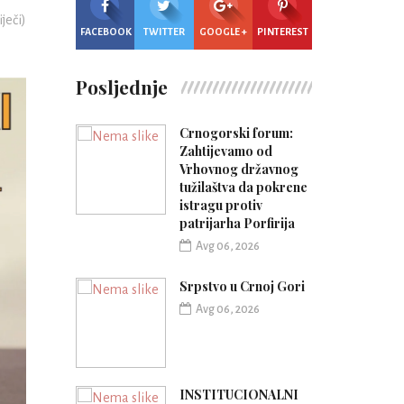
iječi)
FACEBOOK
TWITTER
GOOGLE +
PINTEREST
Posljednje
Crnogorski forum:
Zahtijevamo od
Vrhovnog državnog
tužilaštva da pokrene
istragu protiv
patrijarha Porfirija
Avg 06, 2026
Srpstvo u Crnoj Gori
Avg 06, 2026
INSTITUCIONALNI