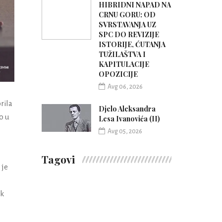
HIBRIDNI NAPAD NA
CRNU GORU: OD
SVRSTAVANJA UZ
SPC DO REVIZIJE
ISTORIJE, ĆUTANJA
TUŽILAŠTVA I
KAPITULACIJE
OPOZICIJE
Avg 06, 2026
rila
Djelo Aleksandra
o u
Lesa Ivanovića (II)
Avg 05, 2026
Tagovi
 je
ak