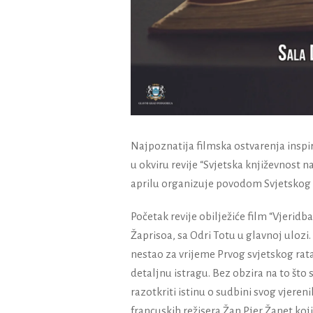
Najpoznatija filmska ostvarenja inspi
u okvir
u
revije
“Svjetska knji
ž
evnost na
aprilu organizuje povodom Svjetskog 
Početak revije obilježiće film “Vjeridb
Žaprisoa, sa Odri Totu u glavnoj ulozi
nestao za vrijeme Prvog svjetskog rata
detaljnu istragu. Bez obzira na to što
razotkriti istinu o sudbini svog vjeren
francuskih režisera Žan Pjer Žanet koji