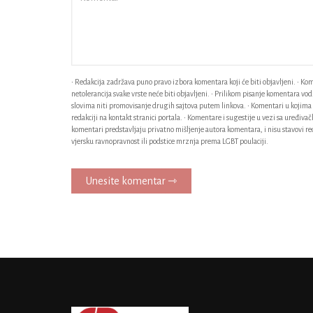
• Redakcija zadržava puno pravo izbora komentara koji će biti objavljeni. • Kome
netolerancija svake vrste neće biti objavljeni. • Prilikom pisanje komentara v
slovima niti promovisanje drugih sajtova putem linkova. • Komentari u kojima n
redakciji na kontakt stranici portala. • Komentare i sugestije u vezi sa uređiv
komentari predstavljaju privatno mišljenje autora komentara, i nisu stavovi red
vjersku ravnopravnost ili podstice mrznja prema LGBT poulaciji.
Unesite komentar ⇾