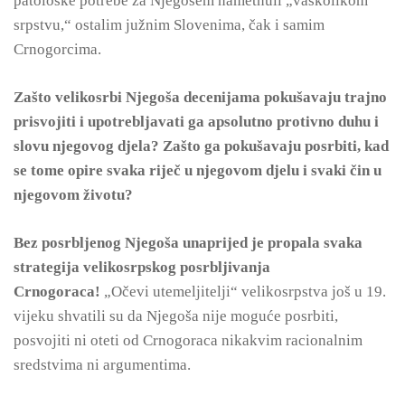
patološke potrebe za Njegošem nametnuli „vaskolikom
srpstvu,“ ostalim južnim Slovenima, čak i samim
Crnogorcima.
Zašto velikosrbi Njegoša decenijama pokušavaju trajno
prisvojiti i upotrebljavati ga apsolutno protivno duhu i
slovu njegovog djela? Zašto ga pokušavaju posrbiti, kad
se tome opire svaka riječ u njegovom djelu i svaki čin u
njegovom životu?
Bez posrbljenog Njegoša unaprijed je propala svaka
strategija velikosrpskog posrbljivanja
Crnogoraca!
„Očevi utemeljitelji“ velikosrpstva još u 19.
vijeku shvatili su da Njegoša nije moguće posrbiti,
posvojiti ni oteti od Crnogoraca nikakvim racionalnim
sredstvima ni argumentima.