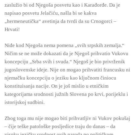
zaslužio bi od Njegoša posvetu kao i Karađorđe. Da je
napisao posvetu Jelačiću, našla bi se kakva
„hermeneutička“ avetinja da tvrdi da su Crnogorci –
Hrvati!
Niđe kod Njegoša nema pomena „svih srpskih zemalja.“
Ničim se ne može dokazati da je Njegoš prihvatio Vukovu
koncepciju „Srba svih i svuda.“ Njegoš je bio privrženik
jugoslovenske ideje. Nije on mogao prihvatiti francusku ni
njemačku koncepciju o jeziku kao ključnom činiocu
konstituisanja nacije. On je još mislio u etničkim
kategorijama srodnosti južnih Slovena po krvi, porijeklu i
istorijskoj sudbini.
Zbog toga mu nije mogao biti prihvatljiv ni Vukov pokušaj
– čije teške patološke posljedice traju do danas – da
visoku jezičku srodnost ovih naroda po političkom