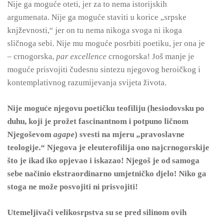
Nije ga moguće oteti, jer za to nema istorijskih
argumenata. Nije ga moguće staviti u korice „srpske
knjževnosti,“ jer on tu nema nikoga svoga ni ikoga
sličnoga sebi. Nije mu moguće posrbiti poetiku, jer ona je
– crnogorska,
par
excellence
crnogorska! Još manje je
moguće prisvojiti čudesnu sintezu njegovog heroičkog i
kontemplativnog razumijevanja svijeta života.
Nije moguće njegovu poetičku teofiliju (hesiodovsku po
duhu, koji je prožet fascinantnom i potpuno ličnom
Njegoševom
agape
) svesti na mjeru „pravoslavne
teologije.“ Njegova je eleuterofilija ono najcrnogorskije
što je ikad iko opjevao i iskazao! Njegoš je od samoga
sebe načinio ekstraordinarno umjetničko djelo! Niko ga
stoga ne može posvojiti ni prisvojiti!
Utemeljivači velikosrpstva su se pred silinom ovih