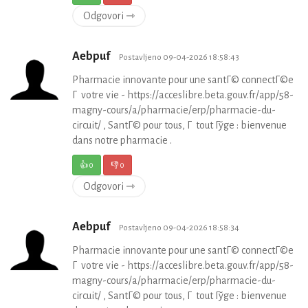
Odgovori ⇾
Aebpuf
Postavljeno 09-04-2026 18:58:43
Pharmacie innovante pour une santГ© connectГ©e
Г votre vie - https://acceslibre.beta.gouv.fr/app/58-
magny-cours/a/pharmacie/erp/pharmacie-du-
circuit/ , SantГ© pour tous, Г tout Гўge : bienvenue
dans notre pharmacie .
👍
0
👎
0
Odgovori ⇾
Aebpuf
Postavljeno 09-04-2026 18:58:34
Pharmacie innovante pour une santГ© connectГ©e
Г votre vie - https://acceslibre.beta.gouv.fr/app/58-
magny-cours/a/pharmacie/erp/pharmacie-du-
circuit/ , SantГ© pour tous, Г tout Гўge : bienvenue