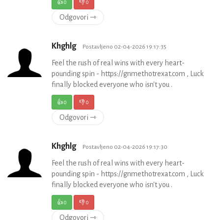
👍
0
👎
0
Odgovori ⇾
Khghlg
Postavljeno 02-04-2026 19:17:35
Feel the rush of real wins with every heart-
pounding spin - https://gnmethotrexat.com , Luck
finally blocked everyone who isn't you .
👍
0
👎
0
Odgovori ⇾
Khghlg
Postavljeno 02-04-2026 19:17:30
Feel the rush of real wins with every heart-
pounding spin - https://gnmethotrexat.com , Luck
finally blocked everyone who isn't you .
👍
0
👎
0
Odgovori ⇾