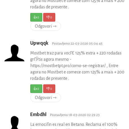
agora no Mostbet e comece com 125% a mais + 200
rodadas de presente .
👍
0
👎
0
Odgovori ⇾
Upwqqk
Postavljeno 22-03-2026 05:04:45
Mostbet traz para vocГЄ 125% extra + 220 rodadas
grГЎtis agora mesmo -
https://mostbetpt.pro/como-se-registrar/ , Entre
agora no Mostbet e comece com 125% a mais + 200
rodadas de presente .
👍
0
👎
0
Odgovori ⇾
Embdhl
Postavljeno 18-03-2026 02:29:23
La emociГіn es real en Betano. Reclama el 100%