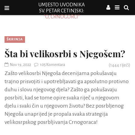
UMJESTO UVODNIKA
SV. PETAR CETINJSKI:
"O, CRNOGORCI"
ŠKRINJA
Šta bi velikosrbi s Njegošem?
Nov 19, 2022
105 Komentara
(
1444
riječi)
Zašto velikosrbi Njegoša decenijama pokušavaju
trajno prisvojiti i upotrebljavati ga apsolutno protivno
duhu i slovu njegovog djela? Zašto ga pokušavaju
posrbiti, kad se tome opire svaka riječ u njegovom
djelu i svaki čin u njegovom životu? Bez posrbljenog
Njegoša unaprijed je propala svaka strategija
velikosrpskog posrbljivanja Crnogoraca!