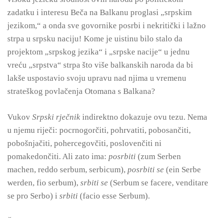
zadatku i interesu Beča na Balkanu proglasi „srpskim
jezikom,“ a onda sve govornike posrbi i nekritički i lažno
strpa u srpsku naciju! Kome je uistinu bilo stalo da
projektom „srpskog jezika“ i „srpske nacije“ u jednu
vreću „srpstva“ strpa što više balkanskih naroda da bi
lakše uspostavio svoju upravu nad njima u vremenu
strateškog povlačenja Otomana s Balkana?
Vukov
Srpski rječnik
indirektno dokazuje ovu tezu. Nema
u njemu riječi: pocrnogorčiti, pohrvatiti, pobosančiti,
pobošnjačiti, pohercegovčiti, poslovenčiti ni
pomakedončiti. Ali zato ima:
posrbiti
(zum Serben
machen, reddo serbum, serbicum),
posrbiti se
(ein Serbe
werden, fio serbum),
srbiti se
(Serbum se facere, venditare
se pro Serbo) i
srbiti
(facio esse Serbum).