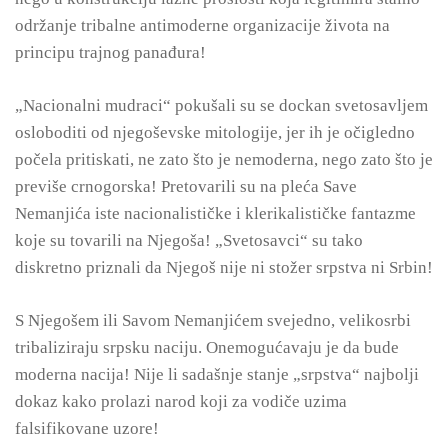
održanje tribalne antimoderne organizacije života na
principu trajnog panađura!
„Nacionalni mudraci“ pokušali su se dockan svetosavljem
osloboditi od njegoševske mitologije, jer ih je očigledno
počela pritiskati, ne zato što je nemoderna, nego zato što je
previše crnogorska! Pretovarili su na pleća Save
Nemanjića iste nacionalističke i klerikalističke fantazme
koje su tovarili na Njegoša! „Svetosavci“ su tako
diskretno priznali da Njegoš nije ni stožer srpstva ni Srbin!
S Njegošem ili Savom Nemanjićem svejedno, velikosrbi
tribaliziraju srpsku naciju. Onemogućavaju je da bude
moderna nacija! Nije li sadašnje stanje „srpstva“ najbolji
dokaz kako prolazi narod koji za vodiče uzima
falsifikovane uzore!