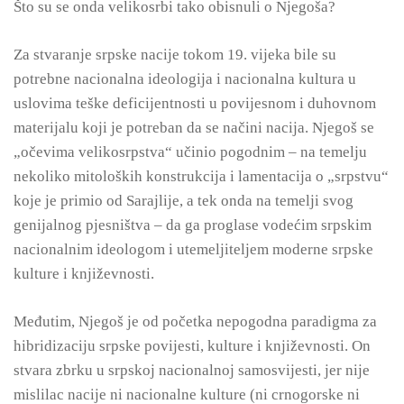
Što su se onda velikosrbi tako obisnuli o Njegoša?
Za stvaranje srpske nacije tokom 19. vijeka bile su
potrebne nacionalna ideologija i nacionalna kultura u
uslovima teške deficijentnosti u povijesnom i duhovnom
materijalu koji je potreban da se načini nacija. Njegoš se
„očevima velikosrpstva“ učinio pogodnim – na temelju
nekoliko mitoloških konstrukcija i lamentacija o „srpstvu“
koje je primio od Sarajlije, a tek onda na temelji svog
genijalnog pjesništva – da ga proglase vodećim srpskim
nacionalnim ideologom i utemeljiteljem moderne srpske
kulture i književnosti.
Međutim, Njegoš je od početka nepogodna paradigma za
hibridizaciju srpske povijesti, kulture i književnosti. On
stvara zbrku u srpskoj nacionalnoj samosvijesti, jer nije
mislilac nacije ni nacionalne kulture (ni crnogorske ni