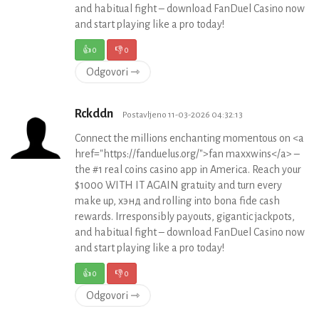
and habitual fight – download FanDuel Casino now
and start playing like a pro today!
👍
0
👎
0
Odgovori ⇾
Rckddn
Postavljeno 11-03-2026 04:32:13
Connect the millions enchanting momentous on <a
href="https://fanduelus.org/">fan maxxwins</a> –
the #1 real coins casino app in America. Reach your
$1000 WITH IT AGAIN gratuity and turn every
make up, хэнд and rolling into bona fide cash
rewards. Irresponsibly payouts, gigantic jackpots,
and habitual fight – download FanDuel Casino now
and start playing like a pro today!
👍
0
👎
0
Odgovori ⇾