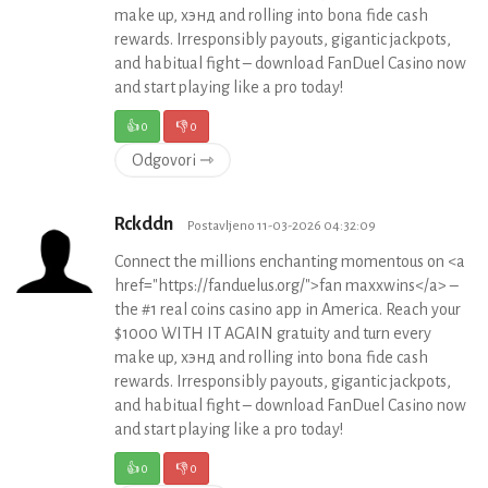
make up, хэнд and rolling into bona fide cash
rewards. Irresponsibly payouts, gigantic jackpots,
and habitual fight – download FanDuel Casino now
and start playing like a pro today!
👍
0
👎
0
Odgovori ⇾
Rckddn
Postavljeno 11-03-2026 04:32:09
Connect the millions enchanting momentous on <a
href="https://fanduelus.org/">fan maxxwins</a> –
the #1 real coins casino app in America. Reach your
$1000 WITH IT AGAIN gratuity and turn every
make up, хэнд and rolling into bona fide cash
rewards. Irresponsibly payouts, gigantic jackpots,
and habitual fight – download FanDuel Casino now
and start playing like a pro today!
👍
0
👎
0