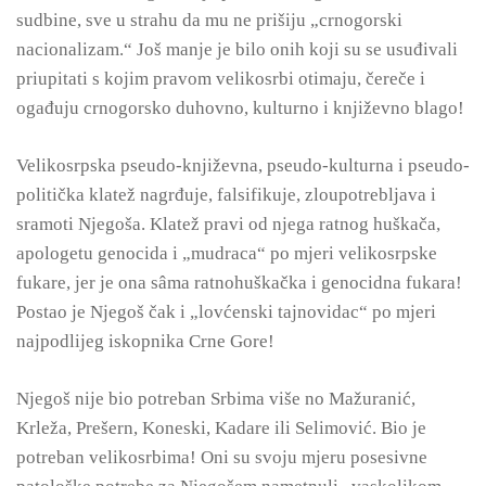
sudbine, sve u strahu da mu ne prišiju „crnogorski
nacionalizam.“ Još manje je bilo onih koji su se usuđivali
priupitati s kojim pravom velikosrbi otimaju, čereče i
ogađuju crnogorsko duhovno, kulturno i književno blago!
Velikosrpska pseudo-književna, pseudo-kulturna i pseudo-
politička klatež nagrđuje, falsifikuje, zloupotrebljava i
sramoti Njegoša. Klatež pravi od njega ratnog huškača,
apologetu genocida i „mudraca“ po mjeri velikosrpske
fukare, jer je ona sâma ratnohuškačka i genocidna fukara!
Postao je Njegoš čak i „lovćenski tajnovidac“ po mjeri
najpodlijeg iskopnika Crne Gore!
Njegoš nije bio potreban Srbima više no Mažuranić,
Krleža, Prešern, Koneski, Kadare ili Selimović. Bio je
potreban velikosrbima! Oni su svoju mjeru posesivne