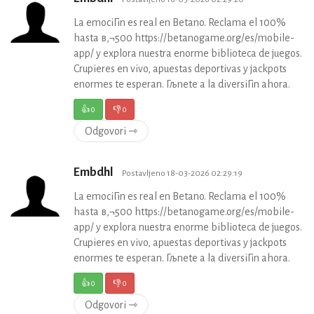
La emociГіn es real en Betano. Reclama el 100%
hasta в‚¬500 https://betanogame.org/es/mobile-
app/ y explora nuestra enorme biblioteca de juegos.
Crupieres en vivo, apuestas deportivas y jackpots
enormes te esperan. Гљnete a la diversiГіn ahora.
👍
0
👎
0
Odgovori ⇾
Embdhl
Postavljeno 18-03-2026 02:29:19
La emociГіn es real en Betano. Reclama el 100%
hasta в‚¬500 https://betanogame.org/es/mobile-
app/ y explora nuestra enorme biblioteca de juegos.
Crupieres en vivo, apuestas deportivas y jackpots
enormes te esperan. Гљnete a la diversiГіn ahora.
👍
0
👎
0
Odgovori ⇾