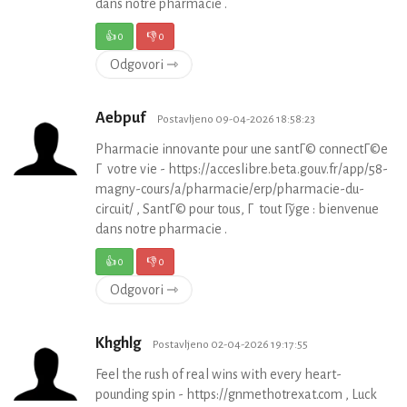
dans notre pharmacie .
👍
0
👎
0
Odgovori ⇾
Aebpuf
Postavljeno 09-04-2026 18:58:23
Pharmacie innovante pour une santГ© connectГ©e
Г votre vie - https://acceslibre.beta.gouv.fr/app/58-
magny-cours/a/pharmacie/erp/pharmacie-du-
circuit/ , SantГ© pour tous, Г tout Гўge : bienvenue
dans notre pharmacie .
👍
0
👎
0
Odgovori ⇾
Khghlg
Postavljeno 02-04-2026 19:17:55
Feel the rush of real wins with every heart-
pounding spin - https://gnmethotrexat.com , Luck