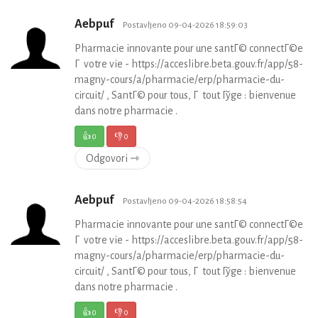
Aebpuf
Postavljeno 09-04-2026 18:59:03
Pharmacie innovante pour une santГ© connectГ©e
Г votre vie - https://acceslibre.beta.gouv.fr/app/58-
magny-cours/a/pharmacie/erp/pharmacie-du-
circuit/ , SantГ© pour tous, Г tout Гўge : bienvenue
dans notre pharmacie .
👍
0
👎
0
Odgovori ⇾
Aebpuf
Postavljeno 09-04-2026 18:58:54
Pharmacie innovante pour une santГ© connectГ©e
Г votre vie - https://acceslibre.beta.gouv.fr/app/58-
magny-cours/a/pharmacie/erp/pharmacie-du-
circuit/ , SantГ© pour tous, Г tout Гўge : bienvenue
dans notre pharmacie .
👍
0
👎
0