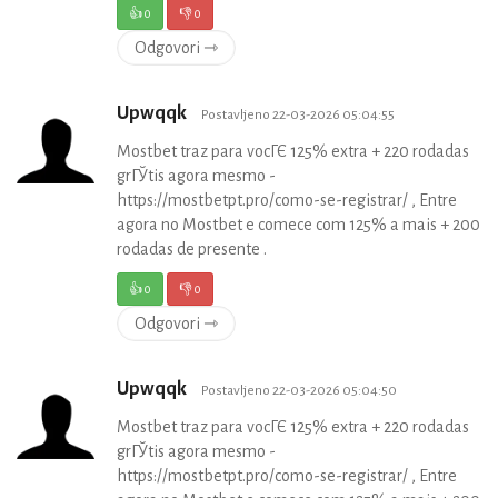
👍
0
👎
0
Odgovori ⇾
Upwqqk
Postavljeno 22-03-2026 05:04:55
Mostbet traz para vocГЄ 125% extra + 220 rodadas
grГЎtis agora mesmo -
https://mostbetpt.pro/como-se-registrar/ , Entre
agora no Mostbet e comece com 125% a mais + 200
rodadas de presente .
👍
0
👎
0
Odgovori ⇾
Upwqqk
Postavljeno 22-03-2026 05:04:50
Mostbet traz para vocГЄ 125% extra + 220 rodadas
grГЎtis agora mesmo -
https://mostbetpt.pro/como-se-registrar/ , Entre