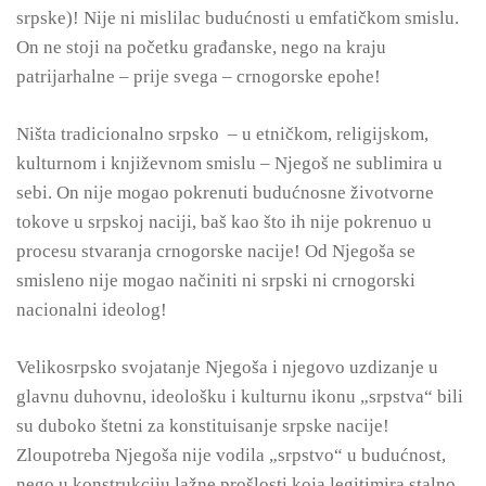
srpske)! Nije ni mislilac budućnosti u emfatičkom smislu.
On ne stoji na početku građanske, nego na kraju
patrijarhalne – prije svega – crnogorske epohe!
Ništa tradicionalno srpsko – u etničkom, religijskom,
kulturnom i književnom smislu – Njegoš ne sublimira u
sebi. On nije mogao pokrenuti budućnosne životvorne
tokove u srpskoj naciji, baš kao što ih nije pokrenuo u
procesu stvaranja crnogorske nacije! Od Njegoša se
smisleno nije mogao načiniti ni srpski ni crnogorski
nacionalni ideolog!
Velikosrpsko svojatanje Njegoša i njegovo uzdizanje u
glavnu duhovnu, ideološku i kulturnu ikonu „srpstva“ bili
su duboko štetni za konstituisanje srpske nacije!
Zloupotreba Njegoša nije vodila „srpstvo“ u budućnost,
nego u konstrukciju lažne prošlosti koja legitimira stalno