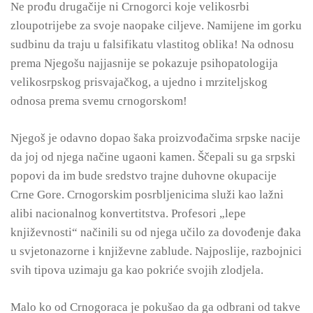
Ne prođu drugačije ni Crnogorci koje velikosrbi
zloupotrijebe za svoje naopake ciljeve. Namijene im gorku
sudbinu da traju u falsifikatu vlastitog oblika! Na odnosu
prema Njegošu najjasnije se pokazuje psihopatologija
velikosrpskog prisvajačkog, a ujedno i mrziteljskog
odnosa prema svemu crnogorskom!
Njegoš je odavno dopao šaka proizvođačima srpske nacije
da joj od njega načine ugaoni kamen. Ščepali su ga srpski
popovi da im bude sredstvo trajne duhovne okupacije
Crne Gore. Crnogorskim posrbljenicima služi kao lažni
alibi nacionalnog konvertitstva. Profesori „lepe
književnosti“ načinili su od njega učilo za dovođenje đaka
u svjetonazorne i književne zablude. Najposlije, razbojnici
svih tipova uzimaju ga kao pokriće svojih zlodjela.
Malo ko od Crnogoraca je pokušao da ga odbrani od takve