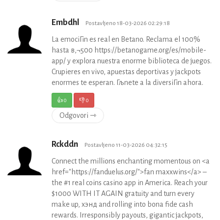
Embdhl
Postavljeno 18-03-2026 02:29:18
La emociГіn es real en Betano. Reclama el 100%
hasta в‚¬500 https://betanogame.org/es/mobile-
app/ y explora nuestra enorme biblioteca de juegos.
Crupieres en vivo, apuestas deportivas y jackpots
enormes te esperan. Гљnete a la diversiГіn ahora.
👍
0
👎
0
Odgovori ⇾
Rckddn
Postavljeno 11-03-2026 04:32:15
Connect the millions enchanting momentous on <a
href="https://fanduelus.org/">fan maxxwins</a> –
the #1 real coins casino app in America. Reach your
$1000 WITH IT AGAIN gratuity and turn every
make up, хэнд and rolling into bona fide cash
rewards. Irresponsibly payouts, gigantic jackpots,