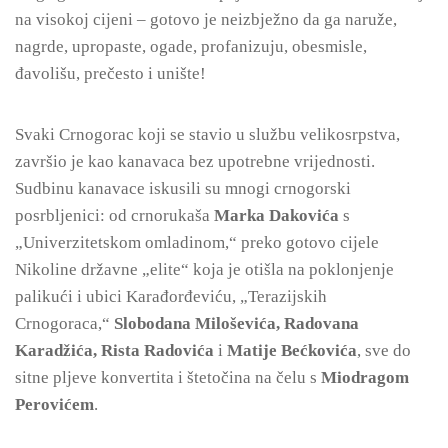
na visokoj cijeni – gotovo je neizbježno da ga naruže,
nagrde, upropaste, ogade, profanizuju, obesmisle,
đavolišu, prečesto i unište!
Svaki Crnogorac koji se stavio u službu velikosrpstva,
završio je kao kanavaca bez upotrebne vrijednosti.
Sudbinu kanavace iskusili su mnogi crnogorski
posrbljenici: od crnorukaša
Marka Dakovića
s
„Univerzitetskom omladinom,“ preko gotovo cijele
Nikoline državne „elite“ koja je otišla na poklonjenje
palikući i ubici Karađorđeviću, „Terazijskih
Crnogoraca,“
Slobodana Miloševića, Radovana
Karadžića, Rista Radovića
i
Matije Bećkovića
, sve do
sitne pljeve konvertita i štetočina na čelu s
Miodragom
Perovićem
.