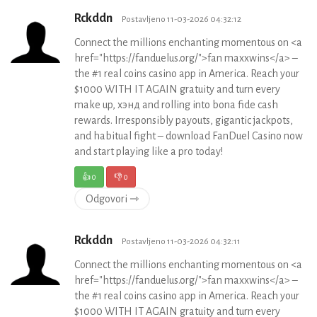
Rckddn
Postavljeno 11-03-2026 04:32:12
Connect the millions enchanting momentous on <a
href="https://fanduelus.org/">fan maxxwins</a> –
the #1 real coins casino app in America. Reach your
$1000 WITH IT AGAIN gratuity and turn every
make up, хэнд and rolling into bona fide cash
rewards. Irresponsibly payouts, gigantic jackpots,
and habitual fight – download FanDuel Casino now
and start playing like a pro today!
👍
0
👎
0
Odgovori ⇾
Rckddn
Postavljeno 11-03-2026 04:32:11
Connect the millions enchanting momentous on <a
href="https://fanduelus.org/">fan maxxwins</a> –
the #1 real coins casino app in America. Reach your
$1000 WITH IT AGAIN gratuity and turn every