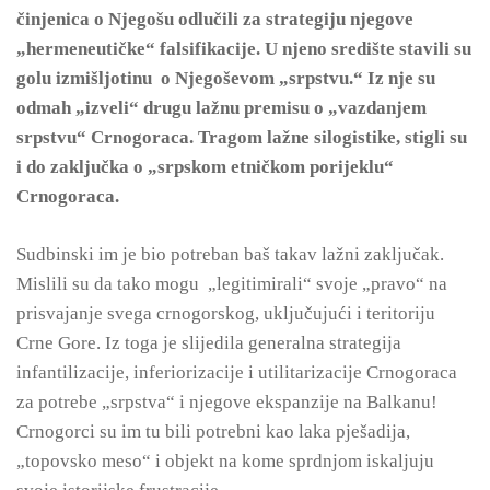
činjenica o Njegošu odlučili za strategiju njegove
„hermeneutičke“ falsifikacije. U njeno središte stavili su
golu izmišljotinu o Njegoševom „srpstvu.“ Iz nje su
odmah „izveli“ drugu lažnu premisu o „vazdanjem
srpstvu“ Crnogoraca. Tragom lažne silogistike, stigli su
i do zaključka o „srpskom etničkom porijeklu“
Crnogoraca.
Sudbinski im je bio potreban baš takav lažni zaključak.
Mislili su da tako mogu „legitimirali“ svoje „pravo“ na
prisvajanje svega crnogorskog, uključujući i teritoriju
Crne Gore. Iz toga je slijedila generalna strategija
infantilizacije, inferiorizacije i utilitarizacije Crnogoraca
za potrebe „srpstva“ i njegove ekspanzije na Balkanu!
Crnogorci su im tu bili potrebni kao laka pješadija,
„topovsko meso“ i objekt na kome sprdnjom iskaljuju