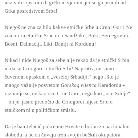
nazivali srpskom ili grčkom vjerom, jer su ga primili od
Grka posredstvom Srba!
Njegoš ne zna za bilo kakve etničke Srbe u Crnoj Gori! Ne
zna on za etničke Srbe ni u Sandžaku, Boki, Hercegovini,
Bosni, Dalmaciji, Liki, Baniji ni Kordunu!
Nikad i niđe Njegoš za sebe nije rekao da je etnički Srbin
ni da su Crnogorci etnički Srbi! Naprotiv, ne samo
čuvenom opaskom o „veseloj Srbadiji,“ nego i što je
mnogo važnije posvetom
Gorskog vijenca
Karađorđu –
razumije se, ne kao ocu Crne Gore, nego kao „ocu Srbije“
– on je jasno predočio da Crnogorci nijesu Srbi u
etničkom ni u političkom smislu.
Da je ban Jelačić pokrenuo Hrvate u borbu za nacionalnu
slobodu, a ne da čuvaju tron svojih bečkih okupatora,