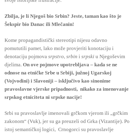
svoje istorijske frustracije.
Zbilja, je li Njegoš bio Srbin? Jeste, taman kao što je
Šekspir bio Danac ili Mlečanin!
Kome propagandistički stereotipi nijesu odavno
pomututili pamet, lako može provjeriti konotaciju i
denotaciju pojmova
srpstvo
,
srbin
i
srpski
u Njegoševim
djelima.
On ove pojmove upotrebljava – kada se ne
odnose na etničke Srbe u Srbiji, južnoj Ugarskoj
(Vojvodini) i Slavoniji – isključivo kao sinonime
pravoslavne vjerske pripadnosti, nikako za imenovanje
srpskog etniciteta ni srpske nacije!
Srbi su pravoslavlje imenovali grčkom vjerom ili „grčkim
zakonom“ (Vuk), jer su ga preuzeli od Grka (Vizantije). Po
istoj semantičkoj logici, Crnogorci su pravoslavlje