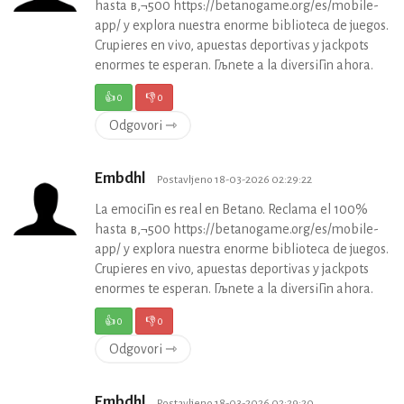
hasta в‚¬500 https://betanogame.org/es/mobile-
app/ y explora nuestra enorme biblioteca de juegos.
Crupieres en vivo, apuestas deportivas y jackpots
enormes te esperan. Гљnete a la diversiГіn ahora.
👍
0
👎
0
Odgovori ⇾
Embdhl
Postavljeno 18-03-2026 02:29:22
La emociГіn es real en Betano. Reclama el 100%
hasta в‚¬500 https://betanogame.org/es/mobile-
app/ y explora nuestra enorme biblioteca de juegos.
Crupieres en vivo, apuestas deportivas y jackpots
enormes te esperan. Гљnete a la diversiГіn ahora.
👍
0
👎
0
Odgovori ⇾
Embdhl
Postavljeno 18-03-2026 02:29:20