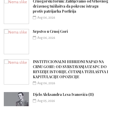
Crnogorski forum: Zahtijevamo od Vrhovnog
državnog tužilaštva da pokrene istragu
protiv patrijarha Porfirija
Avg 06, 2026
Srpstvo u Crnoj Gori
Avg 06, 2026
INSTITUCIONALNI HIBRIDNI NAPAD NA
CRNU GORU: OD SVRSTAVANJA UZ SPC DO
REVIZIJE ISTORIJE, ĆUTANJA TUŽILAŠTVA I
KAPITULACIJE OPOZICIJE
Avg 06, 2026
Djelo Aleksandra Lesa Ivanovića (II)
Avg 05, 2026