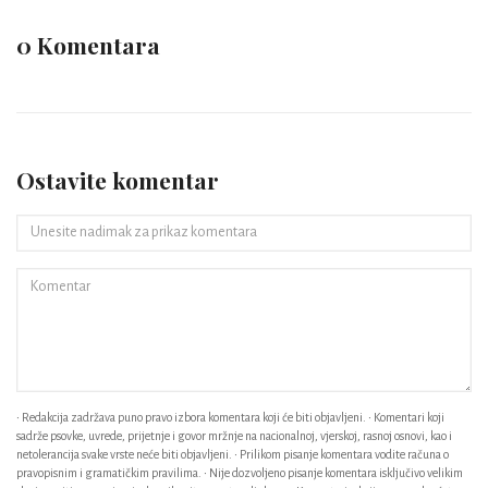
0 Komentara
Ostavite komentar
• Redakcija zadržava puno pravo izbora komentara koji će biti objavljeni. • Komentari koji
sadrže psovke, uvrede, prijetnje i govor mržnje na nacionalnoj, vjerskoj, rasnoj osnovi, kao i
netolerancija svake vrste neće biti objavljeni. • Prilikom pisanje komentara vodite računa o
pravopisnim i gramatičkim pravilima. • Nije dozvoljeno pisanje komentara isključivo velikim