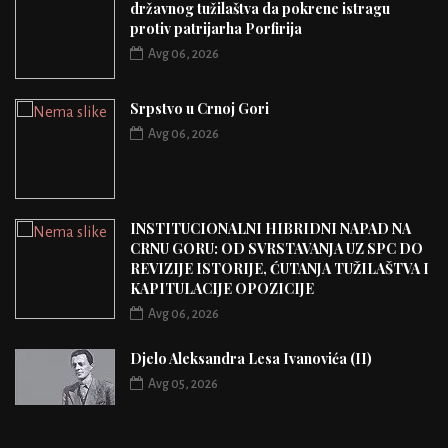
državnog tužilaštva da pokrene istragu
protiv patrijarha Porfirija
Avg 06, 2026
Srpstvo u Crnoj Gori
Avg 06, 2026
INSTITUCIONALNI HIBRIDNI NAPAD NA
CRNU GORU: OD SVRSTAVANJA UZ SPC DO
REVIZIJE ISTORIJE, ĆUTANJA TUŽILAŠTVA I
KAPITULACIJE OPOZICIJE
Avg 06, 2026
Djelo Aleksandra Lesa Ivanovića (II)
Avg 05, 2026