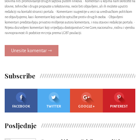
slovima niti promovisanje drugih sajtova putem linkova. • Komentari u kojima nam skrećete na
slovne, tehničke i druge propuste u tekstovima, neće biti objavljeni, ali ih možete uputiti
redakciji na kontakt stranici portala. • Komentare i sugestije u vezi sa uređivačkom politikom
ne objavljujemo, kao i komentare koji sadrže optužbe protiv drugih osoba. • Objavljeni
komentari predstavljaju privatno mišljenje autora komentara, i nisu stavovi redakcije portala. •
Nijesu dozvoljeni komentari koji vrijedjaju dostojanstvo Crne Gore,nacionalnu ,rodnu i vjersku
ravnopravnost ili podstice mrznja prema LGBT poulaciji.
Unesite komentar ⇾
Subscribe
FACEBOOK
TWITTER
GOOGLE +
PINTEREST
Posljednje