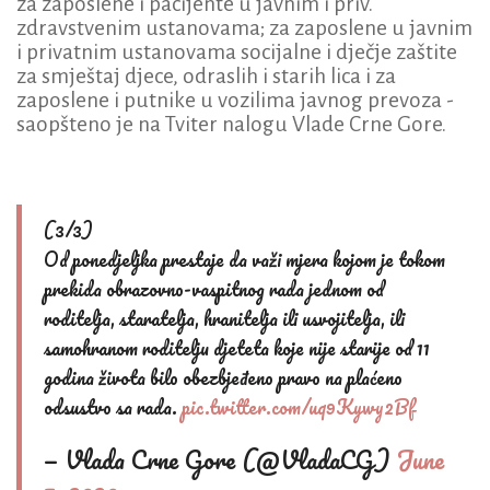
za zaposlene i pacijente u javnim i priv.
zdravstvenim ustanovama; za zaposlene u javnim
i privatnim ustanovama socijalne i dječje zaštite
za smještaj djece, odraslih i starih lica i za
zaposlene i putnike u vozilima javnog prevoza -
saopšteno je na Tviter nalogu Vlade Crne Gore.
(3/3)
Od ponedjeljka prestaje da važi mjera kojom je tokom
prekida obrazovno-vaspitnog rada jednom od
roditelja, staratelja, hranitelja ili usvojitelja, ili
samohranom roditelju djeteta koje nije starije od 11
godina života bilo obezbjeđeno pravo na plaćeno
odsustvo sa rada.
pic.twitter.com/uq9Kywy2Bf
— Vlada Crne Gore (@VladaCG)
June