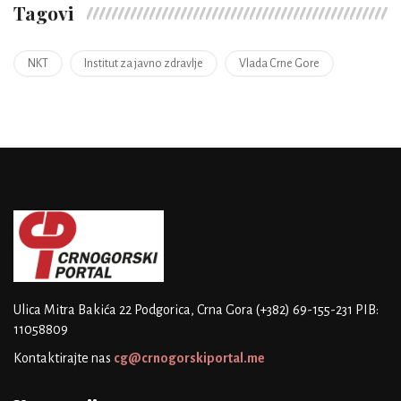
Tagovi
NKT
Institut za javno zdravlje
Vlada Crne Gore
Ulica Mitra Bakića 22
Podgorica, Crna Gora
(+382) 69-155-231
PIB:
11058809
Kontaktirajte nas
cg@crnogorskiportal.me