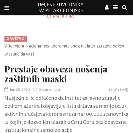
UMJESTO UVODNIKA
SV. PETAR CETINJSKI:
"O, CRNOGORCI"
DRUŠTVO
Više mjera Nacionalnog koordinacionog tijela za zarazne bolesti
prestaje da važi
Prestaje obaveza nošenja
zaštitnih maski
Jun 05, 2020
0 Komentara
(
466
riječi)
Na sjednici je odlučeno da Institut za javno zdravlje
petkom ažurira i objavljuje listu država sa manje od 25
aktivnih slučajeva koronavirusa na 100.000 stanovnika
iz kojih je dozvoljen ulazak u Crnu Goru bez obavezne
institucionalne samoizolacije.