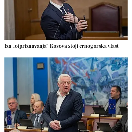
Iza „otpriznavanja“ Kosova stoji crnogorska vlast