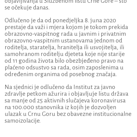
objavljivanja u Službenom listu Crne Gore – što
se očekuje danas.
Odlučeno je da od ponedjeljka 8. juna 2020
prestaje da važi i mjera kojom je tokom prekida
obrazovno-vaspitnog rada u javnim i privatnim
obrazovno-vaspitnim ustanovama jednom od
roditelja, staratelja, hranitelja ili usvojitelja, ili
samohranom roditelju djeteta koje nije starije
od 11 godina života bilo obezbjeđeno pravo na
plaćeno odsustvo sa rada, osim zaposlenima u
određenim organima od posebnog značaja.
Na sjednici je odlučeno da Institut za javno
zdravlje petkom ažurira i objavljuje listu država
sa manje od 25 aktivnih slučajeva koronavirusa
na 100.000 stanovnika iz kojih je dozvoljen
ulazak u Crnu Goru bez obavezne institucionalne
samoizolacije.