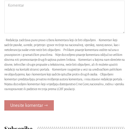
• Redakcija zadržava puno pravo izbora komentara koji će biti objavljeni. • Komentari koji
sadrže psovke, uvrede, prijetnje i govor mržnje na nacionalnoj, vjerskoj, rasnoj osnovi, kao i
netolerancija svake vrste neće biti objavljeni. • Prilikom pisanje komentara vodite računa o
pravopisnim i gramatičkim pravilima. • Nije dozvoljeno pisanje komentara isključivo velikim
slovima niti promovisanje drugih sajtova putem linkova. • Komentari u kojima nam skrećete na
slovne, tehničke i druge propuste u tekstovima, neće biti objavljeni, ali ih možete uputiti
redakciji na kontakt stranici portala. • Komentare i sugestije u vezi sa uređivačkom politikom
ne objavljujemo, kao i komentare koji sadrže optužbe protiv drugih osoba. • Objavljeni
komentari predstavljaju privatno mišljenje autora komentara, i nisu stavovi redakcije portala. •
Nijesu dozvoljeni komentari koji vrijedjaju dostojanstvo Crne Gore,nacionalnu ,rodnu i vjersku
ravnopravnost ili podstice mrznja prema LGBT poulaciji.
Unesite komentar ⇾
Subscribe