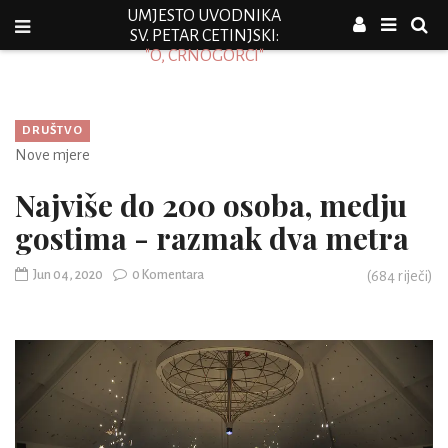
UMJESTO UVODNIKA
SV. PETAR CETINJSKI:
"O, CRNOGORCI"
DRUŠTVO
Nove mjere
Najviše do 200 osoba, medju
gostima - razmak dva metra
Jun 04, 2020
0 Komentara
(
684
riječi)