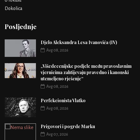
Dokolica
Posljednje
Djelo Aleksandra Lesa Ivanovića (IV)
Avg 08, 2026
„Višedecenijske podjele među pravoslavnim
vjernicima zahtijevaju pravedno i kanonski
utemeljeno rješenje“
Avg 08, 2026
Perfekcionista Vlatko
Avg 08, 2026
Prigovori i pogrde Marku
Avg 07, 2026