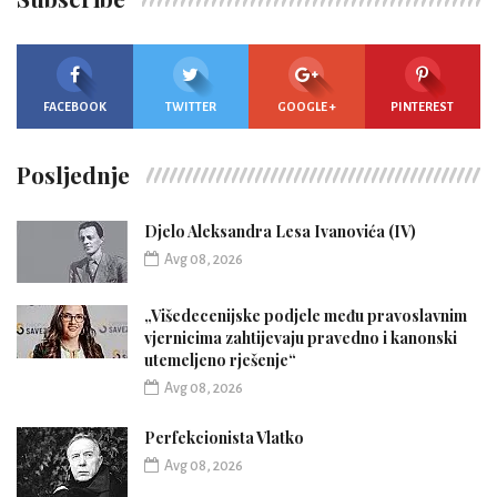
FACEBOOK
TWITTER
GOOGLE +
PINTEREST
Posljednje
Djelo Aleksandra Lesa Ivanovića (IV)
Avg 08, 2026
„Višedecenijske podjele među pravoslavnim
vjernicima zahtijevaju pravedno i kanonski
utemeljeno rješenje“
Avg 08, 2026
Perfekcionista Vlatko
Avg 08, 2026