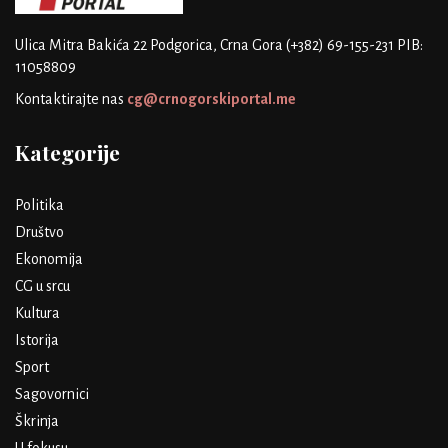
Ulica Mitra Bakića 22
Podgorica, Crna Gora
(+382) 69-155-231
PIB:
11058809
Kontaktirajte nas
cg@crnogorskiportal.me
Kategorije
Politika
Društvo
Ekonomija
CG u srcu
Kultura
Istorija
Sport
Sagovornici
Škrinja
U fokusu