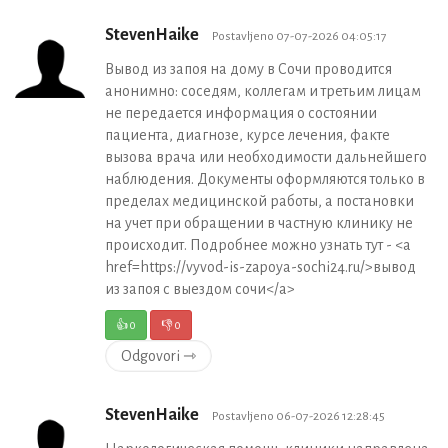
StevenHaike
Postavljeno 07-07-2026 04:05:17
Вывод из запоя на дому в Сочи проводится
анонимно: соседям, коллегам и третьим лицам
не передается информация о состоянии
пациента, диагнозе, курсе лечения, факте
вызова врача или необходимости дальнейшего
наблюдения. Документы оформляются только в
пределах медицинской работы, а постановки
на учет при обращении в частную клинику не
происходит. Подробнее можно узнать тут - <a
href=https://vyvod-is-zapoya-sochi24.ru/>вывод
из запоя с выездом сочи</a>
👍
0
👎
0
Odgovori ⇾
StevenHaike
Postavljeno 06-07-2026 12:28:45