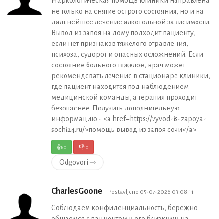
Наркологическая помощь клиники направлена
не только на снятие острого состояния, но и на
дальнейшее лечение алкогольной зависимости.
Вывод из запоя на дому подходит пациенту,
если нет признаков тяжелого отравления,
психоза, судорог и опасных осложнений. Если
состояние больного тяжелое, врач может
рекомендовать лечение в стационаре клиники,
где пациент находится под наблюдением
медицинской команды, а терапия проходит
безопаснее. Получить дополнительную
информацию - <a href=https://vyvod-is-zapoya-
sochi24.ru/>помощь вывод из запоя сочи</a>
👍
0
👎
0
Odgovori ⇾
CharlesGoone
Postavljeno 05-07-2026 03:08:11
Соблюдаем конфиденциальность, бережно
общаемся с пациентом и его близкими на