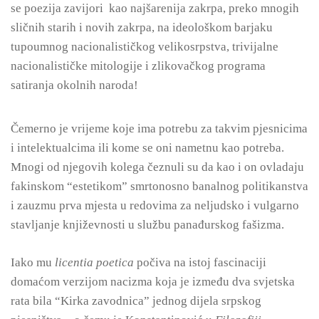
se poezija zavijori kao najšarenija zakrpa, preko mnogih
sličnih starih i novih zakrpa, na ideološkom barjaku
tupoumnog nacionalističkog velikosrpstva, trivijalne
nacionalističke mitologije i zlikovačkog programa
satiranja okolnih naroda!
Čemerno je vrijeme koje ima potrebu za takvim pjesnicima
i intelektualcima ili kome se oni nametnu kao potreba.
Mnogi od njegovih kolega čeznuli su da kao i on ovladaju
fakinskom “estetikom” smrtonosno banalnog politikanstva
i zauzmu prva mjesta u redovima za neljudsko i vulgarno
stavljanje književnosti u službu panađurskog fašizma.
Iako mu
licentia poetica
počiva na istoj fascinaciji
domaćom verzijom nacizma koja je između dva svjetska
rata bila “Kirka zavodnica” jednog dijela srpskog