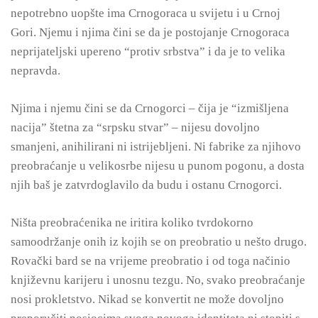
nepotrebno uopšte ima Crnogoraca u svijetu i u Crnoj
Gori. Njemu i njima čini se da je postojanje Crnogoraca
neprijateljski upereno “protiv srbstva” i da je to velika
nepravda.
Njima i njemu čini se da Crnogorci – čija je “izmišljena
nacija” štetna za “srpsku stvar” – nijesu dovoljno
smanjeni, anihilirani ni istrijebljeni. Ni fabrike za njihovo
preobraćanje u velikosrbe nijesu u punom pogonu, a dosta
njih baš je zatvrdoglavilo da budu i ostanu Crnogorci.
Ništa preobraćenika ne iritira koliko tvrdokorno
samoodržanje onih iz kojih se on preobratio u nešto drugo.
Rovački bard se na vrijeme preobratio i od toga načinio
književnu karijeru i unosnu tezgu. No, svako preobraćanje
nosi prokletstvo. Nikad se konvertit ne može dovoljno