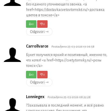
без единого уточняющего звонка. <a
href=https://dostavkacvetovtomsk6.ru/>доставка
цветов в томске</a>
👍
0
👎
0
Odgovori ⇾
Carrollvarce
Postavljeno 25-03-2026 19:06:58
Букет получился яркий и позитивный, именно то,
что хотел! <a href=https://cvetytomsk3.ru/>розы
томск</a>
👍
0
👎
0
Odgovori ⇾
Lonniegex
Postavljeno 25-03-2026 08:22:28
?Заказывала в последний момент, и всё равно
сделали красиво, без ощущения, что