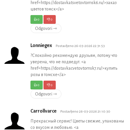
href=https://dostavkatsvetovtomsk6.ru/>заказ
цветов томск</a>
👍
0
👎
0
Odgovori ⇾
Lonniegex
Postavljeno 26-03-2026 22:31:53
?Спокойно рекомендую друзьям, потому что
уверена, что не подведут. <a
href=https://dostavkacvetovtomsk7.ru/>купить
розы в томске</a>
👍
0
👎
0
Odgovori ⇾
Carrollvarce
Postavljeno 26-03-2026 21:10:30
Прекрасный сервис! Цветы свежие, упакованы
со вкусом и любовью. <a