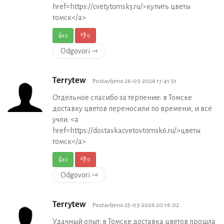
href=https://cvetytomsk3.ru/>купить цветы
томск</a>
👍
0
👎
0
Odgovori ⇾
Terrytew
Postavljeno 26-03-2026 17:41:51
Отдельное спасибо за терпение: в Томске
доставку цветов переносили по времени, и всё
учли. <a
href=https://dostavkacvetovtomsk6.ru/>цветы
томск</a>
👍
0
👎
0
Odgovori ⇾
Terrytew
Postavljeno 25-03-2026 20:16:02
Удачный опыт: в Томске доставка цветов прошла