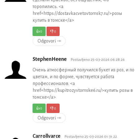
торопились. <a
href=https://dostavkacvetovtomsk7.ru/>розы
купить в томске</a>
👍
0
👎
0
Odgovori ⇾
StephenHeene
Postavljeno 25-03-2026 06:28:26
Очень атмосферный получился букет из роз, и по
цветам, и по форме, чувствуется работа
профессионалов. <a
href=https://kupitrozyvtomske6.ru/>купить розы в
томске</a>
👍
0
👎
0
Odgovori ⇾
Carrollvarce
Postavljeno 25-03-2026 01:31:22