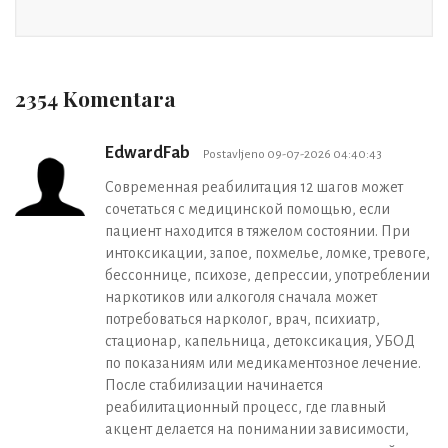
2354 Komentara
EdwardFab
Postavljeno 09-07-2026 04:40:43
Современная реабилитация 12 шагов может
сочетаться с медицинской помощью, если
пациент находится в тяжелом состоянии. При
интоксикации, запое, похмелье, ломке, тревоге,
бессоннице, психозе, депрессии, употреблении
наркотиков или алкоголя сначала может
потребоваться нарколог, врач, психиатр,
стационар, капельница, детоксикация, УБОД
по показаниям или медикаментозное лечение.
После стабилизации начинается
реабилитационный процесс, где главный
акцент делается на понимании зависимости,