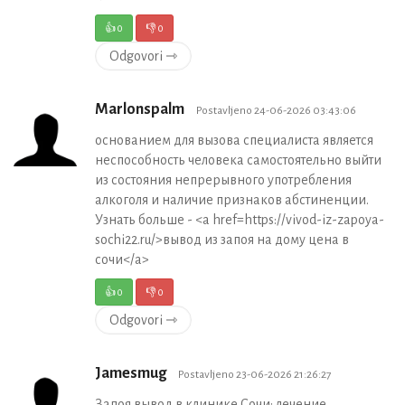
👍
0
👎
0
Odgovori ⇾
Marlonspalm
Postavljeno 24-06-2026 03:43:06
основанием для вызова специалиста является
неспособность человека самостоятельно выйти
из состояния непрерывного употребления
алкоголя и наличие признаков абстиненции.
Узнать больше - <a href=https://vivod-iz-zapoya-
sochi22.ru/>вывод из запоя на дому цена в
сочи</a>
👍
0
👎
0
Odgovori ⇾
Jamesmug
Postavljeno 23-06-2026 21:26:27
Запоя вывод в клинике Сочи: лечение