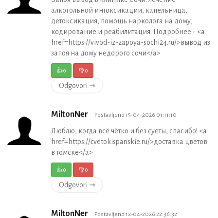
алкогольной интоксикации, капельница,
детоксикация, помощь нарколога на дому,
кодирование и реабилитация. Подробнее - <a
href=https://vivod-iz-zapoya-sochi24.ru/>вывод из
запоя на дому недорого сочи</a>
👍
0
👎
0
Odgovori ⇾
MiltonNer
Postavljeno 15-04-2026 01:11:10
Люблю, когда всё чётко и без суеты, спасибо! <a
href=https://cvetokispanskie.ru/>доставка цветов
в томске</a>
👍
0
👎
0
Odgovori ⇾
MiltonNer
Postavljeno 12-04-2026 22:36:32