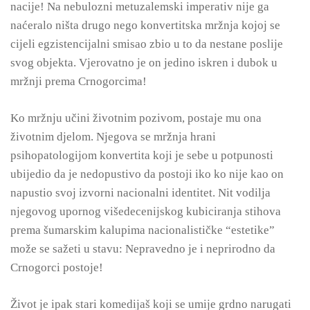
nacije! Na nebulozni metuzalemski imperativ nije ga
naćeralo ništa drugo nego konvertitska mržnja kojoj se
cijeli egzistencijalni smisao zbio u to da nestane poslije
svog objekta. Vjerovatno je on jedino iskren i dubok u
mržnji prema Crnogorcima!
Ko mržnju učini životnim pozivom, postaje mu ona
životnim djelom. Njegova se mržnja hrani
psihopatologijom konvertita koji je sebe u potpunosti
ubijedio da je nedopustivo da postoji iko ko nije kao on
napustio svoj izvorni nacionalni identitet. Nit vodilja
njegovog upornog višedecenijskog kubiciranja stihova
prema šumarskim kalupima nacionalističke “estetike”
može se sažeti u stavu: Nepravedno je i neprirodno da
Crnogorci postoje!
Život je ipak stari komedijaš koji se umije grdno narugati