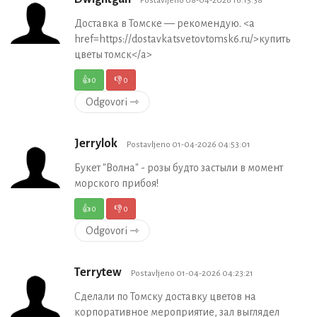
Доставка в Томске — рекомендую. <a
href=https://dostavkatsvetovtomsk6.ru/>купить
цветы томск</a>
👍
0
👎
0
Odgovori ⇾
Jerrylok
Postavljeno 01-04-2026 04:53:01
Букет "Волна" - розы будто застыли в момент
морского прибоя!
👍
0
👎
0
Odgovori ⇾
Terrytew
Postavljeno 01-04-2026 04:23:21
Сделали по Томску доставку цветов на
корпоративное мероприятие, зал выглядел