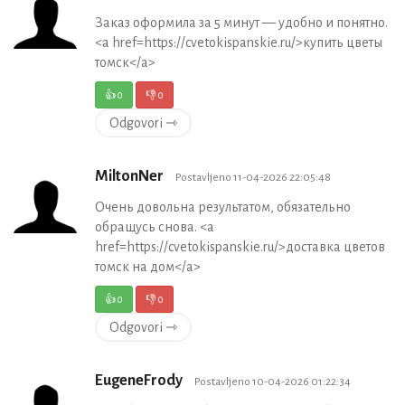
Заказ оформила за 5 минут — удобно и понятно.
<a href=https://cvetokispanskie.ru/>купить цветы
томск</a>
👍
0
👎
0
Odgovori ⇾
MiltonNer
Postavljeno 11-04-2026 22:05:48
Очень довольна результатом, обязательно
обращусь снова. <a
href=https://cvetokispanskie.ru/>доставка цветов
томск на дом</a>
👍
0
👎
0
Odgovori ⇾
EugeneFrody
Postavljeno 10-04-2026 01:22:34