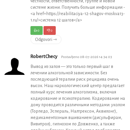
честности, ответственности, группе и новой
системе жизни. Получить больше информации -
<a href=https://reabilitaciya-12-shagov-moskva13-
1.ru/>система 12 шагов</a>
👍
0
👎
0
Odgovori ⇾
RobertChecy
Postavljeno 08-07-2026 14:34:03
Вывод из запоя — это только первый шаг в
лечении алкогольной зависимости. Без
последующей терапии риск рецидива очень
высок. Наш наркологический центр предлагает
полный курс лечения алкоголизма, включая
кодирование и психотерапию. Кодирование на
дому проводится различными методами: уколом
(Торпедо, Эспераль, Налтрексон, Аквилонг),
медикаментозным вшиванием (дисульфирам,
Вивитрол), гипнозом по Довженко, а также