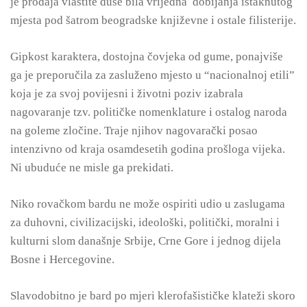
je prodaja vlastite duše bila vrijedna dobijanja istaknutog
mjesta pod šatrom beogradske književne i ostale filisterije.
Gipkost karaktera, dostojna čovjeka od gume, ponajviše
ga je preporučila za zasluženo mjesto u “nacionalnoj etili”
koja je za svoj povijesni i životni poziv izabrala
nagovaranje tzv. političke nomenklature i ostalog naroda
na goleme zločine. Traje njihov nagovarački posao
intenzivno od kraja osamdesetih godina prošloga vijeka.
Ni ubuduće ne misle ga prekidati.
Niko rovačkom bardu ne može ospiriti udio u zaslugama
za duhovni, civilizacijski, ideološki, politički, moralni i
kulturni slom današnje Srbije, Crne Gore i jednog dijela
Bosne i Hercegovine.
Slavodobitno je bard po mjeri klerofašističke klateži skoro