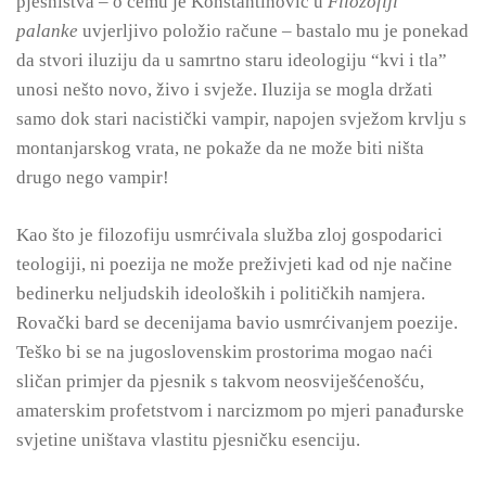
pjesništva – o čemu je Konstantinović u
Filozofiji
palanke
uvjerljivo položio račune – bastalo mu je ponekad
da stvori iluziju da u samrtno staru ideologiju “kvi i tla”
unosi nešto novo, živo i svježe. Iluzija se mogla držati
samo dok stari nacistički vampir, napojen svježom krvlju s
montanjarskog vrata, ne pokaže da ne može biti ništa
drugo nego vampir!
Kao što je filozofiju usmrćivala služba zloj gospodarici
teologiji, ni poezija ne može preživjeti kad od nje načine
bedinerku neljudskih ideoloških i političkih namjera.
Rovački bard se decenijama bavio usmrćivanjem poezije.
Teško bi se na jugoslovenskim prostorima mogao naći
sličan primjer da pjesnik s takvom neosviješćenošću,
amaterskim profetstvom i narcizmom po mjeri panađurske
svjetine uništava vlastitu pjesničku esenciju.