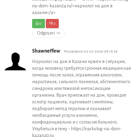
na-dom-kazan24.ru/>нарколог на дом в
казани</a>
👍
0
👎
0
Odgovori ⇾
Shawneffew
Postavljeno 03-07-2026 08:19:26
Нарколог на дом в Казани нужен в ситуации,
когда человеку требуется срочная медицинская
помощь после запоя, отравления алкоголем,
наркотиков, сильного похмелья, абстинентного
синдрома или тяжелой интоксикации
организма. Врач приезжает на дом, проводит
осмотр пациента, оценивает симптомы,
подбирает метод терапии и оказывает
необходимые услуги анонимно,
конфиденциально и с согласия больного.
Углубиться в тему - https://narkolog-na-dom-
kazan20.ru