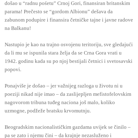
došao u “radnu pośetu” Crnoj Gori, finansiran britanskim
parama! Prečesto se “gordom Albionu” dešava da
zabunom podupire i finansira četničke tajne i javne radove
na Balkanu!
Nastupio je kao na trajno osvojenu teritoriju, sve gledajući
da li mu se ispunila stara želja da se Crna Gora vrati u
1942. godinu kada su po njoj bestijali četnici i svetosavski
popovi.
Ponajviše je došao – jer važnijeg razloga u životu ni u
poeziji nikad nije imao – da zaslijepljen mefistofelovskim
nagovorom tribuna tuđeg naciona još malo, koliko
uzmogne, podžeže bratsku krvomutnju.
Beogradskim nacionalističkim gazdama uvijek se činilo –
pa se zato i njemu čini – da krajnje nezasluženo i