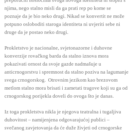
preporučiti nosiocima svoga novoga identiteta ni stopiti s
njima, nego stalno misli da ga prati rep po kome se
poznaje da je bio neko drugi. Nikad se konvertit ne može
potpuno osloboditi staroga identiteta ni uvjeriti sebe ni
druge da je postao neko drugi.
Prokletstvo je nacionalne, svjetonazorne i duhovne
konverzije rovačkog barda da stalno iznova mora
pokazivati ornost da svoje gazde nadmašuje u
anticrnogorstvu i spremnost da stalno poziva na lagumanje
svega crnogorskog. Otrovnim jezikom kao brezovom
metlom stalno mora brisati i zametati tragove koji su ga od
crnogorskog porijekla doveli do ovoga što je danas.
Iz toga prokletstva nikla je njegova teatralna i tugaljiva
duhovitost – namijenjena odgovarajućoj publici –
svečanog zavjetovanja da će duže živjeti od crnogorske