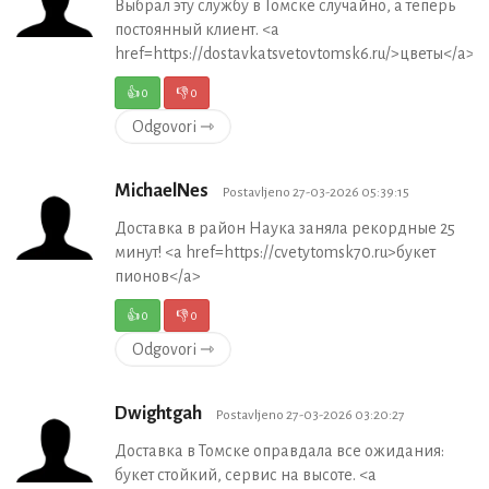
Выбрал эту службу в Томске случайно, а теперь
постоянный клиент. <a
href=https://dostavkatsvetovtomsk6.ru/>цветы</a>
👍
0
👎
0
Odgovori ⇾
MichaelNes
Postavljeno 27-03-2026 05:39:15
Доставка в район Наука заняла рекордные 25
минут! <a href=https://cvetytomsk70.ru>букет
пионов</a>
👍
0
👎
0
Odgovori ⇾
Dwightgah
Postavljeno 27-03-2026 03:20:27
Доставка в Томске оправдала все ожидания:
букет стойкий, сервис на высоте. <a