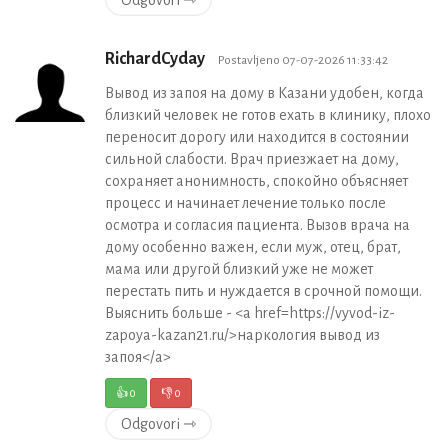
RichardCyday
Postavljeno 07-07-2026 11:33:42
Вывод из запоя на дому в Казани удобен, когда
близкий человек не готов ехать в клинику, плохо
переносит дорогу или находится в состоянии
сильной слабости. Врач приезжает на дому,
сохраняет анонимность, спокойно объясняет
процесс и начинает лечение только после
осмотра и согласия пациента. Вызов врача на
дому особенно важен, если муж, отец, брат,
мама или другой близкий уже не может
перестать пить и нуждается в срочной помощи.
Выяснить больше - <a href=https://vyvod-iz-
zapoya-kazan21.ru/>наркология вывод из
запоя</a>
👍
0
👎
0
Odgovori ⇾