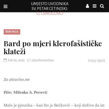
UMJESTO UVODNIKA
SV. PETAR CETINJSKI:
"O, CRNOGORCI"
ŠKRINJA
Bard po mjeri klerofašističke
klateži
Feb 05, 2022
2354 Komentara
(
1055
riječi)
Za aktuelno.me
Piše: Milenko A. Perović
Malo je pjesnika – kao što je Bećković – koji dožive da im