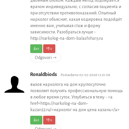
двойным блоком. Каждый метод подбирается
врачом индивидуально, с согласия пациента и
при отсутствии противопоказаний. Опытный
нарколог объяснит, какая кодировка подойдёт
именно вам, учитывая стаж и форму
зависимости. Разобраться лучше -
http://narkolog-na-dom-balashiha13.ru
👍
0
👎
0
Odgovori ⇾
Ronaldbiods
Postavljeno 07-07-2026 13:21:06
вызов нарколога на дом круглосуточно
позволяет получить профессиональную помощь
в любое время суток. Углубиться в тему - <a
href=https://narkolog-na-dom-
kazan22.ru/>нарколог на дом цена казань</a>
👍
0
👎
0
Odgovori ⇾