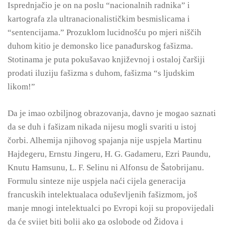
Isprednjačio je on na poslu “nacionalnih radnika” i
kartografa zla ultranacionalističkim besmislicama i
“sentencijama.” Prozuklom lucidnošću po mjeri niščih
duhom kitio je demonsko lice panađurskog fašizma.
Stotinama je puta pokušavao književnoj i ostaloj čaršiji
prodati iluziju fašizma s duhom, fašizma “s ljudskim
likom!”
Da je imao ozbiljnog obrazovanja, davno je mogao saznati
da se duh i fašizam nikada nijesu mogli svariti u istoj
čorbi. Alhemija njihovog spajanja nije uspjela Martinu
Hajdegeru, Ernstu Jingeru, H. G. Gadameru, Ezri Paundu,
Knutu Hamsunu, L. F. Selinu ni Alfonsu de Šatobrijanu.
Formulu sinteze nije uspjela naći cijela generacija
francuskih intelektualaca oduševljenih fašizmom, još
manje mnogi intelektualci po Evropi koji su propovijedali
da će svijet biti bolji ako ga oslobode od Židova i