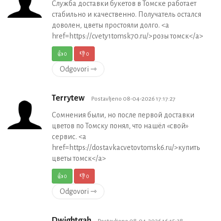
Служба доставки букетов в Томске работает
стабильно и качественно. Получатель остался
доволен, цветы простояли долго. <a
href=https://cvety1tomsk70.ru/>розы томск</a>
👍
0
👎
0
Odgovori ⇾
Terrytew
Postavljeno 08-04-2026 17:17:27
Сомнения были, но после первой доставки
цветов по Томску понял, что нашёл «свой»
сервис. <a
href=https://dostavkacvetovtomsk6.ru/>купить
цветы томск</a>
👍
0
👎
0
Odgovori ⇾
Dwightgah
Postavljeno 08-04-2026 16:15:38