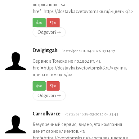
потрясающе. <a
href=https://dostavkacvetovtomsk6.ru/>цветы</a>
👍
0
👎
0
Odgovori ⇾
Dwightgah
Postavljeno 01-04-2026 03:14:27
Сервис в Томске не подводит. <a
href=https://dostavkatsvetovtomsk6.ru/>купить
цветы в томске</a>
👍
0
👎
0
Odgovori ⇾
Carrollvarce
Postavljeno 28-03-2026 04:13:43
Безупречный сервис, видно, что компания
ценит своих клиентов. <a
href=https://cvetytomsk3.ru/>доставка цветов в