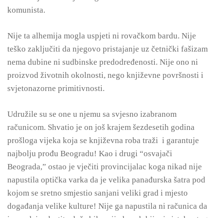
komunista.
Nije ta alhemija mogla uspjeti ni rovačkom bardu. Nije
teško zaključiti da njegovo pristajanje uz četnički fašizam
nema dubine ni sudbinske predodređenosti. Nije ono ni
proizvod životnih okolnosti, nego književne površnosti i
svjetonazorne primitivnosti.
Udružile su se one u njemu sa svjesno izabranom
računicom. Shvatio je on još krajem šezdesetih godina
prošloga vijeka koja se književna roba traži i garantuje
najbolju prođu Beogradu! Kao i drugi “osvajači
Beograda,” ostao je vječiti provincijalac koga nikad nije
napustila optička varka da je velika panađurska šatra pod
kojom se sretno smjestio sanjani veliki grad i mjesto
događanja velike kulture! Nije ga napustila ni računica da