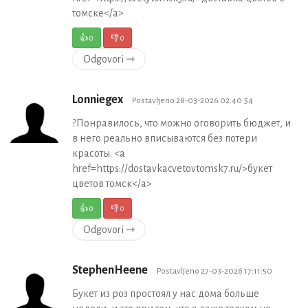
томске</a>
👍
0
👎
0
Odgovori ⇾
Lonniegex
Postavljeno 28-03-2026 02:40:54
?Понравилось, что можно оговорить бюджет, и
в него реально вписываются без потери
красоты. <a
href=https://dostavkacvetovtomsk7.ru/>букет
цветов томск</a>
👍
0
👎
0
Odgovori ⇾
StephenHeene
Postavljeno 27-03-2026 17:11:50
Букет из роз простоял у нас дома больше