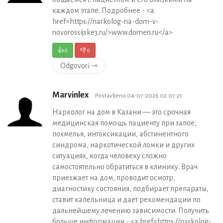
каждом этапе. Подробнее - <a
href=https://narkolog-na-dom-v-
novorossijske3.ru/>www.domen.ru</a>
👍
0
👎
0
Odgovori ⇾
Marvinlex
Postavljeno 04-07-2026 02:07:21
Нарколог на дом в Казани — это срочная
медицинская помощь пациенту при запое,
похмелья, интоксикации, абстинентного
синдрома, наркотической ломки и других
ситуациях, когда человеку сложно
самостоятельно обратиться в клинику. Врач
приезжает на дом, проводит осмотр,
диагностику состояния, подбирает препараты,
ставит капельница и дает рекомендации по
дальнейшему лечению зависимости. Получить
больше информации - <a href=https://narkolog-