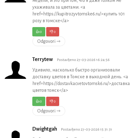
недели, и это при том, что я даже толком не
ухаживала за цветами. <a
href=https://kupitrozyvtomske6.ru/>купить 101
розу в томске</a>
👍
0
👎
0
Odgovori ⇾
Terrytew
Postavljeno 27-03-2026 16:24:56
Удивило, насколько быстро организовали
доставку цветов в Томске в выходной день. <a
href=https://dostavkacvetovtomsk6.ru/>доставка
цветов томск</a>
👍
0
👎
0
Odgovori ⇾
Dwightgah
Postavljeno 27-03-2026 15:31:31