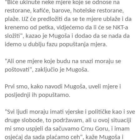
"Biće ukinute neke mjere koje se odnose na
restorane, kafiće, barove, hotelske restorane,
plaže. IJZ će predložiti da se te mjere ublaže i da
krenemo od petka, vidjećemo da li će se NKT-a
složiti", kazao je Mugoša i dodao da se nada da
idemo u dublju fazu popuštanja mjera.
"Ali one mjere koje budu na snazi moraju se
poštovati", zaključio je Mugoša.
Prvi smo, kako navodi Mugoša, uveli mjere i
posljednji ih popuštamo.
"Svi ljudi moraju imati vjerske i političke kao i sve
druge slobode, to podržavam, ali u ovoj situaciji
mi smo uspjeli da sačuvamo Crnu Goru, i imam
osjećaj da sada plaćamo ceh", kaže Mugoša i