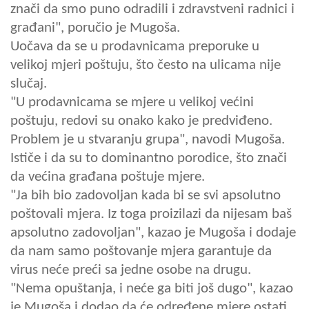
znači da smo puno odradili i zdravstveni radnici i
građani", poručio je Mugoša.
Uočava da se u prodavnicama preporuke u
velikoj mjeri poštuju, što često na ulicama nije
slučaj.
"U prodavnicama se mjere u velikoj većini
poštuju, redovi su onako kako je predviđeno.
Problem je u stvaranju grupa", navodi Mugoša.
Ističe i da su to dominantno porodice, što znači
da većina građana poštuje mjere.
"Ja bih bio zadovoljan kada bi se svi apsolutno
poštovali mjera. Iz toga proizilazi da nijesam baš
apsolutno zadovoljan", kazao je Mugoša i dodaje
da nam samo poštovanje mjera garantuje da
virus neće preći sa jedne osobe na drugu.
"Nema opuštanja, i neće ga biti još dugo", kazao
je Mugoša i dodao da će određene mjere ostati