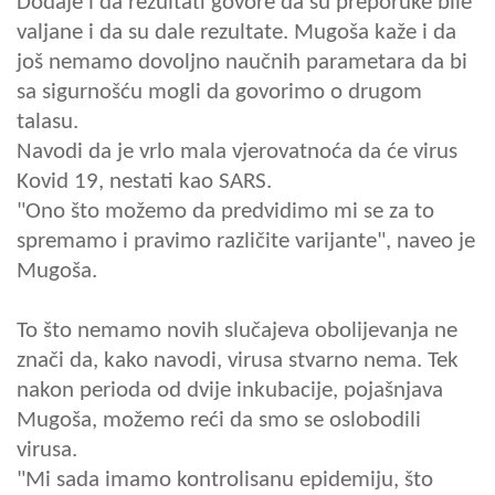
Dodaje i da rezultati govore da su preporuke bile
valjane i da su dale rezultate. Mugoša kaže i da
još nemamo dovoljno naučnih parametara da bi
sa sigurnošću mogli da govorimo o drugom
talasu.
Navodi da je vrlo mala vjerovatnoća da će virus
Kovid 19, nestati kao SARS.
"Ono što možemo da predvidimo mi se za to
spremamo i pravimo različite varijante", naveo je
Mugoša.
To što nemamo novih slučajeva obolijevanja ne
znači da, kako navodi, virusa stvarno nema. Tek
nakon perioda od dvije inkubacije, pojašnjava
Mugoša, možemo reći da smo se oslobodili
virusa.
"Mi sada imamo kontrolisanu epidemiju, što