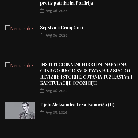
protiv patrijarha Porfirija
Avg 06, 2026
Srpstvo u Crnoj Gori
Avg 06, 2026
INSTITUCIONALNI HIBRIDNI NAPAD NA
CRNU GORU: OD SVRSTAVANJA UZ SPC DO
REVIZIJE ISTORIJE, ĆUTANJA TUŽILAŠTVA I
KAPITULACIJE OPOZICIJE
Avg 06, 2026
Djelo Aleksandra Lesa Ivanovića (II)
Avg 05, 2026