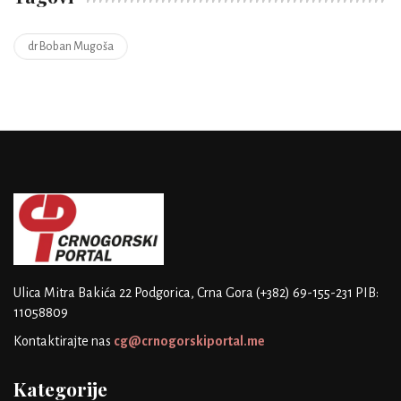
dr Boban Mugoša
Ulica Mitra Bakića 22
Podgorica, Crna Gora
(+382) 69-155-231
PIB:
11058809
Kontaktirajte nas
cg@crnogorskiportal.me
Kategorije