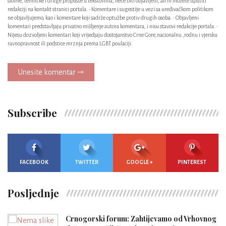
slovne, tehničke i druge propuste u tekstovima, neće biti objavljeni, ali ih možete uputiti
redakciji na kontakt stranici portala. • Komentare i sugestije u vezi sa uređivačkom politikom
ne objavljujemo, kao i komentare koji sadrže optužbe protiv drugih osoba. • Objavljeni
komentari predstavljaju privatno mišljenje autora komentara, i nisu stavovi redakcije portala. •
Nijesu dozvoljeni komentari koji vrijedjaju dostojanstvo Crne Gore,nacionalnu ,rodnu i vjersku
ravnopravnost ili podstice mrznja prema LGBT poulaciji.
Unesite komentar ⇾
Subscribe
FACEBOOK
TWITTER
GOOGLE +
PINTEREST
Posljednje
Crnogorski forum: Zahtijevamo od Vrhovnog