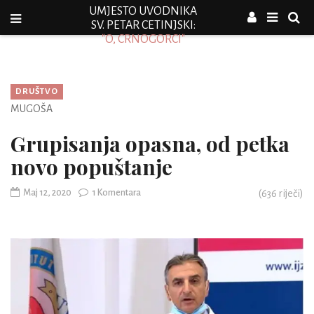
UMJESTO UVODNIKA
SV. PETAR CETINJSKI:
"O, CRNOGORCI"
DRUŠTVO
MUGOŠA
Grupisanja opasna, od petka
novo popuštanje
Maj 12, 2020
1 Komentara
(
636
riječi)