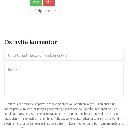
👍
0
👎
0
Odgovori ⇾
Ostavite komentar
• Redakcija zadržava puno pravo izbora komentara koji će biti objavljeni. • Komentari koji
sadrže psovke, uvrede, prijetnje i govor mržnje na nacionalnoj, vjerskoj, rasnoj osnovi, kao i
netolerancija svake vrste neće biti objavljeni. • Prilikom pisanje komentara vodite računa o
pravopisnim i gramatičkim pravilima. • Nije dozvoljeno pisanje komentara isključivo velikim
slovima niti promovisanje drugih sajtova putem linkova. • Komentari u kojima nam skrećete na