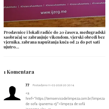
Prodavnice i lokali radiće do 20 časova, međugradski
saobraćaj se zabranjuje vikendom, vjerski obredi bez
vjernika, zabrana napuštanja kuća od 21 do pet sati
ujutro…
1 Komentara
77
Postavljeno 11-03-2026 20:30:14
<a
href="https://temservicodelimpeza.com.br/limpeza-
de-sofa-ipanema-rj/">limpeza de sofá