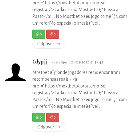
href="https://mostbetpt.pro/como-se-
registrar/">Cadastro na Mostbet вЂ“ Passo a
Passo</a> , No Mostbet o seu jogo comeГ§a com
um reforГ§o especial e irresistГ­vel .
👍
0
👎
0
Odgovori ⇾
Cdypjj
Postavljeno 21-03-2026 21:37:42
Mostbet вЂ“ onde jogadores reais encontram
recompensas reais - <a
href="https://mostbetpt.pro/como-se-
registrar/">Cadastro na Mostbet вЂ“ Passo a
Passo</a> , No Mostbet o seu jogo comeГ§a com
um reforГ§o especial e irresistГ­vel .
👍
0
👎
0
Odgovori ⇾