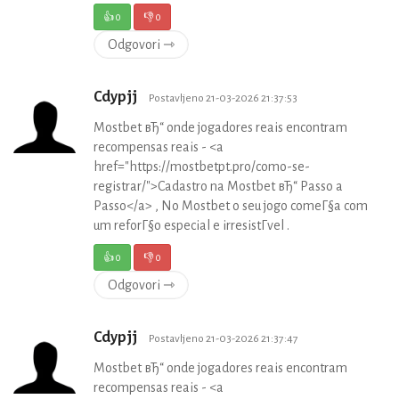
👍
0
👎
0
Odgovori ⇾
Cdypjj
Postavljeno 21-03-2026 21:37:53
Mostbet вЂ“ onde jogadores reais encontram
recompensas reais - <a
href="https://mostbetpt.pro/como-se-
registrar/">Cadastro na Mostbet вЂ“ Passo a
Passo</a> , No Mostbet o seu jogo comeГ§a com
um reforГ§o especial e irresistГ­vel .
👍
0
👎
0
Odgovori ⇾
Cdypjj
Postavljeno 21-03-2026 21:37:47
Mostbet вЂ“ onde jogadores reais encontram
recompensas reais - <a