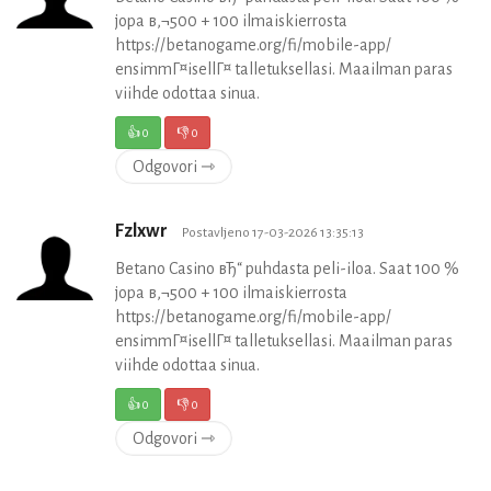
jopa в‚¬500 + 100 ilmaiskierrosta
https://betanogame.org/fi/mobile-app/
ensimmГ¤isellГ¤ talletuksellasi. Maailman paras
viihde odottaa sinua.
👍
0
👎
0
Odgovori ⇾
Fzlxwr
Postavljeno 17-03-2026 13:35:13
Betano Casino вЂ“ puhdasta peli-iloa. Saat 100 %
jopa в‚¬500 + 100 ilmaiskierrosta
https://betanogame.org/fi/mobile-app/
ensimmГ¤isellГ¤ talletuksellasi. Maailman paras
viihde odottaa sinua.
👍
0
👎
0
Odgovori ⇾