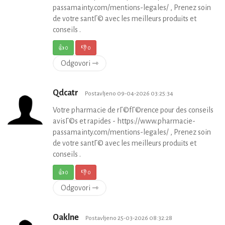
passamainty.com/mentions-legales/ , Prenez soin
de votre santГ© avec les meilleurs produits et
conseils .
👍
0
👎
0
Odgovori ⇾
Qdcatr
Postavljeno 09-04-2026 03:25:34
Votre pharmacie de rГ©fГ©rence pour des conseils
avisГ©s et rapides - https://www.pharmacie-
passamainty.com/mentions-legales/ , Prenez soin
de votre santГ© avec les meilleurs produits et
conseils .
👍
0
👎
0
Odgovori ⇾
Oaklne
Postavljeno 25-03-2026 08:32:28