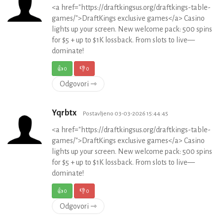
<a href="https://draftkingsus.org/draftkings-table-
games/">DraftKings exclusive games</a> Casino
lights up your screen. New welcome pack: 500 spins
for $5 + up to $1K lossback. From slots to live—
dominate!
👍
0
👎
0
Odgovori ⇾
Yqrbtx
Postavljeno 03-03-2026 15:44:45
<a href="https://draftkingsus.org/draftkings-table-
games/">DraftKings exclusive games</a> Casino
lights up your screen. New welcome pack: 500 spins
for $5 + up to $1K lossback. From slots to live—
dominate!
👍
0
👎
0
Odgovori ⇾