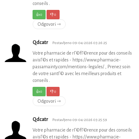
conseils .
👍
0
👎
0
Odgovori ⇾
Qdcatr
Postavljeno 09-04-2026 03:26:25
Votre pharmacie de rГ©fГ©rence pour des conseils
avisГ©s et rapides - https://www.pharmacie-
passamainty.com/mentions-legales/ , Prenez soin
de votre santГ© avec les meilleurs produits et
conseils .
👍
0
👎
0
Odgovori ⇾
Qdcatr
Postavljeno 09-04-2026 03:25:59
Votre pharmacie de rГ©fГ©rence pour des conseils
avisГ©s et rapides - https://www.pharmacie-