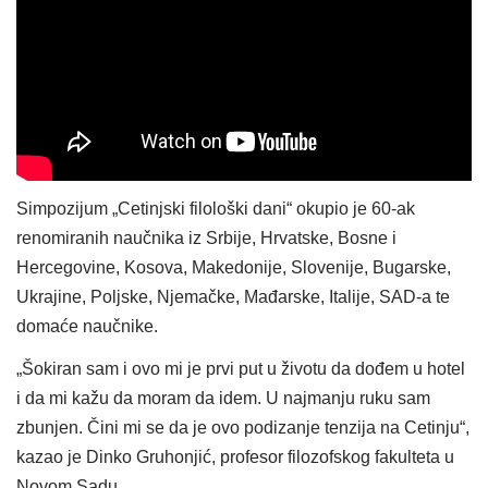
Simpozijum „Cetinjski filološki dani“ okupio je 60-ak
renomiranih naučnika iz Srbije, Hrvatske, Bosne i
Hercegovine, Kosova, Makedonije, Slovenije, Bugarske,
Ukrajine, Poljske, Njemačke, Mađarske, Italije, SAD-a te
domaće naučnike.
„Šokiran sam i ovo mi je prvi put u životu da dođem u hotel
i da mi kažu da moram da idem. U najmanju ruku sam
zbunjen. Čini mi se da je ovo podizanje tenzija na Cetinju“,
kazao je Dinko Gruhonjić, profesor filozofskog fakulteta u
Novom Sadu.