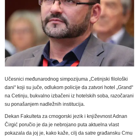
Učesnici međunarodnog simpozijuma „Cetinjski filološki
dani“ koji su juče, odlukom policije da zatvori hotel „Grand“
na Cetinju, bukvalno izbačeni iz hotelskih soba, razočarani
su ponašanjem nadležnih institucija.
Dekan Fakulteta za crnogorski jezik i književnost Adnan
Čirgić poručio je da je nebrojano puta aktuelna vlast
pokazala da joj je, kako kaže, cilj da satre građansku Crnu