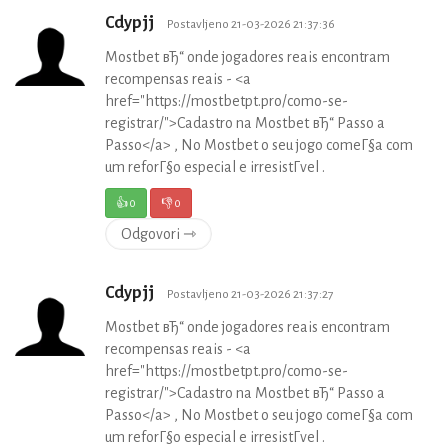
Cdypjj
Postavljeno 21-03-2026 21:37:36
Mostbet вЂ“ onde jogadores reais encontram
recompensas reais - <a
href="https://mostbetpt.pro/como-se-
registrar/">Cadastro na Mostbet вЂ“ Passo a
Passo</a> , No Mostbet o seu jogo comeГ§a com
um reforГ§o especial e irresistГ­vel .
👍
0
👎
0
Odgovori ⇾
Cdypjj
Postavljeno 21-03-2026 21:37:27
Mostbet вЂ“ onde jogadores reais encontram
recompensas reais - <a
href="https://mostbetpt.pro/como-se-
registrar/">Cadastro na Mostbet вЂ“ Passo a
Passo</a> , No Mostbet o seu jogo comeГ§a com
um reforГ§o especial e irresistГ­vel .