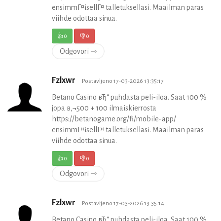
ensimmГ¤isellГ¤ talletuksellasi. Maailman paras
viihde odottaa sinua.
👍
0
👎
0
Odgovori ⇾
Fzlxwr
Postavljeno 17-03-2026 13:35:17
Betano Casino вЂ“ puhdasta peli-iloa. Saat 100 %
jopa в‚¬500 + 100 ilmaiskierrosta
https://betanogame.org/fi/mobile-app/
ensimmГ¤isellГ¤ talletuksellasi. Maailman paras
viihde odottaa sinua.
👍
0
👎
0
Odgovori ⇾
Fzlxwr
Postavljeno 17-03-2026 13:35:14
Betano Casino вЂ“ puhdasta peli-iloa. Saat 100 %