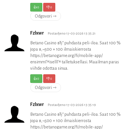
👍
0
👎
0
Odgovori ⇾
Fzlxwr
Postavljeno 17-03-2026 13:35:21
Betano Casino вЂ“ puhdasta peli-iloa. Saat 100 %
jopa в‚¬500 + 100 ilmaiskierrosta
https://betanogame.org/fi/mobile-app/
ensimmГ¤isellГ¤ talletuksellasi. Maailman paras
viihde odottaa sinua.
👍
0
👎
0
Odgovori ⇾
Fzlxwr
Postavljeno 17-03-2026 13:35:19
Betano Casino вЂ“ puhdasta peli-iloa. Saat 100 %
jopa в‚¬500 + 100 ilmaiskierrosta
https://betanogame.org/fi/mobile-app/