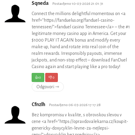
Sqneda
Postavljeno 10-03-2026 21:01:31
Connect the millions delightful momentous on <a
href="https://fanduelus.org/fanduel-casino-
tennessee/">fanduel casino Tennessee</a> – the #1
legitimate money casino app in America. Get your
$1000 PLAY IT AGAIN bonus and modify every
make up, hand and rotate into real coin of the
realm rewards. Irresponsibly payouts, immense
jackpots, and non-stop effect – download FanDuel
Casino again and start playing like a pro today!
👍
0
👎
0
Odgovori ⇾
Cfnzlh
Postavljeno 06-03-2026 17:17:28
Bez kompromisu v kvalite, s obrovskou slevou v
cene <a href="https://opravdovalekarna.cz/koupit-
genericky-doxycyklin-levne-za-nejlepsi-
cenu/">doxycyklin bez predpisu</a>