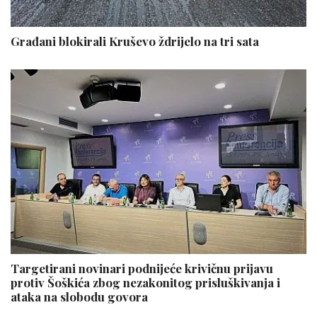
Građani blokirali Kruševo ždrijelo na tri sata
Targetirani novinari podnijeće krivičnu prijavu
protiv Šoškića zbog nezakonitog prisluškivanja i
ataka na slobodu govora