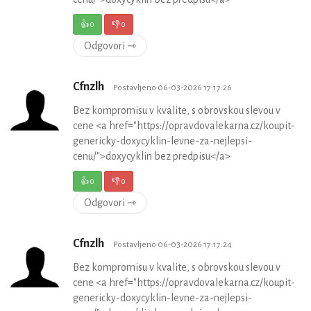
👍
0
👎
0
Odgovori ⇾
Cfnzlh
Postavljeno 06-03-2026 17:17:26
Bez kompromisu v kvalite, s obrovskou slevou v
cene <a href="https://opravdovalekarna.cz/koupit-
genericky-doxycyklin-levne-za-nejlepsi-
cenu/">doxycyklin bez predpisu</a>
👍
0
👎
0
Odgovori ⇾
Cfnzlh
Postavljeno 06-03-2026 17:17:24
Bez kompromisu v kvalite, s obrovskou slevou v
cene <a href="https://opravdovalekarna.cz/koupit-
genericky-doxycyklin-levne-za-nejlepsi-