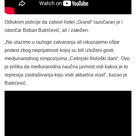
Odlukom policije da zatvori hotel „Grand“ razočaran je i
istoričar Boban Batrićević, ali i zatečen.
„Ne ulazimo u razloge zatvaranja ali iskazujemo oštar
protest zbog neprijatnosti kojoj su bili izloženi gosti
medjunarodnog simpozijuma „Cetinjski filološki dani“. Ovo
je prilika da međunarodna naučna javnost vidi kakva je to
represija zastrašivanja koju vodi aktuelna vlast", kazao je
Batrićević.