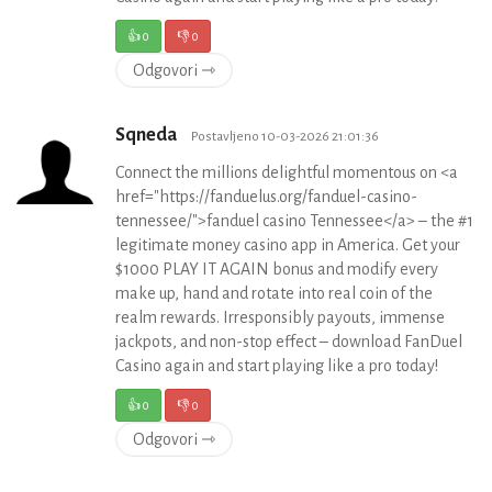
👍
0
👎
0
Odgovori ⇾
Sqneda
Postavljeno 10-03-2026 21:01:36
Connect the millions delightful momentous on <a
href="https://fanduelus.org/fanduel-casino-
tennessee/">fanduel casino Tennessee</a> – the #1
legitimate money casino app in America. Get your
$1000 PLAY IT AGAIN bonus and modify every
make up, hand and rotate into real coin of the
realm rewards. Irresponsibly payouts, immense
jackpots, and non-stop effect – download FanDuel
Casino again and start playing like a pro today!
👍
0
👎
0
Odgovori ⇾