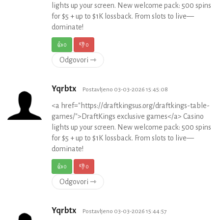
lights up your screen. New welcome pack: 500 spins
for $5 + up to $1K lossback. From slots to live—
dominate!
👍
0
👎
0
Odgovori ⇾
Yqrbtx
Postavljeno 03-03-2026 15:45:08
<a href="https://draftkingsus.org/draftkings-table-
games/">DraftKings exclusive games</a> Casino
lights up your screen. New welcome pack: 500 spins
for $5 + up to $1K lossback. From slots to live—
dominate!
👍
0
👎
0
Odgovori ⇾
Yqrbtx
Postavljeno 03-03-2026 15:44:57