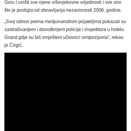
Goru i uništi sve njene viševjekovne vrijednosti i sve ono
što je postigla od obnavljanja nezavisnosti 2006. godine.
„Svoj odnos prema medjunarodnim prijateljima pokazali su
zastrašivanjem i dovođenjem policije i inspektora u hotelu
Grand gdje su bili smješteni učesnici simpozijuma“, rekao
je Čirgić.