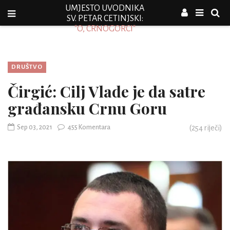
UMJESTO UVODNIKA
SV. PETAR CETINJSKI:
"O, CRNOGORCI"
DRUŠTVO
Čirgić: Cilj Vlade je da satre
građansku Crnu Goru
Sep 03, 2021
455 Komentara
(
254
riječi)