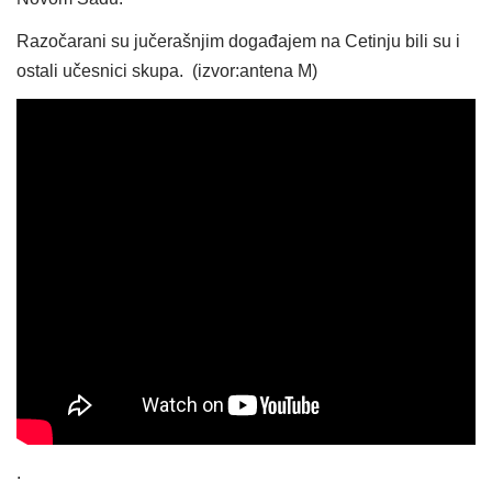
Razočarani su jučerašnjim događajem na Cetinju bili su i
ostali učesnici skupa. (izvor:antena M)
.