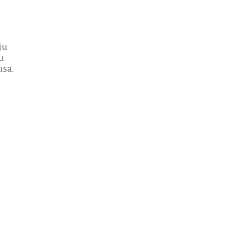
ju
u
usa.