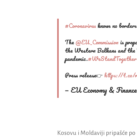
#Coronavirus
knows no borders
The
@EU_Commission
is propo
the Western Balkans and the 
pandemic.
#WeStandTogether
Press release👉
https://t.c
— EU Economy & Financ
Kosovu i Moldaviji pripašće po