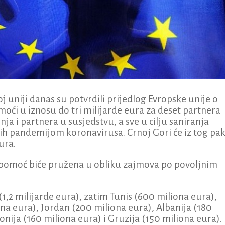
oj uniji danas su potvrdili prijedlog Evropske unije o
ći u iznosu do tri milijarde eura za deset partnera
a i partnera u susjedstvu, a sve u cilju saniranja
ih pandemijom koronavirusa. Crnoj Gori će iz tog pa
ura.
a pomoć biće pružena u obliku zajmova po povoljnim
1,2 milijarde eura), zatim Tunis (600 miliona eura),
na eura), Jordan (200 miliona eura), Albanija (180
nija (160 miliona eura) i Gruzija (150 miliona eura).