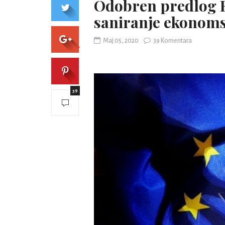
Odobren predlog E
saniranje ekonoms
Maj 05, 2020
39 Komentara
39