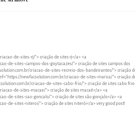
iacao-de-sites-rj/"> criação de sites rj</a> <a
acao-de-sites-campos-dos-goytacazes/"> criação de sites campos dos
olution.com.br/criacao-de-sites-recreio-dos-bandeirantes/"> criação d
ef="https://newfacsolution.com.br/criacao-de-sites-marica/"> criação d
solution.com.br/criacao-de-sites-cabo-frio/"> criação de sites cabo fri
criacao-de-sites-macae/"> criação de sites macaé</a> <a
acao-de-sites-sao-goncalo/"> criação de sites são gonçalo</a> <a
ao-de-sites-niteroi/"> criação de sites niterói</a> very good post!