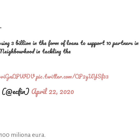
.
sing 3 billion in the form of loans to support 10 partners in
Neighbourhood in tackling the
o/rviGnLPWDV
pic.twitter.com/CP2yUYSf33
e (@ecfin)
April 22, 2020
 100 miliona eura.