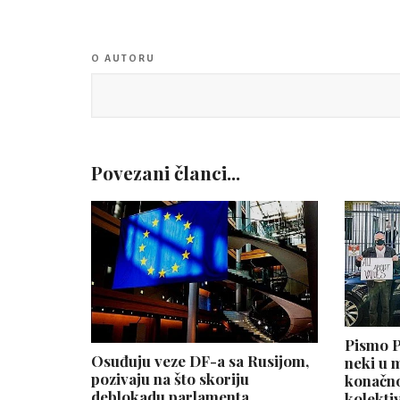
O AUTORU
Povezani članci...
Pismo Po
Osuđuju veze DF-a sa Rusijom,
neki u 
pozivaju na što skoriju
konačno
deblokadu parlamenta
kolekti