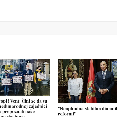
pi i Vent: Čini se da su
međunarodnoj zajednici
"Neophodna stabilna dinami
 prepoznali naše
reformi"
vne strahove