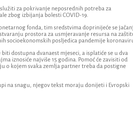
užiti za pokrivanje neposrednih potreba za
ale zbog izbijanja bolesti COVID-19.
tarnog fonda, tim sredstvima doprinijeće se jačan
stvaranju prostora za usmjeravanje resursa na zaštit
nih socioekonomskih posljedica pandemije koronavir
 biti dostupna dvanaest mjeseci, a isplatiće se u dva
jma iznosiće najviše 15 godina. Pomoć će zavisiti od
o kojem svaka zemlja partner treba da postigne
pi na snagu, njegov tekst moraju donijeti i Evropski