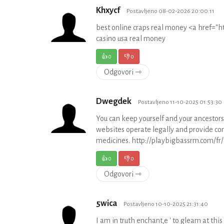
Khxycf
Postavljeno 08-02-2026 20:00:11
best online craps real money <a href="
casino usa real money
👍
0
👎
0
Odgovori ⇾
Dwegdek
Postavljeno 11-10-2025 01:53:30
You can keep yourself and your ancestor
websites operate legally and provide con
medicines. http://playbigbassrm.com/fr/
👍
0
👎
0
Odgovori ⇾
5wica
Postavljeno 10-10-2025 21:31:40
I am in truth enchant‚e ' to gleam at this