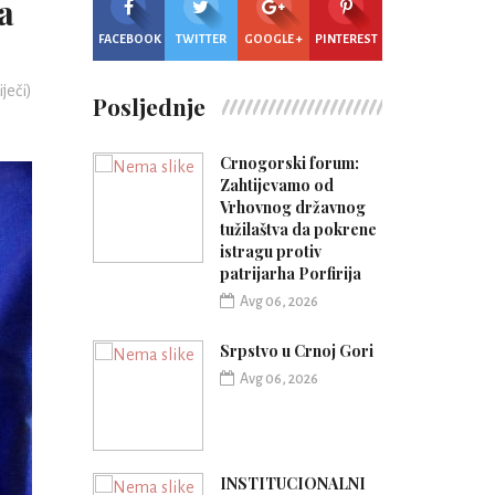
a
FACEBOOK
TWITTER
GOOGLE +
PINTEREST
iječi)
Posljednje
Crnogorski forum:
Zahtijevamo od
Vrhovnog državnog
tužilaštva da pokrene
istragu protiv
patrijarha Porfirija
Avg 06, 2026
Srpstvo u Crnoj Gori
Avg 06, 2026
INSTITUCIONALNI