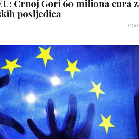
U: Crnoj Gori 60 miliona eura z
kih posljedica
(
276
r