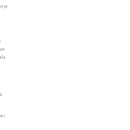
o je
e
kim
ala
da
e i