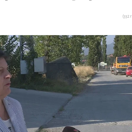
(
332
r