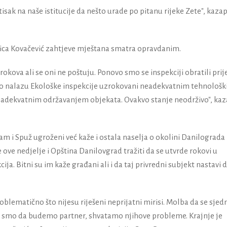
sak na naše istitucije da nešto urade po pitanu rijeke Zete", kazap
ica Kovačević zahtjeve mještana smatra opravdanim.
i rokova ali se oni ne poštuju. Ponovo smo se inspekciji obratili prij
 po nalazu Ekološke inspekcije uzrokovani neadekvatnim tehnološ
neadekvatnim održavanjem objekata. Ovakvo stanje neodrživo", kaz
m i Spuž ugroženi već kaže i ostala naselja o okolini Danilograda
 ove nedjelje i Opština Danilovgrad tražiti da se utvrde rokovi u
ja. Bitni su im kaže građani ali i da taj privredni subjekt nastavi 
oblematično što nijesu riješeni neprijatni mirisi. Molba da se sjedn
ni smo da budemo partner, shvatamo njihove probleme. Krajnje je