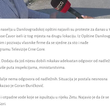
 naselja u Danilovgradskoj opštini najavili su proteste za danas u 
ikse Čavor iseli iz tog mjesta na drugu lokaciju. Iz Opštine Danilov
 i pozivaju vlasnike firme da se sjedne za sto i nađe
gramu Televizije Crne Gore.
a. Dodaju da još nijesu dobili nikakav adekvatan odgovor od nadle
se više puta inspekcijama, ministarstvima.
 i dalje nema odgovora od nadležnih. Situacija je postala nesnosna
 kazao je Goran Đuričković.
 otpadne vode koje se ispuštaju u rijeku Zetu. Najavio je da će se
ori.