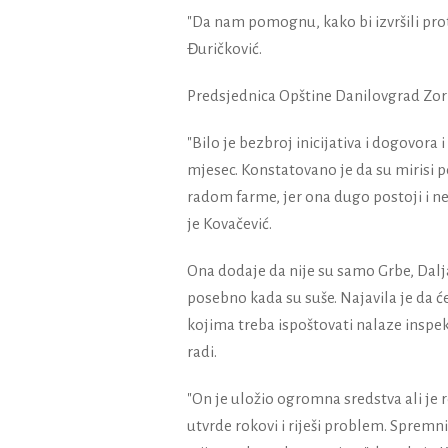
"Da nam pomognu, kako bi izvršili proti
Đuričković.
Predsjednica Opštine Danilovgrad Zor
"Bilo je bezbroj inicijativa i dogovora 
mjesec. Konstatovano je da su mirisi
radom farme, jer ona dugo postoji i 
je Kovačević.
Ona dodaje da nije su samo Grbe, Dalja
posebno kada su suše. Najavila je da će
kojima treba ispoštovati nalaze inspekci
radi.
"On je uložio ogromna sredstva ali je r
utvrde rokovi i riješi problem. Sprem