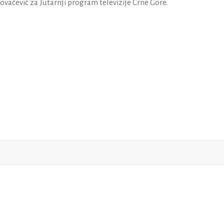
Kovačević za
Jutarnji program televizije Crne Gore.