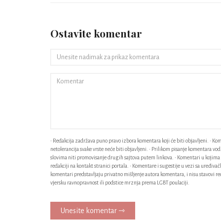
Ostavite komentar
• Redakcija zadržava puno pravo izbora komentara koji će biti objavljeni. • Kome
netolerancija svake vrste neće biti objavljeni. • Prilikom pisanje komentara v
slovima niti promovisanje drugih sajtova putem linkova. • Komentari u kojima n
redakciji na kontakt stranici portala. • Komentare i sugestije u vezi sa uređiv
komentari predstavljaju privatno mišljenje autora komentara, i nisu stavovi red
vjersku ravnopravnost ili podstice mrznja prema LGBT poulaciji.
Unesite komentar ⇾