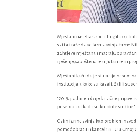
Mještani naselja Grbe i drugih okolnih
sati a traže da se farma svinja firme N
zahtjeve mještana smatraju opravdanim
rješenje,saopšteno je u Jutarnjem pro
Mještani kažu da je situacija nesnosn
institucija a kako su kazali, žalili su 
"2019. podnijeli dvije krivične prijave
posebno od kada su kreniule vrućine",
Osim farme svinja kao problem navodi i
pomoć obratiti i kancelriji EU u Crnoj G