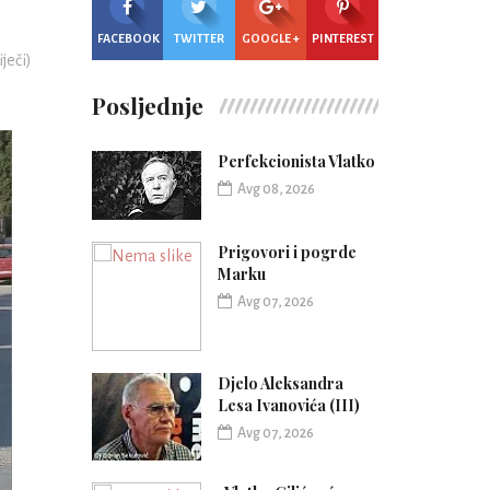
FACEBOOK
TWITTER
GOOGLE +
PINTEREST
iječi)
Posljednje
Perfekcionista Vlatko
Avg 08, 2026
Prigovori i pogrde
Marku
Avg 07, 2026
Djelo Aleksandra
Lesa Ivanovića (III)
Avg 07, 2026