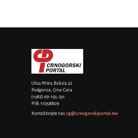
Ulica Mitra Bakića 22
Podgorica, Crna Gora
(+382) 69-155-231
PIB: 11058809
Kontaktirajte nas
cg@crnogorskiportal.me