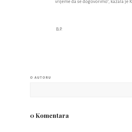
vrijeme da se dogovorimo", kazala je 
B.P.
O AUTORU
0 Komentara