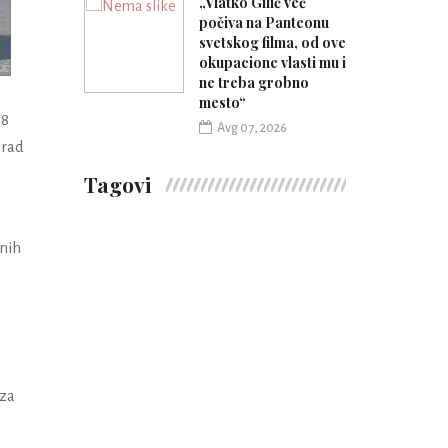
„Vlatko Gilić već
počiva na Panteonu
svetskog filma, od ove
okupacione vlasti mu i
ne treba grobno
mesto“
18
Avg 07, 2026
grad
Tagovi
žnih
 za