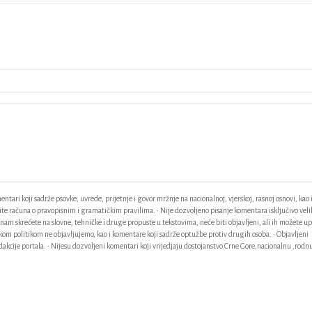
ntari koji sadrže psovke, uvrede, prijetnje i govor mržnje na nacionalnoj, vjerskoj, rasnoj osnovi, kao 
odite računa o pravopisnim i gramatičkim pravilima. • Nije dozvoljeno pisanje komentara isključivo vel
am skrećete na slovne, tehničke i druge propuste u tekstovima, neće biti objavljeni, ali ih možete up
ačkom politikom ne objavljujemo, kao i komentare koji sadrže optužbe protiv drugih osoba. • Objavljeni
akcije portala. • Nijesu dozvoljeni komentari koji vrijedjaju dostojanstvo Crne Gore,nacionalnu ,rodnu