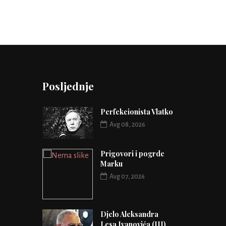
Posljednje
Perfekcionista Vlatko
Avg 08, 2026
Prigovori i pogrde
Marku
Avg 07, 2026
Djelo Aleksandra
Lesa Ivanovića (III)