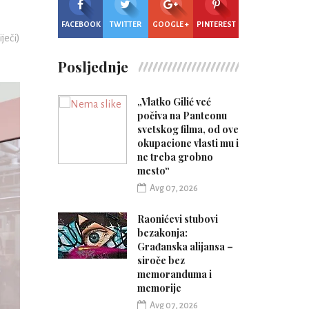
FACEBOOK
TWITTER
GOOGLE +
PINTEREST
iječi)
Posljednje
„Vlatko Gilić već
počiva na Panteonu
svetskog filma, od ove
okupacione vlasti mu i
ne treba grobno
mesto“
Avg 07, 2026
Raonićevi stubovi
bezakonja:
Građanska alijansa –
siroče bez
memoranduma i
memorije
Avg 07, 2026