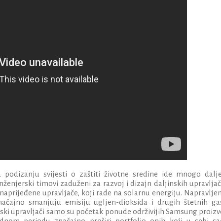
podizanju svijesti o zaštiti životne sredine ide mnogo dalj
nženjerski timovi zaduženi za razvoj i dizajn daljinskih upravlja
unaprijeđene upravljače, koji rade na solarnu energiju. Napravlje
značajno smanjuju emisiju ugljen-dioksida i drugih štetnih ga
nski upravljači samo su početak ponude održivijih Samsung proiz
nom periodu značajno proširi portfolio onih koji u sebi sa