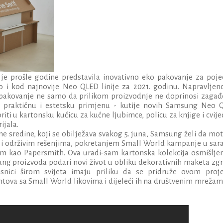
e prošle godine predstavila inovativno eko pakovanje za poje
no i kod najnovije Neo QLED linije za 2021. godinu. Napravljen
o pakovanje ne samo da prilikom proizvodnje ne doprinosi zagađ
ku praktičnu i estetsku primjenu - kutije novih Samsung Neo 
ti u kartonsku kućicu za kućne ljubimce, policu za knjige i cvijeć
ijala.
e sredine, koji se obilježava svakog 5. juna, Samsung želi da mot
im i održivim rešenjima, pokretanjem Small World kampanje u sar
 kao Papersmith. Ova uradi-sam kartonska kolekcija osmišljen
ng proizvoda podari novi život u obliku dekorativnih maketa zgr
risnici širom svijeta imaju priliku da se pridruže ovom proje
ntova sa Small World likovima i dijeleći ih na društvenim mreža