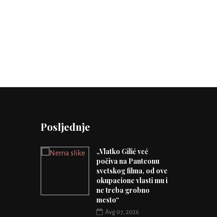
Posljednje
„Vlatko Gilić već
počiva na Panteonu
svetskog filma, od ove
okupacione vlasti mu i
ne treba grobno
mesto“
Avg 07, 2026