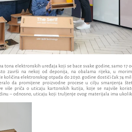
ona tona elektronskih uređaja koji se bace svake godine, samo 17 
sto završi na nekoj od deponija, na obalama rijeka, u morima
e količina elektronskog otpada do 2030. godine dostići čak 74 mi
jeralo da promijene proizvodne procese u cilju smanjenja šte
e više priča o uticaju kartonskih kutija, koje se najviše koris
dinu – odnosno, uticaju koji truljenje ovog materijala ima ukoli