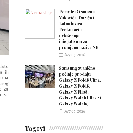
Perić traži smjenu
Vukovića, Đurića i
Labudovića:
Prekoračili
ovlašćenja
inicijativom za
promjenu naziva NB
Avg 07, 2026
odsto
Samsung zvanično
 ili
počinje prodaju
liona
Galaxy Z Fold8 Ultra,
tnog
Galaxy Z Fold8,
te za
Galaxy Z Flip8,
ko se
Galaxy Watch Ultra2 i
Galaxy Watch9
Avg 07, 2026
Tagovi