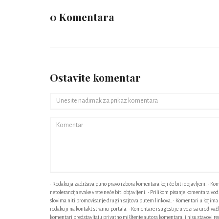
0 Komentara
Ostavite komentar
• Redakcija zadržava puno pravo izbora komentara koji će biti objavljeni. • Kome
netolerancija svake vrste neće biti objavljeni. • Prilikom pisanje komentara v
slovima niti promovisanje drugih sajtova putem linkova. • Komentari u kojima n
redakciji na kontakt stranici portala. • Komentare i sugestije u vezi sa uređiv
komentari predstavljaju privatno mišljenje autora komentara, i nisu stavovi red