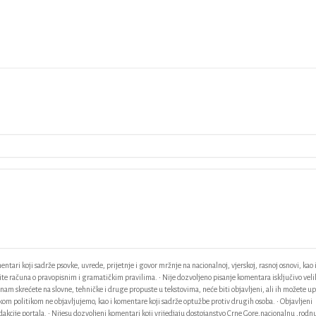
ntari koji sadrže psovke, uvrede, prijetnje i govor mržnje na nacionalnoj, vjerskoj, rasnoj osnovi, kao 
odite računa o pravopisnim i gramatičkim pravilima. • Nije dozvoljeno pisanje komentara isključivo vel
am skrećete na slovne, tehničke i druge propuste u tekstovima, neće biti objavljeni, ali ih možete up
ačkom politikom ne objavljujemo, kao i komentare koji sadrže optužbe protiv drugih osoba. • Objavljeni
akcije portala. • Nijesu dozvoljeni komentari koji vrijedjaju dostojanstvo Crne Gore,nacionalnu ,rodnu