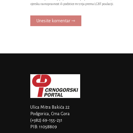
vjersku ravnopravnost ili podstice mrznja prema LGBT poulaciji.
Unesite komentar ⇾
Ulica Mitra Bakića 22
Podgorica, Crna Gora
(+382) 69-155-231
PIB: 11058809