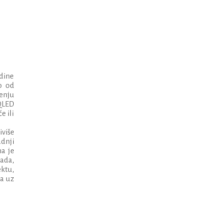
dine
o od
enju
QLED
e ili
iviše
adnji
a je
ada,
ktu,
ma uz