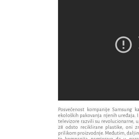
Posvećenost kompanije Samsung ka 
ekoloških pakovanja njenih uređaja. I
televizore razvili su revolucionarne, 
28 odsto reciklirane plastike, oni 
prilikom proizvodnje. Međutim, dalji
te kompanija namjerava da u nared