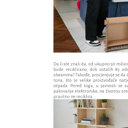
Da li ste znali da, od ukupno 50 mili
bude reciklirano, dok ostalih 83 od
okeanima? Takođe, procjenjuje se da ć
tona, što je velike proizvođače nat
otpada. Pored toga, u javnosti se sv
pakovanje elektronike, na životnu sre
pravilno ne reciklira.