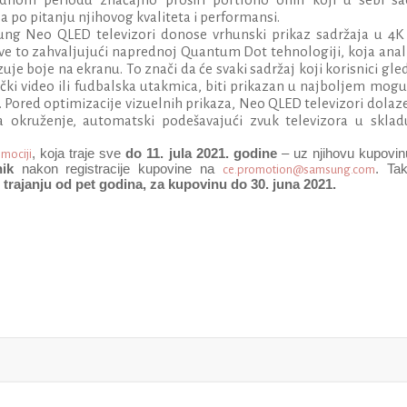
 po pitanju njihovog kvaliteta i performansi.
ung Neo QLED televizori donose vrhunski prikaz sadržaja u 4K 
 sve to zahvaljujući naprednoj Quantum Dot tehnologiji, koja anal
uje boje na ekranu. To znači da će svaki sadržaj koji korisnici gle
zički video ili fudbalska utakmica, biti prikazan u najboljem mo
. Pored optimizacije vizuelnih prikaza, Neo QLED televizori dolaze
a okruženje, automatski podešavajući zvuk televizora u sklad
, koja traje sve
do 11. jula 2021.
godine
– uz njihovu kupovi
mociji
ik
nakon registracije kupovine na
. Ta
ce.promotion@samsung.com
 trajanju od pet godina, za kupovinu do 30. juna 2021
.