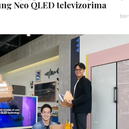
ung Neo QLED televizorima
(
533
r