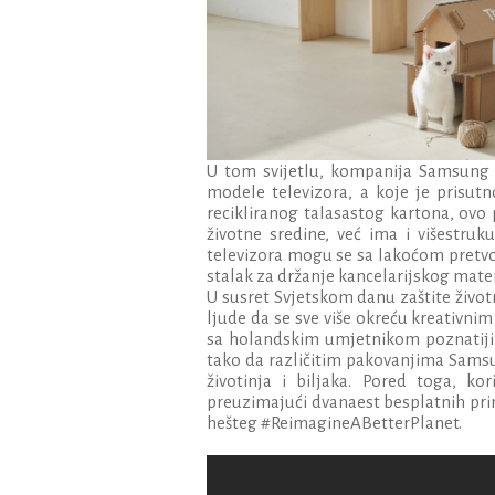
U tom svijetlu, kompanija Samsung j
modele televizora, a koje je prisut
recikliranog talasastog kartona, ov
životne sredine, već ima i višestru
televizora mogu se sa lakoćom pretvori
stalak za držanje kancelarijskog mater
U susret Svjetskom danu zaštite životn
ljude da se sve više okreću kreativn
sa holandskim umjetnikom poznatijim
tako da različitim pakovanjima Samsu
životinja i biljaka. Pored toga, ko
preuzimajući dvanaest besplatnih pri
hešteg #ReimagineABetterPlanet.