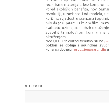
reciklirane materijale, bez kompromisa
Pored ekoloških benefita, novi Sams
rezoluciji, u zavisnosti od modela, a
količinu svjetlosti u scenama i optimiz
bilo da je u pitanju akcioni film, mu
kvalitetu, uzimajući u obzir okruženje
SpaceFit tehnologijom koja analizir
okruženjem.
Neo QLED televizori trenutno su na
pro
poklon se dobija i soundbar zvučn
korisnici dobijaju i
u
produženu garanciju
O AUTORU