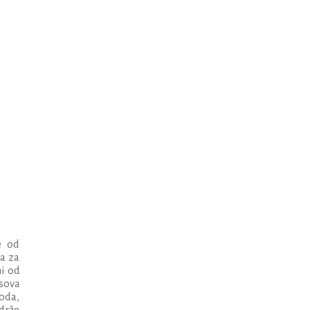
e od
ča za
ni od
sova
voda,
drže