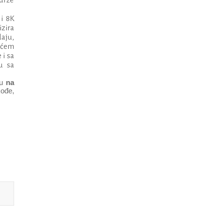
i 8K
izira
daju,
gućem
 i sa
u sa
nu
na
kođe,