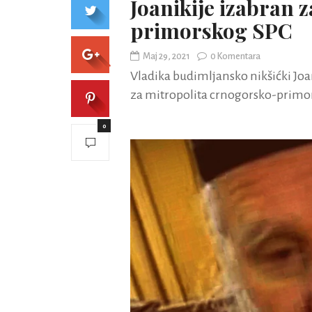
Joanikije izabran 
primorskog SPC
Maj 29, 2021
0 Komentara
Vladika budimljansko nikšićki Joan
za mitropolita crnogorsko-primo
0