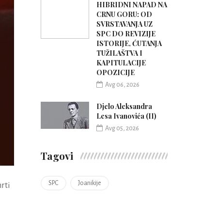
HIBRIDNI NAPAD NA
CRNU GORU: OD
SVRSTAVANJA UZ
SPC DO REVIZIJE
ISTORIJE, ĆUTANJA
TUŽILAŠTVA I
KAPITULACIJE
OPOZICIJE
Avg 06, 2026
Djelo Aleksandra
Lesa Ivanovića (II)
Avg 05, 2026
Tagovi
SPC
Joanikije
rti