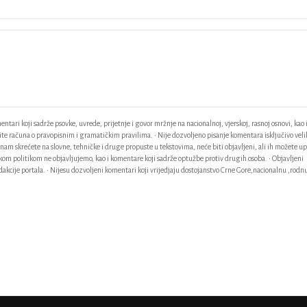
ntari koji sadrže psovke, uvrede, prijetnje i govor mržnje na nacionalnoj, vjerskoj, rasnoj osnovi, kao 
odite računa o pravopisnim i gramatičkim pravilima. • Nije dozvoljeno pisanje komentara isključivo vel
am skrećete na slovne, tehničke i druge propuste u tekstovima, neće biti objavljeni, ali ih možete up
ačkom politikom ne objavljujemo, kao i komentare koji sadrže optužbe protiv drugih osoba. • Objavljeni
akcije portala. • Nijesu dozvoljeni komentari koji vrijedjaju dostojanstvo Crne Gore,nacionalnu ,rodnu