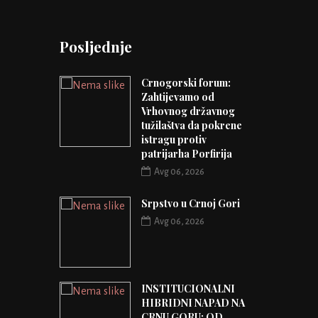
Posljednje
Crnogorski forum:
Zahtijevamo od
Vrhovnog državnog
tužilaštva da pokrene
istragu protiv
patrijarha Porfirija
Avg 06, 2026
Srpstvo u Crnoj Gori
Avg 06, 2026
INSTITUCIONALNI
HIBRIDNI NAPAD NA
CRNU GORU: OD