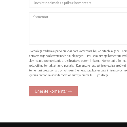
• Redakcija zadržava puno pravo izbora komentara koji će biti objavljeni. • Kome
netolerancija svake vrste neće biti objavljeni. • Prilikom pisanje komentara v
slovima niti promovisanje drugih sajtova putem linkova. • Komentari u kojima n
redakciji na kontakt stranici portala. • Komentare i sugestije u vezi sa uređiv
komentari predstavljaju privatno mišljenje autora komentara, i nisu stavovi red
vjersku ravnopravnost ili podstice mrznja prema LGBT poulaciji.
Unesite komentar ⇾