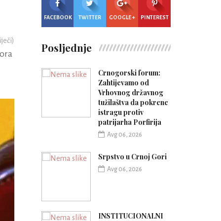
FACEBOOK
TWITTER
GOOGLE +
PINTEREST
iječi)
Posljednje
bora
Crnogorski forum:
Zahtijevamo od
Vrhovnog državnog
tužilaštva da pokrene
istragu protiv
patrijarha Porfirija
Avg 06, 2026
Srpstvo u Crnoj Gori
Avg 06, 2026
INSTITUCIONALNI