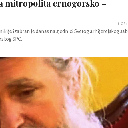
za mitropolita crnogorsko –
(
102
r
ikije izabran je danas na sjednici Svetog arhijerejskog sa
rskog SPC.