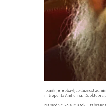
Joanikije je obavljao dužnost admi
mitropolita Amfiohija, 30. oktobra 
Na sjednici koja je u toku izabrane 