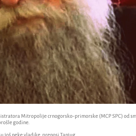
nistratora Mitropolije crnogorsko-primorske (MCP SPC) od sm
prošle godine.
su još neke vladike, prenosi Tanjug.