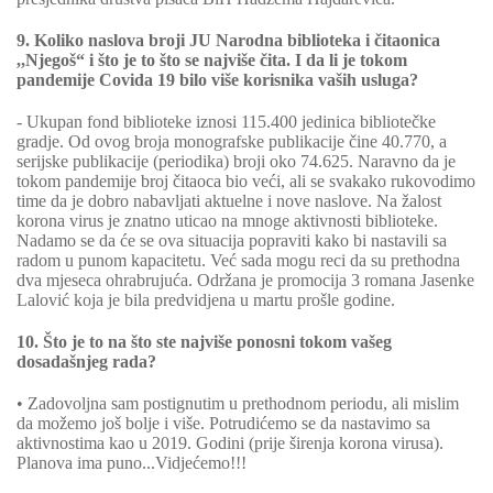
9. Koliko naslova broji JU Narodna biblioteka i čitaonica
,,Njegoš“ i što je to što se najviše čita. I da li je tokom
pandemije Covida 19 bilo više korisnika vaših usluga?
- Ukupan fond biblioteke iznosi 115.400 jedinica bibliotečke
gradje. Od ovog broja monografske publikacije čine 40.770, a
serijske publikacije (periodika) broji oko 74.625. Naravno da je
tokom pandemije broj čitaoca bio veći, ali se svakako rukovodimo
time da je dobro nabavljati aktuelne i nove naslove. Na žalost
korona virus je znatno uticao na mnoge aktivnosti biblioteke.
Nadamo se da će se ova situacija popraviti kako bi nastavili sa
radom u punom kapacitetu. Već sada mogu reci da su prethodna
dva mjeseca ohrabrujuća. Održana je promocija 3 romana Jasenke
Lalović koja je bila predvidjena u martu prošle godine.
10. Što je to na što ste najviše ponosni tokom vašeg
dosadašnjeg rada?
• Zadovoljna sam postignutim u prethodnom periodu, ali mislim
da možemo još bolje i više. Potrudićemo se da nastavimo sa
aktivnostima kao u 2019. Godini (prije širenja korona virusa).
Planova ima puno...Vidjećemo!!!