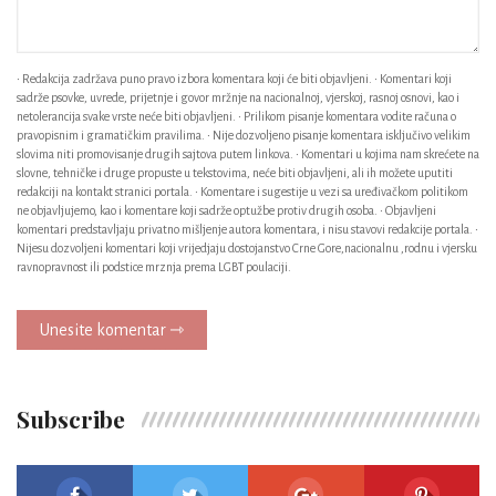
• Redakcija zadržava puno pravo izbora komentara koji će biti objavljeni. • Komentari koji
sadrže psovke, uvrede, prijetnje i govor mržnje na nacionalnoj, vjerskoj, rasnoj osnovi, kao i
netolerancija svake vrste neće biti objavljeni. • Prilikom pisanje komentara vodite računa o
pravopisnim i gramatičkim pravilima. • Nije dozvoljeno pisanje komentara isključivo velikim
slovima niti promovisanje drugih sajtova putem linkova. • Komentari u kojima nam skrećete na
slovne, tehničke i druge propuste u tekstovima, neće biti objavljeni, ali ih možete uputiti
redakciji na kontakt stranici portala. • Komentare i sugestije u vezi sa uređivačkom politikom
ne objavljujemo, kao i komentare koji sadrže optužbe protiv drugih osoba. • Objavljeni
komentari predstavljaju privatno mišljenje autora komentara, i nisu stavovi redakcije portala. •
Nijesu dozvoljeni komentari koji vrijedjaju dostojanstvo Crne Gore,nacionalnu ,rodnu i vjersku
ravnopravnost ili podstice mrznja prema LGBT poulaciji.
Unesite komentar ⇾
Subscribe