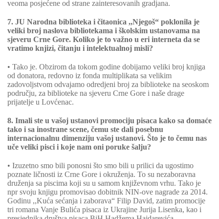
veoma posjećene od strane zainteresovanih gradjana.
7. JU Narodna biblioteka i čitaonica ,,Njegoš“ poklonila je
veliki broj naslova bibliotekama i školskim ustanovama na
sjeveru Crne Gore. Koliko je to važno u eri interneta da se
vratimo knjizi, čitanju i intelektualnoj misli?
• Tako je. Obzirom da tokom godine dobijamo veliki broj knjiga
od donatora, redovno iz fonda multiplikata sa velikim
zadovoljstvom odvajamo odredjeni broj za biblioteke na seoskom
području, za biblioteke na sjeveru Crne Gore i naše drage
prijatelje u Lovćenac.
8. Imali ste u vašoj ustanovi promociju pisaca kako sa domaće
tako i sa inostrane scene, čemu ste dali posebnu
internacionalnu dimenziju vašoj ustanovi. Što je to čemu nas
uče veliki pisci i koje nam oni poruke šalju?
• Izuzetno smo bili ponosni što smo bili u prilici da ugostimo
poznate ličnosti iz Crne Gore i okruženja. To su nezaboravna
druženja sa piscima koji su u samom književnom vrhu. Tako je
npr svoju knjigu promovisao dobitnik NIN-ove nagrade za 2014.
Godinu ,,Kuća sećanja i zaborava“ Filip David, zatim promocije
tri romana Vanje Bulića pisaca iz Ukrajine Jurija Lisenka, kao i
presjednika društva pisaca BiH Hadžema Hajdarevića.