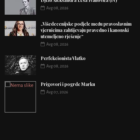
Djelo Aleksandra Lesa Ivanovića (IV)
Avg 08, 2026
„Višedecenijske podjele među pravoslavnim
vjernicima zahtijevaju pravedno i kanonski
utemeljeno rješenje“
Avg 08, 2026
Perfekcionista Vlatko
Avg 08, 2026
Prigovori i pogrde Marku
Avg 07, 2026