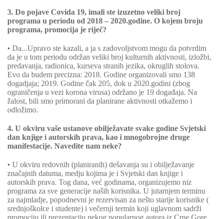
3. Do pojave Covida 19, imali ste izuzetno veliki broj
programa u periodu od 2018 – 2020.godine. O kojem broju
programa, promocija je riječ?
• Da...Upravo ste kazali, a ja s zadovoljstvom mogu da potvrdim
da je u tom periodu održan veliki broj kulturnih aktivnosti, izložbi,
predavanja, radionica, kurseva stranih jezika, okruglih stolova.
Evo da budem precizna: 2018. Godine organizovali smo 138
dogadjaja; 2019. Godine čak 205, dok u 2020.godini (zbog
ograničenja u vezi korona virusa) održano je 19 događaja. Na
žalost, bili smo primorani da planirane aktivnosti otkažemo i
odložimo.
4. U okviru vaše ustanove obilježavate svake godine Svjetski
dan knjige i autorskih prava, kao i mnogobrojne druge
manifestacije. Navedite nam neke?
• U okviru redovnih (planiranih) dešavanja su i obilježavanje
značajnih datuma, medju kojima je i Svjetski dan knjige i
autorskih prava. Tog dana, već godinama, organizujemo niz
programa za sve generacije naših korisnika. U jutarnjem terminu
za najmladje, popodnevni je rezervisan za nešto starije korisnike (
srednjoškolce i studente) i večernji termin koji uglavnom sadrži
promociju ili prezentaciju nekog popularnog autora iz Crne Gore