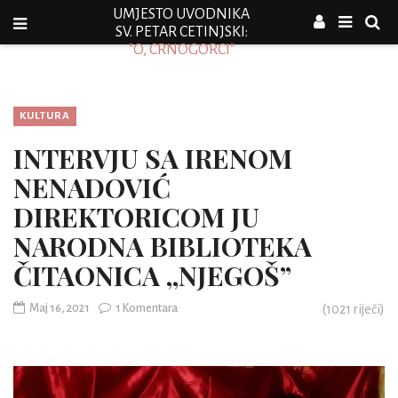
UMJESTO UVODNIKA
SV. PETAR CETINJSKI:
"O, CRNOGORCI"
KULTURA
INTERVJU SA IRENOM
NENADOVIĆ
DIREKTORICOM JU
NARODNA BIBLIOTEKA
ČITAONICA ,,NJEGOŠ”
Maj 16, 2021
1 Komentara
(
1021
riječi)