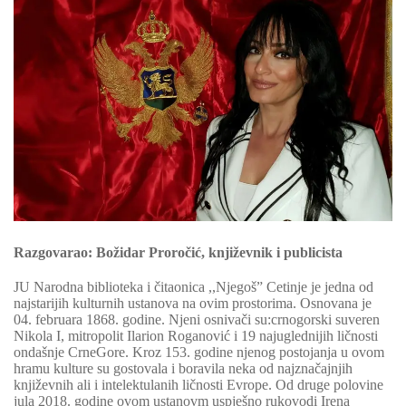
Razgovarao: Božidar Proročić, književnik i publicista
JU Narodna biblioteka i čitaonica ,,Njegoš” Cetinje je jedna od
najstarijih kulturnih ustanova na ovim prostorima. Osnovana je
04. februara 1868. godine. Njeni osnivači su:crnogorski suveren
Nikola I, mitropolit Ilarion Roganović i 19 najuglednijih ličnosti
ondašnje CrneGore. Kroz 153. godine njenog postojanja u ovom
hramu kulture su gostovala i boravila neka od najznačajnjih
književnih ali i intelektulanih ličnosti Evrope. Od druge polovine
jula 2018. godine ovom ustanovm uspješno rukovodi Irena