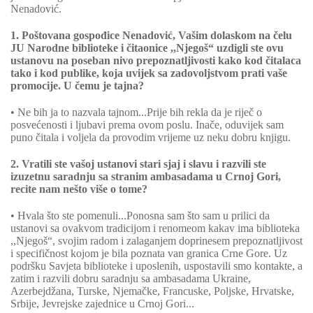
Nenadović.
1. Poštovana gospođice Nenadović, Vašim dolaskom na čelu
JU Narodne biblioteke i čitaonice ,,Njegoš“ uzdigli ste ovu
ustanovu na poseban nivo prepoznatljivosti kako kod čitalaca
tako i kod publike, koja uvijek sa zadovoljstvom prati vaše
promocije. U čemu je tajna?
• Ne bih ja to nazvala tajnom...Prije bih rekla da je riječ o
posvećenosti i ljubavi prema ovom poslu. Inače, oduvijek sam
puno čitala i voljela da provodim vrijeme uz neku dobru knjigu.
2. Vratili ste vašoj ustanovi stari sjaj i slavu i razvili ste
izuzetnu saradnju sa stranim ambasadama u Crnoj Gori,
recite nam nešto više o tome?
• Hvala što ste pomenuli...Ponosna sam što sam u prilici da
ustanovi sa ovakvom tradicijom i renomeom kakav ima biblioteka
,,Njegoš“, svojim radom i zalaganjem doprinesem prepoznatljivost
i specifičnost kojom je bila poznata van granica Crne Gore. Uz
podršku Savjeta biblioteke i uposlenih, uspostavili smo kontakte, a
zatim i razvili dobru saradnju sa ambasadama Ukraine,
Azerbejdžana, Turske, Njemačke, Francuske, Poljske, Hrvatske,
Srbije, Jevrejske zajednice u Crnoj Gori...