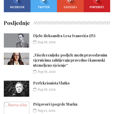
FACEBOOK
TWITTER
GOOGLE +
PINTEREST
Posljednje
Djelo Aleksandra Lesa Ivanovića (IV)
Avg 08, 2026
„Višedecenijske podjele među pravoslavnim
vjernicima zahtijevaju pravedno i kanonski
utemeljeno rješenje“
Avg 08, 2026
Perfekcionista Vlatko
Avg 08, 2026
Prigovori i pogrde Marku
Avg 07, 2026