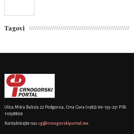
Tagovi
Ulica Mitra Bakića 22
Podgorica, Crna Gora
(+382) 69-155-231
PIB:
11058809
Kontaktirajte nas
cg@crnogorskiportal.me