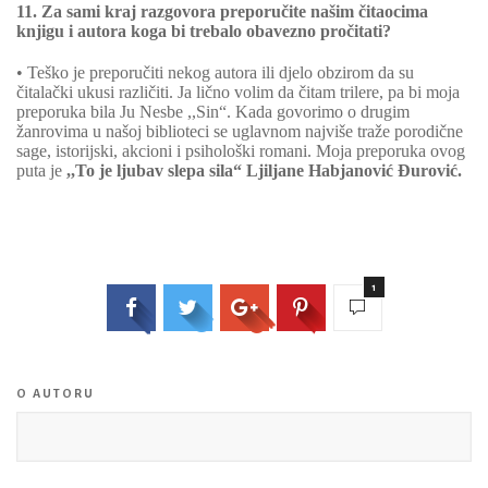
11. Za sami kraj razgovora preporučite našim čitaocima
knjigu i autora koga bi trebalo obavezno pročitati?
• Teško je preporučiti nekog autora ili djelo obzirom da su
čitalački ukusi različiti. Ja lično volim da čitam trilere, pa bi moja
preporuka bila Ju Nesbe ,,Sin“. Kada govorimo o drugim
žanrovima u našoj biblioteci se uglavnom najviše traže porodične
sage, istorijski, akcioni i psihološki romani. Moja preporuka ovog
puta je
,,To je ljubav slepa sila“ Ljiljane Habjanović Đurović.
1
O AUTORU