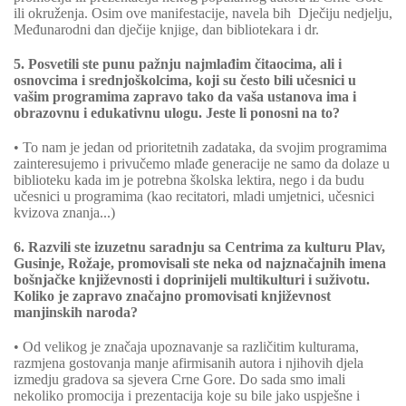
ili okruženja. Osim ove manifestacije, navela bih Dječiju nedjelju,
Međunarodni dan dječije knjige, dan bibliotekara i dr.
5. Posvetili ste punu pažnju najmlađim čitaocima, ali i
osnovcima i srednjoškolcima, koji su često bili učesnici u
vašim programima zapravo tako da vaša ustanova ima i
obrazovnu i edukativnu ulogu. Jeste li ponosni na to?
• To nam je jedan od prioritetnih zadataka, da svojim programima
zainteresujemo i privučemo mlađe generacije ne samo da dolaze u
biblioteku kada im je potrebna školska lektira, nego i da budu
učesnici u programima (kao recitatori, mladi umjetnici, učesnici
kvizova znanja...)
6. Razvili ste izuzetnu saradnju sa Centrima za kulturu Plav,
Gusinje, Rožaje, promovisali ste neka od najznačajnih imena
bošnjačke književnosti i doprinijeli multikulturi i suživotu.
Koliko je zapravo značajno promovisati književnost
manjinskih naroda?
• Od velikog je značaja upoznavanje sa različitim kulturama,
razmjena gostovanja manje afirmisanih autora i njihovih djela
izmedju gradova sa sjevera Crne Gore. Do sada smo imali
nekoliko promocija i prezentacija koje su bile jako uspješne i