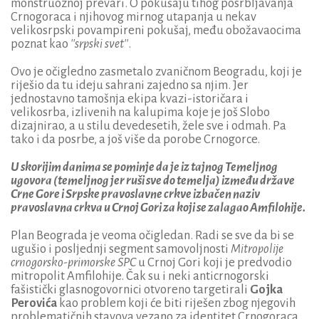
monstruoznoj prevari. O pokušaju tihog posrbljavanja
Crnogoraca i njihovog mirnog utapanja u nekav
velikosrpski povampireni pokušaj, među obožavaocima
poznat kao
''srpski svet''
.
Ovo je očigledno zasmetalo zvaničnom Beogradu, koji je
riješio da tu ideju sahrani zajedno sa njim. Jer
jednostavno tamošnja ekipa kvazi-istoričara i
velikosrba, izlivenih na kalupima koje je još Slobo
dizajnirao, a u stilu devedesetih, žele sve i odmah. Pa
tako i da posrbe, a još više da porobe Crnogorce.
U skorijim danima se pominje da je iz tajnog Temeljnog
ugovora (temeljnog jer ruši sve do temelja) između države
Crne Gore i Srpske pravoslavne crkve izbačen naziv
pravoslavna crkva u Crnoj Gori za koji se zalagao Amfilohije.
Plan Beograda je veoma očigledan. Radi se sve da bi se
ugušio i posljednji segment samovoljnosti
Mitropolije
crnogorsko-primorske SPC
u Crnoj Gori koji je predvodio
mitropolit Amfilohije. Čak su i neki anticrnogorski
fašistički glasnogovornici otvoreno targetirali
Gojka
Perovića
kao problem koji će biti riješen zbog njegovih
problematičnih stavova vezano za identitet Crnogoraca.