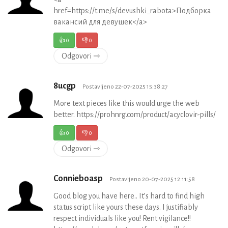
href=https://t.me/s/devushki_rabota>Подборка
вакансий для девушек</a>
👍
0
👎
0
Odgovori ⇾
8ucgp
Postavljeno 22-07-2025 15:38:27
More text pieces like this would urge the web
better. https://prohnrg.com/product/acyclovir-pills/
👍
0
👎
0
Odgovori ⇾
Connieboasp
Postavljeno 20-07-2025 12:11:58
Good blog you have here.. It’s hard to find high
status script like yours these days. I justifiably
respect individuals like you! Rent vigilance!!