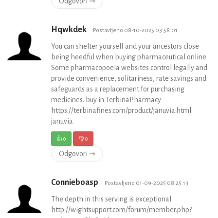
Odgovori ⇾
Hqwkdek
Postavljeno 08-10-2025 03:58:01
You can shelter yourself and your ancestors close
being heedful when buying pharmaceutical online.
Some pharmacopoeia websites control legally and
provide convenience, solitariness, rate savings and
safeguards as a replacement for purchasing
medicines. buy in TerbinaPharmacy
https://terbinafines.com/product/januvia.html
januvia
👍
0
👎
0
Odgovori ⇾
Connieboasp
Postavljeno 01-09-2025 08:25:13
The depth in this serving is exceptional.
http://wightsupport.com/forum/member.php?