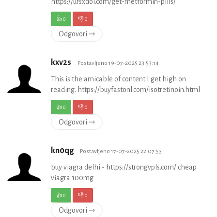
https://ursxdol.com/get-metformin-pills/
👍
0
👎
0
Odgovori ⇾
kxv2s
Postavljeno 19-07-2025 23:53:14
This is the amicable of content I get high on
reading. https://buyfastonl.com/isotretinoin.html
👍
0
👎
0
Odgovori ⇾
kn0qg
Postavljeno 17-07-2025 22:07:53
buy viagra delhi - https://strongvpls.com/ cheap
viagra 100mg
👍
0
👎
0
Odgovori ⇾