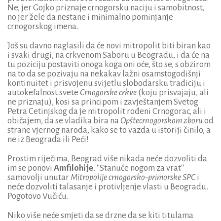
Ne, jer Gojko priznaje crnogorsku naciju i samobitnost,
no jer žele da nestane i minimalno pominjanje
crnogorskog imena.
Još su davno naglasili da će novi mitropolit biti biran kao
i svaki drugi, na crkvenom Saboru u Beogradu, i da će na
tu poziciju postaviti onoga koga oni oće, što se, s obzirom
na to da se pozivaju na nekakav lažni osamstogodišnji
kontinuitet i prisvojenu svijetlu slobodarsku tradiciju i
autokefalnost svete
Crnogorske crkve
(koju prisvajaju, ali
ne priznaju), kosi sa principom i zavještanjem Svetog
Petra Cetinjskog da je mitropolit rođeni Crnogorac, ali i
običajem, da se vladika bira na
Opštecrnogorskom zboru
od
strane vjernog naroda, kako se to vazda u istoriji činilo, a
ne iz Beograda ili Peći!
Prostim riječima, Beograd više nikada neće dozvoliti da
im se ponovi
Amfilohije
. ''Stanuće nogom za vrat''
samovolji unutar
Mitropolije crnogorsko-primorske SPC
i
neće dozvoliti talasanje i protivljenje vlasti u Beogradu.
Pogotovo Vučiću.
Niko više neće smjeti da se drzne da se kiti titulama