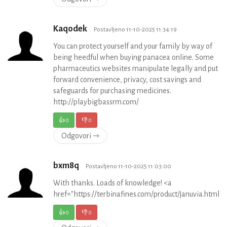
Kaqodek
Postavljeno 11-10-2025 11:34:19
You can protect yourself and your family by way of
being heedful when buying panacea online. Some
pharmaceutics websites manipulate legally and put
forward convenience, privacy, cost savings and
safeguards for purchasing medicines.
http://playbigbassrm.com/
👍
0
👎
0
Odgovori ⇾
bxm8q
Postavljeno 11-10-2025 11:03:00
With thanks. Loads of knowledge! <a
href="https://terbinafines.com/product/januvia.html
👍
0
👎
0