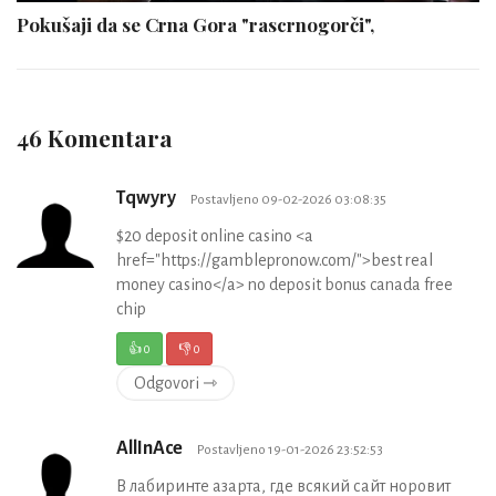
Pokušaji da se Crna Gora "rascrnogorči",
46 Komentara
Tqwyry
Postavljeno 09-02-2026 03:08:35
$20 deposit online casino <a
href="https://gamblepronow.com/">best real
money casino</a> no deposit bonus canada free
chip
👍
0
👎
0
Odgovori ⇾
AllInAce
Postavljeno 19-01-2026 23:52:53
В лабиринте азарта, где всякий сайт норовит