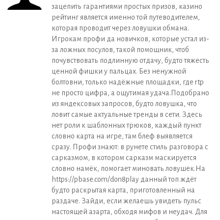
зацепить гарантиями простых призов, казино
рейтинг является именно той путеводителем,
которая проводит через ловушки обмана.
Игрокам профи да новичков, которые устал из-
за ложных посулов, такой помощник, чтоб
почувствовать подлинную отдачу, будто тяжесть
ценной фишки у пальцах. Без ненужной
болтовни, только надёжные площадки, где rtp
не просто цифра, а ощутимая удача.Подобрано
из яндексовых запросов, будто ловушка, что
ловит самые актуальные тренды в сети. Здесь
нет роли к шаблонных трюков, каждый пункт
словно карта на игре, там блеф выявляется
сразу. Профи знают: в рунете стиль разговора с
сарказмом, в котором сарказм маскируется
словно намёк, помогает миновать ловушек.На
https://pbase.com/don8play данный топ ждёт
будто раскрытая карта, приготовленный на
раздаче. Зайди, если желаешь увидеть пульс
настоящей азарта, обходя мифов и неудач. Для