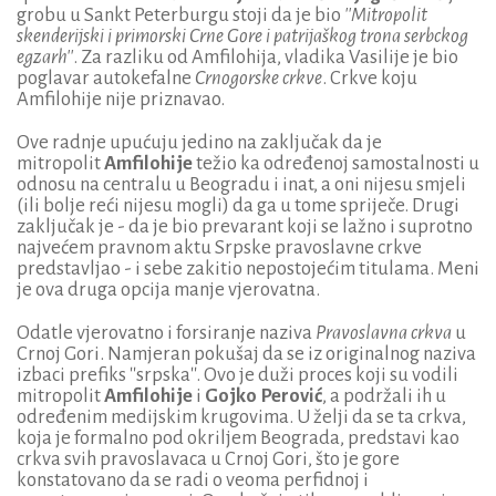
grobu u Sankt Peterburgu stoji da je bio
''Mitropolit
skenderijski i primorski Crne Gore i patrijaškog trona serbckog
egzarh''
. Za razliku od Amfilohija, vladika Vasilije je bio
poglavar autokefalne
Crnogorske crkve
. Crkve koju
Amfilohije nije priznavao.
Ove radnje upućuju jedino na zaključak da je
mitropolit
Amfilohije
težio ka određenoj samostalnosti u
odnosu na centralu u Beogradu i inat, a oni nijesu smjeli
(ili bolje reći nijesu mogli) da ga u tome spriječe. Drugi
zaključak je - da je bio prevarant koji se lažno i suprotno
najvećem pravnom aktu Srpske pravoslavne crkve
predstavljao - i sebe zakitio nepostojećim titulama. Meni
je ova druga opcija manje vjerovatna.
Odatle vjerovatno i forsiranje naziva
Pravoslavna crkva
u
Crnoj Gori. Namjeran pokušaj da se iz originalnog naziva
izbaci prefiks ''srpska''. Ovo je duži proces koji su vodili
mitropolit
Amfilohije
i
Gojko Perović
, a podržali ih u
određenim medijskim krugovima. U želji da se ta crkva,
koja je formalno pod okriljem Beograda, predstavi kao
crkva svih pravoslavaca u Crnoj Gori, što je gore
konstatovano da se radi o veoma perfidnoj i