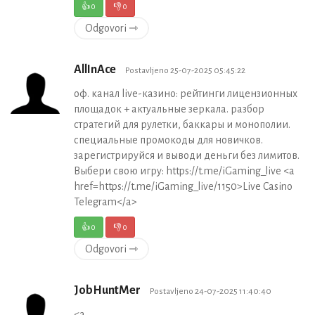
👍
0
👎
0
Odgovori ⇾
AllInAce
Postavljeno 25-07-2025 05:45:22
оф. канал live-казино: рейтинги лицензионных
площадок + актуальные зеркала. разбор
стратегий для рулетки, баккары и монополии.
специальные промокоды для новичков.
зарегистрируйся и выводи деньги без лимитов.
Выбери свою игру: https://t.me/iGaming_live <a
href=https://t.me/iGaming_live/1150>Live Casino
Telegram</a>
👍
0
👎
0
Odgovori ⇾
JobHuntMer
Postavljeno 24-07-2025 11:40:40
<a