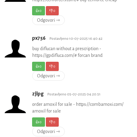
👍
0
👎
0
Odgovori ⇾
px756
Postavljeno 10-07-2025 16:40:42
buy diflucan without a prescription -
https://gpdifluca.com/# forcan brand
👍
0
👎
0
Odgovori ⇾
zjlpg
Postavljeno 05-07-2025 04:20:51
order amoxil for sale - https://combamoxi.com/
amoxil for sale
👍
0
👎
0
Odgovori ⇾