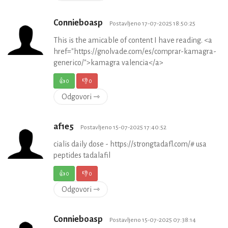
Connieboasp
Postavljeno 17-07-2025 18:50:25
This is the amicable of content I have reading. <a
href="https://gnolvade.com/es/comprar-kamagra-
generico/">kamagra valencia</a>
👍
0
👎
0
Odgovori ⇾
af1e5
Postavljeno 15-07-2025 17:40:52
cialis daily dose - https://strongtadafl.com/# usa
peptides tadalafil
👍
0
👎
0
Odgovori ⇾
Connieboasp
Postavljeno 15-07-2025 07:38:14