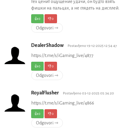
тех ценит ощущение удачи, он будто взять
фишки на пальцах, а не глядеть на дисплей.
👍
0
👎
0
Odgovori ⇾
DealerShadow
Postavljeno 19-12-2025 12:54:47
https://t.me/s/iGaming_live/4877
👍
0
👎
0
Odgovori ⇾
RoyalFlusher
Postavljeno 03-12-2025 05:34:20
https://t.me/s/iGaming_live/4866
👍
0
👎
0
Odgovori ⇾