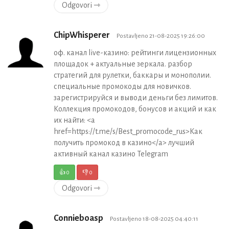
Odgovori ⇾
ChipWhisperer
Postavljeno 21-08-2025 19:26:00
оф. канал live-казино: рейтинги лицензионных
площадок + актуальные зеркала. разбор
стратегий для рулетки, баккары и монополии.
специальные промокоды для новичков.
зарегистрируйся и выводи деньги без лимитов.
Коллекция промокодов, бонусов и акций и как
их найти: <a
href=https://t.me/s/Best_promocode_rus>Как
получить промокод в казино</a> лучший
активный канал казино Telegram
👍
0
👎
0
Odgovori ⇾
Connieboasp
Postavljeno 18-08-2025 04:40:11