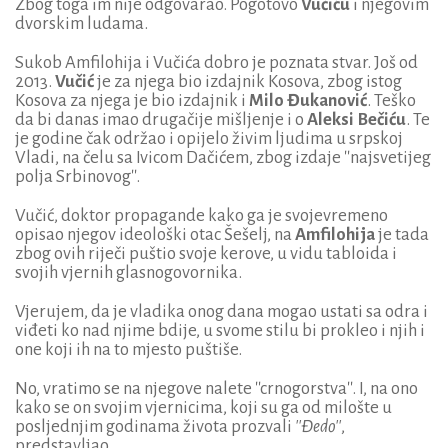
Zbog toga im nije odgovarao. Pogotovo
Vučiću
i njegovim
dvorskim ludama.
Sukob Amfilohija i Vučića dobro je poznata stvar. Još od
2013.
Vučić
je za njega bio izdajnik Kosova, zbog istog
Kosova za njega je bio izdajnik i
Milo Đukanović
. Teško
da bi danas imao drugačije mišljenje i o
Aleksi Bečiću
. Te
je godine čak održao i opijelo živim ljudima u srpskoj
Vladi, na čelu sa Ivicom Dačićem, zbog izdaje ''najsvetijeg
polja Srbinovog''.
Vučić, doktor propagande kako ga je svojevremeno
opisao njegov ideološki otac Šešelj, na
Amfilohija
je tada
zbog ovih riječi puštio svoje kerove, u vidu tabloida i
svojih vjernih glasnogovornika.
Vjerujem, da je vladika onog dana mogao ustati sa odra i
viđeti ko nad njime bdije, u svome stilu bi prokleo i njih i
one koji ih na to mjesto puštiše.
No, vratimo se na njegove nalete ''crnogorstva''. I, na ono
kako se on svojim vjernicima, koji su ga od milošte u
posljednjim godinama života prozvali
''Đedo''
,
predstavljao.