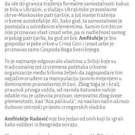
da ide do granica traženja formalne samostalnosti kakva
je bila u Ukrajini, u slučaju Ukrajinske pravoslavne
ckrve-Moskovske patrijaršije, a još manje traženja
crkvene autokefalije. Ali, kako god, ta samostalnost je
postojala u određenim elementima. Samim tim što on
nije priznavao vlast iznad sebe, pa ni nadležnost samog
srpskog patrijarha, ko gođ on bio.
Amfilohije
je bio
gospodar srpske crkve u Crnoj Gori i iznad sebe je
priznavao samo Gospoda Boga Svevišnjega.
To je najmanje odgovaralo vlastima u Srbiji koje su
tradicionalno još iz vremena početaka crkvene
organizacije među Srbima željeli da zagospodare tim
najjačim oruđem za manipulaciju javnim mnjenjem u
dominantno pravoslavnoj državi. Zbog toga je i kralj,
praunuk prvoga vožda, od naroda Katunske nahije
odakle mu je ujčevina prozvan, vjerovatno zbog svoje
plemenitosti, kao ''Aca palikuća'', na nasilan način ukinuo
duhovni cetinjski prijesto crnogorskih vladika.
Amfilohije Radović
nije bio jedan od onih koji bi igrali
kako voždovi iz Beograda sviraju.