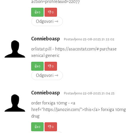
action=profile&uid=22077
👍
0
👎
0
Odgovori ⇾
Connieboasp
Postavljeno 25-08-2025 21:33:02
orlistat pill - https://asacostat.com/# purchase
xenical generic
👍
0
👎
0
Odgovori ⇾
Connieboasp
Postavljeno 22-08-2025 21:04:25
order forxiga 10mg - <a
href="https://janozin.com/">this</a> forxiga 10mg
drug
👍
0
👎
0