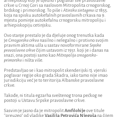
arhiepiskop koji je ujedno i poglavar sve pravoslavne
crkve u Crnoj Gori sa naslovom Mitropolita crnogorskog,
brdskog i primorskog. To piše i
Atinska sintagma
iz 1855.
koja na spisku autokefalnih pravoslavnih crkava na 9.
mjestu pominje autokefalnu crnogorsku mitropoliju i
arhiepiskopiju cetinjsku.
Ovo stanje prestalo je da djeluje onog trenutka kada
je
Crnogorska crkva
nasilno i nelegalno i protivno svojim
pravnim aktima ušla u sastav novoformirane
Srpske
pravoslavne crkve
čijim ustavom iz 1931. koji je i danas na
snazi, ona postoji samo kao
Mitropolija crnogorsko-
primorska
i ništa više.
Predstavljao se i kao mitropolit skenderijski tj. vjerski
poglavar regije oko grada Skadra, iako tamo nije imao
jurisdikciju već je to teritorija Albanske pravoslavne
crkve.
Takođe, ni titula egzarha sveštenog trona pećkog ne
postoji u Ustavu Srpske pravoslavne crkve.
Sasvim je jasno da je mitropolit
Amfilohije
ove titule
''preuzeo'' od vladike
Vasilija Petrovića Njegoša
na čijem