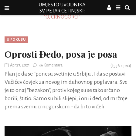
UMJESTO UVODNIKA
SV. PETAR CETINJSKI:
"O, CRNOGORCI"
U FOKUSU
Oprosti Đedo, posa je posa
Apr 27, 2021
46 Komentara
(
1536
riječi)
Plan je da se ''ponesu svetinje u Srbiju''. I da se postavi
Vučićev čovjek za novog im duhovnog poglavara. Sve
je to onaj ''bezakon'', protiv kojeg su se tako srčano
borili, štitio. Samo su bili slijepi, i oni i đed, od mržnje
prema svemu crnogorskom - da bi to viđeli.