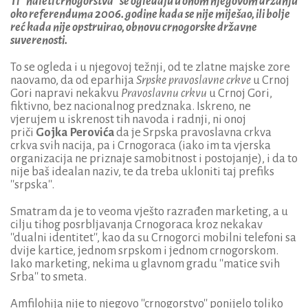
Ti ''naleti crnogorstva'' se ogledaju u onom njegovom držanju
oko referenduma 2006. godine kada se nije miješao, ili bolje
reć kada nije opstruirao, obnovu crnogorske državne
suverenosti.
To se ogleda i u njegovoj težnji, od te zlatne majske zore
naovamo, da od eparhija
Srpske pravoslavne crkve
u Crnoj
Gori napravi nekakvu
Pravoslavnu crkvu
u Crnoj Gori,
fiktivno, bez nacionalnog predznaka. Iskreno, ne
vjerujem u iskrenost tih navoda i radnji, ni onoj
priči
Gojka Perovića
da je Srpska pravoslavna crkva
crkva svih nacija, pa i Crnogoraca (iako im ta vjerska
organizacija ne priznaje samobitnost i postojanje), i da to
nije baš idealan naziv, te da treba ukloniti taj prefiks
''srpska''.
Smatram da je to veoma vješto razrađen marketing, a u
cilju tihog posrbljavanja Crnogoraca kroz nekakav
''dualni identitet'', kao da su Crnogorci mobilni telefoni sa
dvije kartice, jednom srpskom i jednom crnogorskom.
Iako marketing, nekima u glavnom gradu ''matice svih
Srba'' to smeta.
Amfilohija nije to njegovo ''crnogorstvo'' ponijelo toliko