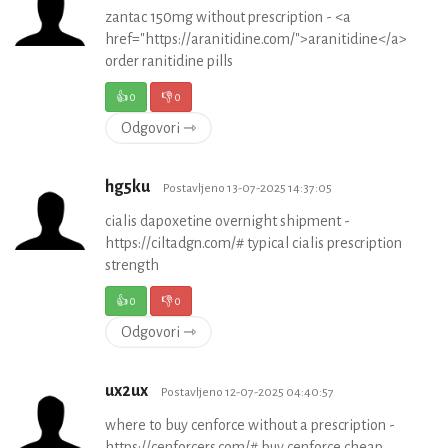
zantac 150mg without prescription - <a
href="https://aranitidine.com/">aranitidine</a>
order ranitidine pills
👍
0
👎
0
Odgovori ⇾
hg5ku
Postavljeno 13-07-2025 14:37:05
cialis dapoxetine overnight shipment -
https://ciltadgn.com/# typical cialis prescription
strength
👍
0
👎
0
Odgovori ⇾
ux2ux
Postavljeno 12-07-2025 04:40:57
where to buy cenforce without a prescription -
https://cenforcers.com/# buy cenforce cheap