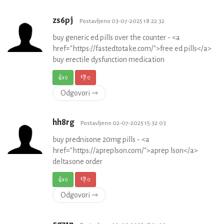
zs6pj
Postavljeno 03-07-2025 18:22:32
buy generic ed pills over the counter - <a
href="https://fastedtotake.com/">free ed pills</a>
buy erectile dysfunction medication
👍
0
👎
0
Odgovori ⇾
hh8rg
Postavljeno 02-07-2025 15:32:03
buy prednisone 20mg pills - <a
href="https://apreplson.com/">aprep lson</a>
deltasone order
👍
0
👎
0
Odgovori ⇾