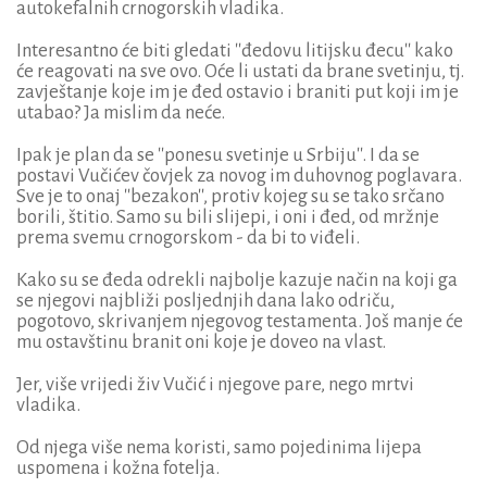
autokefalnih crnogorskih vladika.
Interesantno će biti gledati ''đedovu litijsku đecu'' kako
će reagovati na sve ovo. Oće li ustati da brane svetinju, tj.
zavještanje koje im je đed ostavio i braniti put koji im je
utabao? Ja mislim da neće.
Ipak je plan da se ''ponesu svetinje u Srbiju''. I da se
postavi Vučićev čovjek za novog im duhovnog poglavara.
Sve je to onaj ''bezakon'', protiv kojeg su se tako srčano
borili, štitio. Samo su bili slijepi, i oni i đed, od mržnje
prema svemu crnogorskom - da bi to viđeli.
Kako su se đeda odrekli najbolje kazuje način na koji ga
se njegovi najbliži posljednjih dana lako odriču,
pogotovo, skrivanjem njegovog testamenta. Još manje će
mu ostavštinu branit oni koje je doveo na vlast.
Jer, više vrijedi živ Vučić i njegove pare, nego mrtvi
vladika.
Od njega više nema koristi, samo pojedinima lijepa
uspomena i kožna fotelja.