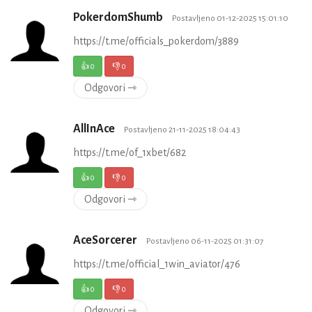
PokerdomShumb
Postavljeno 01-12-2025 15:01:10
https://t.me/officials_pokerdom/3889
👍
0
👎
0
Odgovori ⇾
AllInAce
Postavljeno 21-11-2025 18:04:43
https://t.me/of_1xbet/682
👍
0
👎
0
Odgovori ⇾
AceSorcerer
Postavljeno 06-11-2025 01:31:07
https://t.me/official_1win_aviator/476
👍
0
👎
0
Odgovori ⇾