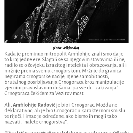
(Foto: Wikipedia)
Kada je preminuo mitropolit Amfilohije znali smo da je
to kraj jedne ere. Slagali se sa njegovim stavovima ili ne,
radilo se o čovjeku izrazitog intelekta i obrazovanja, ali i
mržnje prema svemu crnogorskom. Mržnje do granica
negiranja crnogorske nacije, njene samobitnosti,
brutalnog posrbljavanja Crnogoraca kroz manipulacije
vjernim pravoslavnim dušama, pa sve do ''zakivanja''
Crnogoraca čekićem za Vezirov most.
Ali,
Amfilohije Radović
je bio i Crnogorac. Možda ne
deklarativno, ali je bio Crnogorac u karakternom smislu
te riječi. I imao je određene, ako bismo ih mogli tako
nazvati, ''nalete crnogorstva''.