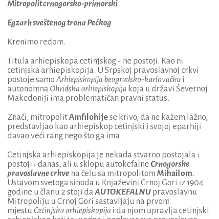
Mitropolit crnogorsko-primorski
Egzarh sveštenog trona Pećkog
Krenimo redom.
Titula arhiepiskopa cetinjskog - ne postoji. Kao ni
cetinjska arhiepiskopija. U Srpskoj pravoslavnoj crkvi
postoje samo
Arhiepiskopija beogradsko-karlovačka
i
autonomna
Ohridska arhiepiskopija
koja u državi Śevernoj
Makedoniji ima problematičan pravni status.
Znači, mitropolit
Amfilohije
se krivo, da ne kažem lažno,
predstavljao kao arhiepiskop cetinjski i svojoj eparhiji
davao veći rang nego što ga ima.
Cetinjska arhiepiskopija je nekada stvarno postojala i
postoji i danas, ali u sklopu autokefalne
Crnogorske
pravoslavne crkve
na čelu sa mitropolitom
Mihailom
.
Ustavom svetoga sinoda u Knjaževini Crnoj Gori iz 1904.
godine u članu 2 stoji da
AUTOKEFALNU
pravoslavnu
Mitropoliju u Crnoj Gori sastavljaju na prvom
mjestu
Cetinjska arhiepiskopija
i da njom upravlja cetinjski