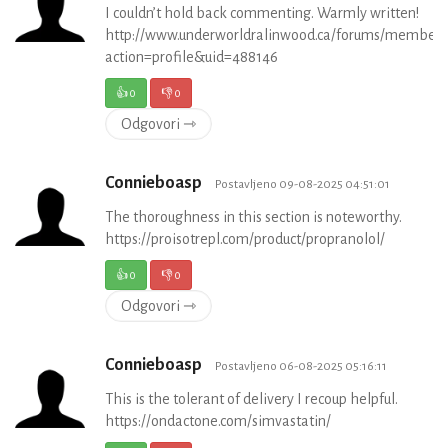
I couldn’t hold back commenting. Warmly written!
http://www.underworldralinwood.ca/forums/member.
action=profile&uid=488146
👍
0
👎
0
Odgovori ⇾
Connieboasp
Postavljeno 09-08-2025 04:51:01
The thoroughness in this section is noteworthy.
https://proisotrepl.com/product/propranolol/
👍
0
👎
0
Odgovori ⇾
Connieboasp
Postavljeno 06-08-2025 05:16:11
This is the tolerant of delivery I recoup helpful.
https://ondactone.com/simvastatin/